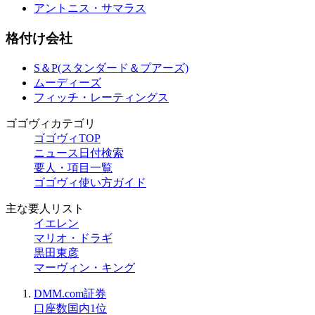
アントニス・サマラス
格付け会社
S＆P(スタンダード＆プアーズ)
ムーディーズ
フィッチ・レーティングス
ゴゴヴィカテゴリ
ゴゴヴィTOP
ニュース日付検索
要人・項目一覧
ゴゴヴィ使い方ガイド
主な要人リスト
イエレン
マリオ・ドラギ
黒田東彦
マーヴィン・キング
DMM.com証券
口座数国内1位