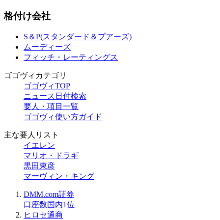
格付け会社
S＆P(スタンダード＆プアーズ)
ムーディーズ
フィッチ・レーティングス
ゴゴヴィカテゴリ
ゴゴヴィTOP
ニュース日付検索
要人・項目一覧
ゴゴヴィ使い方ガイド
主な要人リスト
イエレン
マリオ・ドラギ
黒田東彦
マーヴィン・キング
DMM.com証券
口座数国内1位
ヒロセ通商