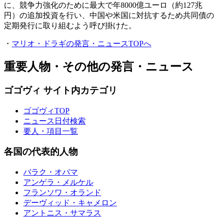
に、競争力強化のために最大で年8000億ユーロ（約127兆
円）の追加投資を行い、中国や米国に対抗するため共同債の
定期発行に取り組むよう呼び掛けた。
・
マリオ・ドラギの発言・ニュースTOPへ
重要人物・その他の発言・ニュース
ゴゴヴィ サイト内カテゴリ
ゴゴヴィTOP
ニュース日付検索
要人・項目一覧
各国の代表的人物
バラク・オバマ
アンゲラ・メルケル
フランソワ・オランド
デーヴィッド・キャメロン
アントニス・サマラス