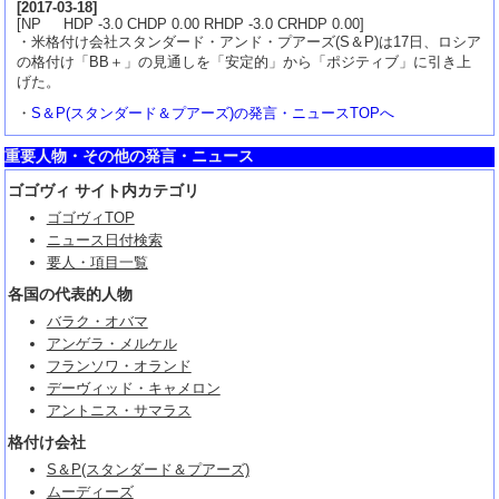
[
2017-03-18
]
[NP HDP -3.0 CHDP 0.00 RHDP -3.0 CRHDP 0.00]
・米格付け会社スタンダード・アンド・プアーズ(S＆P)は17日、ロシア
の格付け「BB＋」の見通しを「安定的」から「ポジティブ」に引き上
げた。
・
S＆P(スタンダード＆プアーズ)の発言・ニュースTOPへ
重要人物・その他の発言・ニュース
ゴゴヴィ サイト内カテゴリ
ゴゴヴィTOP
ニュース日付検索
要人・項目一覧
各国の代表的人物
バラク・オバマ
アンゲラ・メルケル
フランソワ・オランド
デーヴィッド・キャメロン
アントニス・サマラス
格付け会社
S＆P(スタンダード＆プアーズ)
ムーディーズ