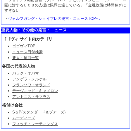
圏に対するＥＣＢの支援は限界に達している」「金融政策は時間稼ぎに
すぎない」
・
ヴォルフガング・ショイブレの発言・ニュースTOPへ
重要人物・その他の発言・ニュース
ゴゴヴィ サイト内カテゴリ
ゴゴヴィTOP
ニュース日付検索
要人・項目一覧
各国の代表的人物
バラク・オバマ
アンゲラ・メルケル
フランソワ・オランド
デーヴィッド・キャメロン
アントニス・サマラス
格付け会社
S＆P(スタンダード＆プアーズ)
ムーディーズ
フィッチ・レーティングス