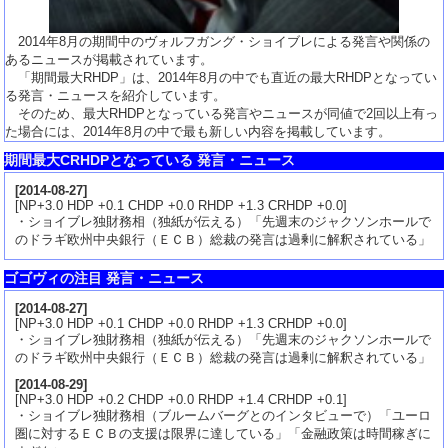
2014年8月の期間中のヴォルフガング・ショイブレによる発言や関係の
あるニュースが掲載されています。
「期間最大RHDP」は、2014年8月の中でも直近の最大RHDPとなってい
る発言・ニュースを紹介しています。
そのため、最大RHDPとなっている発言やニュースが同値で2回以上有っ
た場合には、2014年8月の中で最も新しい内容を掲載しています。
期間最大CRHDPとなっている 発言・ニュース
[
2014-08-27
]
[NP+3.0 HDP +0.1 CHDP +0.0 RHDP +1.3 CRHDP +0.0]
・ショイブレ独財務相（独紙が伝える）「先週末のジャクソンホールで
のドラギ欧州中央銀行（ＥＣＢ）総裁の発言は過剰に解釈されている」
ゴゴヴィの注目 発言・ニュース
[
2014-08-27
]
[NP+3.0 HDP +0.1 CHDP +0.0 RHDP +1.3 CRHDP +0.0]
・ショイブレ独財務相（独紙が伝える）「先週末のジャクソンホールで
のドラギ欧州中央銀行（ＥＣＢ）総裁の発言は過剰に解釈されている」
[
2014-08-29
]
[NP+3.0 HDP +0.2 CHDP +0.0 RHDP +1.4 CRHDP +0.1]
・ショイブレ独財務相（ブルームバーグとのインタビューで）「ユーロ
圏に対するＥＣＢの支援は限界に達している」「金融政策は時間稼ぎに