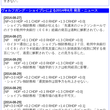
すぎない」
ヴォルフガング・ショイブレによる2014年8月 発言・ニュース
[
2014-08-27
]
[NP+3.0 HDP +0.1 CHDP +0.0 RHDP +1.3 CRHDP +0.0]
・ショイブレ独財務相（独紙が伝える）「先週末のジャクソンホールで
のドラギ欧州中央銀行（ＥＣＢ）総裁の発言は過剰に解釈されている」
[
2014-08-27
]
[NP HDP +0.1 CHDP +0.0 RHDP +1.3 CRHDP +0.0]
・ロイター通信によると、ショイブレ独財務相は２７日、欧州中央銀行
（ＥＣＢ）のドラギ総裁の景気支援に向けた財政政策の役割に関する発
言について、過度に解釈されている、との見方を示した。
[
2014-08-29
]
[NP HDP +0.1 CHDP +0.0 RHDP +1.3 CRHDP +0.0]
・ショイブレ独財務相「地政学的リスクは欧州経済に影響」
[
2014-08-29
]
[NP+3.0 HDP +0.2 CHDP +0.1 RHDP +1.3 CRHDP +0.0]
・ショイブレ独財務相「通貨操作は競争力を向上させない」
[
2014-08-29
]
[NP HDP +0.2 CHDP +0.1 RHDP +1.3 CRHDP +0.0]
・ショイブレ独財務相「労働市場の改革が不可欠」
[
2014-08-29
]
[NP+3.0 HDP +0.2 CHDP +0.0 RHDP +1.4 CRHDP +0.1]
・ショイブレ独財務相（ブルームバーグとのインタビューで）「ユーロ