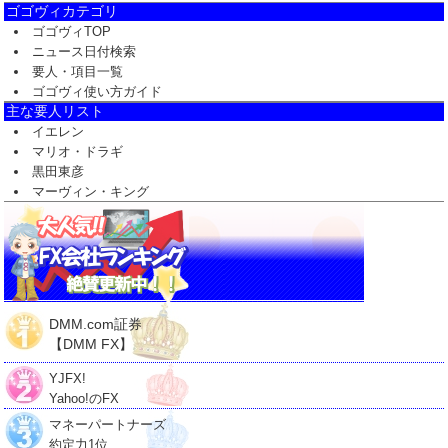
ゴゴヴィカテゴリ
ゴゴヴィTOP
ニュース日付検索
要人・項目一覧
ゴゴヴィ使い方ガイド
主な要人リスト
イエレン
マリオ・ドラギ
黒田東彦
マーヴィン・キング
DMM.com証券
【DMM FX】
YJFX!
Yahoo!のFX
マネーパートナーズ
約定力1位