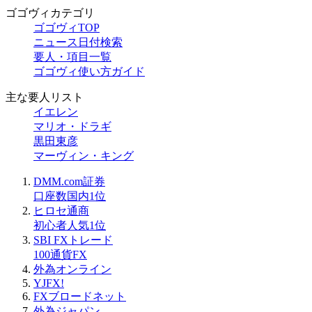
ゴゴヴィカテゴリ
ゴゴヴィTOP
ニュース日付検索
要人・項目一覧
ゴゴヴィ使い方ガイド
主な要人リスト
イエレン
マリオ・ドラギ
黒田東彦
マーヴィン・キング
DMM.com証券
口座数国内1位
ヒロセ通商
初心者人気1位
SBI FXトレード
100通貨FX
外為オンライン
YJFX!
FXブロードネット
外為ジャパン