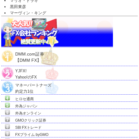
マリオ・ドラギ
黒田東彦
マーヴィン・キング
DMM.com証券
【DMM FX】
YJFX!
Yahoo!のFX
マネーパートナーズ
約定力1位
ヒロセ通商
外為ジャパン
外為オンライン
GMOクリック証券
SBI FXトレード
FXプライム byGMO