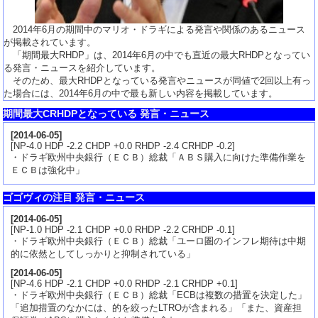
2014年6月の期間中のマリオ・ドラギによる発言や関係のあるニュース
が掲載されています。
「期間最大RHDP」は、2014年6月の中でも直近の最大RHDPとなってい
る発言・ニュースを紹介しています。
そのため、最大RHDPとなっている発言やニュースが同値で2回以上有っ
た場合には、2014年6月の中で最も新しい内容を掲載しています。
期間最大CRHDPとなっている 発言・ニュース
[
2014-06-05
]
[NP-4.0 HDP -2.2 CHDP +0.0 RHDP -2.4 CRHDP -0.2]
・ドラギ欧州中央銀行（ＥＣＢ）総裁「ＡＢＳ購入に向けた準備作業を
ＥＣＢは強化中」
ゴゴヴィの注目 発言・ニュース
[
2014-06-05
]
[NP-1.0 HDP -2.1 CHDP +0.0 RHDP -2.2 CRHDP -0.1]
・ドラギ欧州中央銀行（ＥＣＢ）総裁「ユーロ圏のインフレ期待は中期
的に依然としてしっかりと抑制されている」
[
2014-06-05
]
[NP-4.6 HDP -2.1 CHDP +0.0 RHDP -2.1 CRHDP +0.1]
・ドラギ欧州中央銀行（ＥＣＢ）総裁「ECBは複数の措置を決定した」
「追加措置のなかには、的を絞ったLTROが含まれる」「また、資産担