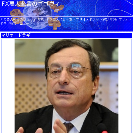
ＦＸ要人発言のゴゴヴィTOP
>
ＦＸ要人項目一覧
>
マリオ・ドラギ
>
2014年6月 マリオ・
ドラギ発言・ニュース
マリオ・ドラギ