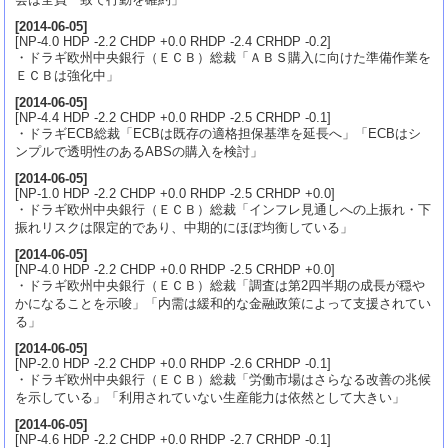
[
2014-06-05
]
[NP-4.0 HDP -2.2 CHDP +0.0 RHDP -2.4 CRHDP -0.2]
・ドラギ欧州中央銀行（ＥＣＢ）総裁「ＡＢＳ購入に向けた準備作業を
ＥＣＢは強化中」
[
2014-06-05
]
[NP-4.4 HDP -2.2 CHDP +0.0 RHDP -2.5 CRHDP -0.1]
・ドラギECB総裁「ECBは既存の適格担保基準を延長へ」「ECBはシ
ンプルで透明性のあるABSの購入を検討」
[
2014-06-05
]
[NP-1.0 HDP -2.2 CHDP +0.0 RHDP -2.5 CRHDP +0.0]
・ドラギ欧州中央銀行（ＥＣＢ）総裁「インフレ見通しへの上振れ・下
振れリスクは限定的であり、中期的にほぼ均衡している」
[
2014-06-05
]
[NP-4.0 HDP -2.2 CHDP +0.0 RHDP -2.5 CRHDP +0.0]
・ドラギ欧州中央銀行（ＥＣＢ）総裁「調査は第2四半期の成長が穏や
かになることを示唆」「内需は緩和的な金融政策によって支援されてい
る」
[
2014-06-05
]
[NP-2.0 HDP -2.2 CHDP +0.0 RHDP -2.6 CRHDP -0.1]
・ドラギ欧州中央銀行（ＥＣＢ）総裁「労働市場はさらなる改善の兆候
を示している」「利用されていない生産能力は依然として大きい」
[
2014-06-05
]
[NP-4.6 HDP -2.2 CHDP +0.0 RHDP -2.7 CRHDP -0.1]