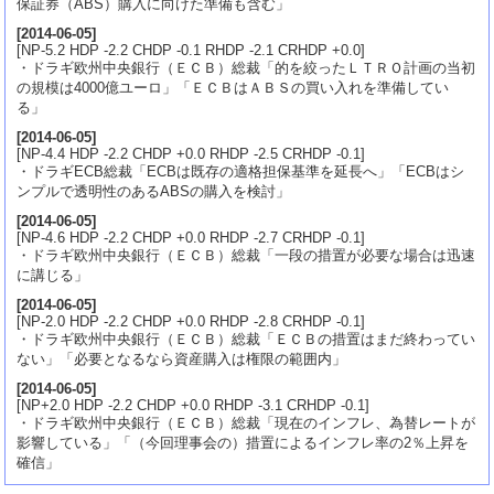
保証券（ABS）購入に向けた準備も含む」
[
2014-06-05
]
[NP-5.2 HDP -2.2 CHDP -0.1 RHDP -2.1 CRHDP +0.0]
・ドラギ欧州中央銀行（ＥＣＢ）総裁「的を絞ったＬＴＲＯ計画の当初
の規模は4000億ユーロ」「ＥＣＢはＡＢＳの買い入れを準備してい
る」
[
2014-06-05
]
[NP-4.4 HDP -2.2 CHDP +0.0 RHDP -2.5 CRHDP -0.1]
・ドラギECB総裁「ECBは既存の適格担保基準を延長へ」「ECBはシ
ンプルで透明性のあるABSの購入を検討」
[
2014-06-05
]
[NP-4.6 HDP -2.2 CHDP +0.0 RHDP -2.7 CRHDP -0.1]
・ドラギ欧州中央銀行（ＥＣＢ）総裁「一段の措置が必要な場合は迅速
に講じる」
[
2014-06-05
]
[NP-2.0 HDP -2.2 CHDP +0.0 RHDP -2.8 CRHDP -0.1]
・ドラギ欧州中央銀行（ＥＣＢ）総裁「ＥＣＢの措置はまだ終わってい
ない」「必要となるなら資産購入は権限の範囲内」
[
2014-06-05
]
[NP+2.0 HDP -2.2 CHDP +0.0 RHDP -3.1 CRHDP -0.1]
・ドラギ欧州中央銀行（ＥＣＢ）総裁「現在のインフレ、為替レートが
影響している」「（今回理事会の）措置によるインフレ率の2％上昇を
確信」