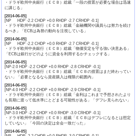
・ドラギ欧州中央銀行（ＥＣＢ）総裁「一段の措置が必要な場合は迅速
に講じる」
[
2014-06-05
]
[NP HDP -2.2 CHDP +0.0 RHDP -2.7 CRHDP -0.1]
・ドラギ欧州中央銀行（ＥＣＢ）総裁「金融機関や議員らは努力を続け
るべき」「ECBは為替の動向を注視している」
[
2014-06-05
]
[NP HDP -2.2 CHDP +0.0 RHDP -2.7 CRHDP -0.1]
・ドラギ欧州中央銀行（ＥＣＢ）総裁「物価安定を守る強い決意ある」
「ECBは銀行がどのように資金を利用するかチェックする」
[
2014-06-05
]
[NP-2.0 HDP -2.2 CHDP +0.0 RHDP -2.8 CRHDP -0.1]
・ドラギ欧州中央銀行（ＥＣＢ）総裁「ＥＣＢの措置はまだ終わってい
ない」「必要となるなら資産購入は権限の範囲内」
[
2014-06-05
]
[NP-4.0 HDP -2.2 CHDP +0.0 RHDP -2.9 CRHDP -0.1]
・ドラギ欧州中央銀行（ＥＣＢ）総裁「金利はこれまで予想されたより
も長期に渡って低水準にとどまる可能性がある」「デフレ見られない」
[
2014-06-05
]
[NP-3.0 HDP -2.2 CHDP +0.0 RHDP -3.0 CRHDP -0.1]
・ドラギ欧州中央銀行（ＥＣＢ）総裁「ＥＣＢはデフレになるとは想定
していない」「今回の決定は全会一致だった」
[
2014-06-05
]
[NP HDP -2.2 CHDP +0.0 RHDP -3.0 CRHDP -0.1]