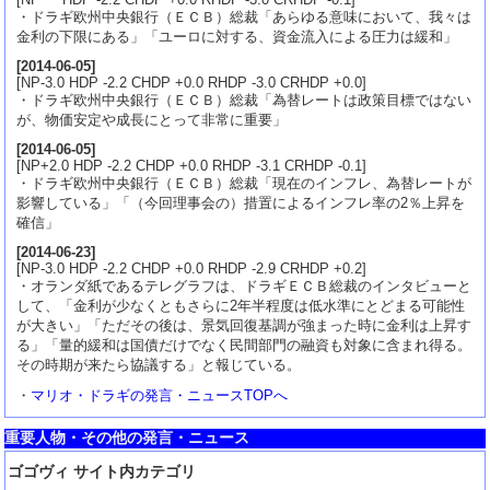
・ドラギ欧州中央銀行（ＥＣＢ）総裁「あらゆる意味において、我々は
金利の下限にある」「ユーロに対する、資金流入による圧力は緩和」
[
2014-06-05
]
[NP-3.0 HDP -2.2 CHDP +0.0 RHDP -3.0 CRHDP +0.0]
・ドラギ欧州中央銀行（ＥＣＢ）総裁「為替レートは政策目標ではない
が、物価安定や成長にとって非常に重要」
[
2014-06-05
]
[NP+2.0 HDP -2.2 CHDP +0.0 RHDP -3.1 CRHDP -0.1]
・ドラギ欧州中央銀行（ＥＣＢ）総裁「現在のインフレ、為替レートが
影響している」「（今回理事会の）措置によるインフレ率の2％上昇を
確信」
[
2014-06-23
]
[NP-3.0 HDP -2.2 CHDP +0.0 RHDP -2.9 CRHDP +0.2]
・オランダ紙であるテレグラフは、ドラギＥＣＢ総裁のインタビューと
して、「金利が少なくともさらに2年半程度は低水準にとどまる可能性
が大きい」「ただその後は、景気回復基調が強まった時に金利は上昇す
る」「量的緩和は国債だけでなく民間部門の融資も対象に含まれ得る。
その時期が来たら協議する」と報じている。
・
マリオ・ドラギの発言・ニュースTOPへ
重要人物・その他の発言・ニュース
ゴゴヴィ サイト内カテゴリ