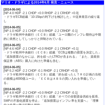
マリオ・ドラギによる2014年6月 発言・ニュース
[
2014-06-04
]
[NP-4.0 HDP -2.1 CHDP +0.0 RHDP -2.1 CRHDP +0.0]
・ドラギECB総裁「10-15bpの利下げを検討した」※従来発言の繰り返
し
[
2014-06-05
]
[NP-1.0 HDP -2.1 CHDP +0.0 RHDP -2.2 CRHDP -0.1]
・ドラギ欧州中央銀行（ＥＣＢ）総裁「ユーロ圏のインフレ期待は中期
的に依然としてしっかりと抑制されている」
[
2014-06-05
]
[NP-4.6 HDP -2.1 CHDP +0.0 RHDP -2.1 CRHDP +0.1]
・ドラギ欧州中央銀行（ＥＣＢ）総裁「ECBは複数の措置を決定した」
「追加措置のなかには、的を絞ったLTROが含まれる」「また、資産担
保証券（ABS）購入に向けた準備も含む」
[
2014-06-05
]
[NP-5.2 HDP -2.2 CHDP -0.1 RHDP -2.1 CRHDP +0.0]
・ドラギ欧州中央銀行（ＥＣＢ）総裁「的を絞ったＬＴＲＯ計画の当初
の規模は4000億ユーロ」「ＥＣＢはＡＢＳの買い入れを準備してい
る」
[
2014-06-05
]
[NP-4.8 HDP -2.2 CHDP +0.0 RHDP -2.2 CRHDP -0.1]
・ドラギ欧州中央銀行（ＥＣＢ）総裁「オペでの全額資金供給を延長、
SMPの不胎化措置を停止」「追加措置はインフレ率を支援へ」「理事
会は全員一致で行動を確約」