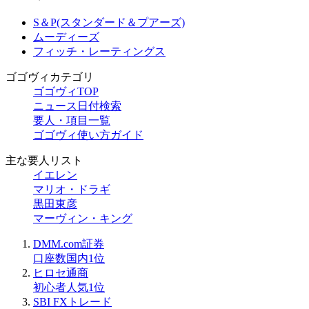
S＆P(スタンダード＆プアーズ)
ムーディーズ
フィッチ・レーティングス
ゴゴヴィカテゴリ
ゴゴヴィTOP
ニュース日付検索
要人・項目一覧
ゴゴヴィ使い方ガイド
主な要人リスト
イエレン
マリオ・ドラギ
黒田東彦
マーヴィン・キング
DMM.com証券
口座数国内1位
ヒロセ通商
初心者人気1位
SBI FXトレード