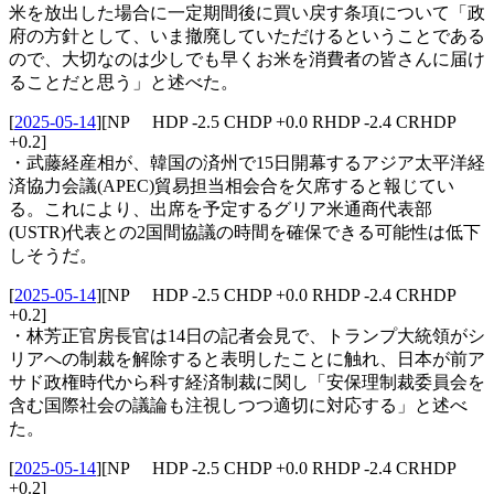
米を放出した場合に一定期間後に買い戻す条項について「政
府の方針として、いま撤廃していただけるということである
ので、大切なのは少しでも早くお米を消費者の皆さんに届け
ることだと思う」と述べた。
[
2025-05-14
]
[NP HDP -2.5 CHDP +0.0 RHDP -2.4 CRHDP
+0.2]
・武藤経産相が、韓国の済州で15日開幕するアジア太平洋経
済協力会議(APEC)貿易担当相会合を欠席すると報じてい
る。これにより、出席を予定するグリア米通商代表部
(USTR)代表との2国間協議の時間を確保できる可能性は低下
しそうだ。
[
2025-05-14
]
[NP HDP -2.5 CHDP +0.0 RHDP -2.4 CRHDP
+0.2]
・林芳正官房長官は14日の記者会見で、トランプ大統領がシ
リアへの制裁を解除すると表明したことに触れ、日本が前ア
サド政権時代から科す経済制裁に関し「安保理制裁委員会を
含む国際社会の議論も注視しつつ適切に対応する」と述べ
た。
[
2025-05-14
]
[NP HDP -2.5 CHDP +0.0 RHDP -2.4 CRHDP
+0.2]