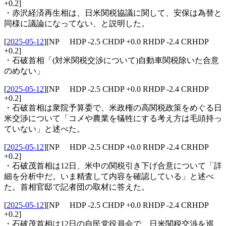
+0.2]
・赤沢経済再生相は、日米関税協議に関して、安保は為替と
同様に議論になってない、と説明した。
[
2025-05-12
]
[NP HDP -2.5 CHDP +0.0 RHDP -2.4 CRHDP
+0.2]
・石破首相「(対米関税交渉について)自動車関税除いた合意
のめない」
[
2025-05-12
]
[NP HDP -2.5 CHDP +0.0 RHDP -2.4 CRHDP
+0.2]
・石破首相は衆院予算委で、米政権の高関税政策をめぐる日
米交渉について「コメや農業を犠牲にする考え方は毛頭持っ
ていない」と述べた。
[
2025-05-12
]
[NP HDP -2.5 CHDP +0.0 RHDP -2.4 CRHDP
+0.2]
・石破茂首相は12日、米中の関税引き下げ合意について「詳
細を分析中だ。いま精査して内容を確認している」と述べ
た。首相官邸で記者団の取材に答えた。
[
2025-05-12
]
[NP HDP -2.5 CHDP +0.0 RHDP -2.4 CRHDP
+0.2]
・石破茂首相は12日の自民党役員会で、日米関税交渉を巡