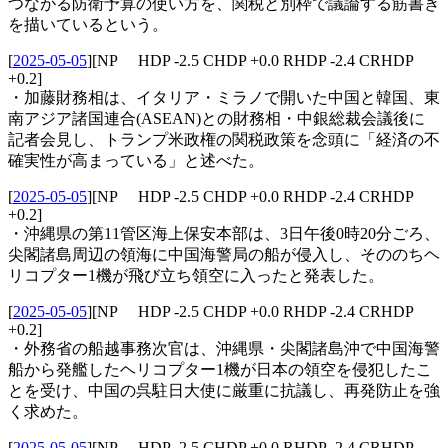
つながる防衛予算の使い方を、関税と別枠で議論する筋書き
を描いているという。
[
2025-05-05
]
[NP HDP -2.5 CHDP +0.0 RHDP -2.4 CRHDP
+0.2]
・加藤財務相は、イタリア・ミラノで開いた中国と韓国、東
南アジア諸国連合(ASEAN)との財務相・中銀総裁会議後に
記者会見し、トランプ米政権の関税政策を念頭に「経済の不
確実性が高まっている」と述べた。
[
2025-05-05
]
[NP HDP -2.5 CHDP +0.0 RHDP -2.4 CRHDP
+0.2]
・沖縄県の第11管区海上保安本部は、3日午後0時20分ごろ、
尖閣諸島周辺の領海に中国海警局の船が侵入し、そののちヘ
リコプター1機が飛び立ち領空に入ったと発表した。
[
2025-05-05
]
[NP HDP -2.5 CHDP +0.0 RHDP -2.4 CRHDP
+0.2]
・外務省の船越事務次官は、沖縄県・尖閣諸島沖で中国海警
船から発艦したヘリコプター1機が日本の領空を侵犯したこ
とを受け、中国の呉駐日大使に厳重に抗議し、再発防止を強
く求めた。
[
2025-05-05
]
[NP HDP -2.5 CHDP +0.0 RHDP -2.4 CRHDP