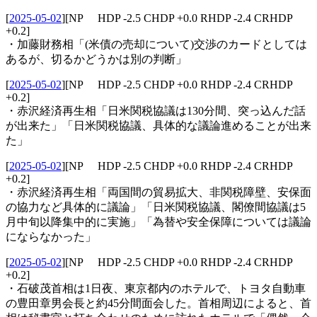
[
2025-05-02
]
[NP HDP -2.5 CHDP +0.0 RHDP -2.4 CRHDP
+0.2]
・加藤財務相「(米債の売却について)交渉のカードとしては
あるが、切るかどうかは別の判断」
[
2025-05-02
]
[NP HDP -2.5 CHDP +0.0 RHDP -2.4 CRHDP
+0.2]
・赤沢経済再生相「日米関税協議は130分間、突っ込んだ話
が出来た」「日米関税協議、具体的な議論進めることが出来
た」
[
2025-05-02
]
[NP HDP -2.5 CHDP +0.0 RHDP -2.4 CRHDP
+0.2]
・赤沢経済再生相「両国間の貿易拡大、非関税障壁、安保面
の協力など具体的に議論」「日米関税協議、閣僚間協議は5
月中旬以降集中的に実施」「為替や安全保障については議論
にならなかった」
[
2025-05-02
]
[NP HDP -2.5 CHDP +0.0 RHDP -2.4 CRHDP
+0.2]
・石破茂首相は1日夜、東京都内のホテルで、トヨタ自動車
の豊田章男会長と約45分間面会した。首相周辺によると、首