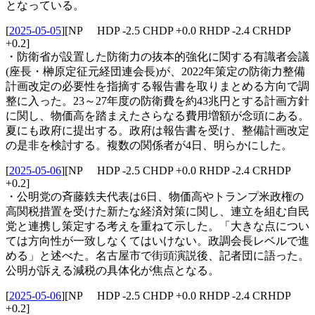
となっている。
[
2025-05-05
]
[NP HDP -2.5 CHDP +0.0 RHDP -2.4 CRHDP
+0.2]
・防衛省が設置した防衛力の抜本的強化に関する有識者会議
(座長・榊原定征元経団連会長)が、2022年策定の防衛力整備
計画改定の必要性を指摘する報告書を取りまとめる方向で調
整に入った。23～27年度の防衛費を約43兆円とする計画方針
に関し、物価高を踏まえたさらなる費用増額が念頭にある。
夏にも政府に提出する。政府は報告書を受け、整備計画改定
の是非を検討する。複数の関係者が4日、明らかにした。
[
2025-05-06
]
[NP HDP -2.5 CHDP +0.0 RHDP -2.4 CRHDP
+0.2]
・公明党の斉藤鉄夫代表は6日、物価高やトランプ米政権の
高関税措置を受けた新たな経済対策に関し、連立を組む自民
党と連携し策定する考えを重ねて示した。「大きな点につい
ては方向性が一致しなくてはいけない。政調会長レベルで進
める」と述べた。名古屋市で街頭演説後、記者団に語った。
公明が訴える減税の具体化が焦点となる。
[
2025-05-06
]
[NP HDP -2.5 CHDP +0.0 RHDP -2.4 CRHDP
+0.2]