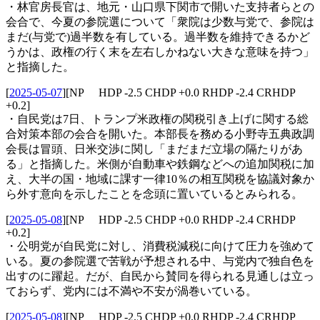
・林官房長官は、地元・山口県下関市で開いた支持者らとの
会合で、今夏の参院選について「衆院は少数与党で、参院は
まだ(与党で)過半数を有している。過半数を維持できるかど
うかは、政権の行く末を左右しかねない大きな意味を持つ」
と指摘した。
[
2025-05-07
]
[NP HDP -2.5 CHDP +0.0 RHDP -2.4 CRHDP
+0.2]
・自民党は7日、トランプ米政権の関税引き上げに関する総
合対策本部の会合を開いた。本部長を務める小野寺五典政調
会長は冒頭、日米交渉に関し「まだまだ立場の隔たりがあ
る」と指摘した。米側が自動車や鉄鋼などへの追加関税に加
え、大半の国・地域に課す一律10％の相互関税を協議対象か
ら外す意向を示したことを念頭に置いているとみられる。
[
2025-05-08
]
[NP HDP -2.5 CHDP +0.0 RHDP -2.4 CRHDP
+0.2]
・公明党が自民党に対し、消費税減税に向けて圧力を強めて
いる。夏の参院選で苦戦が予想される中、与党内で独自色を
出すのに躍起。だが、自民から賛同を得られる見通しは立っ
ておらず、党内には不満や不安が渦巻いている。
[
2025-05-08
]
[NP HDP -2.5 CHDP +0.0 RHDP -2.4 CRHDP