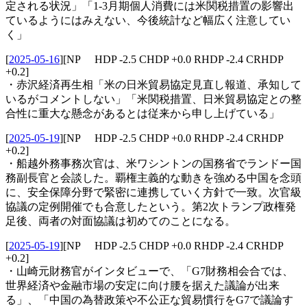
定される状況」「1-3月期個人消費には米関税措置の影響出
ているようにはみえない、今後統計など幅広く注意してい
く」
[
2025-05-16
]
[NP HDP -2.5 CHDP +0.0 RHDP -2.4 CRHDP
+0.2]
・赤沢経済再生相「米の日米貿易協定見直し報道、承知して
いるがコメントしない」「米関税措置、日米貿易協定との整
合性に重大な懸念があるとは従来から申し上げている」
[
2025-05-19
]
[NP HDP -2.5 CHDP +0.0 RHDP -2.4 CRHDP
+0.2]
・船越外務事務次官は、米ワシントンの国務省でランドー国
務副長官と会談した。覇権主義的な動きを強める中国を念頭
に、安全保障分野で緊密に連携していく方針で一致。次官級
協議の定例開催でも合意したという。第2次トランプ政権発
足後、両者の対面協議は初めてのことになる。
[
2025-05-19
]
[NP HDP -2.5 CHDP +0.0 RHDP -2.4 CRHDP
+0.2]
・山崎元財務官がインタビューで、「G7財務相会合では、
世界経済や金融市場の安定に向け腰を据えた議論が出来
る」、「中国の為替政策や不公正な貿易慣行をG7で議論す