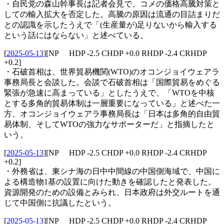
・自民党の森山幹事長は記者会見で、コメの価格高騰対策と
しての輸入拡大を否定した。高騰の原因は流通の目詰まりだ
との認識を示したうえで「(生産量が)足りないから輸入する
という話にはならない」と述べている。
[
2025-05-13
]
[NP HDP -2.5 CHDP +0.0 RHDP -2.4 CRHDP
+0.2]
・石破首相は、世界貿易機関(WTO)のオコンジョイウェアラ
事務局長と会談した。会談で石破首相は「国際貿易をめぐる
緊張が急速に高まっている」としたうえで、「WTOを中核
とする多角的貿易体制は一層重要になっている」と述べた一
方、オコンジョイウェアラ事務局長は「日本は多角的自由貿
易体制、そしてWTOの強力なサポーターだ」と指摘したと
いう。
[
2025-05-13
]
[NP HDP -2.5 CHDP +0.0 RHDP -2.4 CRHDP
+0.2]
・外務省は、東シナ海の日中中間線の中国側海域で、中国に
よる構造物1基の設置に向けた動きを確認したと発表した。
資源開発のための設備とみられ、日本政府は外交ルートを通
じて中国側に抗議したという。
[
2025-05-13
]
[NP HDP -2.5 CHDP +0.0 RHDP -2.4 CRHDP