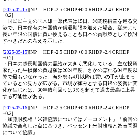
[
2025-05-15
]
[NP HDP -2.5 CHDP +0.0 RHDP -2.4 CRHDP
+0.2]
・国民民主党の玉木雄一郎代表は15日、米関税措置を巡る交
渉で、日本保有の米国債が償還期限を迎えた場合、従来より
長い年限の国債に買い換えることも日本の貢献策として検討
すべきだとの考えを示した。
[
2025-05-15
]
[NP HDP -2.5 CHDP +0.0 RHDP -2.4 CRHDP
+0.2]
・日本の超長期国債の需給が大きく悪化している。主な投資
家だった生損保の買越額は2024年度、さかのぼれる04年度以
降で最も少なかった。海外勢も4月以降は買いの手が止まっ
ているとの見方が広がる。市場が頼みとする日銀の姿勢に変
化が生じれば、30年債利回りは3％を超えて過去最高に上昇
する可能性がある。
[
2025-05-16
]
[NP HDP -2.5 CHDP +0.0 RHDP -2.4 CRHDP
+0.2]
・加藤財務相「米韓協議についてはノーコメント」「前回の
協議で合意した点に基づき、ベッセント米財務相と為替問題
について協議」