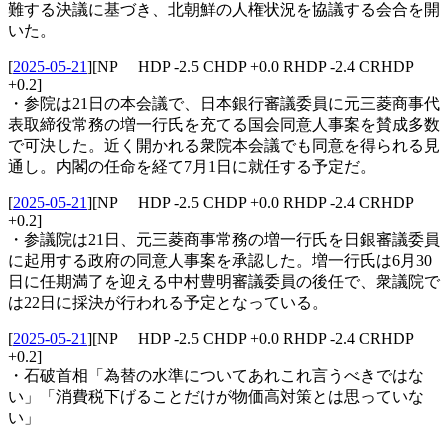
難する決議に基づき、北朝鮮の人権状況を協議する会合を開
いた。
[
2025-05-21
]
[NP HDP -2.5 CHDP +0.0 RHDP -2.4 CRHDP
+0.2]
・参院は21日の本会議で、日本銀行審議委員に元三菱商事代
表取締役常務の増一行氏を充てる国会同意人事案を賛成多数
で可決した。近く開かれる衆院本会議でも同意を得られる見
通し。内閣の任命を経て7月1日に就任する予定だ。
[
2025-05-21
]
[NP HDP -2.5 CHDP +0.0 RHDP -2.4 CRHDP
+0.2]
・参議院は21日、元三菱商事常務の増一行氏を日銀審議委員
に起用する政府の同意人事案を承認した。増一行氏は6月30
日に任期満了を迎える中村豊明審議委員の後任で、衆議院で
は22日に採決が行われる予定となっている。
[
2025-05-21
]
[NP HDP -2.5 CHDP +0.0 RHDP -2.4 CRHDP
+0.2]
・石破首相「為替の水準についてあれこれ言うべきではな
い」「消費税下げることだけが物価高対策とは思っていな
い」