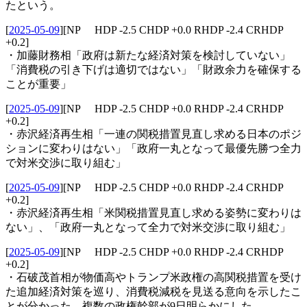
たという。
[
2025-05-09
]
[NP HDP -2.5 CHDP +0.0 RHDP -2.4 CRHDP
+0.2]
・加藤財務相「政府は新たな経済対策を検討していない」
「消費税の引き下げは適切ではない」「財政余力を確保する
ことが重要」
[
2025-05-09
]
[NP HDP -2.5 CHDP +0.0 RHDP -2.4 CRHDP
+0.2]
・赤沢経済再生相「一連の関税措置見直し求める日本のポジ
ションに変わりはない」「政府一丸となって最優先勝つ全力
で対米交渉に取り組む」
[
2025-05-09
]
[NP HDP -2.5 CHDP +0.0 RHDP -2.4 CRHDP
+0.2]
・赤沢経済再生相「米関税措置見直し求める姿勢に変わりは
ない」、「政府一丸となって全力で対米交渉に取り組む」
[
2025-05-09
]
[NP HDP -2.5 CHDP +0.0 RHDP -2.4 CRHDP
+0.2]
・石破茂首相が物価高やトランプ米政権の高関税措置を受け
た追加経済対策を巡り、消費税減税を見送る意向を示したこ
とが分かった。複数の政権幹部が9日明らかにした。