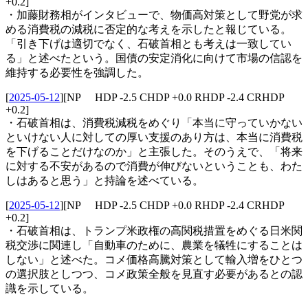
+0.2]
・加藤財務相がインタビューで、物価高対策として野党が求
める消費税の減税に否定的な考えを示したと報じている。
「引き下げは適切でなく、石破首相とも考えは一致してい
る」と述べたという。国債の安定消化に向けて市場の信認を
維持する必要性を強調した。
[
2025-05-12
]
[NP HDP -2.5 CHDP +0.0 RHDP -2.4 CRHDP
+0.2]
・石破首相は、消費税減税をめぐり「本当に守っていかない
といけない人に対しての厚い支援のあり方は、本当に消費税
を下げることだけなのか」と主張した。そのうえで、「将来
に対する不安があるので消費が伸びないということも、わた
しはあると思う」と持論を述べている。
[
2025-05-12
]
[NP HDP -2.5 CHDP +0.0 RHDP -2.4 CRHDP
+0.2]
・石破首相は、トランプ米政権の高関税措置をめぐる日米関
税交渉に関連し「自動車のために、農業を犠牲にすることは
しない」と述べた。コメ価格高騰対策として輸入増をひとつ
の選択肢としつつ、コメ政策全般を見直す必要があるとの認
識を示している。