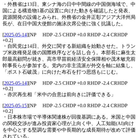
・外務省は13日、東シナ海の日中中間線の中国側海域で、中
国による構造物1基の設置に向けた動きを確認したと発表、
資源開発の設備とみられ、外務省の金井正彰アジア大洋州局
長が、在日中国大使館の施泳次席公使に強く抗議した。
[
2025-05-14
]
[NP HDP -2.5 CHDP +0.0 RHDP -2.4 CRHDP
+0.2]
・自民党は14日、外交に関する新組織を始動させた。トラン
プ米政権発足後の国際秩序などを話し合う。本部長に麻生太
郎最高顧問が就き、高市早苗前経済安全保障相や茂木敏充前
幹事長らが参加する。党内の非主流派が外交を軸に結集し、
「ポスト石破茂」に向けた布石を打つ思惑もにじむ。
[
2025-05-14
]
[NP HDP -2.5 CHDP +0.0 RHDP -2.4 CRHDP
+0.2]
・赤沢再生相「米中の合意は前向きに評価できる」
[
2025-05-15
]
[NP HDP -2.5 CHDP +0.0 RHDP -2.4 CRHDP
+0.2]
・日本株市場で半導体関連株が回復基調にある。米国と中国
の関税交渉が進み投資家心理が上向く中、人工知能(AI)向け
を中心とする堅調な需要や中長期的な成長期待が改めて評価
されている。