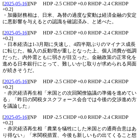
[
2025-05-16
]
[NP HDP -2.5 CHDP +0.0 RHDP -2.4 CRHDP
+0.2]
・加藤財務相は、日米、為替の過度な変動は経済金融の安定
に悪影響を与えるとの認識を確認済み、と述べた。
[
2025-05-16
]
[NP HDP -2.5 CHDP +0.0 RHDP -2.4 CRHDP
+0.2]
・日本経済は1-3月期に失速し、4四半期ぶりのマイナス成長
に転じた。輸入の反動増が重しとなった上、個人消費が低調
だった。内外需ともに弱さが目立った。金融政策の正常化を
進める日本銀行にとって、難しいかじ取りが求められる局面
が続きそうだ。
[
2025-05-16
]
[NP HDP -2.5 CHDP +0.0 RHDP -2.4 CRHDP
+0.2]
・赤沢経済再生相「米国との次回閣僚協議の準備を進めてい
る」「昨日の関税タスクフォース会合では今後の交渉進め方
を議論した」
[
2025-05-16
]
[NP HDP -2.5 CHDP +0.0 RHDP -2.4 CRHDP
+0.2]
・赤沢経済再生相「農業を犠牲にした米国との通商合意はあ
り得ない」「米関税措置、今後も新しいもの出てくること想