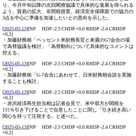
り、今月中旬以降の次回閣僚協議で具体的な進展を得られる
よう、貿易の拡大、非関税措置、経済安全保障面での協力の
3点を中心に準備を加速したいとの意向を示した。
[
2025-05-13
]
[NP HDP -2.5 CHDP +0.0 RHDP -2.4 CRHDP
+0.2]
・加藤財務相「ベッセント米財務長官と来週のG7会合の場
で為替協議を検討」「為替動向について具体的なコメントは
控える」
[
2025-05-13
]
[NP HDP -2.5 CHDP +0.0 RHDP -2.4 CRHDP
+0.2]
・加藤財務相「G-7会合にあわせて、日米財務相会談を実施
することも検討」
[
2025-05-13
]
[NP HDP -2.5 CHDP +0.0 RHDP -2.4 CRHDP
+0.2]
・赤沢経済再生担当相は記者会見で、米中双方が関税を
115％引き下げることで合意したことに関し「引き続き高い
関心を持って注視する」と述べた。
[
2025-05-13
]
[NP HDP -2.5 CHDP +0.0 RHDP -2.4 CRHDP
+0.2]