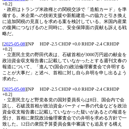
+0.2]
・政府はトランプ米政権との関税交渉で「造船カード」を準
備する。米企業への技術支援や新船建造への協力と引き換え
に追加関税の見直しを求める案を検討している。米国内産業
の復興につなげるのと同時に、安全保障面の貢献も訴える戦
略だ。
[
2025-05-08
]
[NP HDP -2.5 CHDP +0.0 RHDP -2.4 CRHDP
+0.2]
・立憲民主党の野田代表は、石破首相が3000万円超の献金を
政治資金収支報告書に記載していなかったとする週刊文春の
報道について、「進んで(国会の)政治倫理審査会で弁明する
ことが大事だ」と述べ、首相に対し自ら弁明を申し出るよう
求めた。
[
2025-05-08
]
[NP HDP -2.5 CHDP +0.0 RHDP -2.4 CRHDP
+0.2]
・立憲民主など野党各党の国対委員長らは8日、国会内で会
談し、石破茂首相が政治資金パーティー券の代金などを政治
資金収支報告書に記載していなかった疑いがあるとの報道を
受け、首相に衆院政治倫理審査会での弁明を求める方針で一
致した。12日の衆院予算委員会集中審議でも追及する構え