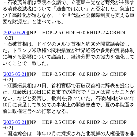
・石破茂首相は衆院本会議で、立憲民主党など野党が主張す
る消費税減税について「適当ではない」と否定した。急速に
少子高齢化が進むなか、「全世代型社会保障制度を支える重
要な財源だ」と述べている。
[
2025-05-20
]
[NP HDP -2.5 CHDP +0.0 RHDP -2.4 CRHDP
+0.2]
・石破首相は、ドイツのメルツ首相と約30分間電話会談し
た。トランプ米政権の関税措置が世界経済や多角的貿易体制
に与える影響について議論し、経済分野での協力を強化して
いくことで一致した。
[
2025-05-21
]
[NP HDP -2.5 CHDP +0.0 RHDP -2.4 CRHDP
+0.2]
・江藤拓農相は21日、首相官邸で石破茂首相に辞表を提出し
た。江藤氏は18日に佐賀市での講演で「コメは買ったことが
ない」などと発言し、批判を招いていた。石破内閣が2024年
10月に発足して初めての事実上の閣僚更迭で、夏の参院選を
前に政権運営への打撃となる。
[
2025-05-21
]
[NP HDP -2.5 CHDP +0.0 RHDP -2.4 CRHDP
+0.2]
・国連総会は、昨年12月に採択された北朝鮮の人権侵害を非