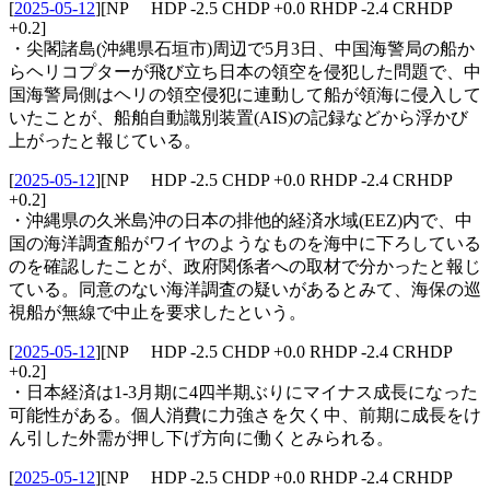
[
2025-05-12
]
[NP HDP -2.5 CHDP +0.0 RHDP -2.4 CRHDP
+0.2]
・尖閣諸島(沖縄県石垣市)周辺で5月3日、中国海警局の船か
らヘリコプターが飛び立ち日本の領空を侵犯した問題で、中
国海警局側はヘリの領空侵犯に連動して船が領海に侵入して
いたことが、船舶自動識別装置(AIS)の記録などから浮かび
上がったと報じている。
[
2025-05-12
]
[NP HDP -2.5 CHDP +0.0 RHDP -2.4 CRHDP
+0.2]
・沖縄県の久米島沖の日本の排他的経済水域(EEZ)内で、中
国の海洋調査船がワイヤのようなものを海中に下ろしている
のを確認したことが、政府関係者への取材で分かったと報じ
ている。同意のない海洋調査の疑いがあるとみて、海保の巡
視船が無線で中止を要求したという。
[
2025-05-12
]
[NP HDP -2.5 CHDP +0.0 RHDP -2.4 CRHDP
+0.2]
・日本経済は1-3月期に4四半期ぶりにマイナス成長になった
可能性がある。個人消費に力強さを欠く中、前期に成長をけ
ん引した外需が押し下げ方向に働くとみられる。
[
2025-05-12
]
[NP HDP -2.5 CHDP +0.0 RHDP -2.4 CRHDP