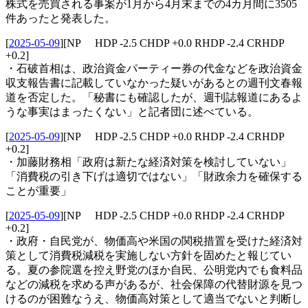
株式を売買される事案が1月から4月末までの4カ月間に3505
件あったと発表した。
[
2025-05-09
]
[NP HDP -2.5 CHDP +0.0 RHDP -2.4 CRHDP
+0.2]
・石破首相は、政治資金パーティー券の代金などを政治資金
収支報告書に記載していなかった疑いがあるとの週刊文春報
道を否定した。「秘書にも確認したが、週刊誌報道にあるよ
うな事実はまったくない」と記者団に述べている。
[
2025-05-09
]
[NP HDP -2.5 CHDP +0.0 RHDP -2.4 CRHDP
+0.2]
・加藤財務相「政府は新たな経済対策を検討していない」
「消費税の引き下げは適切ではない」「財政余力を確保する
ことが重要」
[
2025-05-09
]
[NP HDP -2.5 CHDP +0.0 RHDP -2.4 CRHDP
+0.2]
・政府・自民党が、物価高や米国の関税措置を受けた経済対
策として消費税減税を実施しない方針を固めたと報じてい
る。夏の参院選を控え野党のほか自民、公明党内でも食料品
などの減税を求める声があるが、社会保障の代替財源を見つ
けるのが困難なうえ、物価高対策として適当でないと判断し