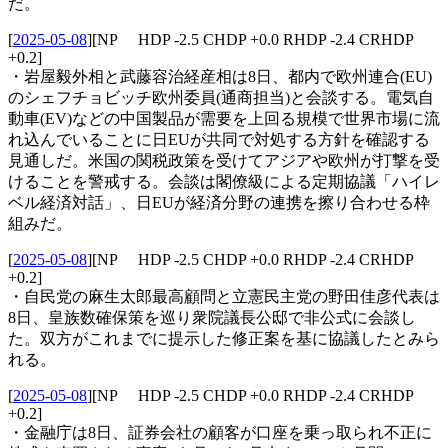
だ。
[
2025-05-08
]
[NP HDP -2.5 CHDP +0.0 RHDP -2.4 CRHDP
+0.2]
・岩屋毅外相と武藤容治経産相は8日、都内で欧州連合(EU)
のシェフチョビッチ欧州委員(通商担当)と会談する。電気自
動車(EV)などの中国製品が需要を上回る規模で世界市場に流
れ込んでいることに日EUが共同で対処する方針を確認する
見通しだ。米国の関税政策を受けてアジアや欧州が打撃を受
けることを警戒する。会談は閣僚級による定期協議「ハイレ
ベル経済対話」、日EUが経済分野の連携を擦り合わせる枠
組みだ。
[
2025-05-08
]
[NP HDP -2.5 CHDP +0.0 RHDP -2.4 CRHDP
+0.2]
・自民党の麻生太郎最高顧問と立憲民主党の野田佳彦代表は
8日、皇族数確保策を巡り衆院議長公邸で非公式に会談し
た。双方がこれまでに提示した修正案を基に協議したとみら
れる。
[
2025-05-08
]
[NP HDP -2.5 CHDP +0.0 RHDP -2.4 CRHDP
+0.2]
・金融庁は8日、証券会社の顧客が口座を乗っ取られ不正に