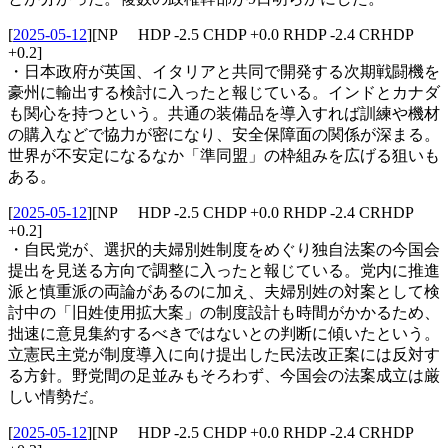
[
2025-05-12
]
[NP HDP -2.5 CHDP +0.0 RHDP -2.4 CRHDP
+0.2]
・日本政府が英国、イタリアと共同で開発する次期戦闘機を
豪州に輸出する検討に入ったと報じている。インドとカナダ
も関心を持つという。共通の装備品を導入すれば訓練や機材
の購入などで協力が密になり、安全保障面の関係が深まる。
世界が不安定になるなか「準同盟」の枠組みを広げる狙いも
ある。
[
2025-05-12
]
[NP HDP -2.5 CHDP +0.0 RHDP -2.4 CRHDP
+0.2]
・自民党が、選択的夫婦別姓制度をめぐり独自法案の今国会
提出を見送る方向で調整に入ったと報じている。党内に推進
派と慎重派の両論があるのに加え、夫婦別姓の対案として検
討中の「旧姓使用拡大案」の制度設計も時間がかかるため、
拙速に意見集約するべきではないとの判断に傾いたという。
立憲民主党が制度導入に向け提出した民法改正案には反対す
る方針。野党間の足並みもそろわず、今国会の法案成立は厳
しい情勢だ。
[
2025-05-12
]
[NP HDP -2.5 CHDP +0.0 RHDP -2.4 CRHDP