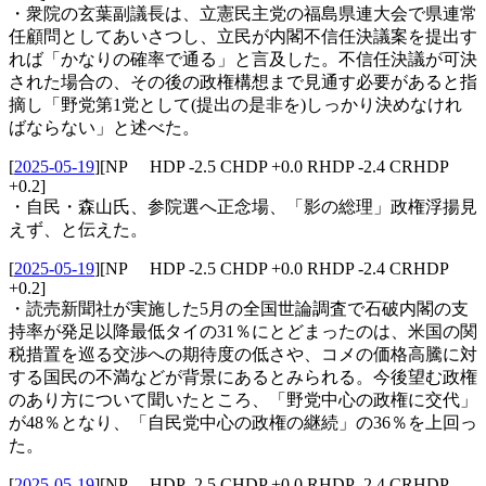
・衆院の玄葉副議長は、立憲民主党の福島県連大会で県連常
任顧問としてあいさつし、立民が内閣不信任決議案を提出す
れば「かなりの確率で通る」と言及した。不信任決議が可決
された場合の、その後の政権構想まで見通す必要があると指
摘し「野党第1党として(提出の是非を)しっかり決めなけれ
ばならない」と述べた。
[
2025-05-19
]
[NP HDP -2.5 CHDP +0.0 RHDP -2.4 CRHDP
+0.2]
・自民・森山氏、参院選へ正念場、「影の総理」政権浮揚見
えず、と伝えた。
[
2025-05-19
]
[NP HDP -2.5 CHDP +0.0 RHDP -2.4 CRHDP
+0.2]
・読売新聞社が実施した5月の全国世論調査で石破内閣の支
持率が発足以降最低タイの31％にとどまったのは、米国の関
税措置を巡る交渉への期待度の低さや、コメの価格高騰に対
する国民の不満などが背景にあるとみられる。今後望む政権
のあり方について聞いたところ、「野党中心の政権に交代」
が48％となり、「自民党中心の政権の継続」の36％を上回っ
た。
[
2025-05-19
]
[NP HDP -2.5 CHDP +0.0 RHDP -2.4 CRHDP