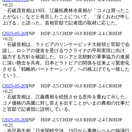
+0.2]
・石破茂首相は19日、江藤拓農林水産相が「コメは買ったこ
とがない」などと発言したことについて、「深くおわび申し
上げる」と語った。首相官邸で記者団の取材に応じた。
[
2025-05-20
]
[NP HDP -2.5 CHDP +0.0 RHDP -2.4 CRHDP
+0.2]
・石破首相は、ラトビアのリンケービッチ大統領と官邸で会
談し、ロシアの侵攻を受けるウクライナの平和実現に向け、
協力する方針を確認した。ロシアと北朝鮮の軍事協力の進展
に深い懸念を共有。日本とラトビアの関係を従来より緊密化
させる「戦略的パートナーシップ」への格上げでも一致した
という。
[
2025-05-20
]
[NP HDP -2.5 CHDP +0.0 RHDP -2.4 CRHDP
+0.2]
・石破首相は、江藤農相を続投させる意向を重ねて示した。
コメ価格の高騰に対し答えを出すことがいまの農相の仕事だ
と官邸で記者団に説明している。
[
2025-05-20
]
[NP HDP -2.5 CHDP +0.0 RHDP -2.4 CRHDP
+0.2]
・赤沢再生相「日米関税交渉、19日から事務レベルの協議行