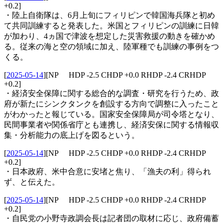
+0.2]
・陸上自衛隊は、6月上旬にフィリピンで韓国海兵隊と初め
て共同訓練すると発表した。米国とフィリピンの訓練に日韓
が加わり、4ヵ国で津波を想定した災害救援の動きを確かめ
る。従来の海と空の領域に加え、陸軍種でも訓練の事例をつ
くる。
[
2025-05-14
]
[NP HDP -2.5 CHDP +0.0 RHDP -2.4 CRHDP
+0.2]
・経済安全保障に関する総合的な調査・研究を行うため、政
府が新たにシンクタンクを創設する方向で調整に入ったこと
がわかったと報じている。国家安全保障局が司令塔となり、
民間事業者や関係省庁とも連携し、経済安保に関する情報収
集・分析能力の底上げを図るという。
[
2025-05-14
]
[NP HDP -2.5 CHDP +0.0 RHDP -2.4 CRHDP
+0.2]
・日本政府、米中合意に安堵と焦り、「漁夫の利」得られ
ず、と伝えた。
[
2025-05-14
]
[NP HDP -2.5 CHDP +0.0 RHDP -2.4 CRHDP
+0.2]
・自民党の小野寺政調会長は記者団の取材に応じ、政府備蓄