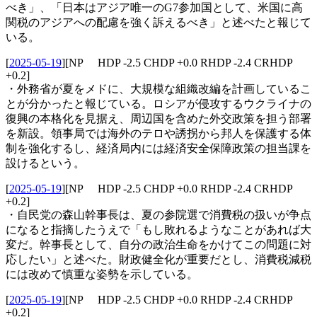
べき」、「日本はアジア唯一のG7参加国として、米国に高
関税のアジアへの配慮を強く訴えるべき」と述べたと報じて
いる。
[
2025-05-19
]
[NP HDP -2.5 CHDP +0.0 RHDP -2.4 CRHDP
+0.2]
・外務省が夏をメドに、大規模な組織改編を計画しているこ
とが分かったと報じている。ロシアが侵攻するウクライナの
復興の本格化を見据え、周辺国を含めた外交政策を担う部署
を新設。領事局では海外のテロや誘拐から邦人を保護する体
制を強化するし、経済局内には経済安全保障政策の担当課を
設けるという。
[
2025-05-19
]
[NP HDP -2.5 CHDP +0.0 RHDP -2.4 CRHDP
+0.2]
・自民党の森山幹事長は、夏の参院選で消費税の扱いが争点
になると指摘したうえで「もし敗れるようなことがあれば大
変だ。幹事長として、自分の政治生命をかけてこの問題に対
応したい」と述べた。財政健全化が重要だとし、消費税減税
には改めて慎重な姿勢を示している。
[
2025-05-19
]
[NP HDP -2.5 CHDP +0.0 RHDP -2.4 CRHDP
+0.2]