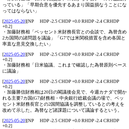
っている」「早期合意を優先するあまり国益損なうことにな
ってはならない」
[
2025-05-20
]
[NP HDP -2.5 CHDP +0.0 RHDP -2.4 CRHDP
+0.2]
・加藤財務相「ベッセント米財務長官との会談で、為替含め
2カ国間の諸問題を議論」「G7では米関税措置を含め各国と
率直な意見交換したい」
[
2025-05-20
]
[NP HDP -2.5 CHDP +0.0 RHDP -2.4 CRHDP
+0.2]
・加藤財務相「日米協議、これまで確認した為替原則ベース
に議論」
[
2025-05-20
]
[NP HDP -2.5 CHDP +0.0 RHDP -2.4 CRHDP
+0.2]
・加藤勝信財務相は20日の閣議後会見で、今週カナダで開か
れる主要7カ国(G7)財務相・中央銀行総裁会議の場で、ベッ
セント米財務長官との2国間協議を調整しているとの考えを
改めて示した。為替など諸課題について議論するという。
[
2025-05-20
]
[NP HDP -2.5 CHDP +0.0 RHDP -2.4 CRHDP
+0.2]