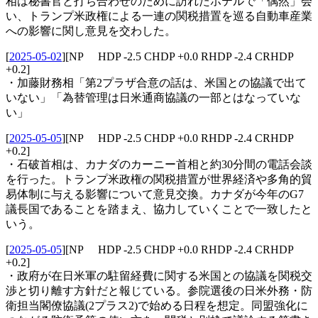
相は秘書官と打ち合わせのために訪れたホテルで「偶然」会
い、トランプ米政権による一連の関税措置を巡る自動車産業
への影響に関し意見を交わした。
[
2025-05-02
]
[NP HDP -2.5 CHDP +0.0 RHDP -2.4 CRHDP
+0.2]
・加藤財務相「第2プラザ合意の話は、米国との協議で出て
いない」「為替管理は日米通商協議の一部とはなっていな
い」
[
2025-05-05
]
[NP HDP -2.5 CHDP +0.0 RHDP -2.4 CRHDP
+0.2]
・石破首相は、カナダのカーニー首相と約30分間の電話会談
を行った。トランプ米政権の関税措置が世界経済や多角的貿
易体制に与える影響について意見交換。カナダが今年のG7
議長国であることを踏まえ、協力していくことで一致したと
いう。
[
2025-05-05
]
[NP HDP -2.5 CHDP +0.0 RHDP -2.4 CRHDP
+0.2]
・政府が在日米軍の駐留経費に関する米国との協議を関税交
渉と切り離す方針だと報じている。参院選後の日米外務・防
衛担当閣僚協議(2プラス2)で始める日程を想定。同盟強化に