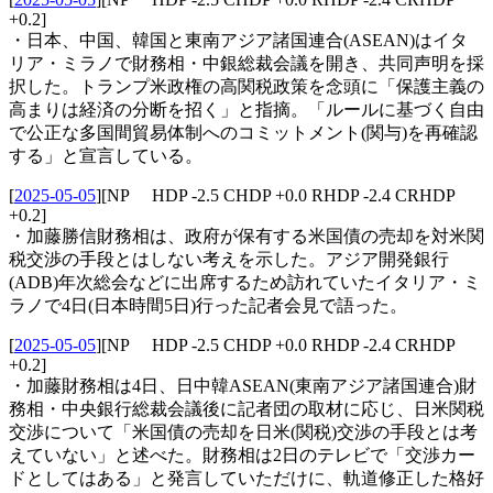
+0.2]
・日本、中国、韓国と東南アジア諸国連合(ASEAN)はイタ
リア・ミラノで財務相・中銀総裁会議を開き、共同声明を採
択した。トランプ米政権の高関税政策を念頭に「保護主義の
高まりは経済の分断を招く」と指摘。「ルールに基づく自由
で公正な多国間貿易体制へのコミットメント(関与)を再確認
する」と宣言している。
[
2025-05-05
]
[NP HDP -2.5 CHDP +0.0 RHDP -2.4 CRHDP
+0.2]
・加藤勝信財務相は、政府が保有する米国債の売却を対米関
税交渉の手段とはしない考えを示した。アジア開発銀行
(ADB)年次総会などに出席するため訪れていたイタリア・ミ
ラノで4日(日本時間5日)行った記者会見で語った。
[
2025-05-05
]
[NP HDP -2.5 CHDP +0.0 RHDP -2.4 CRHDP
+0.2]
・加藤財務相は4日、日中韓ASEAN(東南アジア諸国連合)財
務相・中央銀行総裁会議後に記者団の取材に応じ、日米関税
交渉について「米国債の売却を日米(関税)交渉の手段とは考
えていない」と述べた。財務相は2日のテレビで「交渉カー
ドとしてはある」と発言していただけに、軌道修正した格好