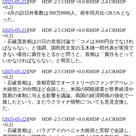
[
2025-05-21
]
[NP HDP -2.5 CHDP +0.0 RHDP -2.4 CRHDP
+0.2]
・4月の訪日外客数は390万8900人、前年同月比+28.5％とな
った。
[
2025-05-21
]
[NP HDP -2.5 CHDP +0.0 RHDP -2.4 CRHDP
+0.2]
・石破茂首相は21日の党首討論で「コメは3000円台でなけれ
ばならない」と強調、国民民主党の玉木雄一郎代表が実現で
きない場合に責任をとるかと問うと、首相は「責任をとって
いかなければならない」と明言した。
[
2025-05-22
]
[NP HDP -2.5 CHDP +0.0 RHDP -2.4 CRHDP
+0.2]
・石破首相は、首相官邸でオーストリーのファンデアベレン
大統領と20分間ほど会談した。米国の関税措置が世界経済や
貿易の体制に与える影響を議論。両国の経済関係の強化で一
致したという。またウクライナ情勢についても意見交換し
た。
[
2025-05-22
]
[NP HDP -2.5 CHDP +0.0 RHDP -2.4 CRHDP
+0.2]
・石破首相は、パラグアイのペニャ大統領と官邸で会談し、