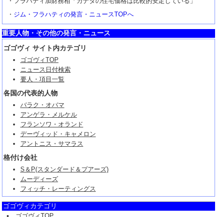
・フラハティ加財務相「カナダの住宅価格は比較的安定している」
・
ジム・フラハティの発言・ニュースTOPへ
重要人物・その他の発言・ニュース
ゴゴヴィ サイト内カテゴリ
ゴゴヴィTOP
ニュース日付検索
要人・項目一覧
各国の代表的人物
バラク・オバマ
アンゲラ・メルケル
フランソワ・オランド
デーヴィッド・キャメロン
アントニス・サマラス
格付け会社
S＆P(スタンダード＆プアーズ)
ムーディーズ
フィッチ・レーティングス
ゴゴヴィカテゴリ
ゴゴヴィTOP