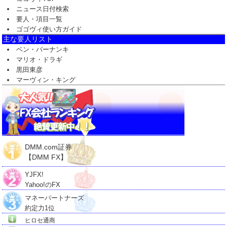
ニュース日付検索
要人・項目一覧
ゴゴヴィ使い方ガイド
主な要人リスト
ベン・バーナンキ
マリオ・ドラギ
黒田東彦
マーヴィン・キング
DMM.com証券
【DMM FX】
YJFX!
Yahoo!のFX
マネーパートナーズ
約定力1位
ヒロセ通商