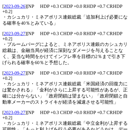
[
2023-09-26
]
[NP HDP +0.3 CHDP +0.0 RHDP +0.7 CRHDP
+0.2]
・カシュカリ・ミネアポリス連銀総裁「追加利上げ必要にな
る確率を40％とみている」
[
2023-09-27
]
[NP HDP +0.3 CHDP +0.0 RHDP +0.7 CRHDP
+0.2]
・ブルームバーグによると、ミネアポリス連銀のカシュカリ
総裁は、金融当局が経済に深刻なダメージを与えることな
く、妥当な時間をかけてインフレ率を目標の2％まで引き下
げられる確率を60％と予想した。
[
2023-09-27
]
[NP HDP +0.3 CHDP +0.0 RHDP +0.7 CRHDP
+0.2]
・カシュカリ・ミネアポリス連銀総裁「米国経済の回復力に
は驚かされる」「金利がさらに上昇する可能性があるが、正
確には分からない」「政府閉鎖は望まない」「政府閉鎖と自
動車メーカーのストライキが経済を減速させる可能性」
[
2023-09-27
]
[NP HDP +0.3 CHDP +0.0 RHDP +0.7 CRHDP
+0.2]
・カシュカリ・ミネアポリス連銀総裁「中立金利が上昇する
可能性」「もっと利上げを行う必要があるかどうかは、デー