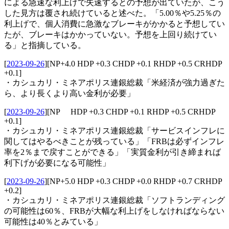
による急速な利上げで失速するとの予想が出ていたが、こう
した見方は覆され続けていると述べた。「5.00％や5.25％の
利上げで、個人消費に急激なブレーキがかかると予想してい
たが、ブレーキはかかっていない。予想を上回り続けてい
る」と指摘している。
[
2023-09-26
]
[NP+4.0 HDP +0.3 CHDP +0.1 RHDP +0.5 CRHDP
+0.1]
・カシュカリ・ミネアポリス連銀総裁「米経済が強力過ぎた
ら、より長くより高い金利が必要」
[
2023-09-26
]
[NP HDP +0.3 CHDP +0.1 RHDP +0.5 CRHDP
+0.1]
・カシュカリ・ミネアポリス連銀総裁「サービスインフレに
関してはやるべきことが残っている」「FRBは必ずインフレ
率を2％まで戻すことができる」「実質金利が引き締まれば
利下げが必要になる可能性」
[
2023-09-26
]
[NP+5.0 HDP +0.3 CHDP +0.0 RHDP +0.7 CRHDP
+0.2]
・カシュカリ・ミネアポリス連銀総裁「ソフトランディング
の可能性は60％、FRBが大幅な利上げをしなければならない
可能性は40％とみている」