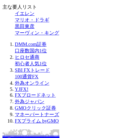
主な要人リスト
イエレン
マリオ・ドラギ
黒田東彦
マーヴィン・キング
DMM.com証券
口座数国内1位
ヒロセ通商
初心者人気1位
SBI FXトレード
100通貨FX
外為オンライン
YJFX!
FXブロードネット
外為ジャパン
GMOクリック証券
マネーパートナーズ
FXプライム byGMO