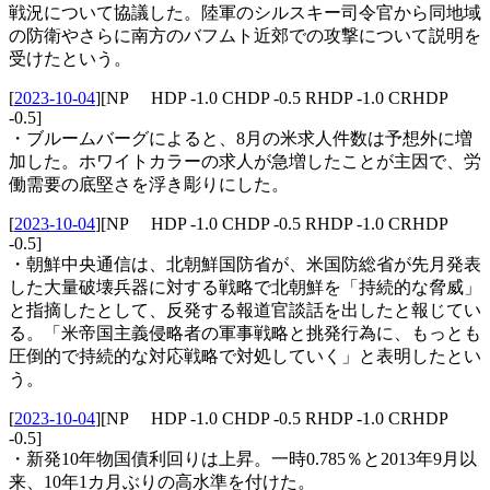
戦況について協議した。陸軍のシルスキー司令官から同地域
の防衛やさらに南方のバフムト近郊での攻撃について説明を
受けたという。
[
2023-10-04
]
[NP HDP -1.0 CHDP -0.5 RHDP -1.0 CRHDP
-0.5]
・ブルームバーグによると、8月の米求人件数は予想外に増
加した。ホワイトカラーの求人が急増したことが主因で、労
働需要の底堅さを浮き彫りにした。
[
2023-10-04
]
[NP HDP -1.0 CHDP -0.5 RHDP -1.0 CRHDP
-0.5]
・朝鮮中央通信は、北朝鮮国防省が、米国防総省が先月発表
した大量破壊兵器に対する戦略で北朝鮮を「持続的な脅威」
と指摘したとして、反発する報道官談話を出したと報じてい
る。「米帝国主義侵略者の軍事戦略と挑発行為に、もっとも
圧倒的で持続的な対応戦略で対処していく」と表明したとい
う。
[
2023-10-04
]
[NP HDP -1.0 CHDP -0.5 RHDP -1.0 CRHDP
-0.5]
・新発10年物国債利回りは上昇。一時0.785％と2013年9月以
来、10年1カ月ぶりの高水準を付けた。