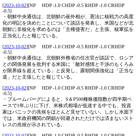
[
2023-10-02
]
[NP HDP -1.0 CHDP -0.5 RHDP -1.0 CRHDP
-0.5]
・朝鮮中央通信は、北朝鮮の崔外相が、憲法に核戦力の高度
化の明記を決めたことについて談話を発表し、米国などが北
朝鮮に非核化を求めるのは「主権侵害だ」と主張、核軍拡を
正当化したと報じている。
[
2023-10-02
]
[NP HDP -1.0 CHDP -0.5 RHDP -1.0 CRHDP
-0.5]
・朝鮮中央通信は、北朝鮮外務省の任次官が談話で、ロシア
との関係発展を批判する米国に「敵対感情と干渉のもくろみ
が限界線を超えている」と反発し、露朝関係強化は「正当な
道」だと主張したと報じている。
[
2023-10-02
]
[NP HDP -1.0 CHDP -0.5 RHDP -1.0 CRHDP
-0.5]
・ブルームバーグによると、S＆P500種株価指数が四半期ベ
ースで1年ぶりに下げ、米株式相場が低迷する中でも、投資
家はパニックの兆候をほとんど見せていない。しかし水面下
では、米政府機関の閉鎖が回避されただけでは済まないスト
レスの兆候が示されている。
[
2023-10-02
]
[NP HDP -1.0 CHDP -0.5 RHDP -1.0 CRHDP