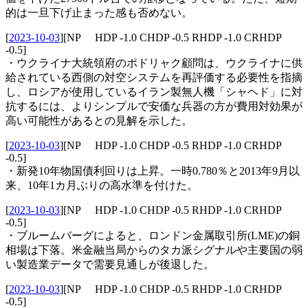
的は一旦下げ止まった感も否めない。
[
2023-10-03
]
[NP HDP -1.0 CHDP -0.5 RHDP -1.0 CRHDP
-0.5]
・ウクライナ大統領府のポドリャク顧問は、ウクライナに供
給されている西側の対空システムを再評価する必要性を指摘
し、ロシアが使用しているイラン製無人機「シャヘド」に対
抗するには、よりシンプルで安価な兵器の方が費用対効果が
高い可能性があるとの見解を示した。
[
2023-10-03
]
[NP HDP -1.0 CHDP -0.5 RHDP -1.0 CRHDP
-0.5]
・新発10年物国債利回りは上昇。一時0.780％と2013年9月以
来、10年1カ月ぶりの高水準を付けた。
[
2023-10-03
]
[NP HDP -1.0 CHDP -0.5 RHDP -1.0 CRHDP
-0.5]
・ブルームバーグによると、ロンドン金属取引所(LME)の銅
相場は下落。米金融当局からのタカ派シグナルや主要国の弱
い製造業データで需要見通しが後退した。
[
2023-10-03
]
[NP HDP -1.0 CHDP -0.5 RHDP -1.0 CRHDP
-0.5]