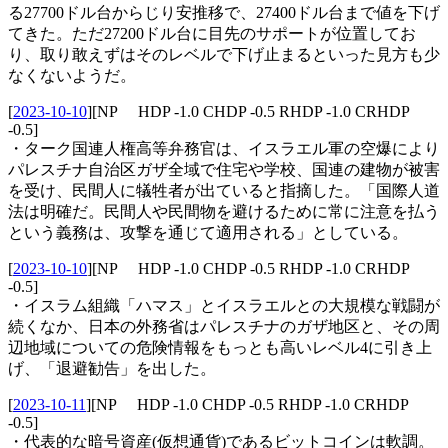
る27700ドル台からじり安推移で、27400ドル台まで値を下げ
てきた。ただ27200ドル台に目先のサポートが位置してお
り、取り敢えずはそのレベルで下げ止まるといった見方も少
なくないようだ。
[
2023-10-10
]
[NP HDP -1.0 CHDP -0.5 RHDP -1.0 CRHDP
-0.5]
・ターク国連人権高等弁務官は、イスラエル軍の空爆により
パレスチナ自治区ガザ全域で住宅や学校、国連の建物が被害
を受け、民間人に犠牲者が出ていると指摘した。「国際人道
法は明確だ。民間人や民間物を避けるために常に注意を払う
という義務は、攻撃を通じて適用される」としている。
[
2023-10-10
]
[NP HDP -1.0 CHDP -0.5 RHDP -1.0 CRHDP
-0.5]
・イスラム組織「ハマス」とイスラエルとの大規模な戦闘が
続くなか、日本の外務省はパレスチナのガザ地区と、その周
辺地域についての危険情報をもっとも高いレベル4に引き上
げ、「退避勧告」を出した。
[
2023-10-11
]
[NP HDP -1.0 CHDP -0.5 RHDP -1.0 CRHDP
-0.5]
・代表的な暗号資産(仮想通貨)であるビットコインは軟調。