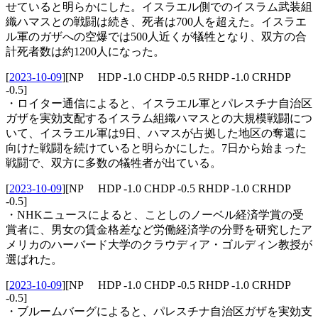
せていると明らかにした。イスラエル側でのイスラム武装組
織ハマスとの戦闘は続き、死者は700人を超えた。イスラエ
ル軍のガザへの空爆では500人近くが犠牲となり、双方の合
計死者数は約1200人になった。
[
2023-10-09
]
[NP HDP -1.0 CHDP -0.5 RHDP -1.0 CRHDP
-0.5]
・ロイター通信によると、イスラエル軍とパレスチナ自治区
ガザを実効支配するイスラム組織ハマスとの大規模戦闘につ
いて、イスラエル軍は9日、ハマスが占拠した地区の奪還に
向けた戦闘を続けていると明らかにした。7日から始まった
戦闘で、双方に多数の犠牲者が出ている。
[
2023-10-09
]
[NP HDP -1.0 CHDP -0.5 RHDP -1.0 CRHDP
-0.5]
・NHKニュースによると、ことしのノーベル経済学賞の受
賞者に、男女の賃金格差など労働経済学の分野を研究したア
メリカのハーバード大学のクラウディア・ゴルディン教授が
選ばれた。
[
2023-10-09
]
[NP HDP -1.0 CHDP -0.5 RHDP -1.0 CRHDP
-0.5]
・ブルームバーグによると、パレスチナ自治区ガザを実効支