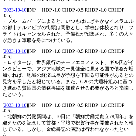
[
2023-10-10
]
[NP HDP -1.0 CHDP -0.5 RHDP -1.0 CRHDP
-0.5]
・ブルームバーグによると、いつもはにぎやかなイスラエル
の都市テルアビブの街頭は閑散とし、学校は休校となり、フ
ライトはキャンセルされた。予備役が招集され、多くの人々
が急きょ軍服を身につけている。
[
2023-10-10
]
[NP HDP -1.0 CHDP -0.5 RHDP -1.0 CRHDP
-0.5]
・ロイターは、世界銀行のチーフエコノミスト、ギル氏がイ
ンタビューで、アジア地域の一見健全に見える国で債務が増
加すれば、地域の経済成長が予想を下回る可能性があるとの
見方を示したと報じている。また、G20の共通枠組みに基づ
き進める貧困国の債務再編を加速させる必要があると指摘し
たという。
[
2023-10-10
]
[NP HDP -1.0 CHDP -0.5 RHDP -1.0 CRHDP
-0.5]
・北朝鮮の労働新聞は、10日に「朝鮮労働党創立78周年」を
迎えたのを記念して首都・平壌で祝賀行事が開催されたと報
じている。しかし、金総書記の演説は行われなかったとい
う。