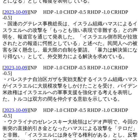
とになる」として報復を表明している。
[
2023-10-09
]
[NP HDP -1.0 CHDP -0.5 RHDP -1.0 CRHDP
-0.5]
・国連のグテレス事務総長は、イスラム組織ハマスによるイ
スラエルへの攻撃を「もっとも強い表現で非難する」との声
明を、報道官を通じて発表した。「イスラエル側市民が拉致
されたとの報道に愕然としている」と述べた。民間人への被
害を深く懸念し、最大限の自制を要請。「暴力は解決策にな
り得ない」として、外交努力による解決を求めている。
[
2023-10-09
]
[NP HDP -1.0 CHDP -0.5 RHDP -1.0 CRHDP
-0.5]
・パレスチナ自治区ガザを実効支配するイスラム組織ハマス
がイスラエルに大規模攻撃をしかけたことを受け、バイデン
米政権はイスラエルへの軍事支援を強化する考えを表明し
た。トルコは双方の間を仲介する意欲を示している。
[
2023-10-09
]
[NP HDP -1.0 CHDP -0.5 RHDP -1.0 CRHDP
-0.5]
・ウクライナのゼレンスキー大統領はビデオ声明で、今回の
衝突の直接的引き金となったハマスによる攻撃を「テロだ」
と非難。「イスラエルには身を守る権利がある」とし、反撃