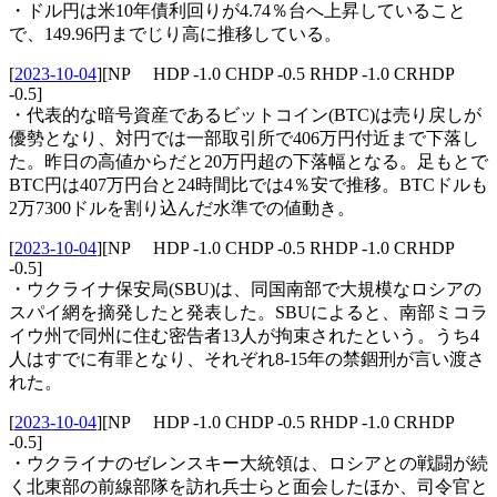
・ドル円は米10年債利回りが4.74％台へ上昇していること
で、149.96円までじり高に推移している。
[
2023-10-04
]
[NP HDP -1.0 CHDP -0.5 RHDP -1.0 CRHDP
-0.5]
・代表的な暗号資産であるビットコイン(BTC)は売り戻しが
優勢となり、対円では一部取引所で406万円付近まで下落し
た。昨日の高値からだと20万円超の下落幅となる。足もとで
BTC円は407万円台と24時間比では4％安で推移。BTCドルも
2万7300ドルを割り込んだ水準での値動き。
[
2023-10-04
]
[NP HDP -1.0 CHDP -0.5 RHDP -1.0 CRHDP
-0.5]
・ウクライナ保安局(SBU)は、同国南部で大規模なロシアの
スパイ網を摘発したと発表した。SBUによると、南部ミコラ
イウ州で同州に住む密告者13人が拘束されたという。うち4
人はすでに有罪となり、それぞれ8-15年の禁錮刑が言い渡さ
れた。
[
2023-10-04
]
[NP HDP -1.0 CHDP -0.5 RHDP -1.0 CRHDP
-0.5]
・ウクライナのゼレンスキー大統領は、ロシアとの戦闘が続
く北東部の前線部隊を訪れ兵士らと面会したほか、司令官と