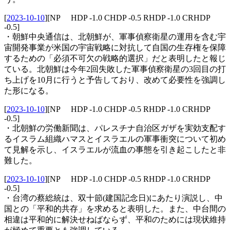
[
2023-10-10
]
[NP HDP -1.0 CHDP -0.5 RHDP -1.0 CRHDP
-0.5]
・朝鮮中央通信は、北朝鮮が、軍事偵察衛星の運用を含む宇
宙開発事業が米国の宇宙戦略に対抗して自国の生存権を保障
するための「必須不可欠の戦略的選択」だと表明したと報じ
ている。北朝鮮は今年2回失敗した軍事偵察衛星の3回目の打
ち上げを10月に行うと予告しており、改めて必要性を強調し
た形になる。
[
2023-10-10
]
[NP HDP -1.0 CHDP -0.5 RHDP -1.0 CRHDP
-0.5]
・北朝鮮の労働新聞は、パレスチナ自治区ガザを実効支配す
るイスラム組織ハマスとイスラエルの軍事衝突について初め
て見解を示し、イスラエルが流血の事態を引き起こしたと非
難した。
[
2023-10-10
]
[NP HDP -1.0 CHDP -0.5 RHDP -1.0 CRHDP
-0.5]
・台湾の蔡総統は、双十節(建国記念日)にあたり演説し、中
国との「平和的共存」を求めると表明した。また、中台間の
相違は平和的に解決せねばならず、平和のためには現状維持