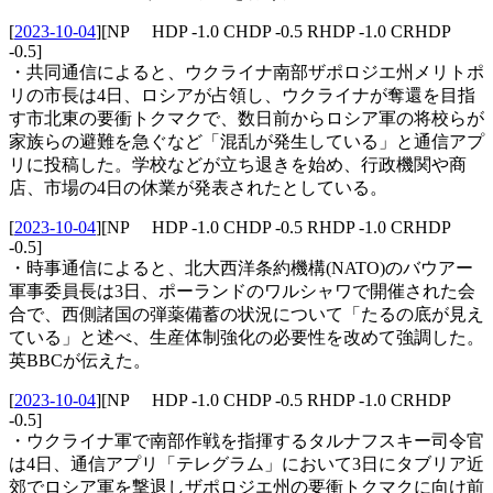
[
2023-10-04
]
[NP HDP -1.0 CHDP -0.5 RHDP -1.0 CRHDP
-0.5]
・共同通信によると、ウクライナ南部ザポロジエ州メリトポ
リの市長は4日、ロシアが占領し、ウクライナが奪還を目指
す市北東の要衝トクマクで、数日前からロシア軍の将校らが
家族らの避難を急ぐなど「混乱が発生している」と通信アプ
リに投稿した。学校などが立ち退きを始め、行政機関や商
店、市場の4日の休業が発表されたとしている。
[
2023-10-04
]
[NP HDP -1.0 CHDP -0.5 RHDP -1.0 CRHDP
-0.5]
・時事通信によると、北大西洋条約機構(NATO)のバウアー
軍事委員長は3日、ポーランドのワルシャワで開催された会
合で、西側諸国の弾薬備蓄の状況について「たるの底が見え
ている」と述べ、生産体制強化の必要性を改めて強調した。
英BBCが伝えた。
[
2023-10-04
]
[NP HDP -1.0 CHDP -0.5 RHDP -1.0 CRHDP
-0.5]
・ウクライナ軍で南部作戦を指揮するタルナフスキー司令官
は4日、通信アプリ「テレグラム」において3日にタブリア近
郊でロシア軍を撃退しザポロジエ州の要衝トクマクに向け前