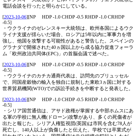
電話会談を行ったと明らかにしている。
[
2023-10-06
]
[NP HDP -1.0 CHDP -0.5 RHDP -1.0 CRHDP
-0.5]
・ウクライナのゼレンスキー大統領は、欧州各国によるウク
ライナ支援が揺らいだ場合、ロシアは5年以内に軍事力を増
強し、他国を攻撃する可能性があると警告した。スペインの
グラナダで開催された40ヵ国以上から成る協力促進フォーラ
ム「欧州政治共同体(EPC)」の首脳会議で述べた。
[
2023-10-06
]
[NP HDP -1.0 CHDP -0.5 RHDP -1.0 CRHDP
-0.5]
・ウクライナのカチカ通商代表は、訪問先のブリュッセル
で、同国産穀物の輸入を独自に規制した東欧3ヵ国に対する
世界貿易機関(WTO)での訴訟手続きを中断すると発表した。
[
2023-10-06
]
[NP HDP -1.0 CHDP -0.5 RHDP -1.0 CRHDP
-0.5]
・シリア国営通信は、アサド政権が掌握する中部ホムスにあ
る軍の学校に無人機(ドローン)攻撃があり、多くの死傷者が
出たと報じた。シリア人権監視団(英国)は市民を含む78人が
死亡し、140人以上が負傷したと伝えた。学校では卒業式が