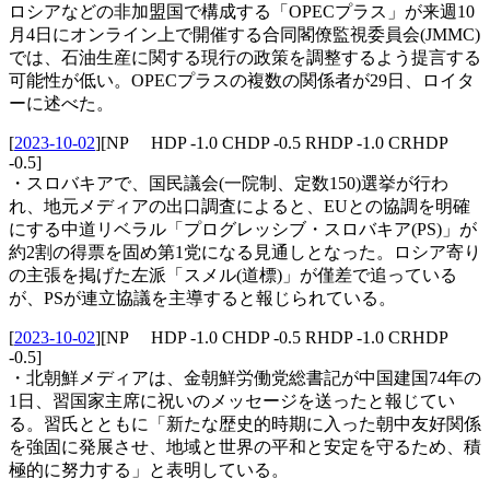
ロシアなどの非加盟国で構成する「OPECプラス」が来週10
月4日にオンライン上で開催する合同閣僚監視委員会(JMMC)
では、石油生産に関する現行の政策を調整するよう提言する
可能性が低い。OPECプラスの複数の関係者が29日、ロイタ
ーに述べた。
[
2023-10-02
]
[NP HDP -1.0 CHDP -0.5 RHDP -1.0 CRHDP
-0.5]
・スロバキアで、国民議会(一院制、定数150)選挙が行わ
れ、地元メディアの出口調査によると、EUとの協調を明確
にする中道リベラル「プログレッシブ・スロバキア(PS)」が
約2割の得票を固め第1党になる見通しとなった。ロシア寄り
の主張を掲げた左派「スメル(道標)」が僅差で追っている
が、PSが連立協議を主導すると報じられている。
[
2023-10-02
]
[NP HDP -1.0 CHDP -0.5 RHDP -1.0 CRHDP
-0.5]
・北朝鮮メディアは、金朝鮮労働党総書記が中国建国74年の
1日、習国家主席に祝いのメッセージを送ったと報じてい
る。習氏とともに「新たな歴史的時期に入った朝中友好関係
を強固に発展させ、地域と世界の平和と安定を守るため、積
極的に努力する」と表明している。