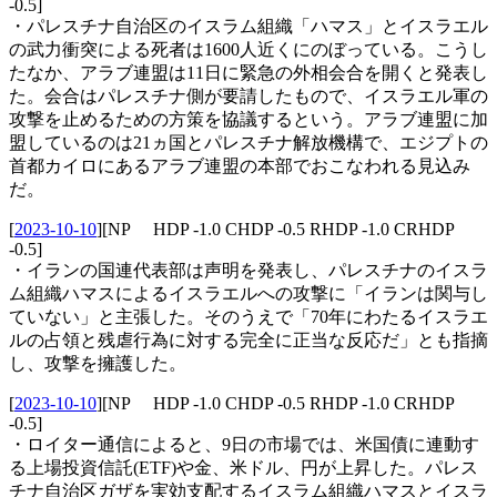
-0.5]
・パレスチナ自治区のイスラム組織「ハマス」とイスラエル
の武力衝突による死者は1600人近くにのぼっている。こうし
たなか、アラブ連盟は11日に緊急の外相会合を開くと発表し
た。会合はパレスチナ側が要請したもので、イスラエル軍の
攻撃を止めるための方策を協議するという。アラブ連盟に加
盟しているのは21ヵ国とパレスチナ解放機構で、エジプトの
首都カイロにあるアラブ連盟の本部でおこなわれる見込み
だ。
[
2023-10-10
]
[NP HDP -1.0 CHDP -0.5 RHDP -1.0 CRHDP
-0.5]
・イランの国連代表部は声明を発表し、パレスチナのイスラ
ム組織ハマスによるイスラエルへの攻撃に「イランは関与し
ていない」と主張した。そのうえで「70年にわたるイスラエ
ルの占領と残虐行為に対する完全に正当な反応だ」とも指摘
し、攻撃を擁護した。
[
2023-10-10
]
[NP HDP -1.0 CHDP -0.5 RHDP -1.0 CRHDP
-0.5]
・ロイター通信によると、9日の市場では、米国債に連動す
る上場投資信託(ETF)や金、米ドル、円が上昇した。パレス
チナ自治区ガザを実効支配するイスラム組織ハマスとイスラ