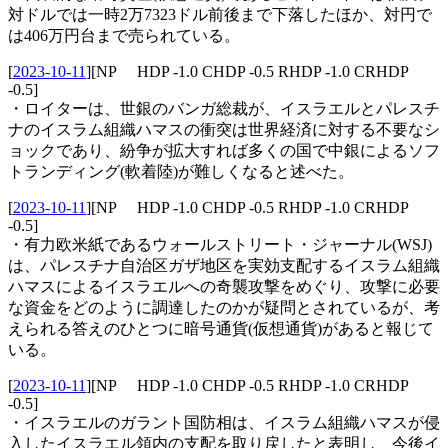
対ドルでは一時2万7323ドル前後まで下落したほか、対円で
は406万円台まで売られている。
[
2023-10-11
]
[NP HDP -1.0 CHDP -0.5 RHDP -1.0 CRHDP
-0.5]
・ロイターは、世銀のバンガ総裁が、イスラエルとパレスチ
ナのイスラム組織ハマスの衝突は世界経済に対する不要なシ
ョックであり、紛争が拡大すれば多くの国で中銀によるソフ
トランディング(軟着陸)が難しくなると述べた。
[
2023-10-11
]
[NP HDP -1.0 CHDP -0.5 RHDP -1.0 CRHDP
-0.5]
・有力欧米紙であるウォールストリート・ジャーナル(WSJ)
は、パレスチナ自治区ガザ地区を実効支配するイスラム組織
ハマスによるイスラエルへの奇襲攻撃をめぐり、攻撃に必要
な資金をどのように調達したのかが疑問とされているが、考
えられる答えのひとつに暗号通貨(仮想通貨)があると報じて
いる。
[
2023-10-11
]
[NP HDP -1.0 CHDP -0.5 RHDP -1.0 CRHDP
-0.5]
・イスラエルのガラント国防相は、イスラム組織ハマスが侵
入したイスラエル領内の支配を取り戻したと表明し、今後イ