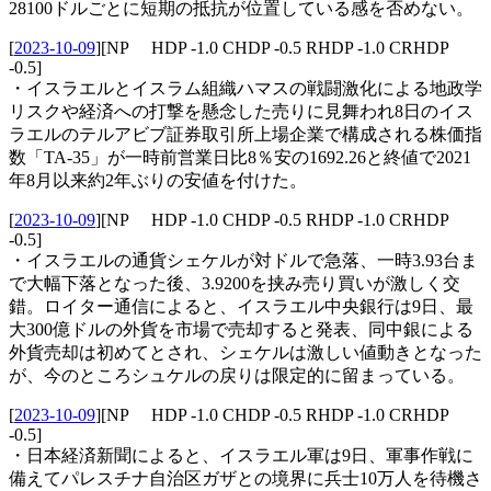
28100ドルごとに短期の抵抗が位置している感を否めない。
[
2023-10-09
]
[NP HDP -1.0 CHDP -0.5 RHDP -1.0 CRHDP
-0.5]
・イスラエルとイスラム組織ハマスの戦闘激化による地政学
リスクや経済への打撃を懸念した売りに見舞われ8日のイス
ラエルのテルアビブ証券取引所上場企業で構成される株価指
数「TA-35」が一時前営業日比8％安の1692.26と終値で2021
年8月以来約2年ぶりの安値を付けた。
[
2023-10-09
]
[NP HDP -1.0 CHDP -0.5 RHDP -1.0 CRHDP
-0.5]
・イスラエルの通貨シェケルが対ドルで急落、一時3.93台ま
で大幅下落となった後、3.9200を挟み売り買いが激しく交
錯。ロイター通信によると、イスラエル中央銀行は9日、最
大300億ドルの外貨を市場で売却すると発表、同中銀による
外貨売却は初めてとされ、シェケルは激しい値動きとなった
が、今のところシュケルの戻りは限定的に留まっている。
[
2023-10-09
]
[NP HDP -1.0 CHDP -0.5 RHDP -1.0 CRHDP
-0.5]
・日本経済新聞によると、イスラエル軍は9日、軍事作戦に
備えてパレスチナ自治区ガザとの境界に兵士10万人を待機さ