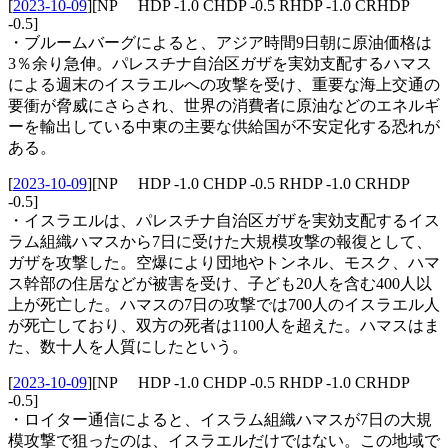
[
2023-10-09
]
[NP HDP -1.0 CHDP -0.5 RHDP -1.0 CRHDP
-0.5]
・ブルームバーグによると、アジア時間9日朝に原油価格は
3％余り急伸。パレスチナ自治区ガザを実効支配するハマス
による週末のイスラエルへの攻撃を受け、重要な海上交通の
要衝が脅威にさらされ、世界の消費者に原油などのエネルギ
ーを輸出している中東の主要な供給国が不安定化する恐れが
ある。
[
2023-10-09
]
[NP HDP -1.0 CHDP -0.5 RHDP -1.0 CRHDP
-0.5]
・イスラエルは、パレスチナ自治区ガザを実効支配するイス
ラム組織ハマスから7日に受けた大規模攻撃の報復として、
ガザを攻撃した。空爆により団地やトンネル、モスク、ハマ
ス幹部の住居などが被害を受け、子ども20人を含む400人以
上が死亡した。ハマスの7日の攻撃では700人のイスラエル人
が死亡しており、双方の死者は1100人を超えた。ハマスはま
た、数十人を人質にしたという。
[
2023-10-09
]
[NP HDP -1.0 CHDP -0.5 RHDP -1.0 CRHDP
-0.5]
・ロイター通信によると、イスラム組織ハマスが7日の大規
模攻撃で狙ったのは、イスラエルだけではない。この地域で