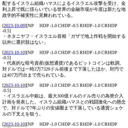
配するイスラム組織ハマスによるイスラエル攻撃を受け、金
利上昇で既に揺らいでいる世界の金融市場が今度は新たな地
政学的不確実性に見舞われている。
[
2023-10-09
]
[NP HDP -1.0 CHDP -0.5 RHDP -1.0 CRHDP
-0.5]
・ネタニヤフ・イスラエル首相「ガザで地上作戦を開始する
以外に選択肢はない」
[
2023-10-10
]
[NP HDP -1.0 CHDP -0.5 RHDP -1.0 CRHDP
-0.5]
・代表的な暗号資産(仮想通貨)であるビットコインは軟調。
対ドルでは一時2万7329ドル前後まで下落したほか、対円で
は407万円台まで売られている。
[
2023-10-10
]
[NP HDP -1.0 CHDP -0.5 RHDP -1.0 CRHDP
-0.5]
・イスラエル中銀は、最大300億ドルのドル売りの為替介入
計画を発表した。イスラム組織ハマスとの戦闘激化への懸念
で、対ドルで7年ぶりの安値圏まで下落している通貨シェケ
ルの下支えを狙う。
[
2023-10-10
]
[NP HDP -1.0 CHDP -0.5 RHDP -1.0 CRHDP