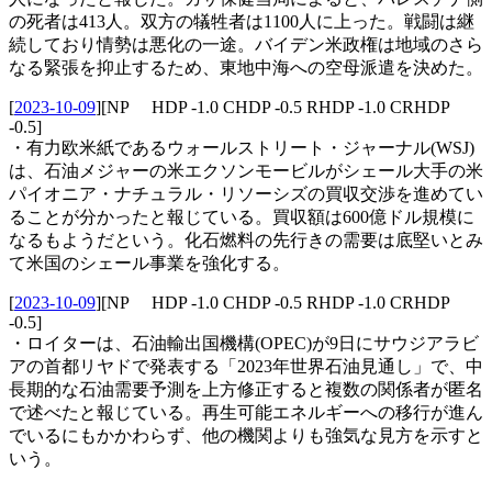
の死者は413人。双方の犠牲者は1100人に上った。戦闘は継
続しており情勢は悪化の一途。バイデン米政権は地域のさら
なる緊張を抑止するため、東地中海への空母派遣を決めた。
[
2023-10-09
]
[NP HDP -1.0 CHDP -0.5 RHDP -1.0 CRHDP
-0.5]
・有力欧米紙であるウォールストリート・ジャーナル(WSJ)
は、石油メジャーの米エクソンモービルがシェール大手の米
パイオニア・ナチュラル・リソーシズの買収交渉を進めてい
ることが分かったと報じている。買収額は600億ドル規模に
なるもようだという。化石燃料の先行きの需要は底堅いとみ
て米国のシェール事業を強化する。
[
2023-10-09
]
[NP HDP -1.0 CHDP -0.5 RHDP -1.0 CRHDP
-0.5]
・ロイターは、石油輸出国機構(OPEC)が9日にサウジアラビ
アの首都リヤドで発表する「2023年世界石油見通し」で、中
長期的な石油需要予測を上方修正すると複数の関係者が匿名
で述べたと報じている。再生可能エネルギーへの移行が進ん
でいるにもかかわらず、他の機関よりも強気な見方を示すと
いう。