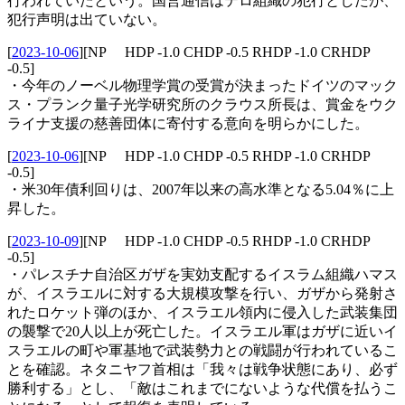
行われていたという。国営通信はテロ組織の犯行としたが、
犯行声明は出ていない。
[
2023-10-06
]
[NP HDP -1.0 CHDP -0.5 RHDP -1.0 CRHDP
-0.5]
・今年のノーベル物理学賞の受賞が決まったドイツのマック
ス・プランク量子光学研究所のクラウス所長は、賞金をウク
ライナ支援の慈善団体に寄付する意向を明らかにした。
[
2023-10-06
]
[NP HDP -1.0 CHDP -0.5 RHDP -1.0 CRHDP
-0.5]
・米30年債利回りは、2007年以来の高水準となる5.04％に上
昇した。
[
2023-10-09
]
[NP HDP -1.0 CHDP -0.5 RHDP -1.0 CRHDP
-0.5]
・パレスチナ自治区ガザを実効支配するイスラム組織ハマス
が、イスラエルに対する大規模攻撃を行い、ガザから発射さ
れたロケット弾のほか、イスラエル領内に侵入した武装集団
の襲撃で20人以上が死亡した。イスラエル軍はガザに近いイ
スラエルの町や軍基地で武装勢力との戦闘が行われているこ
とを確認。ネタニヤフ首相は「我々は戦争状態にあり、必ず
勝利する」とし、「敵はこれまでにないような代償を払うこ