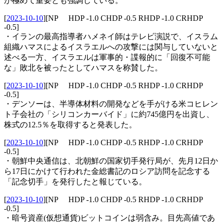
が極めて重要とも強調している。
[
2023-10-10
]
[NP HDP -1.0 CHDP -0.5 RHDP -1.0 CRHDP
-0.5]
・イランの最高指導者ハメネイ師はテレビ演説で、イスラム
組織ハマスによるイスラエルへの攻撃には関与していないと
述べる一方、イスラエルは軍事的・諜報的に「回復不可能
な」敗北を被ったとしてハマスを称賛した。
[
2023-10-10
]
[NP HDP -1.0 CHDP -0.5 RHDP -1.0 CRHDP
-0.5]
・デンソーは、半導体材料の開発などを手がける米コヒレン
ト子会社の「シリコンカーバイド」に約745億円を出資し、
株式の12.5％を取得すると発表した。
[
2023-10-10
]
[NP HDP -1.0 CHDP -0.5 RHDP -1.0 CRHDP
-0.5]
・朝鮮中央通信は、北朝鮮の国家切手発行局が、先月12日か
ら17日にかけて行われた金総書記のロシア訪問を記念する
「記念切手」を発行したと報じている。
[
2023-10-10
]
[NP HDP -1.0 CHDP -0.5 RHDP -1.0 CRHDP
-0.5]
・暗号資産(仮想通貨)ビットコインは弱含み。目先高値であ