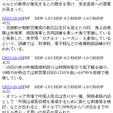
エルとの衝突が激化するとの懸念を受け、安全資産への需要
が高まった。
[
2023-10-10
]
[NP HDP -1.0 CHDP -0.5 RHDP -1.0 CRHDP
-0.5]
・北朝鮮が朝鮮労働党の創立記念日を迎えた10日、海上自衛
隊は米海軍、韓国海軍と共同訓練を東シナ海で実施している
と発表した。米空母「ロナルド・レーガン」も参加している
という。訓練では、対潜戦、電子戦などの各種戦術訓練が行
われている。
[
2023-10-10
]
[NP HDP -1.0 CHDP -0.5 RHDP -1.0 CRHDP
-0.5]
・10日の米10年物国債利回りは時間外取引で低下幅を縮小。
16時35分時点では前営業日比0.1210％低い4.6799％前後で推
移している。
[
2023-10-10
]
[NP HDP -1.0 CHDP -0.5 RHDP -1.0 CRHDP
-0.5]
・オフショア市場で中国人民元は売りが一服。関係者筋の話
として「中国は成長目標を達成するために新たな刺激策を検
討」などが伝わると、対ドルで7.2998元から7.28元台までや
やドル売り・元買いの反応が見られた。