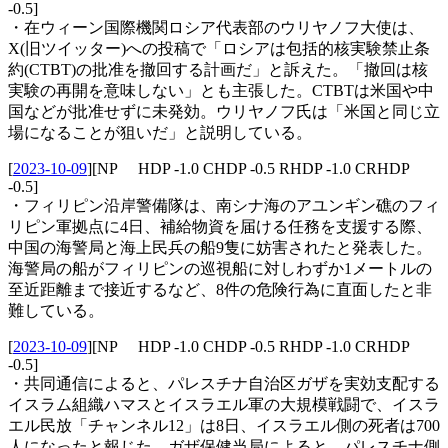
-0.5]
・在ウィーン国際機関ロシア代表部のウリヤノフ大使は、
X(旧ツイッター)への投稿で「ロシアは包括的核実験禁止条
約(CTBT)の批准を撤回する計画だ」と訴えた。「撤回は核
実験の再開を意味しない」とも主張した。CTBTは米国や中
国などが批准せずに未発効。ウリヤノフ氏は「米国と同じ立
場になることが狙いだ」と説明している。
[
2023-10-09
]
[NP HDP -1.0 CHDP -0.5 RHDP -1.0 CRHDP
-0.5]
・フィリピン沿岸警備隊は、南シナ海のアユンギン礁のフィ
リピン軍拠点に4日、補給物資を届ける任務を支援する際、
中国の海警局と海上民兵の船9隻に妨害されたと発表した。
海警局の船がフィリピンの巡視船に対しわずか1メートルの
至近距離まで接近するなど、8件の危険行為に直面したと非
難している。
[
2023-10-09
]
[NP HDP -1.0 CHDP -0.5 RHDP -1.0 CRHDP
-0.5]
・共同通信によると、パレスチナ自治区ガザを実効支配する
イスラム組織ハマスとイスラエル軍の大規模戦闘で、イスラ
エル民放「チャンネル12」は8日、イスラエル側の死者は700
人になったと報じた。ガザ保健当局によると、パレスチナ側