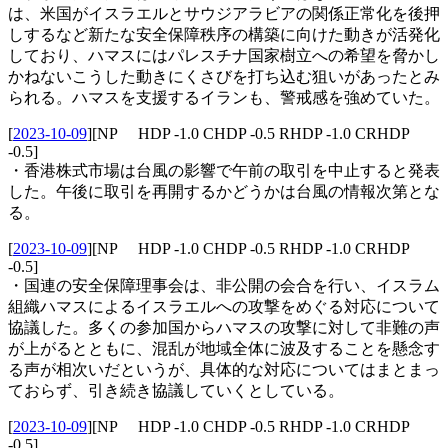
は、米国がイスラエルとサウジアラビアの関係正常化を後押
しするなど新たな安全保障秩序の構築に向けた動きが活発化
しており、ハマスにはパレスチナ国家樹立への希望を脅かし
かねないこうした動きにくさびを打ち込む狙いがあったとみ
られる。ハマスを支援するイランも、警戒感を強めていた。
[
2023-10-09
]
[NP HDP -1.0 CHDP -0.5 RHDP -1.0 CRHDP
-0.5]
・香港株式市場は台風の影響で午前の取引を中止すると発表
した。午後に取引を再開するかどうかは台風の情報次第とな
る。
[
2023-10-09
]
[NP HDP -1.0 CHDP -0.5 RHDP -1.0 CRHDP
-0.5]
・国連の安全保障理事会は、非公開の会合を行い、イスラム
組織ハマスによるイスラエルへの攻撃をめぐる対応について
協議した。多くの参加国からハマスの攻撃に対して非難の声
が上がるとともに、混乱が地域全体に波及することを懸念す
る声が相次いだというが、具体的な対応についてはまとまっ
ておらず、引き続き協議していくとしている。
[
2023-10-09
]
[NP HDP -1.0 CHDP -0.5 RHDP -1.0 CRHDP
-0.5]