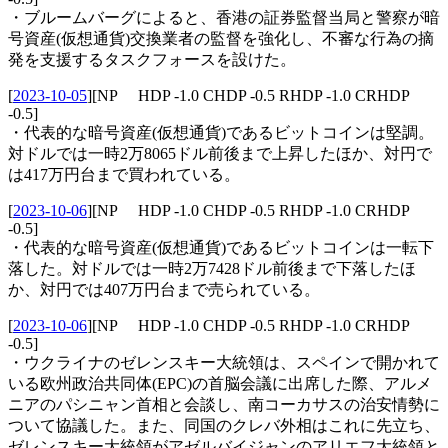
・ブルームバーグによると、香港の証券監督当局と警察が暗
号資産(仮想通貨)交換業者の監督を強化し、不審な行為の摘
発を支援するタスクフォースを設けた。
[
2023-10-05
]
[NP HDP -1.0 CHDP -0.5 RHDP -1.0 CRHDP
-0.5]
・代表的な暗号資産(仮想通貨)であるビットコインは堅調。
対ドルでは一時2万8065ドル前後まで上昇したほか、対円で
は417万円台まで買われている。
[
2023-10-06
]
[NP HDP -1.0 CHDP -0.5 RHDP -1.0 CRHDP
-0.5]
・代表的な暗号資産(仮想通貨)であるビットコインは一転下
落した。対ドルでは一時2万7428ドル前後まで下落したほ
か、対円では407万円台まで売られている。
[
2023-10-06
]
[NP HDP -1.0 CHDP -0.5 RHDP -1.0 CRHDP
-0.5]
・ウクライナのゼレンスキー大統領は、スペインで開かれて
いる欧州政治共同体(EPC)の首脳会議に出席した際、アルメ
ニアのパシニャン首相と会談し、南コーカサスの治安情勢に
ついて協議した。また、同国のクレバ外相はこれに先立ち、
ゼレンスキー大統領がアゼルバイジャンのアリエフ大統領と