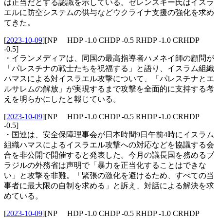
は正当だとする認識を示している。ゼレンスキー氏はイスラ
エルに防空システムの供与などウクライナ支援の強化を求め
てきた。
[
2023-10-09
]
[NP HDP -1.0 CHDP -0.5 RHDP -1.0 CRHDP
-0.5]
・イランメディアは、同国の最高指導者ハメネイ師の顧問が
「パレスチナの戦士たちを祝福する」と語り、イスラム組織
ハマスによる対イスラエル攻撃について、「パレスチナとエ
ルサレムの解放」が実現するまで攻撃を全面的に支持する考
えを明らかにしたと報じている。
[
2023-10-09
]
[NP HDP -1.0 CHDP -0.5 RHDP -1.0 CRHDP
-0.5]
・国連は、安全保障理事会が日本時間9日午前4時にイスラム
組織ハマスによるイスラエル攻撃への対応などを協議する会
合を非公開で開催すると発表した。今月の議長国を務めるブ
ラジルの外務省は声明で「暴力を正当化することはできな
い」と攻撃を非難。「緊張の激化を避けるため、すべての当
事者に最大限の自制を求める」と訴え、対話による解決を求
めている。
[
2023-10-09
]
[NP HDP -1.0 CHDP -0.5 RHDP -1.0 CRHDP