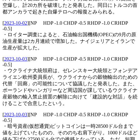
空爆し、計20カ所を破壊したと発表した。同日にトルコの首
都アンカラで起きた自爆テロへの報復とみられる。
[
2023-10-02
]
[NP HDP -1.0 CHDP -0.5 RHDP -1.0 CRHDP
-0.5]
・ロイター調査によると、石油輸出国機構(OPEC)の9月の原
油生産量は2カ月連続で増加した。ナイジェリアとイランで
生産が拡大した。
[
2023-10-03
]
[NP HDP -1.0 CHDP -0.5 RHDP -1.0 CRHDP
-0.5]
・ウクライナ大統領府は、ゼレンスキー大統領とフォンデア
ライエン欧州委員長が、ウクライナからの穀物輸出のための
代替「回廊」の可能性について協議したと発表した。また、
ポーランドやハンガリーなど周辺国が課しているウクライナ
産穀物の輸入禁止措置の解除に向けて「建設的な対話」を続
けることで合意したという。
[
2023-10-03
]
[NP HDP -1.0 CHDP -0.5 RHDP -1.0 CRHDP
-0.5]
・暗号資産(仮想通貨)ビットコインは一時28500ドル台まで
値を上げていたものの、そののち右肩下がり。1000ドルほど
値を下げた27500ドル台での推移となっている。ただ、短期