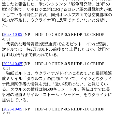
進したと報告した。米シンクタンク「戦争研究所」は3日の
戦況分析で、ザポロジエ州におけるロシア軍の継戦能力が低
下している可能性に言及、同州オレホフ方面では空挺部隊の
戦力が不足し、ウクライナ軍に反撃できていないと分析し
た。
[
2023-10-05
]
[NP HDP -1.0 CHDP -0.5 RHDP -1.0 CRHDP
-0.5]
・代表的な暗号資産(仮想通貨)であるビットコインは堅調。
対ドルでは一時2万7801ドル前後まで上昇したほか、対円で
は414万円台まで買われている。
[
2023-10-05
]
[NP HDP -1.0 CHDP -0.5 RHDP -1.0 CRHDP
-0.5]
・独紙ビルトは、ウクライナがドイツに求めていた長距離巡
航ミサイル「タウルス」の供与について、ドイツとウクライ
ナ政府関係者の情報を元に「近い将来はない」と報じてい
る。タウルスの射程は約500キロメートル。英仏はすでに長
射程の巡航ミサイル「ストーム・シャドー」をウクライナに
提供している。
[
2023-10-05
]
[NP HDP -1.0 CHDP -0.5 RHDP -1.0 CRHDP
-0.5]