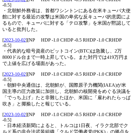
-0.5]
・北朝鮮外務省は、首都ワシントンにある在米キューバ大使
館に対する最近の攻撃は米国の卑劣な反キューバ的意図によ
るもので、キューバに対する「テロ攻撃」を米国が黙認して
いると批判した。
[
2023-10-02
]
[NP HDP -1.0 CHDP -0.5 RHDP -1.0 CRHDP
-0.5]
・代表的な暗号資産のビットコイン(BTC)は急騰し、2万
8000ドル台まで一時上昇している。また対円では419万円ま
で上値を広げる場面があった。
[
2023-10-02
]
[NP HDP -1.0 CHDP -0.5 RHDP -1.0 CRHDP
-0.5]
・朝鮮中央通信は、北朝鮮が、国際原子力機関(IAEA)が米
国主導の圧力政策に加担し、北朝鮮の核開発をめぐる決議を
「でっち上げ」たと非難したほか、米国に「雇われたらっぱ
吹き」と揶揄したと報じている。
[
2023-10-02
]
[NP HDP -1.0 CHDP -0.5 RHDP -1.0 CRHDP
-0.5]
・日本経済新聞によると、トルコは1日夜、イラク北部でク
ルド系の非合法武装組織「クルド労働者党(PKK)」の拠点を