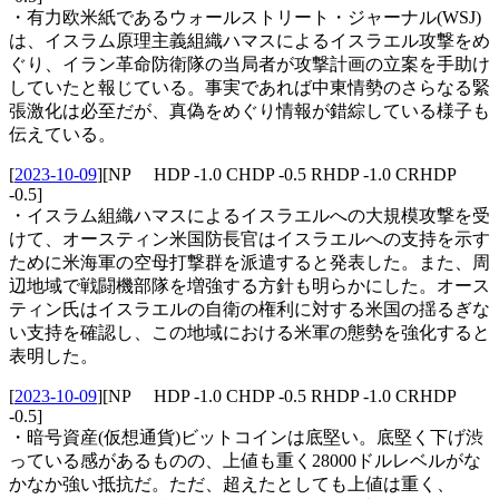
・有力欧米紙であるウォールストリート・ジャーナル(WSJ)
は、イスラム原理主義組織ハマスによるイスラエル攻撃をめ
ぐり、イラン革命防衛隊の当局者が攻撃計画の立案を手助け
していたと報じている。事実であれば中東情勢のさらなる緊
張激化は必至だが、真偽をめぐり情報が錯綜している様子も
伝えている。
[
2023-10-09
]
[NP HDP -1.0 CHDP -0.5 RHDP -1.0 CRHDP
-0.5]
・イスラム組織ハマスによるイスラエルへの大規模攻撃を受
けて、オースティン米国防長官はイスラエルへの支持を示す
ために米海軍の空母打撃群を派遣すると発表した。また、周
辺地域で戦闘機部隊を増強する方針も明らかにした。オース
ティン氏はイスラエルの自衛の権利に対する米国の揺るぎな
い支持を確認し、この地域における米軍の態勢を強化すると
表明した。
[
2023-10-09
]
[NP HDP -1.0 CHDP -0.5 RHDP -1.0 CRHDP
-0.5]
・暗号資産(仮想通貨)ビットコインは底堅い。底堅く下げ渋
っている感があるものの、上値も重く28000ドルレベルがな
かなか強い抵抗だ。ただ、超えたとしても上値は重く、