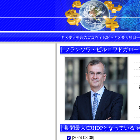
ＦＸ要人発言のゴゴヴィTOP
>
ＦＸ要人項目一
フランソワ・ビルロワドガロー
期間最大CRHDPとなっている
[
2024-03-08
]