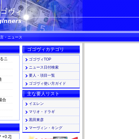
発言・ニュース
ゴゴヴィカテゴリ
るニ
ゴゴヴィTOP
ニュース日付検索
要人・項目一覧
発
ゴゴヴィ使い方ガイド
主な要人リスト
場合
イエレン
マリオ・ドラギ
黒田東彦
マーヴィン・キング
 +0.2]