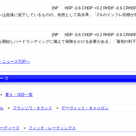
[NP HDP -0.6 CHDP +0.2 RHDP -0.6 CRHDP
レは急速に低下しているものの、依然として高水準」「2％のインフレ目標が
[NP HDP -0.6 CHDP +0.2 RHDP -0.6 CRHDP
を開始しハードランディングに備えて保険をかける必要がある」「最初の利
ニュースTOPへ
ース
要人・項目一覧
ル
フランソワ・オランド
デーヴィッド・キャメロン
ーディーズ
フィッチ・レーティングス