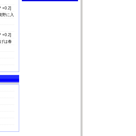
 +0.2]
視野に入
 +0.2]
下げは春