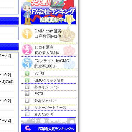
」
DMM.com証券
口座数国内1位
ヒロセ通商
初心者人気1位
 +0.2]
FXプライム byGMO
」
約定率100％
YJFX!
 +0.2]
GMOクリック証券
B)の政
外為オンライン
FXTS
 +0.2]
外為ジャパン
マネーパートナーズ
みんなのFX
 +0.2]