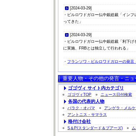
[
2024-03-29
]
・ビルロワドガロー仏中銀総裁「インフ
ってきた」
[
2024-03-29
]
・ビルロワドガロー仏中銀総裁「利下げ
に実施、FRBとは独立して行われる」
・
フランソワ・ビルロワドガローの発言・
重要人物・その他の発言・ニュ
ゴゴヴィ サイト内カテゴリ
ゴゴヴィTOP
ニュース日付検索
各国の代表的人物
バラク・オバマ
アンゲラ・メルケ
アントニス・サマラス
格付け会社
S＆P(スタンダード＆プアーズ)
ム