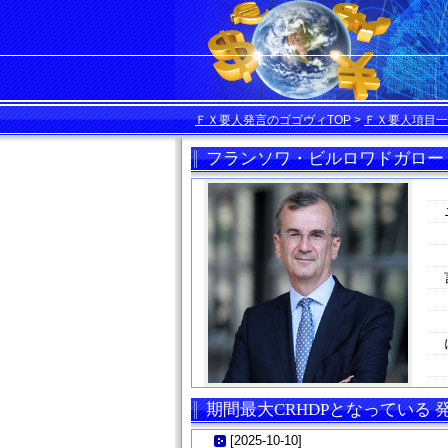
ＦＸ要人発言のゴゴヴィTOP
>
ＦＸ要人項目一
フランソワ・ビルロワドガロー
期間最大CRHDPとなっている
[
2025-10-10
]