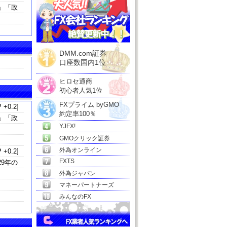
」「政
DMM.com証券
口座数国内1位
ヒロセ通商
初心者人気1位
FXプライム byGMO
 +0.2]
約定率100％
」「政
YJFX!
GMOクリック証券
外為オンライン
 +0.2]
FXTS
9年の
外為ジャパン
マネーパートナーズ
みんなのFX