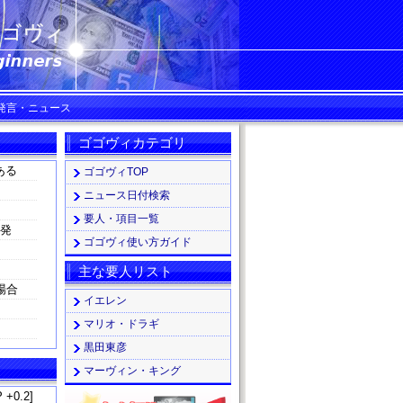
ー発言・ニュース
ゴゴヴィカテゴリ
ある
ゴゴヴィTOP
ニュース日付検索
要人・項目一覧
る発
ゴゴヴィ使い方ガイド
主な要人リスト
場合
イエレン
マリオ・ドラギ
黒田東彦
マーヴィン・キング
 +0.2]