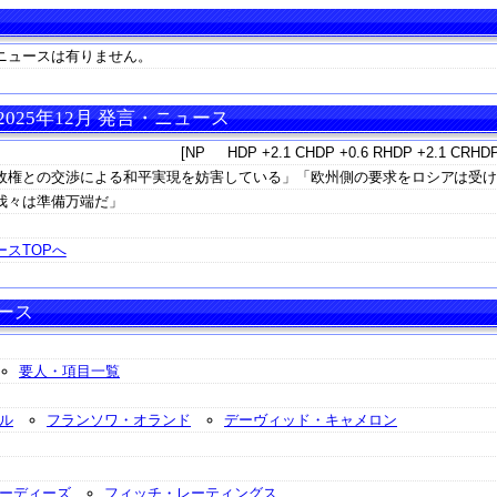
ニュースは有りません。
25年12月 発言・ニュース
[NP HDP +2.1 CHDP +0.6 RHDP +2.1 CRHDP
政権との交渉による和平実現を妨害している」「欧州側の要求をロシアは受
我々は準備万端だ」
スTOPへ
ース
要人・項目一覧
ル
フランソワ・オランド
デーヴィッド・キャメロン
ーディーズ
フィッチ・レーティングス