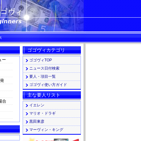
ス
ゴゴヴィカテゴリ
ュー
ゴゴヴィTOP
ニュース日付検索
要人・項目一覧
る発
ゴゴヴィ使い方ガイド
主な要人リスト
場合
イエレン
マリオ・ドラギ
黒田東彦
マーヴィン・キング