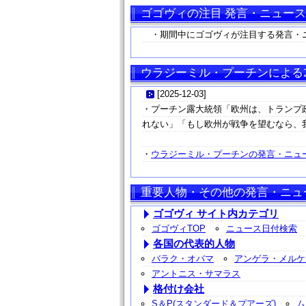
ゴゴヴィの注目 発言・ニュース
・期間中にゴゴヴィが注目する発言・
ウラジーミル・プーチンによる20
[
2025-12-03
]
・プーチン露大統領「欧州は、トランプ
れない」「もし欧州が戦争を望むなら、
・
ウラジーミル・プーチンの発言・ニュー
重要人物・その他の発言・ニュ
ゴゴヴィ サイト内カテゴリ
ゴゴヴィTOP
ニュース日付検索
各国の代表的人物
バラク・オバマ
アンゲラ・メルケ
アントニス・サマラス
格付け会社
S＆P(スタンダード＆プアーズ)
ム