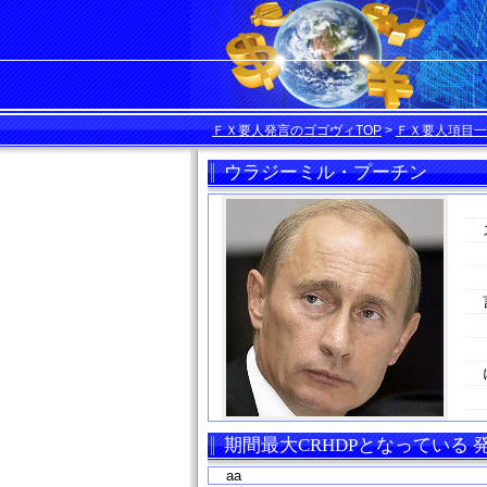
ＦＸ要人発言のゴゴヴィTOP
>
ＦＸ要人項目一
ウラジーミル・プーチン
期間最大CRHDPとなっている
aa