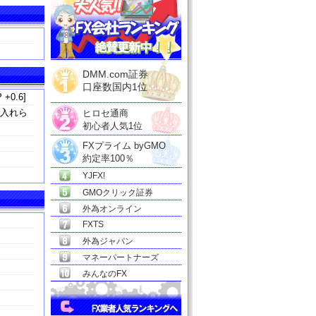
DMM.com証券
口座数国内1位
 +0.6]
け入れら
ヒロセ通商
初心者人気1位
FXプライム byGMO
約定率100％
YJFX!
GMOクリック証券
外為オンライン
FXTS
外為ジャパン
マネーパートナーズ
みんなのFX