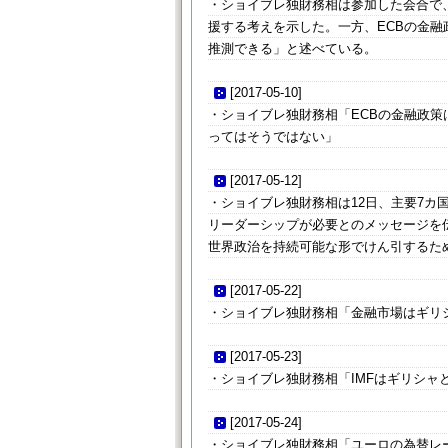
・ショイブレ独財務相は参加した会合で
援する考えを示した。一方、ECBの金融
推測できる」と述べている。
[
2017-05-10
]
・ショイブレ独財務相「ECBの金融政
ってはそうではない」
[
2017-05-12
]
・ショイブレ独財務相は12日、主要7カ
リーダーシップが必要とのメッセージを
世界政治を持続可能な形でけん引するた
[
2017-05-22
]
・ショイブレ独財務相「金融市場はギリ
[
2017-05-23
]
・ショイブレ独財務相「IMFはギリシャ
[
2017-05-24
]
・ショイブレ独財務相「ユーロの為替レ