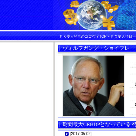
ＦＸ要人発言のゴゴヴィTOP
>
ＦＸ要人項目一
ヴォルフガング・ショイブレ
期間最大CRHDPとなっている
[
2017-05-02
]