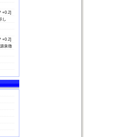
 +0.2]
示し
 +0.2]
の源泉徴