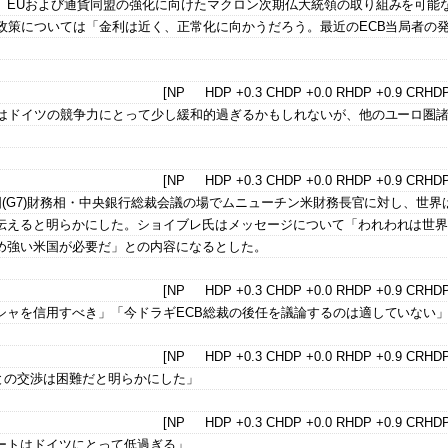
、EUおよび通貨同盟の強化に向けたマクロン次期仏大統領の取り組みを可能
政策については「金利は近く、正常化に向かうだろう。最近のECB当局者の
[NP HDP +0.3 CHDP +0.0 RHDP +0.9 CRHDP
策はドイツの競争力にとって少し緩和的過ぎるかもしれないが、他のユーロ圏
[NP HDP +0.3 CHDP +0.0 RHDP +0.9 CRHDP
国(G7)財務相・中央銀行総裁会議の場でムニューチン米財務長官に対し、世界
伝えると明らかにした。ショイブレ氏はメッセージについて「われわれは世
め強い米国が必要だ」との内容になるとした。
[NP HDP +0.3 CHDP +0.0 RHDP +0.9 CRHDP
シャを信用すべき」「今ドラギECB総裁の後任を議論するのは適していない
[NP HDP +0.3 CHDP +0.0 RHDP +0.9 CRHDP
との交渉は困難だと明らかにした」
[NP HDP +0.3 CHDP +0.0 RHDP +0.9 CRHDP
ートはドイツにとって低過ぎる」