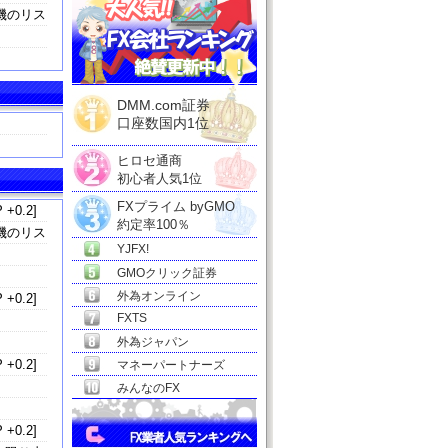
機のリス
DMM.com証券
口座数国内1位
ヒロセ通商
初心者人気1位
FXプライム byGMO
 +0.2]
約定率100％
機のリス
YJFX!
GMOクリック証券
外為オンライン
 +0.2]
FXTS
外為ジャパン
 +0.2]
マネーパートナーズ
みんなのFX
 +0.2]