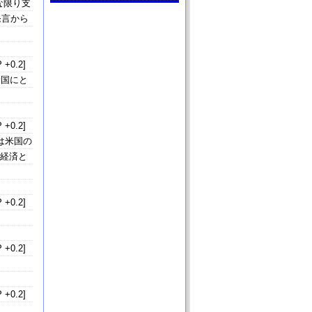
な限り支
発言から
 +0.2]
諸国にと
 +0.2]
は米国の
界経済と
 +0.2]
」
 +0.2]
 +0.2]