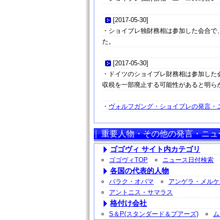
[
2017-05-30
]
・ショイブレ独財務相は参加した会合で
た。
[
2017-05-30
]
・ドイツのショイブレ財務相は参加した
収税を一部廃止する可能性があると明ら
・
ヴォルフガング・ショイブレの発言・ニ
重要人物・その他の発言・ニュ
ゴゴヴィ サイト内カテゴリ
ゴゴヴィTOP
ニュース日付検索
各国の代表的人物
バラク・オバマ
アンゲラ・メルケ
アントニス・サマラス
格付け会社
S＆P(スタンダード＆プアーズ)
ム