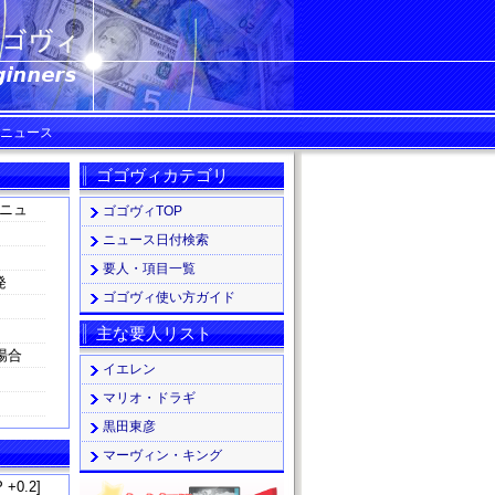
・ニュース
ゴゴヴィカテゴリ
ニュ
ゴゴヴィTOP
ニュース日付検索
要人・項目一覧
発
ゴゴヴィ使い方ガイド
主な要人リスト
場合
イエレン
マリオ・ドラギ
黒田東彦
マーヴィン・キング
 +0.2]