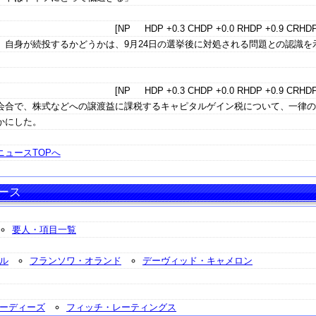
[NP HDP +0.3 CHDP +0.0 RHDP +0.9 CRHDP
、自身が続投するかどうかは、9月24日の選挙後に対処される問題との認識を
[NP HDP +0.3 CHDP +0.0 RHDP +0.9 CRHDP
会合で、株式などへの譲渡益に課税するキャピタルゲイン税について、一律
かにした。
ュースTOPへ
ース
要人・項目一覧
ル
フランソワ・オランド
デーヴィッド・キャメロン
ーディーズ
フィッチ・レーティングス