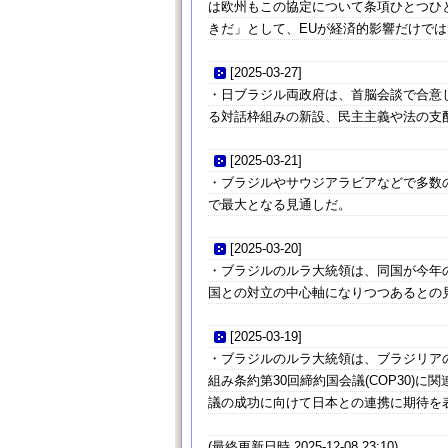
は欧州もこの協定について条項ひとつひ
きだ」として、EUが経済的影響だけで
[
2025-03-27
]
・日ブラジル両政府は、首脳会談で合意
る対話枠組みの新設、民主主義や法の支
[
2025-03-21
]
・ブラジルやサウジアラビアなどで多数
で最大となる見通しだ。
[
2025-03-20
]
・ブラジルのルラ大統領は、同国が今年の
国との対立の中心軸になりつつあるとの
[
2025-03-19
]
・ブラジルのルラ大統領は、ブラジリア
組み条約第30回締約国会議(COP30)
議の成功に向けて日本との連携に期待を
(最終更新日時 2025-12-08 23:10)