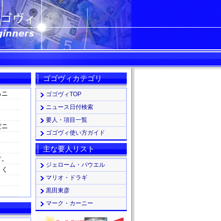
ゴゴヴィカテゴリ
るニ
ゴゴヴィTOP
ニュース日付検索
要人・項目一覧
だニ
ゴゴヴィ使い方ガイド
主な要人リスト
す。
ジェローム・パウエル
きく
マリオ・ドラギ
黒田東彦
マーク・カーニー