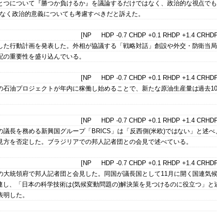
とつについて『勝つか負けるか』を議論するだけではなく、政治的な視点で
はなく政治的意義についても考慮すべきだと訴えた。
[NP HDP -0.7 CHDP +0.1 RHDP +1.4 CRHDP
した行動計画を発表した。外相が協議する「戦略対話」創設や外交・防衛当
配の重要性を盛り込んでいる。
[NP HDP -0.7 CHDP +0.1 RHDP +1.4 CRHDP
の石油プロジェクトが年内に稼働し始めることで、新たな原油生産量は過去1
[NP HDP -0.7 CHDP +0.1 RHDP +1.4 CRHDP
議長を務める新興国グループ「BRICS」は「反西側(米欧)ではない」と述べ
見方を否定した。ブラジリアでの邦人記者団との会見で述べている。
[NP HDP -0.7 CHDP +0.1 RHDP +1.4 CRHDP
の大統領府で邦人記者団と会見した。同国が議長国として11月に開く国連気
に関連し、「日本の科学技術は(気候変動問題の)解決策を見つけるのに役立つ」と
表明した。