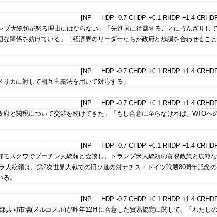
[NP HDP -0.7 CHDP +0.1 RHDP +1.4 CRHDP
ランプ大統領が怒る理由にはならない」「先進国に従属することにうんざりし
固な関係を妨げている」「経済界のリーダーたちが政府と歩調を合わせるこ
[NP HDP -0.7 CHDP +0.1 RHDP +1.4 CRHDP
メリカに対して相互主義法を用いて対応する」
[NP HDP -0.7 CHDP +0.1 RHDP +1.4 CRHDP
政府と関税について交渉を続けてきた」「もし合意に至らなければ、WTOへ
[NP HDP -0.7 CHDP +0.1 RHDP +1.4 CRHDP
都モスクワでプーチン大統領と会談し、トランプ米大統領の貿易政策と広範
ラ大統領は、第2次世界大戦での旧ソ連の対ナチス・ドイツ戦勝80周年記念
いる。
[NP HDP -0.7 CHDP +0.1 RHDP +1.4 CRHDP
部共同市場(メルコスル)が昨年12月に合意した貿易協定に関して、「わたし