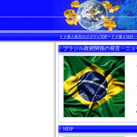
ＦＸ要人発言のゴゴヴィTOP
>
ＦＸ要人項目一
ブラジル政府関係の発言・ニュ
HDP