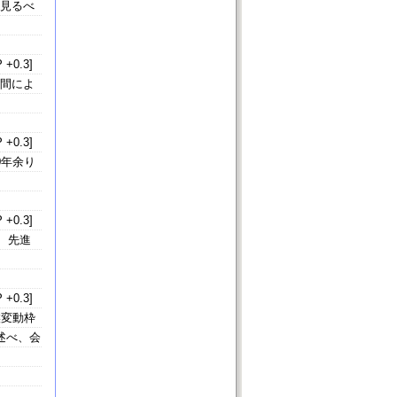
も見るべ
 +0.3]
局間によ
 +0.3]
0年余り
 +0.3]
、先進
 +0.3]
候変動枠
述べ、会