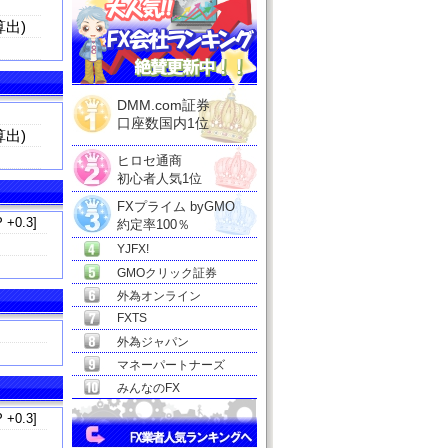
出)
DMM.com証券
口座数国内1位
算出)
ヒロセ通商
初心者人気1位
FXプライム byGMO
 +0.3]
約定率100％
YJFX!
GMOクリック証券
外為オンライン
FXTS
外為ジャパン
マネーパートナーズ
みんなのFX
 +0.3]