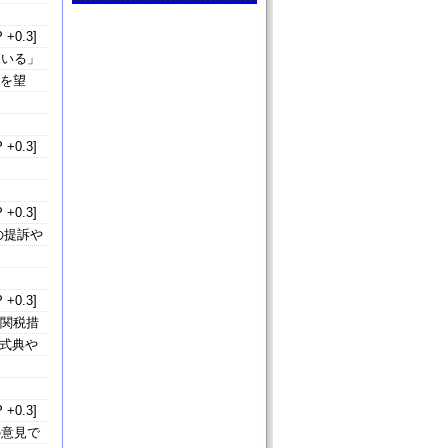
 +0.3]
ている」
とを望
 +0.3]
 +0.3]
の提訴や
 +0.3]
な関税措
の式典や
 +0.3]
の意見で