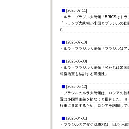
[
2025-07-11
]
・ルラ・ブラジル大統領「BRICSはト
「トランプ大統領が米国とブラジルの強
む」
[
2025-07-10
]
・ルラ・ブラジル大統領「ブラジルはア
[
2025-06-03
]
・ルラ・ブラジル大統領「私たちは米国
報復措置も検討する可能性」
[
2025-05-12
]
・ブラジルのルラ大統領は、ロシアの首
置は多国間主義を損なうと批判した。 ル
行事に参加するため、ロシアを訪問して
[
2025-04-01
]
・ブラジルのアダジ財務相は、EUと米南