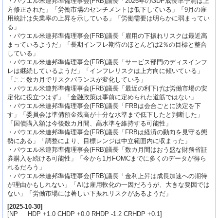
・パウエル米連邦準備理事会(FRB)議長「2026年のGDP成長率予測は上
方修正された」「労働市場のセンチメントは低下している」「9月の雇
用統計は失業率の上昇を示している」「労働需要は明らかに弱まってい
る」
・パウエル米連邦準備理事会(FRB)議長「雇用の下振れリスクは最近高
まっているようだ」「長期インフレ期待のほとんどは2％の目標と整合
している」
・パウエル米連邦準備理事会(FRB)議長「サービス部門のディスインフ
レは継続しているようだ」「インフレリスクは上方向に傾いている」
「ここ数カ月でリスクバランスが変化している」
・パウエル米連邦準備理事会(FRB)議長「最近の利下げは労働市場の安
定化に役立つはず」「金融政策は事前に定められた道筋ではない」
・パウエル米連邦準備理事会(FRB)議長「FRBは会合ごとに決定を下
す」「委員会は準備預金残高が十分な水準まで低下したと判断した」
「国債購入額は今後数カ月間、高水準を維持する可能性」
・パウエル米連邦準備理事会(FRB)議長「FRBは経済の動向を見守る態
勢にある」「調整により、目標レンジは中立範囲内に収まった」
・パウエル米連邦準備理事会(FRB)議長「数カ月間はおう盛な財務省証
券購入を続ける可能性」「今から1月FOMCまでに多くのデータが得ら
れるだろう」
・パウエル米連邦準備理事会(FRB)議長「金利上昇は成長加速への期待
が理由かもしれない」「AIは雇用軟化の一因だろうが、大きな要因では
ない」「労働市場には著しい下振れリスクがあるようだ」
[
2025-10-30
]
[NP HDP +1.0 CHDP +0.0 RHDP -1.2 CRHDP +0.1]