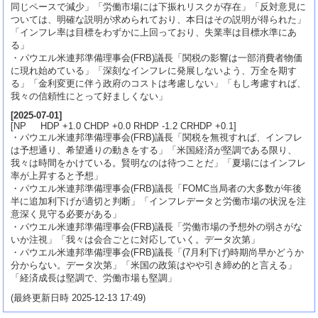
同じペースで減少」「労働市場には下振れリスクが存在」「反対意見に
ついては、明確な説明が求められており、本日はその説明が得られた」
「インフレ率は目標をわずかに上回っており、失業率は目標水準にあ
る」
・パウエル米連邦準備理事会(FRB)議長「関税の影響は一部消費者物価
に現れ始めている」「深刻なインフレに発展しないよう、万全を期す
る」「金利変更に伴う政府のコストは考慮しない」「もし考慮すれば、
我々の信頼性にとって好ましくない」
[
2025-07-01
]
[NP HDP +1.0 CHDP +0.0 RHDP -1.2 CRHDP +0.1]
・パウエル米連邦準備理事会(FRB)議長「関税を無視すれば、インフレ
は予想通り、希望通りの動きをする」「米国経済が堅調である限り、
我々は時間をかけている。賢明なのは待つことだ」「夏場にはインフレ
率が上昇すると予想」
・パウエル米連邦準備理事会(FRB)議長「FOMC当局者の大多数が年後
半に追加利下げが適切と判断」「インフレデータと労働市場の状況を注
意深く見守る必要がある」
・パウエル米連邦準備理事会(FRB)議長「労働市場の予想外の弱さがな
いか注視」「我々は会合ごとに対応していく。データ次第」
・パウエル米連邦準備理事会(FRB)議長「(7月利下げ)時期尚早かどうか
分からない。データ次第」「米国の政策はやや引き締め的と言える」
「経済成長は堅調で、労働市場も堅調」
(最終更新日時 2025-12-13 17:49)