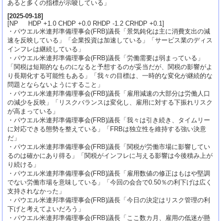
あると多くの指標が示唆している」
[
2025-09-18
]
[NP HDP +1.0 CHDP +0.0 RHDP -1.2 CRHDP +0.1]
・パウエル米連邦準備理事会(FRB)議長「景気鈍化は主に消費支出の減
速を反映している」「企業投資は加速している」「サービス業のディス
インフレは継続している」
・パウエル米連邦準備理事会(FRB)議長「労働需要は弱まっている」
「関税は短期的なものになると予想するのが妥当だが、関税の影響がよ
り長期化する可能性もある」「我々の目標は、一時的な変化が継続的な
問題とならないようにすること」
・パウエル米連邦準備理事会(FRB)議長「雇用減速の大部分は労働人口
の減少を反映」「リスクバランスは変化し、雇用に対する下振れリスク
が高まっている」
・パウエル米連邦準備理事会(FRB)議長「我々は引き続き、タイムリー
に対応できる態勢を整えている」「FRBは独立性を維持する強い決意
だ」
・パウエル米連邦準備理事会(FRB)議長「関税が労働市場に影響してい
るのは確かにあり得る」「関税がインフレに与える影響は今後積み上が
り続ける」
・パウエル米連邦準備理事会(FRB)議長「雇用数値の修正はもはや堅調
でない労働市場を意味している」「今回の会合で0.50％の利下げは広く
支持されなかった」
・パウエル米連邦準備理事会(FRB)議長「今日の決定はリスク管理の利
下げと考えてよいだろう」
・パウエル米連邦準備理事会(FRB)議長「ここ数カ月、雇用の低迷が懸