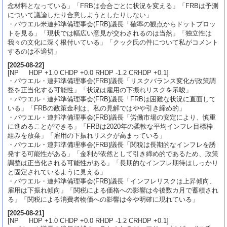
念材料となっている」「FRBは会合ごとに状況を変える」「FRBは予測
について議論したり合意しようとしたりしない」
・パウエル米連邦準備理事会(FRB)議長「確率の観点からドットプロッ
トを見る」「現状では幅広い意見が交わされるのは当然」「独立性は
我々の文化に深く根付いている」「クック氏の件について私がコメント
するのは不適切」
[
2025-08-22
]
[NP HDP +1.0 CHDP +0.0 RHDP -1.2 CRHDP +0.1]
・パウエル・連邦準備理事会(FRB)議長「リスクバランス変化が政策調
整を正当化する可能性」「状況は雇用の下振れリスクを示唆」
・パウエル・連邦準備理事会(FRB)議長「FRBは困難な状況に直面して
いる」「FRBの政策金利は、私の見解ではやや引き締め的」
・パウエル・連邦準備理事会(FRB)議長「労働市場の安定により、慎重
に進めることができる」「FRBは2020年の柔軟な平均インフレ目標枠
組みを放棄」「雇用の下振れリスクが高まっている」
・パウエル・連邦準備理事会(FRB)議長「関税は長期的なインフレを誘
発する可能性がある」「金利が依然として引き締め的であるため、政策
調整は正当化される可能性がある」「長期的なインフレ期待はしっかり
と固定されているように見える」
・パウエル・連邦準備理事会(FRB)議長「インフレリスクは上昇傾向、
雇用は下振れ傾向」「関税による価格への影響は今後数カ月で蓄積され
る」「関税による消費者物価への影響は今や明確に現れている」
[
2025-08-21
]
[NP HDP +1.0 CHDP +0.0 RHDP -1.2 CRHDP +0.1]