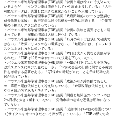
・パウエル米連邦準備理事会(FRB)議長「労働市場は徐々に冷え込んで
いるようだ」「インフレ率は依然としてやや高止まりしている」「入手
可能なデータは、見通しに大きな変化がないことを示唆している」
・パウエル米連邦準備理事会(FRB)議長「政府閉鎖前のデータは堅調な
成長軌道を示唆」「政府閉鎖は経済活動を一時的に圧迫する」「労働市
場の下振れリスクは高まっている」
・パウエル米連邦準備理事会(FRB)議長「労働の供給と需要はともに弱
まっている」「雇用の増加は大幅に鈍化している」
・パウエル米連邦準備理事会(FRB)議長「12月の利下げは決して確実で
はない」「政策にリスクのない道筋はない」「短期的には、インフレリ
スクは上振れ方向に傾いている」
・パウエル米連邦準備理事会(FRB)議長「本日は大きく異なる見解が示
された」「FRBは12月の会合について決定を下していない」
・パウエル米連邦準備理事会(FRB)議長「FRBの利下げはより中立的な
政策スタンスに向けた更なる一歩」「12月の会合の行動に関する不確実
性を考慮する必要がある」「QT停止の時期が来たことを示す明確な兆
候が現れている」
・パウエル米連邦準備理事会(FRB)議長「政策が引き締め的であるた
め、雇用市場は依然として冷え込んでいる」「金融政策は依然としてや
や引き締め的であると考えている」
・パウエル米連邦準備理事会(FRB)議長「関税と無関係のインフレ率は
2％目標と大きく離れていない」「労働市場の急速な悪化は明確になっ
ていない」
・パウエル米連邦準備理事会(FRB)議長「(追加利下げや他の措置につい
て)サイクルを待つべきだという声が高まっている」「FRB内部でも次