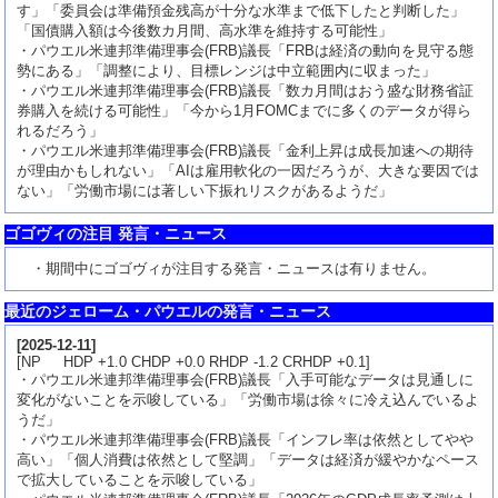
す」「委員会は準備預金残高が十分な水準まで低下したと判断した」
「国債購入額は今後数カ月間、高水準を維持する可能性」
・パウエル米連邦準備理事会(FRB)議長「FRBは経済の動向を見守る態
勢にある」「調整により、目標レンジは中立範囲内に収まった」
・パウエル米連邦準備理事会(FRB)議長「数カ月間はおう盛な財務省証
券購入を続ける可能性」「今から1月FOMCまでに多くのデータが得ら
れるだろう」
・パウエル米連邦準備理事会(FRB)議長「金利上昇は成長加速への期待
が理由かもしれない」「AIは雇用軟化の一因だろうが、大きな要因では
ない」「労働市場には著しい下振れリスクがあるようだ」
ゴゴヴィの注目 発言・ニュース
・期間中にゴゴヴィが注目する発言・ニュースは有りません。
最近のジェローム・パウエルの発言・ニュース
[
2025-12-11
]
[NP HDP +1.0 CHDP +0.0 RHDP -1.2 CRHDP +0.1]
・パウエル米連邦準備理事会(FRB)議長「入手可能なデータは見通しに
変化がないことを示唆している」「労働市場は徐々に冷え込んでいるよ
うだ」
・パウエル米連邦準備理事会(FRB)議長「インフレ率は依然としてやや
高い」「個人消費は依然として堅調」「データは経済が緩やかなペース
で拡大していることを示唆している」