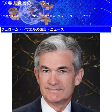
ＦＸ要人発言のゴゴヴィTOP
>
ＦＸ要人項目一覧
>
ジェローム・パウエル
ジェローム・パウエルの発言・ニュース