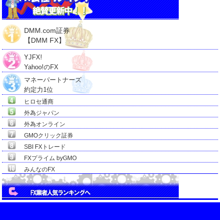
DMM.com証券
【DMM FX】
YJFX!
Yahoo!のFX
マネーパートナーズ
約定力1位
ヒロセ通商
外為ジャパン
外為オンライン
GMOクリック証券
SBI FXトレード
FXプライム byGMO
みんなのFX