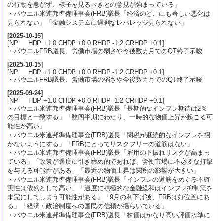
の行動を急がず、様子を見るべきとの意見が強まっている」
・パウエル米連邦準備理事会(FRB)議長「経済のどこにも著しい悪化は
見られない」「金融システムに過剰なレバレッジ見られない」
[
2025-10-15
]
[NP HDP +1.0 CHDP +0.0 RHDP -1.2 CRHDP +0.1]
・パウエルFRB議長、労働市場の弱さや今後数カ月でのQT終了示唆
[
2025-10-15
]
[NP HDP +1.0 CHDP +0.0 RHDP -1.2 CRHDP +0.1]
・パウエルFRB議長、労働市場の弱さや今後数カ月でのQT終了示唆
[
2025-09-24
]
[NP HDP +1.0 CHDP +0.0 RHDP -1.2 CRHDP +0.1]
・パウエル米連邦準備理事会(FRB)議長「長期的なインフレ期待は2％
の目標と一致する」「数四半期にわたり、一時的な物価上昇が起こる可
能性が高い」
・パウエル米連邦準備理事会(FRB)議長「関税が継続的なインフレを招
かないようにする」「FRBにとってリスクフリーの道筋はない」
・パウエル米連邦準備理事会(FRB)議長「雇用の下振れリスクが高まっ
ている」「政策が過度に引き締め的であれば、労働市場に不必要な打撃
を与える可能性がある」「最近の物価上昇は関税の影響が大きい」
・パウエル米連邦準備理事会(FRB)議長「インフレの道筋をめぐる不確
実性は依然として高い」「過度に積極的な金融緩和はインフレ抑制策を
未完にしてしまう可能性がある」「9月の利下げ後、FRBは好位置にあ
る」「経済・政治制度への国民の信頼が揺らいでいる」
・パウエル米連邦準備理事会(FRB)議長「株価はかなり高い評価水準に