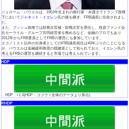
ジェローム・パウエルは、1953年生まれの銀行家・弁護士でトランプ政権
下において
ジャネット・イエレン
氏の後を継ぎ、FRB議長に任命されまし
た。
また、ブッシュ政権では財務次官補・財務次官を歴任し、投資ファンド会
社カーライル・グループ共同経営者を務めるなど、金融のプロでもあり
2012年からFRB委員としてFRBの運営にも参加しています。
エコノミスト以外の出身者としてのFRB議長就任は40年ぶりのことになる
が、パウエルは金融緩和推奨の穏健派として知られており、イエレン氏の
考えるFRBの運営を継続すると市場では考えられています。
HDP
HDP
+1.0
(HDP：ゴゴヴィ全体のデータより算出)
RHDP