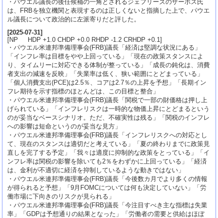
・パウエル議長の後任候補の一角とされるジェフリーズのザーボス氏
は、FRBを独立機関と表現するのは正しくないと指摘した上で、パウエ
ル議長について政治的に左派寄りだと評した。
[
2025-07-31
]
[NP HDP +1.0 CHDP +0.0 RHDP -1.2 CRHDP +0.1]
・パウエル米連邦準備理事会(FRB)議長「経済は堅調な状況にある」
「インフレ率は目標をやや上回っている」「現在の政策スタンスによ
り、タイムリーに対応できる体制が整っている」「成長の鈍化は、消費
者支出の減速を反映」「失業率は低く、狭い範囲にとどまっている」
「個人消費支出(PCE)は2.5％、コアは2.7％の上昇を予想」「長期イン
フレ期待を示す指標のほとんどは、この目標と整合」
・パウエル米連邦準備理事会(FRB)議長「関税で一部の財価格は押し上
げられている」「インフレリスクは一時的な物価上昇にとどまるという
のが妥当なベースシナリオ。ただ、不確実性は残る」「関税のインフレ
への影響は短命というのが妥当な見方」
・パウエル米連邦準備理事会(FRB)議長「インフレリスクへの対応とし
て、現在のスタンスは適切だと考えている」「夏の終わりまでに政策見
直しを完了する予定」「我々は適度に抑制的な政策をとっている」「イ
ンフレ率は関税の影響を除いても2％をわずかに上回っている」「経済
は、金利が不適切に経済を抑制しているような動きではない」
・パウエル米連邦準備理事会(FRB)議長「今後数カ月でより多くの情報
が得られると予想」「9月FOMCについては何も決定していない」「労
働市場に下向きのリスクが見られる」
・パウエル米連邦準備理事会(FRB)議長「今注目すべき主な指標は失業
率」「GDPは予想通りの結果となった」「労働者の需要と供給はほぼ