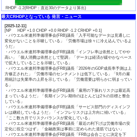
RHDP
-1.2
(RHDP：直近30のデータより算出)
最大CRHDPとなっている 発言・ニュース
[
2025-12-11
]
[NP HDP +1.0 CHDP +0.0 RHDP -1.2 CRHDP +0.1]
・パウエル米連邦準備理事会(FRB)議長「入手可能なデータは見通しに
変化がないことを示唆している」「労働市場は徐々に冷え込んでいるよ
うだ」
・パウエル米連邦準備理事会(FRB)議長「インフレ率は依然としてやや
高い」「個人消費は依然として堅調」「データは経済が緩やかなペース
で拡大していることを示唆している」
・パウエル米連邦準備理事会(FRB)議長「2026年のGDP成長率予測は上
方修正された」「労働市場のセンチメントは低下している」「9月の雇
用統計は失業率の上昇を示している」「労働需要は明らかに弱まってい
る」
・パウエル米連邦準備理事会(FRB)議長「雇用の下振れリスクは最近高
まっているようだ」「長期インフレ期待のほとんどは2％の目標と整合
している」
・パウエル米連邦準備理事会(FRB)議長「サービス部門のディスインフ
レは継続しているようだ」「インフレリスクは上方向に傾いている」
「ここ数カ月でリスクバランスが変化している」
・パウエル米連邦準備理事会(FRB)議長「最近の利下げは労働市場の安
定化に役立つはず」「金融政策は事前に定められた道筋ではない」
・パウエル米連邦準備理事会(FRB)議長「FRBは会合ごとに決定を下