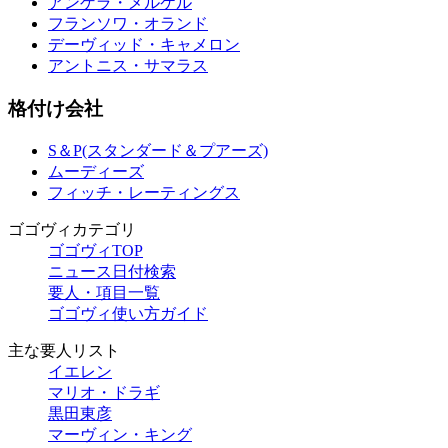
アンゲラ・メルケル
フランソワ・オランド
デーヴィッド・キャメロン
アントニス・サマラス
格付け会社
S＆P(スタンダード＆プアーズ)
ムーディーズ
フィッチ・レーティングス
ゴゴヴィカテゴリ
ゴゴヴィTOP
ニュース日付検索
要人・項目一覧
ゴゴヴィ使い方ガイド
主な要人リスト
イエレン
マリオ・ドラギ
黒田東彦
マーヴィン・キング