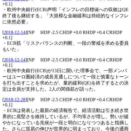
+0.1]
・欧州中央銀行(ECB)声明「インフレの目標値への収斂はQE
終了後も継続する」「大規模な金融緩和は持続的なインフレ
に依然必要」
[
2018-12-14
]
[NP HDP -2.5 CHDP +0.0 RHDP +0.4 CRHDP
+0.1]
・ECB筋「リスクバランスの判断、一段の警戒を求める委員
もいた」
[
2018-12-14
]
[NP HDP -2.5 CHDP +0.0 RHDP +0.4 CRHDP
+0.1]
・欧州中央銀行(ECB)が13日に開いた理事会で、一部メンバ
ーはユーロ圏経済の成長見通しについて一段と慎重なトーン
を打ち出すことを求めたが、量的緩和(QE)を終了するとの決
定は全員が支持した。2人の関係筋が語った。
[
2018-12-28
]
[NP HDP -2.5 CHDP +0.0 RHDP +0.4 CRHDP
+0.1]
・ECBは発表した最新の経済報告で、経済活動は引き続き世
界的に底堅さを維持しているが、不均等さが増し、勢いが緩
やかになっている兆候が一段と明白になりつつあると指摘し
た。さらに貿易の伸びが世界的に弱まっており、今後の通商