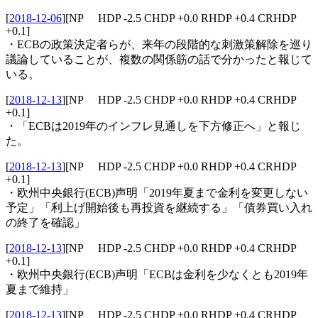
[
2018-12-06
]
[NP HDP -2.5 CHDP +0.0 RHDP +0.4 CRHDP
+0.1]
・ECBの政策決定者らが、来年の段階的な刺激策解除を巡り
議論していることが、複数の関係筋の話で分かったと報じて
いる。
[
2018-12-13
]
[NP HDP -2.5 CHDP +0.0 RHDP +0.4 CRHDP
+0.1]
・「ECBは2019年のインフレ見通しを下方修正へ」と報じ
た。
[
2018-12-13
]
[NP HDP -2.5 CHDP +0.0 RHDP +0.4 CRHDP
+0.1]
・欧州中央銀行(ECB)声明「2019年夏まで金利を変更しない
予定」「利上げ開始後も再投資を継続する」「債券買い入れ
の終了を確認」
[
2018-12-13
]
[NP HDP -2.5 CHDP +0.0 RHDP +0.4 CRHDP
+0.1]
・欧州中央銀行(ECB)声明「ECBは金利を少なくとも2019年
夏まで維持」
[
2018-12-13
]
[NP HDP -2.5 CHDP +0.0 RHDP +0.4 CRHDP