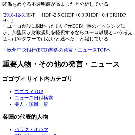
関係をめぐる不透明感が高まったと分析している。
[
2018-12-31
]
[NP HDP -2.5 CHDP +0.0 RHDP +0.4 CRHDP
+0.1]
・ユーロ創設に関わった1人で元ECB理事のイッシング氏
が、加盟国が財政規則を軽視するならユーロ離脱という考え
はもはやタブーではないと述べた、と報じている。
・
欧州中央銀行(ECB)関係の発言・ニュースTOPへ
重要人物・その他の発言・ニュース
ゴゴヴィ サイト内カテゴリ
ゴゴヴィTOP
ニュース日付検索
要人・項目一覧
各国の代表的人物
バラク・オバマ