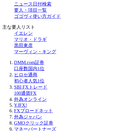
ニュース日付検索
要人・項目一覧
ゴゴヴィ使い方ガイド
主な要人リスト
イエレン
マリオ・ドラギ
黒田東彦
マーヴィン・キング
DMM.com証券
口座数国内1位
ヒロセ通商
初心者人気1位
SBI FXトレード
100通貨FX
外為オンライン
YJFX!
FXブロードネット
外為ジャパン
GMOクリック証券
マネーパートナーズ