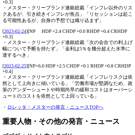
+0.3]
・メスター・クリーブランド連銀総裁「インフレ以外のリス
クあるが、引き続きインフレが焦点」「リセッションは起こ
る可能性あるが、自身の予想では織り込まず」
[
2023-02-24
]
[NP HDP +2.4 CHDP +0.0 RHDP +0.4 CRHDP
+0.3]
・メスター・クリーブランド連銀総裁「次の会合での利上げ
幅について予断を持たず」「金利は5％を幾分超えた水準に
達するべき」
[
2023-02-25
]
[NP+6.0 HDP +2.5 CHDP +0.1 RHDP +0.8 CRHDP
+0.4]
・メスター・クリーブランド連銀総裁「インフレリスクは依
然として上向きに傾いている」「労働市場が堅調なため、政
策のアンダーシュートや時期尚早の緩和コストはオーバーシ
ュートのコストを依然として上回っている」
・
ロレッタ・メスターの発言・ニュースTOPへ
重要人物・その他の発言・ニュース