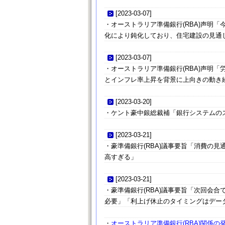
[
2023-03-07
]
・オーストラリア準備銀行(RBA)声明
化により鈍化しており、住宅建設の見通
[
2023-03-07
]
・オーストラリア準備銀行(RBA)声明
とインフレ率上昇を背景に上向きの動き
[
2023-03-20
]
・ケント豪中銀総裁補「銀行システムの
[
2023-03-21
]
・豪準備銀行(RBA)議事要旨「消費の見
高すぎる」
[
2023-03-21
]
・豪準備銀行(RBA)議事要旨「次回会
必要」「利上げ休止のタイミングはデー
・
オーストラリア準備銀行(RBA)関係の