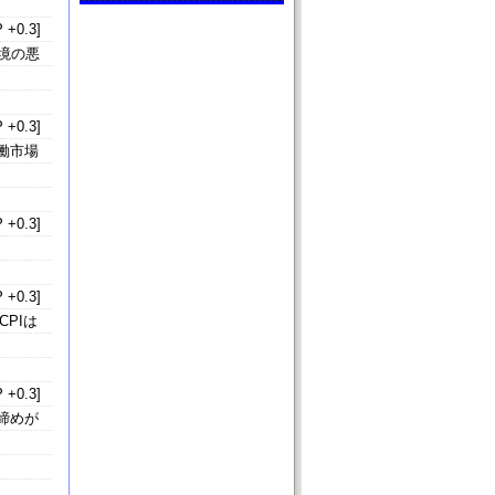
 +0.3]
境の悪
 +0.3]
働市場
 +0.3]
 +0.3]
PIは
 +0.3]
締めが