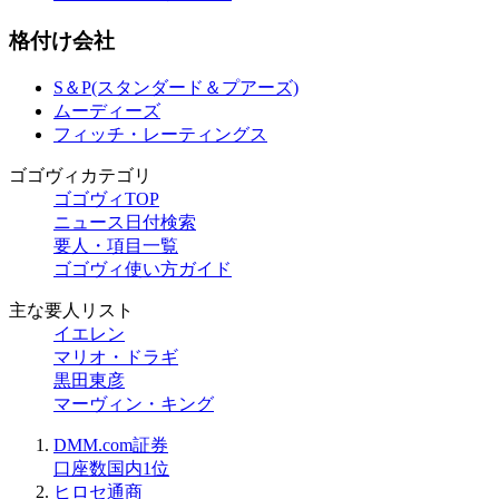
格付け会社
S＆P(スタンダード＆プアーズ)
ムーディーズ
フィッチ・レーティングス
ゴゴヴィカテゴリ
ゴゴヴィTOP
ニュース日付検索
要人・項目一覧
ゴゴヴィ使い方ガイド
主な要人リスト
イエレン
マリオ・ドラギ
黒田東彦
マーヴィン・キング
DMM.com証券
口座数国内1位
ヒロセ通商