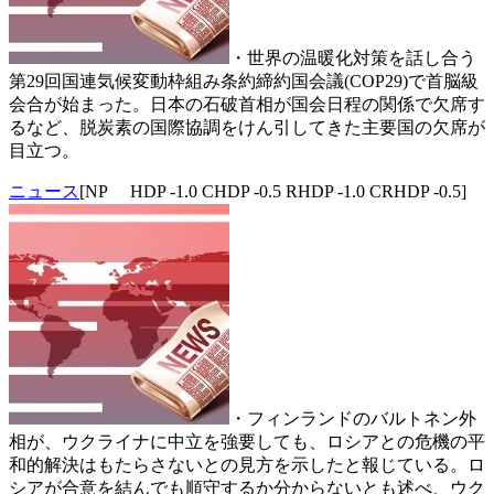
・世界の温暖化対策を話し合う
第29回国連気候変動枠組み条約締約国会議(COP29)で首脳級
会合が始まった。日本の石破首相が国会日程の関係で欠席す
るなど、脱炭素の国際協調をけん引してきた主要国の欠席が
目立つ。
ニュース
[NP HDP -1.0 CHDP -0.5 RHDP -1.0 CRHDP -0.5]
・フィンランドのバルトネン外
相が、ウクライナに中立を強要しても、ロシアとの危機の平
和的解決はもたらさないとの見方を示したと報じている。ロ
シアが合意を結んでも順守するか分からないとも述べ、ウク