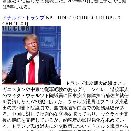
前総裁を任命したと発表した。2025年7月に着任予定で任期
は5年になる。
ドナルド・トランプ
[NP HDP -1.9 CHDP -0.1 RHDP -2.9
CRHDP -0.1]
・トランプ米次期大統領はアフ
ガニスタンや中東で従軍経験のあるグリーンベレー退役軍人
のマイク・ウォルツ下院議員に国家安全保障担当補佐官就任
を要請したとWSJ紙は伝えた。ウォルツ議員はフロリダ州選
出の共和党下院議員で、国防総省や白宮での勤務経験があ
る。中国に対して批判的な立場を取っており、ウクライナ支
援の継続を支持しているが、納税者の監視強化を求めてい
る。トランプ氏は過去に外交政策についてウォルツ議員から