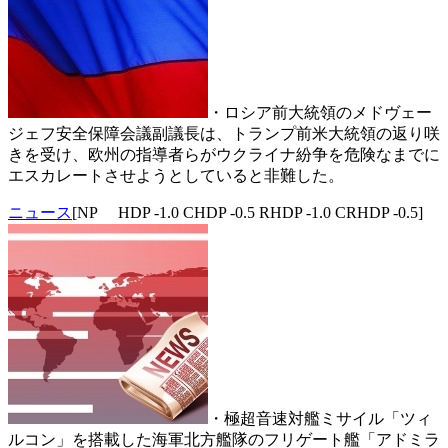
・ロシア前大統領のメドヴェー
ジェフ安全保障会議副議長は、トランプ前米大統領の返り咲
きを受け、欧州の指導者らがウクライナ紛争を危険なまでに
エスカレートさせようとしていると非難した。
ニュース
[NP HDP -1.0 CHDP -0.5 RHDP -1.0 CRHDP -0.5]
・極超音速対艦ミサイル「ツィ
ルコン」を搭載した海軍北方艦隊のフリゲート艦「アドミラ