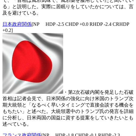
て、「首相は風邪気味で、風邪薬を服用していたと聞いてい
る」と説明した。実際に居眠りをしていたかについては、言
及を避けている。
日本政府関係
[NP HDP -2.5 CHDP +0.0 RHDP -2.4 CRHDP
+0.2]
・第2次石破内閣を発足した石破
首相は記者会見で、日米関係の強化に向け米国のトランプ次
期大統領と「なるべく早いタイミングで直接会談する機会を
もちたい」と述べた。大統領選中のトランプ氏の発言を詳細
に分析し、日米両国の国益に資する提案をしていきたいとも
述べている。
フランス政府関係
[NP HDP -1.8 CHDP -0.1 RHDP -2.3