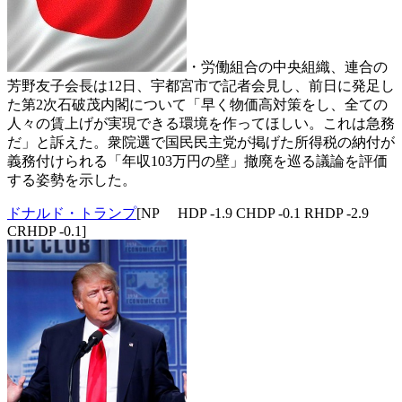
・労働組合の中央組織、連合の
芳野友子会長は12日、宇都宮市で記者会見し、前日に発足し
た第2次石破茂内閣について「早く物価高対策をし、全ての
人々の賃上げが実現できる環境を作ってほしい。これは急務
だ」と訴えた。衆院選で国民民主党が掲げた所得税の納付が
義務付けられる「年収103万円の壁」撤廃を巡る議論を評価
する姿勢を示した。
ドナルド・トランプ
[NP HDP -1.9 CHDP -0.1 RHDP -2.9
CRHDP -0.1]