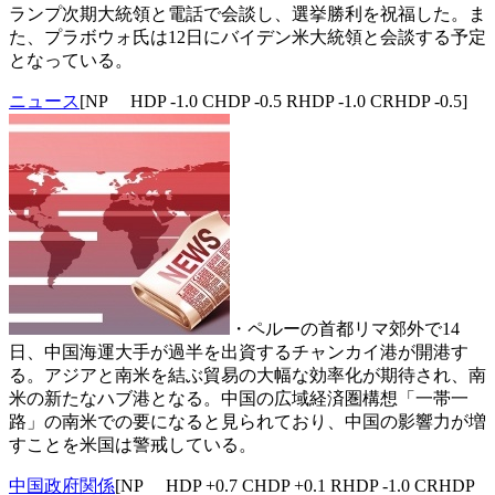
ランプ次期大統領と電話で会談し、選挙勝利を祝福した。ま
た、プラボウォ氏は12日にバイデン米大統領と会談する予定
となっている。
ニュース
[NP HDP -1.0 CHDP -0.5 RHDP -1.0 CRHDP -0.5]
・ペルーの首都リマ郊外で14
日、中国海運大手が過半を出資するチャンカイ港が開港す
る。アジアと南米を結ぶ貿易の大幅な効率化が期待され、南
米の新たなハブ港となる。中国の広域経済圏構想「一帯一
路」の南米での要になると見られており、中国の影響力が増
すことを米国は警戒している。
中国政府関係
[NP HDP +0.7 CHDP +0.1 RHDP -1.0 CRHDP