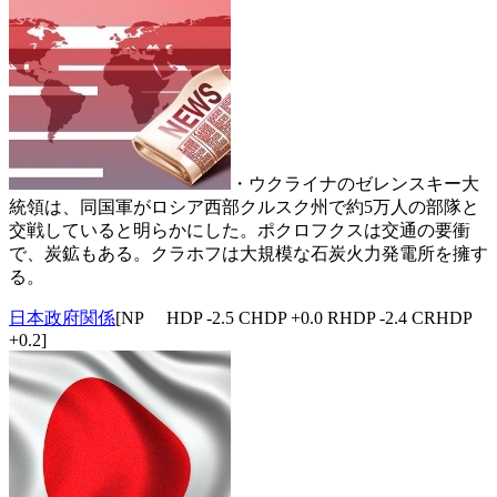
・ウクライナのゼレンスキー大
統領は、同国軍がロシア西部クルスク州で約5万人の部隊と
交戦していると明らかにした。ポクロフクスは交通の要衝
で、炭鉱もある。クラホフは大規模な石炭火力発電所を擁す
る。
日本政府関係
[NP HDP -2.5 CHDP +0.0 RHDP -2.4 CRHDP
+0.2]