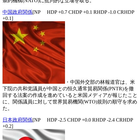
条約機構(NATO)に批判的な立場を取る。
中国政府関係
[NP HDP +0.7 CHDP +0.1 RHDP -1.0 CRHDP
+0.1]
・中国外交部の林報道官は、米
下院の共和党議員が中国との恒久通常貿易関係(PNTR)を撤
回する法案の作成を進めていると米国メディアが報じたこと
に、関係議員に対して世界貿易機関(WTO)規則の順守を求め
た。
日本政府関係
[NP HDP -2.5 CHDP +0.0 RHDP -2.4 CRHDP
+0.2]