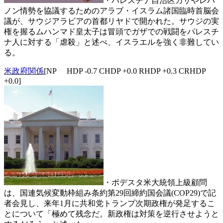
・パレスチナ自治区ガザやレバ
ノン情勢を協議するためのアラブ・イスラム諸国臨時首脳会
議が、サウジアラビアの首都リヤドで開かれた。サウジの実
権を握るムハンマド皇太子は冒頭でガザでの戦闘をパレスチ
ナ人に対する「虐殺」と述べ、イスラエルを強く非難してい
る。
米政府関係
[NP HDP -0.7 CHDP +0.0 RHDP +0.3 CRHDP
+0.0]
・ポデスタ米大統領上級顧問
は、国連気候変動枠組み条約第29回締約国会議(COP29)で記
者会見し、来年1月に共和党トランプ次期政権が発足するこ
とについて「極めて残念だ。新政権は対策を逆行させようと