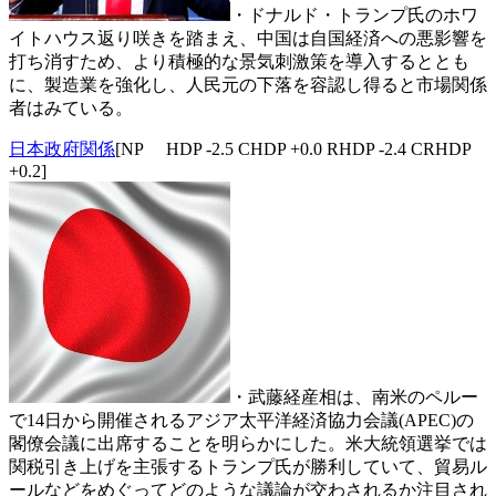
・ドナルド・トランプ氏のホワ
イトハウス返り咲きを踏まえ、中国は自国経済への悪影響を
打ち消すため、より積極的な景気刺激策を導入するととも
に、製造業を強化し、人民元の下落を容認し得ると市場関係
者はみている。
日本政府関係
[NP HDP -2.5 CHDP +0.0 RHDP -2.4 CRHDP
+0.2]
・武藤経産相は、南米のペルー
で14日から開催されるアジア太平洋経済協力会議(APEC)の
閣僚会議に出席することを明らかにした。米大統領選挙では
関税引き上げを主張するトランプ氏が勝利していて、貿易ル
ールなどをめぐってどのような議論が交わされるか注目され