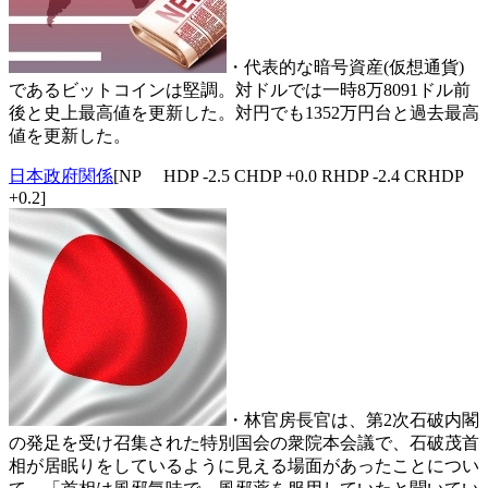
・代表的な暗号資産(仮想通貨)
であるビットコインは堅調。対ドルでは一時8万8091ドル前
後と史上最高値を更新した。対円でも1352万円台と過去最高
値を更新した。
日本政府関係
[NP HDP -2.5 CHDP +0.0 RHDP -2.4 CRHDP
+0.2]
・林官房長官は、第2次石破内閣
の発足を受け召集された特別国会の衆院本会議で、石破茂首
相が居眠りをしているように見える場面があったことについ