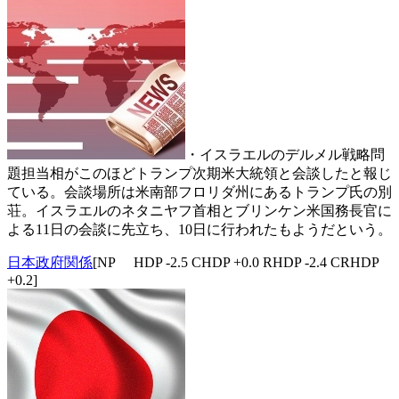
・イスラエルのデルメル戦略問
題担当相がこのほどトランプ次期米大統領と会談したと報じ
ている。会談場所は米南部フロリダ州にあるトランプ氏の別
荘。イスラエルのネタニヤフ首相とブリンケン米国務長官に
よる11日の会談に先立ち、10日に行われたもようだという。
日本政府関係
[NP HDP -2.5 CHDP +0.0 RHDP -2.4 CRHDP
+0.2]