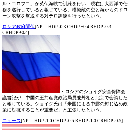
ル・ゴロフコ」が英仏海峡で訓練を行い、現在は大西洋で任
務を遂行していると報じている。模擬敵の空と海からのドロ
ーン攻撃を撃退する対テロ訓練を行ったという。
ロシア政府関係
[NP HDP -0.3 CHDP +0.4 RHDP -0.3
CRHDP +0.4]
・ロシアのショイグ安全保障会
議書記が、中国の王共産党政治局員兼外相と北京で会談した
と報じている。ショイグ氏は「米国による中露の封じ込め政
策に対抗することが重要だ」と主張したという。
ニュース
[NP HDP -1.0 CHDP -0.5 RHDP -1.0 CRHDP -0.5]