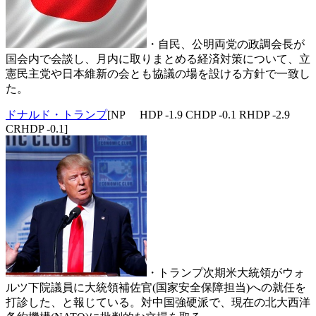
・自民、公明両党の政調会長が
国会内で会談し、月内に取りまとめる経済対策について、立
憲民主党や日本維新の会とも協議の場を設ける方針で一致し
た。
ドナルド・トランプ
[NP HDP -1.9 CHDP -0.1 RHDP -2.9
CRHDP -0.1]
・トランプ次期米大統領がウォ
ルツ下院議員に大統領補佐官(国家安全保障担当)への就任を
打診した、と報じている。対中国強硬派で、現在の北大西洋