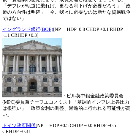
「デフレが軌道に乗れば、更なる利下げが必要だろう」「政
策の方向性は明確」「今、我々に必要なのは新たな貿易戦争
ではない」
イングランド銀行(BOE)
[NP HDP -0.8 CHDP +0.1 RHDP
-1.1 CRHDP +0.3]
・ピル英中銀金融政策委員会
(MPC)委員兼チーフエコノミスト「基調的インフレ上昇圧力
は根強い」「政策金利の調整、漸進的に行われる可能性が高
い」
ドイツ政府関係
[NP HDP +0.5 CHDP +0.0 RHDP +0.5
CRHDP +0.3]