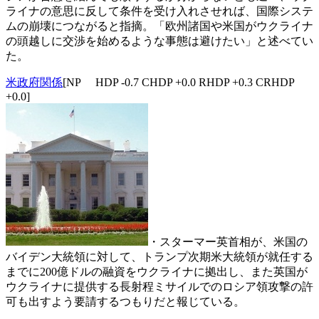
ライナの意思に反して条件を受け入れさせれば、国際システ
ムの崩壊につながると指摘。「欧州諸国や米国がウクライナ
の頭越しに交渉を始めるような事態は避けたい」と述べてい
た。
米政府関係
[NP HDP -0.7 CHDP +0.0 RHDP +0.3 CRHDP
+0.0]
・スターマー英首相が、米国の
バイデン大統領に対して、トランプ次期米大統領が就任する
までに200億ドルの融資をウクライナに拠出し、また英国が
ウクライナに提供する長射程ミサイルでのロシア領攻撃の許
可も出すよう要請するつもりだと報じている。