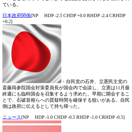
ている。
日本政府関係
[NP HDP -2.5 CHDP +0.0 RHDP -2.4 CRHDP
+0.2]
・自民党の石井、立憲民主党の
斎藤両参院国会対策委員長が国会内で会談し、立憲は11月最
終週にも臨時国会を召集するよう求めた。早期に開会するこ
とで、石破首相らへの質疑時間を確保する狙いがある。自民
側は政府に伝えるとして持ち帰った。
ニュース
[NP HDP -1.0 CHDP -0.5 RHDP -1.0 CRHDP -0.5]