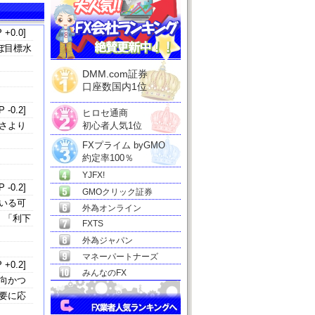
 +0.0]
ぼ目標水
DMM.com証券
口座数国内1位
 -0.2]
ヒロセ通商
さより
初心者人気1位
FXプライム byGMO
約定率100％
YJFX!
 -0.2]
GMOクリック証券
いる可
外為オンライン
」「利下
FXTS
外為ジャパン
マネーパートナーズ
 +0.2]
みんなのFX
向かつ
要に応