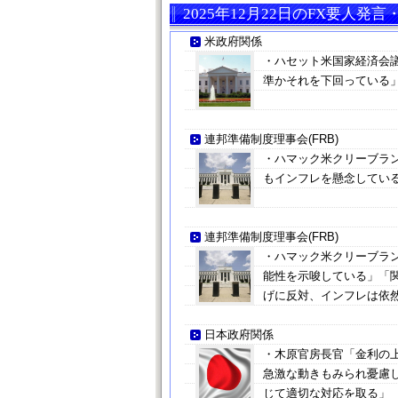
2025年12月22日のFX要人発
米政府関係
・ハセット米国家経済会議
準かそれを下回っている」
連邦準備制度理事会(FRB)
・ハマック米クリーブラ
もインフレを懸念している
連邦準備制度理事会(FRB)
・ハマック米クリーブラ
能性を示唆している」「
げに反対、インフレは依
日本政府関係
・木原官房長官「金利の
急激な動きもみられ憂慮
じて適切な対応を取る」