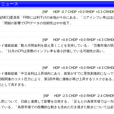
言・ニュース
[NP HDP -0.7 CHDP +0.0 RHDP +0.3 CRHDP
(NEC)委員長「FRBには利下げの余地が十分にある」「コアインフレ率はほ
「閉鎖の影響でCPIデータの信頼性はやや低下」
[NP HDP +0.8 CHDP +0.0 RHDP +4.3 CRHDP
ンド連銀総裁「数カ月間金利を据え置くことを支持している」「労働市場の弱
」「11月のCPIは実際のインフレ率を過小評価している可能性が高い」
[NP HDP +0.8 CHDP +0.0 RHDP +4.3 CRHDP
ンド連銀総裁「中立金利は上昇傾向にあり、政策がすでに景気刺激的になって
関税関連のコスト圧力により、第1四半期に価格が再び上昇するリスクがある
然として高すぎる」
[NP HDP -2.5 CHDP +0.0 RHDP -2.4 CRHDP
上昇について、日銀と連携して影響を注視する」「足もとの為替市場では一方
している」「為替市場での投機的な動きも含めた行き過ぎた動きについては必