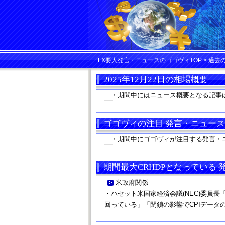
FX要人発言・ニュースのゴゴヴィTOP
>
過去
2025年12月22日の相場概要
・期間中にはニュース概要となる記事
ゴゴヴィの注目 発言・ニュース
・期間中にゴゴヴィが注目する発言・
期間最大CRHDPとなっている
米政府関係
・ハセット米国家経済会議(NEC)委員
回っている」「閉鎖の影響でCPIデータ