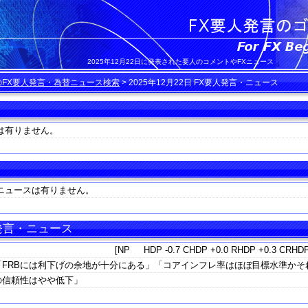
2025年12月22日に発表された要人のコメントやFXニュース
のFX要人発言・為替ニュース検索
>
2025年12月22日 FX要人発言・ニュース
は有りません。
ニュースは有りません。
 発言・ニュース
[NP HDP -0.7 CHDP +0.0 RHDP +0.3 CRHDP
長「FRBには利下げの余地が十分にある」「コアインフレ率はほぼ目標水準かそ
の信頼性はやや低下」