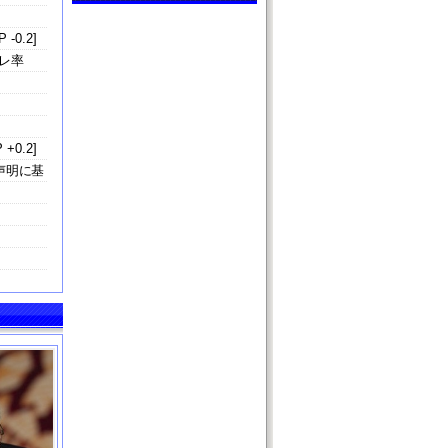
 -0.2]
レ率
 +0.2]
声明に基