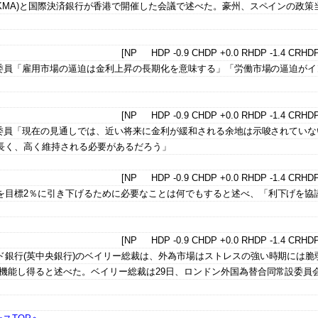
KMA)と国際決済銀行が香港で開催した会議で述べた。豪州、スペインの政策
。
[NP HDP -0.9 CHDP +0.0 RHDP -1.4 CRHDP
)委員「雇用市場の逼迫は金利上昇の長期化を意味する」「労働市場の逼迫がイ
[NP HDP -0.9 CHDP +0.0 RHDP -1.4 CRHDP
)委員「現在の見通しでは、近い将来に金利が緩和される余地は示唆されていな
長く、高く維持される必要があるだろう」
[NP HDP -0.9 CHDP +0.0 RHDP -1.4 CRHDP
を目標2％に引き下げるために必要なことは何でもすると述べ、「利下げを協
。
[NP HDP -0.9 CHDP +0.0 RHDP -1.4 CRHDP
銀行(英中央銀行)のベイリー総裁は、外為市場はストレスの強い時期には脆
機能し得ると述べた。ベイリー総裁は29日、ロンドン外国為替合同常設委員