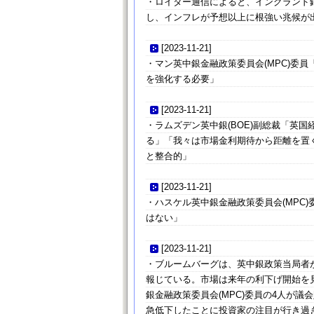
・ロイター通信によると、イングランド銀
し、インフレが予想以上に根強い兆候が
[
2023-11-21
]
・マン英中銀金融政策委員会(MPC)委
を強化する必要」
[
2023-11-21
]
・ラムズデン英中銀(BOE)副総裁「英
る」「我々は市場金利期待から距離を置
と整合的」
[
2023-11-21
]
・ハスケル英中銀金融政策委員会(MPC
はない」
[
2023-11-21
]
・ブルームバーグは、英中銀政策当局者
報じている。市場は来年の利下げ開始を
銀金融政策委員会(MPC)委員の4人が
急低下したことに投資家の注目が行き過