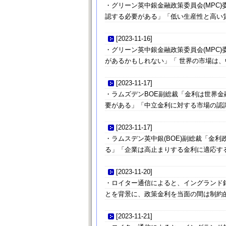
・グリーン英中銀金融政策委員会(MPC
認する必要がある」「低い生産性と高い
[
2023-11-16
]
・グリーン英中銀金融政策委員会(MPC
があるかもしれない」「 世界の市場は
[
2023-11-17
]
・ラムズデンBOE副総裁「金利は世界
要がある」「中立金利に対する市場の認
[
2023-11-17
]
・ラムスデン英中銀(BOE)副総裁「金
る」「企業は高止まりする金利に適応す
[
2023-11-20
]
・ロイター通信によると、イングランド銀
とを背景に、政策金利を当面の間は制約
[
2023-11-21
]