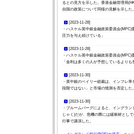
るとの見方を示した。香港金融管理局(H
自国の政策について同様の見解を示した
[
2023-11-28
]
・ハスケル英中銀金融政策委員会(MPC
圧力を与え続けている」
[
2023-11-28
]
・ハスケル英中銀金融政策委員会(MPC
「金利は多くの人が予想しているよりも
[
2023-11-30
]
・英中銀のベイリー総裁は、インフレ率
段階ではない」と市場の憶測を否定した
[
2023-11-30
]
・ブルームバーグによると、イングランド
じゃく)だが、危機の際には緩衝材として
行事で講演した。