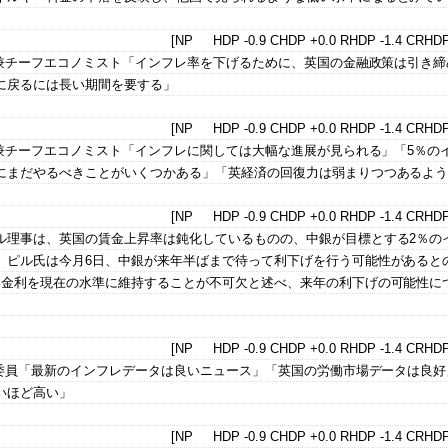
[NP HDP -0.9 CHDP +0.0 RHDP -1.4 CRHDP
員兼チーフエコノミスト「インフレ率を下げるために、英国の金融政策は引き締
に戻るには長い期間を要する」
[NP HDP -0.9 CHDP +0.0 RHDP -1.4 CRHDP
員兼チーフエコノミスト「インフレに関しては大幅な進展が見られる」「5％の
にまだやるべきことがいくつかある」「英経済の回復力は弱まりつつあるよ
[NP HDP -0.9 CHDP +0.0 RHDP -1.4 CRHDP
ル理事は、英国の賃金上昇率は鈍化しているものの、中銀が目標とする2％の
。ピル氏は今月6日、中銀が来年半ばまで待って利下げを行う可能性があると
は金利を現在の水準に維持することが不可欠と述べ、来年の利下げの可能性に
[NP HDP -0.9 CHDP +0.0 RHDP -1.4 CRHDP
)委員「最新のインフレデータは良いニュース」「英国の労働市場データは良好
いほど高い」
[NP HDP -0.9 CHDP +0.0 RHDP -1.4 CRHDP