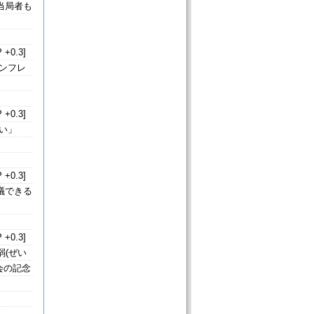
当局者も
 +0.3]
ンフレ
 +0.3]
い」
 +0.3]
議できる
 +0.3]
弱(ぜい
会の記念