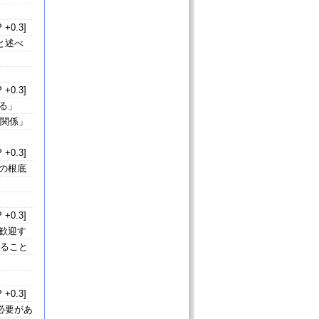
 +0.3]
と述べ
 +0.3]
る」
無関係」
 +0.3]
の根底
 +0.3]
歓迎す
げること
 +0.3]
必要があ