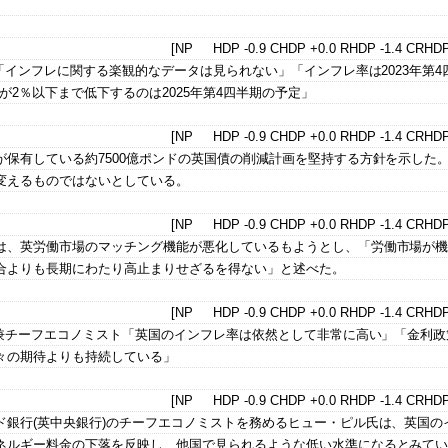
」
[NP HDP -0.9 CHDP +0.0 RHDP -1.4 CRHDP
旨「インフレに関する楽観的なデータは見られない」「インフレ率は2023年第4
が2％以下まで低下するのは2025年第4四半期の予定」
[NP HDP -0.9 CHDP +0.0 RHDP -1.4 CRHDP
保有している約7500億ポンドの英国債の削減計画を堅持する方針を示した
変えるものではないとしている。
[NP HDP -0.9 CHDP +0.0 RHDP -1.4 CRHDP
は、英労働市場のマッチング機能が悪化しているもようとし、「労働市場が
合よりも長期にわたり高止まりせざるを得ない」と述べた。
[NP HDP -0.9 CHDP +0.0 RHDP -1.4 CRHDP
員兼チーフエコノミスト「英国のインフレ率は依然として非常に高い」「金利政
々の期待よりも持続している」
[NP HDP -0.9 CHDP +0.0 RHDP -1.4 CRHDP
ド銀行(英中央銀行)のチーフエコノミストを務めるヒュー・ピル氏は、英国の
ネルギー料金の下落を反映し、他国で見られるような低い水準になるとみて