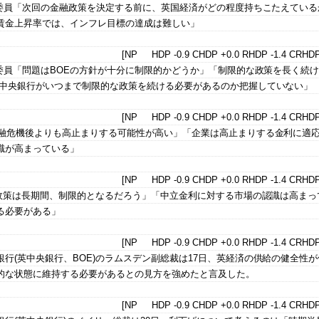
)委員「次回の金融政策を決定する前に、英国経済がどの程度持ちこたえている
賃金上昇率では、インフレ目標の達成は難しい」
[NP HDP -0.9 CHDP +0.0 RHDP -1.4 CRHDP
)委員「問題はBOEの方針が十分に制限的かどうか」「制限的な政策を長く続
、中央銀行がいつまで制限的な政策を続ける必要があるのか把握していない」
[NP HDP -0.9 CHDP +0.0 RHDP -1.4 CRHDP
金融危機後よりも高止まりする可能性が高い」「企業は高止まりする金利に適
識が高まっている」
[NP HDP -0.9 CHDP +0.0 RHDP -1.4 CRHDP
利政策は長期間、制限的となるだろう」「中立金利に対する市場の認識は高まっ
る必要がある」
[NP HDP -0.9 CHDP +0.0 RHDP -1.4 CRHDP
行(英中央銀行、BOE)のラムスデン副総裁は17日、英経済の供給の健全性
的な状態に維持する必要があるとの見方を強めたと言及した。
[NP HDP -0.9 CHDP +0.0 RHDP -1.4 CRHDP