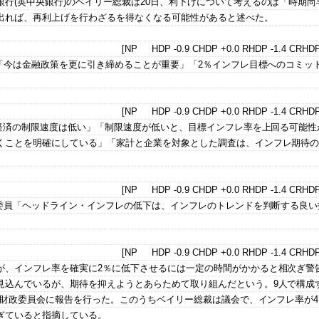
行(英中央銀行)のベイリー総裁は20日、利下げについて考えるのは「時期尚
出れば、再利上げを行わざるを得なくなる可能性があると述べた。
[NP HDP -0.9 CHDP +0.0 RHDP -1.4 CRHDP
員「今は金融政策を更に引き締めることが重要」「2％インフレ目標へのコミッ
[NP HDP -0.9 CHDP +0.0 RHDP -1.4 CRHDP
国経済の制限速度は低い」「制限速度が低いと、目標インフレ率を上回る可能性
くことを明確にしている」「家計と企業を対象とした調査は、インフレ期待
[NP HDP -0.9 CHDP +0.0 RHDP -1.4 CRHDP
)委員「ヘッドライン・インフレの低下は、インフレのトレンドを判断する良い
[NP HDP -0.9 CHDP +0.0 RHDP -1.4 CRHDP
が、インフレ率を確実に2％に低下させるには一定の時間がかかると相次ぎ警
見込んでいるが、期待を抑えようとあらためて取り組んだという。9人で構成
議会財政委員会に報告を行った。このうちベイリー総裁は議会で、インフレ率が4
ぎていると指摘している。