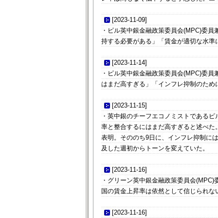
[
2023-11-09
]
・ピル英中銀金融政策委員会(MPC)委
持する必要がある」「賃金が適切な水準
[
2023-11-14
]
・ピル英中銀金融政策委員会(MPC)委
はまだ高すぎる」「インフレ抑制のため
[
2023-11-15
]
・英中銀のチーフエコノミストであるピ
率と整合するにはまだ高すぎると述べた
表明。そののち9日に、インフレ抑制に
及した週初からトーンを変えていた。
[
2023-11-16
]
・グリーン英中銀金融政策委員会(MPC
国の賃金上昇率は依然として信じられな
[
2023-11-16
]