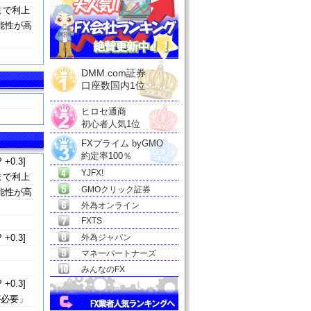
まで利上
能性が高
DMM.com証券
口座数国内1位
ヒロセ通商
初心者人気1位
FXプライム byGMO
約定率100％
 +0.3]
YJFX!
まで利上
GMOクリック証券
能性が高
外為オンライン
FXTS
 +0.3]
外為ジャパン
マネーパートナーズ
みんなのFX
 +0.3]
が必要」