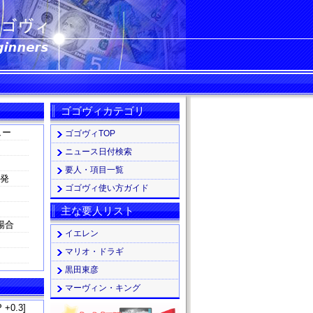
ス
ゴゴヴィカテゴリ
ュー
ゴゴヴィTOP
ニュース日付検索
要人・項目一覧
る発
ゴゴヴィ使い方ガイド
主な要人リスト
場合
イエレン
マリオ・ドラギ
黒田東彦
マーヴィン・キング
 +0.3]