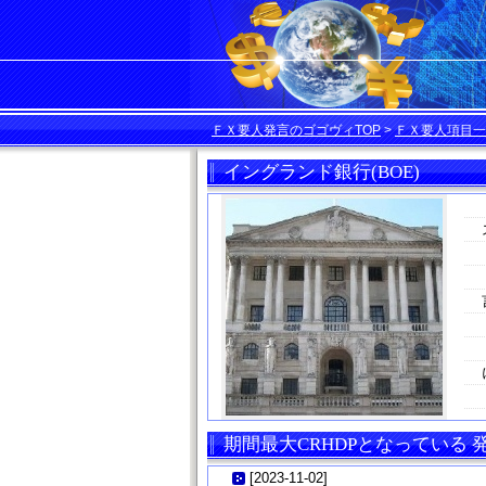
ＦＸ要人発言のゴゴヴィTOP
>
ＦＸ要人項目一
イングランド銀行(BOE)
期間最大CRHDPとなっている
[
2023-11-02
]