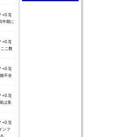
 +0.3]
四半期に
 +0.3]
。ここ数
 +0.3]
機能不全
 +0.3]
策は英
 +0.3]
インフ
いる。