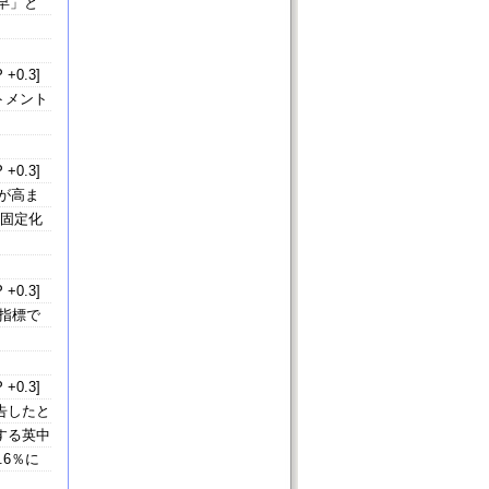
早」と
 +0.3]
トメント
 +0.3]
が高ま
の固定化
 +0.3]
指標で
 +0.3]
告したと
する英中
.6％に