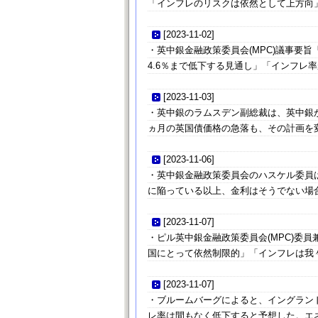
「インフレのリスクは依然として上方向
[
2023-11-02
]
・英中銀金融政策委員会(MPC)議事要
4.6％まで低下する見通し」「インフレ率
[
2023-11-03
]
・英中銀のラムスデン副総裁は、英中銀が
ヵ月の英国債価格の急落も、その計画を
[
2023-11-06
]
・英中銀金融政策委員会のハスケル委員
に陥っている以上、金利はそうでない場
[
2023-11-07
]
・ピル英中銀金融政策委員会(MPC)委
国にとって依然制限的」「インフレは我
[
2023-11-07
]
・ブルームバーグによると、イングラン
レ率は間もなく低下すると予想した。エ