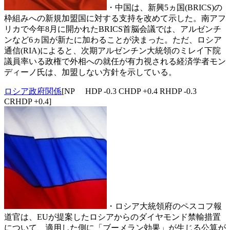
・中国は、新興5ヵ国(BRICS)の
枠組みへの新規加盟国に対する支持を改めて示した。南アフ
リカで今年8月に開かれたBRICS首脳会議では、アルゼンチ
ンなど6ヵ国が新たに加わることが決まった。ただ、ロシア
通信(RIA)によると、次期アルゼンチン大統領のミレイ下院
議員率いる政権で外相への就任が有力視される経済学者モン
ディーノ氏は、加盟しない方針を示している。
ロシア政府関係
[NP HDP -0.3 CHDP +0.4 RHDP -0.3
CRHDP +0.4]
・ロシア大統領府のペスコフ報
道官は、EUが提案したロシアからのダイヤモンド禁輸措置
について、適用した側に「ブーメラン効果」が生じる公算が