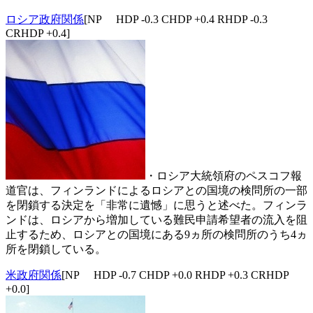
ロシア政府関係
[NP HDP -0.3 CHDP +0.4 RHDP -0.3
CRHDP +0.4]
・ロシア大統領府のペスコフ報
道官は、フィンランドによるロシアとの国境の検問所の一部
を閉鎖する決定を「非常に遺憾」に思うと述べた。フィンラ
ンドは、ロシアから増加している難民申請希望者の流入を阻
止するため、ロシアとの国境にある9ヵ所の検問所のうち4ヵ
所を閉鎖している。
米政府関係
[NP HDP -0.7 CHDP +0.0 RHDP +0.3 CRHDP
+0.0]