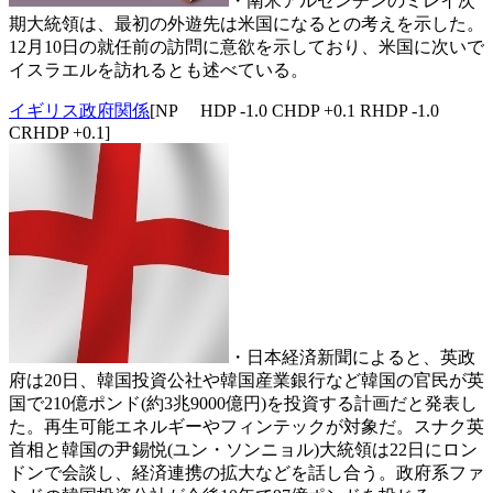
・南米アルゼンチンのミレイ次
期大統領は、最初の外遊先は米国になるとの考えを示した。
12月10日の就任前の訪問に意欲を示しており、米国に次いで
イスラエルを訪れるとも述べている。
イギリス政府関係
[NP HDP -1.0 CHDP +0.1 RHDP -1.0
CRHDP +0.1]
・日本経済新聞によると、英政
府は20日、韓国投資公社や韓国産業銀行など韓国の官民が英
国で210億ポンド(約3兆9000億円)を投資する計画だと発表し
た。再生可能エネルギーやフィンテックが対象だ。スナク英
首相と韓国の尹錫悦(ユン・ソンニョル)大統領は22日にロン
ドンで会談し、経済連携の拡大などを話し合う。政府系ファ