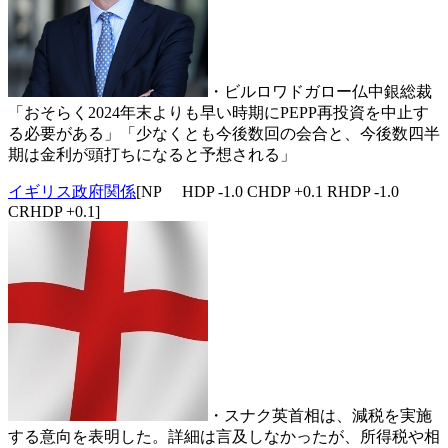
・ビルロワドガロー仏中銀総裁
「おそらく2024年末よりも早い時期にPEPP再投資を中止す
る必要がある」「少なくとも今後数回の会合と、今後数四半
期は金利が頭打ちになると予想される」
イギリス政府関係
[NP HDP -1.0 CHDP +0.1 RHDP -1.0
CRHDP +0.1]
・スナク英首相は、減税を実施
する意向を表明した。詳細は言及しなかったが、所得税や相