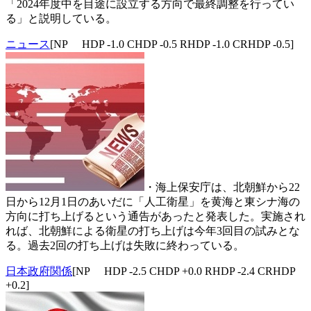
「2024年度中を目途に設立する方向で最終調整を行ってい
る」と説明している。
ニュース
[NP HDP -1.0 CHDP -0.5 RHDP -1.0 CRHDP -0.5]
・海上保安庁は、北朝鮮から22
日から12月1日のあいだに「人工衛星」を黄海と東シナ海の
方向に打ち上げるという通告があったと発表した。実施され
れば、北朝鮮による衛星の打ち上げは今年3回目の試みとな
る。過去2回の打ち上げは失敗に終わっている。
日本政府関係
[NP HDP -2.5 CHDP +0.0 RHDP -2.4 CRHDP
+0.2]