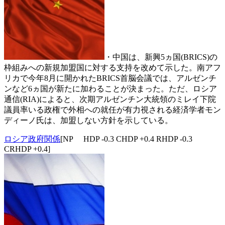
・中国は、新興5ヵ国(BRICS)の
枠組みへの新規加盟国に対する支持を改めて示した。南アフ
リカで今年8月に開かれたBRICS首脳会議では、アルゼンチ
ンなど6ヵ国が新たに加わることが決まった。ただ、ロシア
通信(RIA)によると、次期アルゼンチン大統領のミレイ下院
議員率いる政権で外相への就任が有力視される経済学者モン
ディーノ氏は、加盟しない方針を示している。
ロシア政府関係
[NP HDP -0.3 CHDP +0.4 RHDP -0.3
CRHDP +0.4]