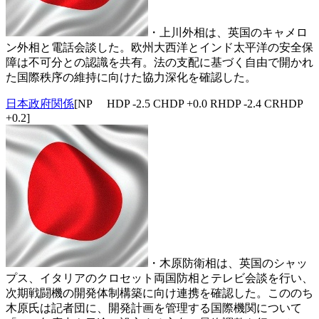
・上川外相は、英国のキャメロ
ン外相と電話会談した。欧州大西洋とインド太平洋の安全保
障は不可分との認識を共有。法の支配に基づく自由で開かれ
た国際秩序の維持に向けた協力深化を確認した。
日本政府関係
[NP HDP -2.5 CHDP +0.0 RHDP -2.4 CRHDP
+0.2]
・木原防衛相は、英国のシャッ
プス、イタリアのクロセット両国防相とテレビ会談を行い、
次期戦闘機の開発体制構築に向け連携を確認した。こののち
木原氏は記者団に、開発計画を管理する国際機関について