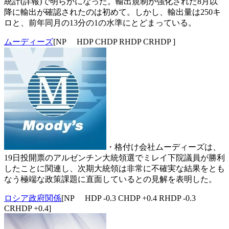
統計(詳報)で明らかになった。輸出規制が強化された8月以
降に輸出が確認されたのは初めて。しかし、輸出量は250キ
ロと、前年同月の13分の1の水準にとどまっている。
ムーディーズ
[NP HDP CHDP RHDP CRHDP ]
・格付け会社ムーディーズは、
19日投開票のアルゼンチン大統領選でミレイ下院議員が勝利
したことに関連し、次期大統領は非常に不確実な結果をとも
なう極端な政策課題に直面しているとの見解を表明した。
ロシア政府関係
[NP HDP -0.3 CHDP +0.4 RHDP -0.3
CRHDP +0.4]