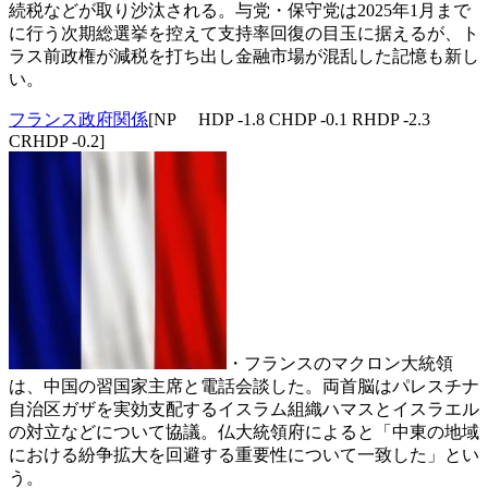
続税などが取り沙汰される。与党・保守党は2025年1月まで
に行う次期総選挙を控えて支持率回復の目玉に据えるが、ト
ラス前政権が減税を打ち出し金融市場が混乱した記憶も新し
い。
フランス政府関係
[NP HDP -1.8 CHDP -0.1 RHDP -2.3
CRHDP -0.2]
・フランスのマクロン大統領
は、中国の習国家主席と電話会談した。両首脳はパレスチナ
自治区ガザを実効支配するイスラム組織ハマスとイスラエル
の対立などについて協議。仏大統領府によると「中東の地域
における紛争拡大を回避する重要性について一致した」とい
う。