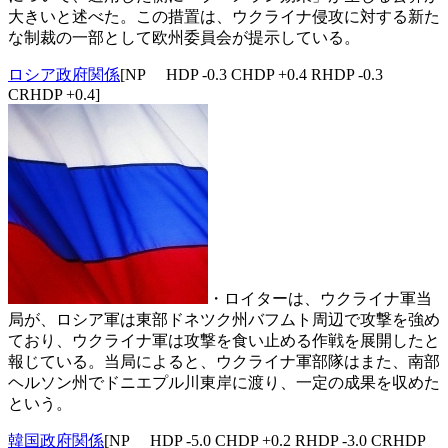
大きいと述べた。この措置は、ウクライナ侵攻に対する新た
な制裁の一部として欧州委員会が提示している。
ロシア政府関係
[NP HDP -0.3 CHDP +0.4 RHDP -0.3
CRHDP +0.4]
・ロイターは、ウクライナ軍当
局が、ロシア軍は東部ドネツク州バフムト周辺で攻撃を強め
ており、ウクライナ軍は攻撃を食い止める作戦を展開したと
報じている。当局によると、ウクライナ軍部隊はまた、南部
ヘルソン州でドニエプル川東岸に渡り、一定の成果を収めた
という。
韓国政府関係
[NP HDP -5.0 CHDP +0.2 RHDP -3.0 CRHDP