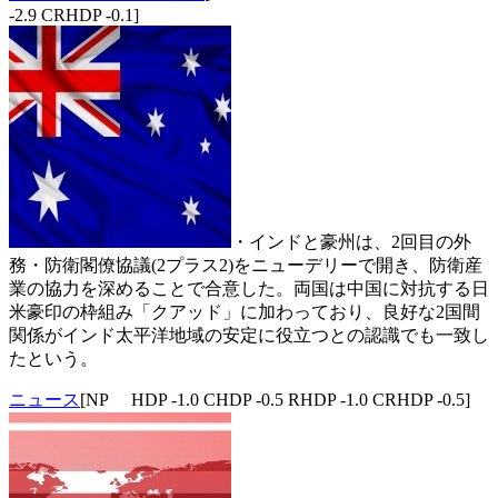
-2.9 CRHDP -0.1]
・インドと豪州は、2回目の外
務・防衛閣僚協議(2プラス2)をニューデリーで開き、防衛産
業の協力を深めることで合意した。両国は中国に対抗する日
米豪印の枠組み「クアッド」に加わっており、良好な2国間
関係がインド太平洋地域の安定に役立つとの認識でも一致し
たという。
ニュース
[NP HDP -1.0 CHDP -0.5 RHDP -1.0 CRHDP -0.5]