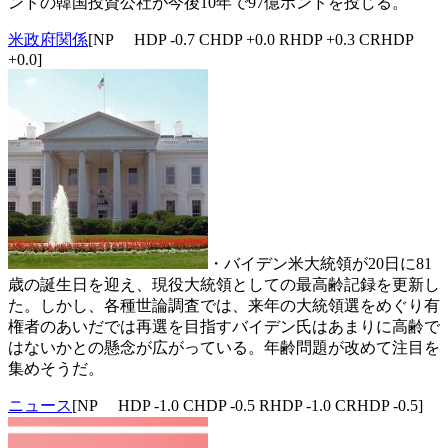
ンドの韓国投資公社が今後10年で97億ポンドを投じる。
米政府関係
[NP HDP -0.7 CHDP +0.0 RHDP +0.3 CRHDP
+0.0]
・バイデン米大統領が20日に81
歳の誕生日を迎え、現役大統領としての最高齢記録を更新し
た。しかし、各種世論調査では、来年の大統領選をめぐり有
権者のあいだでは再選を目指すバイデン氏はあまりに高齢で
はないかとの懸念が広がっている。年齢問題が改めて注目を
集めそうだ。
ニュース
[NP HDP -1.0 CHDP -0.5 RHDP -1.0 CRHDP -0.5]