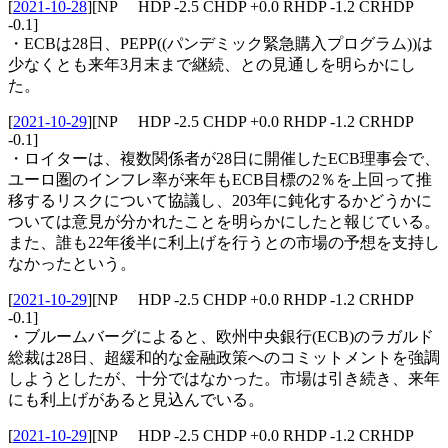
[
2021-10-28
]
[NP HDP -2.5 CHDP +0.0 RHDP -1.2 CRHDP
-0.1]
・ECBは28日、PEPP((パンデミック緊急購入プログラム))は
少なくとも来年3月末まで継続、との見通しを明らかにし
た。
[
2021-10-29
]
[NP HDP -2.5 CHDP +0.0 RHDP -1.2 CRHDP
-0.1]
・ロイターは、複数関係者が28日に開催したECB理事会で、
ユーロ圏のインフレ率が来年もECB目標の2％を上回って推
移するリスクについて協議し、203年に鈍化するかどうかに
ついては意見が分かれたことを明らかにしたと報じている。
また、誰も22年後半に利上げを行うとの市場の予想を支持し
なかったという。
[
2021-10-29
]
[NP HDP -2.5 CHDP +0.0 RHDP -1.2 CRHDP
-0.1]
・ブルームバーグによると、欧州中央銀行(ECB)のラガルド
総裁は28日、超緩和的な金融政策へのコミットメントを強調
しようとしたが、十分ではなかった。市場は引き続き、来年
にも利上げがあると見込んでいる。
[
2021-10-29
]
[NP HDP -2.5 CHDP +0.0 RHDP -1.2 CRHDP