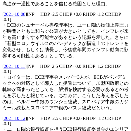
高進が一過性であることを信じる確固とした理由」
[
2021-10-08
]
[NP HDP -2.5 CHDP +0.0 RHDP -1.2 CRHDP
-0.1]
・ECBのシュナーベル専務理事は、ユーロ圏の物価上昇圧力
が時間とともに和らぐ公算が大きいとしても、インフレが来
年も高止まりする可能性があるという認識を示した。さらに
「新型コロナウイルスのパンデミックが構造上のトレンドを
変化させ、もしくは助長し、今後数年間のインフレ動向に影
響する可能性もある」としている。
[
2021-10-11
]
[NP HDP -2.5 CHDP +0.0 RHDP -1.2 CRHDP
-0.1]
・ロイターは、ECB理事会メンバー3人が、ECBがパンデミ
ックへの対応として導入した措置について、加盟国政府との
軋轢が高まったとしても、解消を検討する必要があるとの考
えを示したと報じている。ちなみに、こうした考えを示した
のは、ベルギー中銀のウンシュ総裁、スロバキア中銀のカジ
ミール総裁とスロベニア中銀のバスレ総裁だという。
[
2021-10-12
]
[NP HDP -2.5 CHDP +0.0 RHDP -1.2 CRHDP
-0.1]
・ユーロ圏の銀行監督を担うECB銀行監督委員会のエンリア