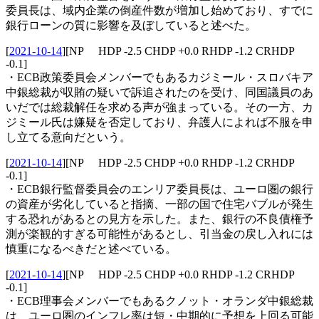
委員長は、域内企業の倒産件数が増加し始めており、すでに
銀行ローンの質に影響を及ぼしていると述べた。
[
2021-10-14
]
[NP HDP -2.5 CHDP +0.0 RHDP -1.2 CRHDP
-0.1]
・ECB政策委員会メンバーでもあるカジミール・スロバキア
中銀総裁が収賄の疑いで訴追されたのを受け、同国議員のあ
いだでは総裁解任を求める声が強まっている。その一方、カ
ジミール氏は嫌疑を否定しており、弁護人によれば不服を申
し立てる意向だという。
[
2021-10-14
]
[NP HDP -2.5 CHDP +0.0 RHDP -1.2 CRHDP
-0.1]
・ECB銀行監督委員会のエンリア委員長は、ユーロ圏の銀行
の資産が劣化していると指摘、一部の国で住宅バブルが発生
する恐れがあるとの見方を示した。また、銀行の不良債権予
測が楽観的すぎる可能性があるとし、引当金の戻し入れには
慎重になるべきだと述べている。
[
2021-10-14
]
[NP HDP -2.5 CHDP +0.0 RHDP -1.2 CRHDP
-0.1]
・ECB理事会メンバーでもあるクノット・オランダ中銀総裁
は、ユーロ圏のインフレ率は短・中期的に予想を上回る可能