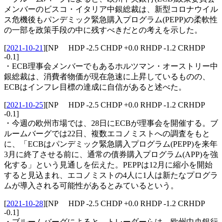
メンバーのビスコ・イタリア中銀総裁は、新型コロナウイル
ス危機後もパンデミック緊急購入プログラム(PEPP)の柔軟性
の一部を政策手段の中に残すべきだとの考えを示した。
[
2021-10-21
]
[NP HDP -2.5 CHDP +0.0 RHDP -1.2 CRHDP
-0.1]
・ECB理事会メンバーでもあるホルツマン・オーストリー中
銀総裁は、消費者物価が現在急速に上昇しているものの、
ECBはインフレ目標の達成に自信があると述べた。
[
2021-10-25
]
[NP HDP -2.5 CHDP +0.0 RHDP -1.2 CRHDP
-0.1]
・今週の欧州市場では、28日にECBが理事会を開催する。ブ
ルームバーグでは22日、複数エコノミストへの調査をもと
に、「ECBはパンデミック緊急購入プログラム(PEPP)を来年
3月に終了させる前に、通常の債券購入プログラム(APP)を強
化する」という見通しを伝えた。PEPPは12月に縮小を開始
すると見込まれ、エコノミストの4人に1人は新たなプログラ
ムが導入される可能性があるとみているという。
[
2021-10-28
]
[NP HDP -2.5 CHDP +0.0 RHDP -1.2 CRHDP
-0.1]
・ブルームバーグによると、トレーダーらは、欧州中央銀行