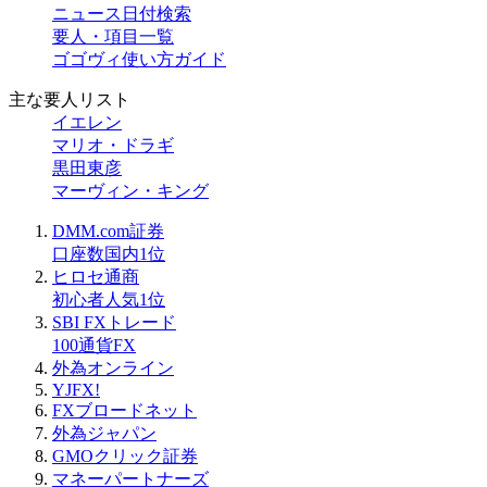
ニュース日付検索
要人・項目一覧
ゴゴヴィ使い方ガイド
主な要人リスト
イエレン
マリオ・ドラギ
黒田東彦
マーヴィン・キング
DMM.com証券
口座数国内1位
ヒロセ通商
初心者人気1位
SBI FXトレード
100通貨FX
外為オンライン
YJFX!
FXブロードネット
外為ジャパン
GMOクリック証券
マネーパートナーズ