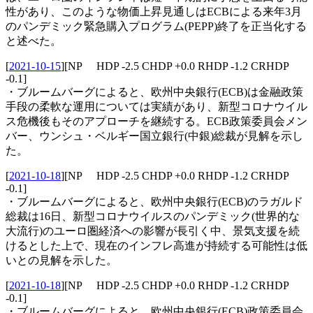
性があり、このような物価上昇見通しはECBによる来年3月
のパンデミック緊急購入プログラム(PEPP)終了を正当化する
と述べた。
[
2021-10-15
]
[NP HDP -2.5 CHDP +0.0 RHDP -1.2 CRHDP
-0.1]
・ブルームバーグによると、欧州中央銀行(ECB)は金融政策
手段の柔軟な運用については実績があり、新型コロナウイル
ス危機後もそのアプローチを継続する。ECB政策委員会メン
バー、ウンシュ・ベルギー国立銀行(中銀)総裁が見解を示し
た。
[
2021-10-18
]
[NP HDP -2.5 CHDP +0.0 RHDP -1.2 CRHDP
-0.1]
・ブルームバーグによると、欧州中央銀行(ECB)のラガルド
総裁は16日、新型コロナウイルスのパンデミック(世界的な
大流行)のユーロ圏経済への影響が長引く中、景気支援を続
けるとした上で、現在のインフレ高進が持続する可能性は低
いとの見解を示した。
[
2021-10-18
]
[NP HDP -2.5 CHDP +0.0 RHDP -1.2 CRHDP
-0.1]
・ブルームバーグによると、欧州中央銀行(ECB)政策委員会