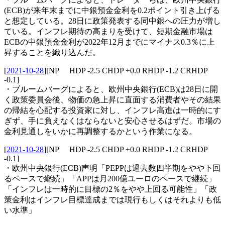
(ECB)が来年末までに中銀預金金利を0.2ポイント引き上げる
と想定している。28日に政策発表する同中銀への圧力が増し
ている。インフレ期待の高まりを受けて、短期金融市場は
ECBの中銀預金金利が2022年12月までにマイナス0.3％に上
昇することを織り込んだ。
[
2021-10-28
]
[NP HDP -2.5 CHDP +0.0 RHDP -1.2 CRHDP
-0.1]
・ブルームバーグによると、欧州中央銀行(ECB)は28日に開
く政策委員会後、物価の急上昇に直面する消費者やその結果
の帰結を心配する投資家に対し、インフレ高進は一時的にす
ぎず、手に負えなくはならないと安心させるはずだ。市場の
金利見通しをいかに再調整するかという作業になる。
[
2021-10-28
]
[NP HDP -2.5 CHDP +0.0 RHDP -1.2 CRHDP
-0.1]
・欧州中央銀行(ECB)声明「PEPPは過去数四半期をやや下回
るペースで継続」「APPは月200億ユーロのペースで継続」
「インフレは一時的に目標の2％をやや上回る可能性」「政
策金利はインフレ目標達成までは現行もしくはそれよりも低
い水準」