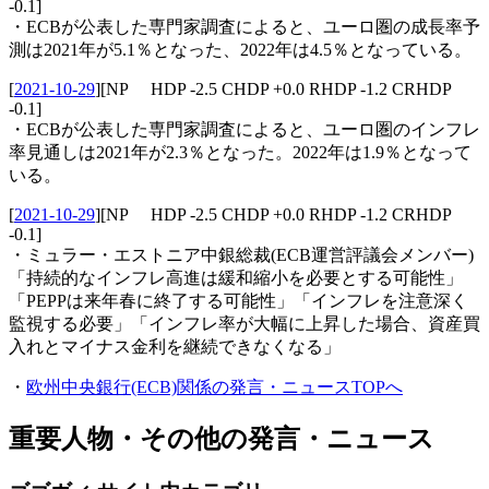
-0.1]
・ECBが公表した専門家調査によると、ユーロ圏の成長率予
測は2021年が5.1％となった、2022年は4.5％となっている。
[
2021-10-29
]
[NP HDP -2.5 CHDP +0.0 RHDP -1.2 CRHDP
-0.1]
・ECBが公表した専門家調査によると、ユーロ圏のインフレ
率見通しは2021年が2.3％となった。2022年は1.9％となって
いる。
[
2021-10-29
]
[NP HDP -2.5 CHDP +0.0 RHDP -1.2 CRHDP
-0.1]
・ミュラー・エストニア中銀総裁(ECB運営評議会メンバー)
「持続的なインフレ高進は緩和縮小を必要とする可能性」
「PEPPは来年春に終了する可能性」「インフレを注意深く
監視する必要」「インフレ率が大幅に上昇した場合、資産買
入れとマイナス金利を継続できなくなる」
・
欧州中央銀行(ECB)関係の発言・ニュースTOPへ
重要人物・その他の発言・ニュース