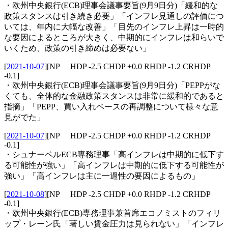
・欧州中央銀行(ECB)理事会議事要旨(9月9日分)「緩和的な
政策スタンスは引き続き必要」「インフレ見通しの評価につ
いては、年内に大幅な改善」「目先のインフレ上昇は一時的
な要因によるところが大きく、中期的にインフレは和らいで
いくため、政策の引き締めは必要ない」
[
2021-10-07
]
[NP HDP -2.5 CHDP +0.0 RHDP -1.2 CRHDP
-0.1]
・欧州中央銀行(ECB)理事会議事要旨(9月9日分)「PEPPがな
くても、全体的な金融政策スタンスは非常に緩和的であると
指摘」「PEPP、買い入れペースの再調整について様々な意
見がでた」
[
2021-10-07
]
[NP HDP -2.5 CHDP +0.0 RHDP -1.2 CRHDP
-0.1]
・シュナーベルECB専務理事「高インフレは中期的に低下す
る可能性が強い」「高インフレは中期的に低下する可能性が
強い」「高インフレは主に一過性の要因によるもの」
[
2021-10-08
]
[NP HDP -2.5 CHDP +0.0 RHDP -1.2 CRHDP
-0.1]
・欧州中央銀行(ECB)専務理事兼首席エコノミストのフィリ
ップ・レーン氏「著しい賃金圧力は見られない」「インフレ