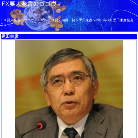
ＦＸ要人発言のゴゴヴィTOP
>
ＦＸ要人項目一覧
>
黒田東彦
>
2018年3月 黒田東彦発言・
ニュース
黒田東彦