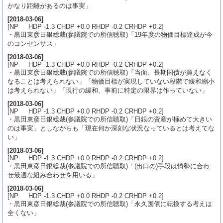
かなり距離があるのは事実」
[
2018-03-06
]
[NP HDP -1.3 CHDP +0.0 RHDP -0.2 CRHDP +0.2]
・黒田東彦日銀総裁(参議院での所信聴取)「19年度の物価目標達成が今
のコンセンサス」
[
2018-03-06
]
[NP HDP -1.3 CHDP +0.0 RHDP -0.2 CRHDP +0.2]
・黒田東彦日銀総裁(参議院での所信聴取)「当面、長期国債が買えなく
なることは考えられない」「物価目標が実現していない段階で緩和縮小
は考えられない」「現行の緩和、事前に特定の限界は作っていない」
[
2018-03-06
]
[NP HDP -1.3 CHDP +0.0 RHDP -0.2 CRHDP +0.2]
・黒田東彦日銀総裁(参議院での所信聴取)「日銀の資産が極めて大きい
のは事実」としながらも「現在何か深刻な状況なっているとは考えてな
い」
[
2018-03-06
]
[NP HDP -1.3 CHDP +0.0 RHDP -0.2 CRHDP +0.2]
・黒田東彦日銀総裁(参議院での所信聴取)「(出口の)手段は情勢に合わ
せ最適な組み合わせを用いる」
[
2018-03-06
]
[NP HDP -1.3 CHDP +0.0 RHDP -0.2 CRHDP +0.2]
・黒田東彦日銀総裁(参議院での所信聴取)「永久国債に転換する考えは
全くない」