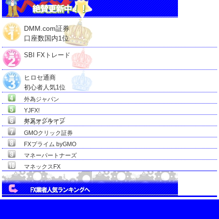
DMM.com証券
口座数国内1位
SBI FXトレード
ヒロセ通商
初心者人気1位
外為ジャパン
YJFX!
ヤフーグループ
外為オンライン
GMOクリック証券
FXプライム byGMO
マネーパートナーズ
マネックスFX