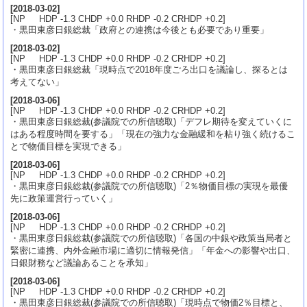
[
2018-03-02
]
[NP HDP -1.3 CHDP +0.0 RHDP -0.2 CRHDP +0.2]
・黒田東彦日銀総裁「政府との連携は今後とも必要であり重要」
[
2018-03-02
]
[NP HDP -1.3 CHDP +0.0 RHDP -0.2 CRHDP +0.2]
・黒田東彦日銀総裁「現時点で2018年度ごろ出口を議論し、探るとは
考えてない」
[
2018-03-06
]
[NP HDP -1.3 CHDP +0.0 RHDP -0.2 CRHDP +0.2]
・黒田東彦日銀総裁(参議院での所信聴取)「デフレ期待を変えていくに
はある程度時間を要する」「現在の強力な金融緩和を粘り強く続けるこ
とで物価目標を実現できる」
[
2018-03-06
]
[NP HDP -1.3 CHDP +0.0 RHDP -0.2 CRHDP +0.2]
・黒田東彦日銀総裁(参議院での所信聴取)「2％物価目標の実現を最優
先に政策運営行っていく」
[
2018-03-06
]
[NP HDP -1.3 CHDP +0.0 RHDP -0.2 CRHDP +0.2]
・黒田東彦日銀総裁(参議院での所信聴取)「各国の中銀や政策当局者と
緊密に連携、内外金融市場に適切に情報発信」「年金への影響や出口、
日銀財務など議論あることを承知」
[
2018-03-06
]
[NP HDP -1.3 CHDP +0.0 RHDP -0.2 CRHDP +0.2]
・黒田東彦日銀総裁(参議院での所信聴取)「現時点で物価2％目標と、