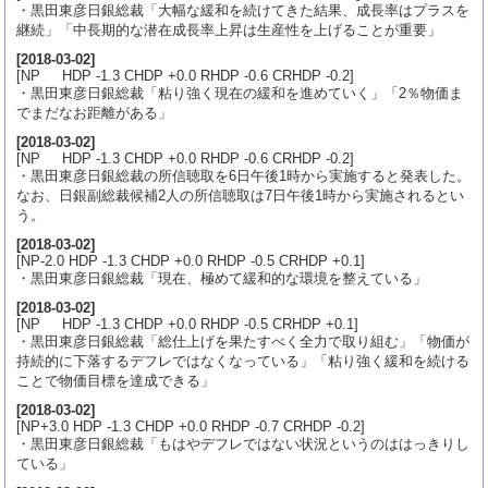
・黒田東彦日銀総裁「大幅な緩和を続けてきた結果、成長率はプラスを
継続」「中長期的な潜在成長率上昇は生産性を上げることが重要」
[
2018-03-02
]
[NP HDP -1.3 CHDP +0.0 RHDP -0.6 CRHDP -0.2]
・黒田東彦日銀総裁「粘り強く現在の緩和を進めていく」「2％物価ま
でまだなお距離がある」
[
2018-03-02
]
[NP HDP -1.3 CHDP +0.0 RHDP -0.6 CRHDP -0.2]
・黒田東彦日銀総裁の所信聴取を6日午後1時から実施すると発表した。
なお、日銀副総裁候補2人の所信聴取は7日午後1時から実施されるとい
う。
[
2018-03-02
]
[NP-2.0 HDP -1.3 CHDP +0.0 RHDP -0.5 CRHDP +0.1]
・黒田東彦日銀総裁「現在、極めて緩和的な環境を整えている」
[
2018-03-02
]
[NP HDP -1.3 CHDP +0.0 RHDP -0.5 CRHDP +0.1]
・黒田東彦日銀総裁「総仕上げを果たすべく全力で取り組む」「物価が
持続的に下落するデフレではなくなっている」「粘り強く緩和を続ける
ことで物価目標を達成できる」
[
2018-03-02
]
[NP+3.0 HDP -1.3 CHDP +0.0 RHDP -0.7 CRHDP -0.2]
・黒田東彦日銀総裁「もはやデフレではない状況というのははっきりし
ている」