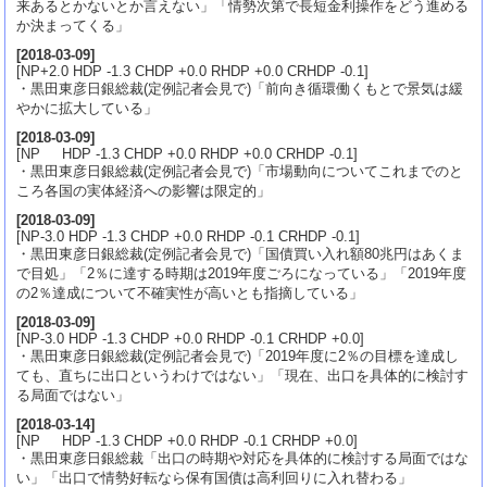
来あるとかないとか言えない」「情勢次第で長短金利操作をどう進める
か決まってくる」
[
2018-03-09
]
[NP+2.0 HDP -1.3 CHDP +0.0 RHDP +0.0 CRHDP -0.1]
・黒田東彦日銀総裁(定例記者会見で)「前向き循環働くもとで景気は緩
やかに拡大している」
[
2018-03-09
]
[NP HDP -1.3 CHDP +0.0 RHDP +0.0 CRHDP -0.1]
・黒田東彦日銀総裁(定例記者会見で)「市場動向についてこれまでのと
ころ各国の実体経済への影響は限定的」
[
2018-03-09
]
[NP-3.0 HDP -1.3 CHDP +0.0 RHDP -0.1 CRHDP -0.1]
・黒田東彦日銀総裁(定例記者会見で)「国債買い入れ額80兆円はあくま
で目処」「2％に達する時期は2019年度ごろになっている」「2019年度
の2％達成について不確実性が高いとも指摘している」
[
2018-03-09
]
[NP-3.0 HDP -1.3 CHDP +0.0 RHDP -0.1 CRHDP +0.0]
・黒田東彦日銀総裁(定例記者会見で)「2019年度に2％の目標を達成し
ても、直ちに出口というわけではない」「現在、出口を具体的に検討す
る局面ではない」
[
2018-03-14
]
[NP HDP -1.3 CHDP +0.0 RHDP -0.1 CRHDP +0.0]
・黒田東彦日銀総裁「出口の時期や対応を具体的に検討する局面ではな
い」「出口で情勢好転なら保有国債は高利回りに入れ替わる」