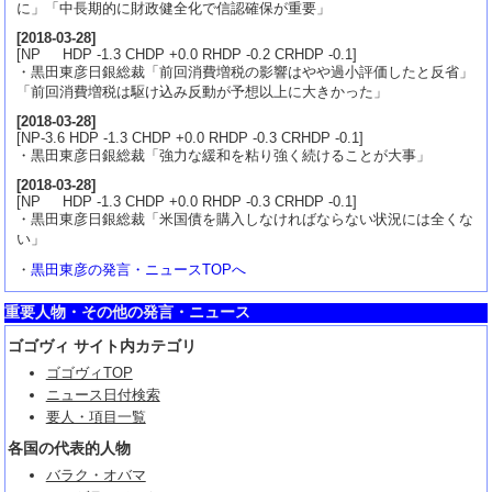
に」「中長期的に財政健全化で信認確保が重要」
[
2018-03-28
]
[NP HDP -1.3 CHDP +0.0 RHDP -0.2 CRHDP -0.1]
・黒田東彦日銀総裁「前回消費増税の影響はやや過小評価したと反省」
「前回消費増税は駆け込み反動が予想以上に大きかった」
[
2018-03-28
]
[NP-3.6 HDP -1.3 CHDP +0.0 RHDP -0.3 CRHDP -0.1]
・黒田東彦日銀総裁「強力な緩和を粘り強く続けることが大事」
[
2018-03-28
]
[NP HDP -1.3 CHDP +0.0 RHDP -0.3 CRHDP -0.1]
・黒田東彦日銀総裁「米国債を購入しなければならない状況には全くな
い」
・
黒田東彦の発言・ニュースTOPへ
重要人物・その他の発言・ニュース
ゴゴヴィ サイト内カテゴリ
ゴゴヴィTOP
ニュース日付検索
要人・項目一覧
各国の代表的人物
バラク・オバマ