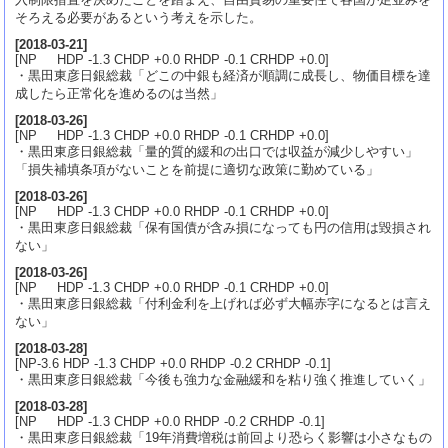
そろえる必要があるという考えを示した。
[
2018-03-21
]
[NP HDP -1.3 CHDP +0.0 RHDP -0.1 CRHDP +0.0]
・黒田東彦日銀総裁「どこの中銀も経済が順調に成長し、物価目標を達
成したら正常化を進めるのは当然」
[
2018-03-26
]
[NP HDP -1.3 CHDP +0.0 RHDP -0.1 CRHDP +0.0]
・黒田東彦日銀総裁「量的質的緩和の出口では収益が減少しやすい」
「損失補填条項がないことを前提に適切な政策に勤めている」
[
2018-03-26
]
[NP HDP -1.3 CHDP +0.0 RHDP -0.1 CRHDP +0.0]
・黒田東彦日銀総裁「保有国債が含み損になっても円の信用は毀損され
ない」
[
2018-03-26
]
[NP HDP -1.3 CHDP +0.0 RHDP -0.1 CRHDP +0.0]
・黒田東彦日銀総裁「付利金利を上げれば必ず大幅赤字になるとは言え
ない」
[
2018-03-28
]
[NP-3.6 HDP -1.3 CHDP +0.0 RHDP -0.2 CRHDP -0.1]
・黒田東彦日銀総裁「今後も強力な金融緩和を粘り強く推進していく」
[
2018-03-28
]
[NP HDP -1.3 CHDP +0.0 RHDP -0.2 CRHDP -0.1]
・黒田東彦日銀総裁「19年消費増税は前回より恐らく影響は小さなもの