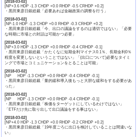
[
2018-03-02
]
[NP+3.6 HDP -1.3 CHDP +0.0 RHDP -0.5 CRHDP +0.2]
・黒田東彦日銀総裁「必要あれば金融政策の調整を行う」
[
2018-03-02
]
[NP-1.0 HDP -1.3 CHDP +0.0 RHDP -0.3 CRHDP +0.2]
・黒田東彦日銀総裁「今、出口の議論をするのは適切ではない」「必要
な時期に市場との対話は可能かつ必要」
[
2018-03-02
]
[NP+3.0 HDP -1.3 CHDP +0.0 RHDP -0.4 CRHDP -0.1]
・黒田東彦日銀総裁「かたくなに短期金利マイナス0.1％、長期金利0％
程度を変更しないということではない」「(出口について)必要なタイミ
ングで市場とコミュニケーションをとることは可能」
[
2018-03-02
]
[NP HDP -1.3 CHDP +0.0 RHDP -0.4 CRHDP -0.1]
・黒田東彦日銀総裁「量的緩和導入後もっと大胆な緩和をする必要があ
った」
[
2018-03-02
]
[NP HDP -1.3 CHDP +0.0 RHDP -0.4 CRHDP -0.1]
・黒田東彦日銀総裁「株価をターゲットにしているわけではない」
「ETFだけ先に取り出して出口議論をする事はない」
[
2018-03-02
]
[NP+4.0 HDP -1.3 CHDP +0.0 RHDP -0.2 CRHDP +0.2]
・黒田東彦日銀総裁「19年度ごろに出口を検討していることは間違いな
い」