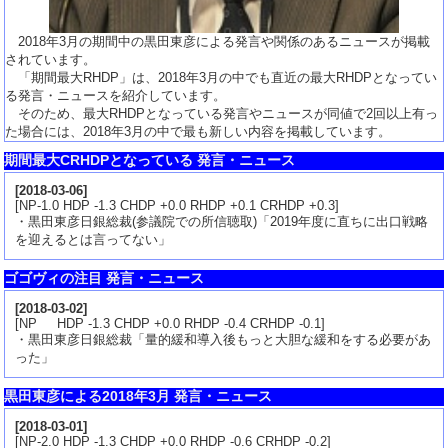
2018年3月の期間中の黒田東彦による発言や関係のあるニュースが掲載
されています。
「期間最大RHDP」は、2018年3月の中でも直近の最大RHDPとなってい
る発言・ニュースを紹介しています。
そのため、最大RHDPとなっている発言やニュースが同値で2回以上有っ
た場合には、2018年3月の中で最も新しい内容を掲載しています。
期間最大CRHDPとなっている 発言・ニュース
[
2018-03-06
]
[NP-1.0 HDP -1.3 CHDP +0.0 RHDP +0.1 CRHDP +0.3]
・黒田東彦日銀総裁(参議院での所信聴取)「2019年度に直ちに出口戦略
を迎えるとは言ってない」
ゴゴヴィの注目 発言・ニュース
[
2018-03-02
]
[NP HDP -1.3 CHDP +0.0 RHDP -0.4 CRHDP -0.1]
・黒田東彦日銀総裁「量的緩和導入後もっと大胆な緩和をする必要があ
った」
黒田東彦による2018年3月 発言・ニュース
[
2018-03-01
]
[NP-2.0 HDP -1.3 CHDP +0.0 RHDP -0.6 CRHDP -0.2]