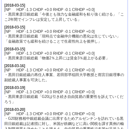
[
2018-03-15
]
[NP HDP -1.3 CHDP +0.0 RHDP -0.1 CRHDP +0.0]
・黒田東彦日銀総裁「今後とも強力な金融緩和を粘り強く続ける」「こ
こ2年間でインフレは安定して上昇している」
[
2018-03-15
]
[NP HDP -1.3 CHDP +0.0 RHDP -0.1 CRHDP +0.0]
・黒田東彦日銀総裁「現時点で金融仲介機能の悪化は生じていない」
「金融政策でも緩和を続けることで生産性向上を後押し」
[
2018-03-15
]
[NP HDP -1.3 CHDP +0.0 RHDP -0.1 CRHDP +0.0]
・黒田東彦日銀総裁「物価2％上昇には賃金3％超上がる必要」
[
2018-03-16
]
[NP HDP -1.3 CHDP +0.0 RHDP -0.1 CRHDP +0.0]
・黒田日銀総裁の再任人事案、若田部早稲田大学教授と雨宮日銀理事の
副総裁人事案を可決した。
[
2018-03-19
]
[NP HDP -1.3 CHDP +0.0 RHDP -0.1 CRHDP +0.0]
・黒田東彦日銀総裁「G20は引き続き自由貿易の重要性を訴えていくだ
ろう」
[
2018-03-20
]
[NP HDP -1.3 CHDP +0.0 RHDP -0.1 CRHDP +0.0]
・G20財務相中銀総裁会議に出席するためアルゼンチンを訪れている黒
田日銀総裁は記者団に対し、米国が鉄鋼などに高い関税を課す異例の輸
入制限措置を決めたことを踏まえ、自由貿易の重要性で各国が足並みを