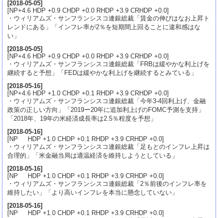
[
2018-05-05
]
[NP+4.6 HDP +0.9 CHDP +0.0 RHDP +3.9 CRHDP +0.0]
・ウィリアムズ・サンフランシスコ連銀総裁「賃金の伸びはなお上昇ト
レンドにある」「インフレ率が2％を短期間上回ることに違和感はな
い」
[
2018-05-05
]
[NP+4.6 HDP +0.9 CHDP +0.0 RHDP +3.9 CRHDP +0.0]
・ウィリアムズ・サンフランシスコ連銀総裁「FRBは緩やかな利上げを
継続すると予想」「FEDは緩やかな利上げを継続するとみている」
[
2018-05-16
]
[NP+4.6 HDP +1.0 CHDP +0.1 RHDP +3.9 CRHDP +0.0]
・ウィリアムズ・サンフランシスコ連銀総裁「今年3-4回利上げ、金融
政策の正しい方向」「2019ー20年に追加利上げのFOMC予測を支持」
「2018年、19年の米経済成長率は2.5％程度を予想」
[
2018-05-16
]
[NP HDP +1.0 CHDP +0.1 RHDP +3.9 CRHDP +0.0]
・ウィリアムズ・サンフランシスコ連銀総裁「足もとのインフレ上昇は
合理的」「米金融当局は適温経済を維持しようとしている」
[
2018-05-16
]
[NP HDP +1.0 CHDP +0.1 RHDP +3.9 CRHDP +0.0]
・ウィリアムズ・サンフランシスコ連銀総裁「2％前後のインフレ率を
維持したい」「より高いインフレを本当に懸念していない」
[
2018-05-16
]
[NP HDP +1.0 CHDP +0.1 RHDP +3.9 CRHDP +0.0]