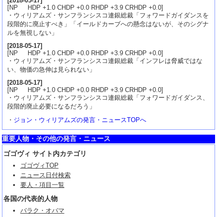
[
2018-05-17
]
[NP HDP +1.0 CHDP +0.0 RHDP +3.9 CRHDP +0.0]
・ウィリアムズ・サンフランシスコ連銀総裁「フォワードガイダンスを
段階的に廃止すべき」「イールドカーブへの懸念はないが、そのシグナ
ルを無視しない」
[
2018-05-17
]
[NP HDP +1.0 CHDP +0.0 RHDP +3.9 CRHDP +0.0]
・ウィリアムズ・サンフランシスコ連銀総裁「インフレは脅威ではな
い、物価の急伸は見られない」
[
2018-05-17
]
[NP HDP +1.0 CHDP +0.0 RHDP +3.9 CRHDP +0.0]
・ウィリアムズ・サンフランシスコ連銀総裁「フォワードガイダンス、
段階的廃止必要になるだろう」
・
ジョン・ウィリアムズの発言・ニュースTOPへ
重要人物・その他の発言・ニュース
ゴゴヴィ サイト内カテゴリ
ゴゴヴィTOP
ニュース日付検索
要人・項目一覧
各国の代表的人物
バラク・オバマ