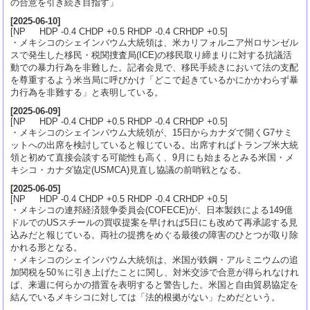
の合意を引き続き目指す」
[
2025-06-10
]
[NP HDP -0.4 CHDP +0.5 RHDP -0.4 CRHDP +0.5]
・メキシコのシェインバウム大統領は、米カリフォルニア州ロサンゼル
スで発生した移民・税関捜査局(ICE)の移民取り締まりに対する抗議活
動での暴力行為を非難した。記者会見で、移民手続きにおいて法の支配
を尊重するよう米当局に呼びかけ「どこで起きているかにかかわらず暴
力行為を非難する」と表明している。
[
2025-06-09
]
[NP HDP -0.4 CHDP +0.5 RHDP -0.4 CRHDP +0.5]
・メキシコのシェインバウム大統領が、15日からカナダで開くG7サミ
ットへの出席を検討していると報じている。出席すればトランプ米大統
領と初めて直接会談する可能性も高く、9月にも始まるとみる米国・メ
キシコ・カナダ協定(USMCA)見直し協議の前哨戦となる。
[
2025-06-05
]
[NP HDP -0.4 CHDP +0.5 RHDP -0.4 CRHDP +0.5]
・メキシコの連邦経済競争委員会(COFECE)が、日本製鉄による149億
ドルでのUSスチールの買収提案を早ければ5日にも改めて再承認する見
込みだと報じている。両社の提携をめぐる最後の障害のひとつが取り除
かれる形となる。
・メキシコのシェインバウム大統領は、米国が鉄鋼・アルミニウムの追
加関税を50％に引き上げたことに関し、対米交渉で合意が得られなけれ
ば、来週に何らかの措置を表明すると警告した。米国と自由貿易協定を
結んでいるメキシコに対しては「法的根拠がない」ためだという。