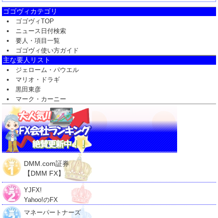
ゴゴヴィカテゴリ
ゴゴヴィTOP
ニュース日付検索
要人・項目一覧
ゴゴヴィ使い方ガイド
主な要人リスト
ジェローム・パウエル
マリオ・ドラギ
黒田東彦
マーク・カーニー
DMM.com証券
【DMM FX】
YJFX!
Yahoo!のFX
マネーパートナーズ