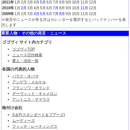
2011年
1月
2月
3月
4月
5月
6月
7月
8月
9月
10月
11月
12月
2010年
1月
2月
3月
4月
5月
6月
7月
8月
9月
10月
11月
12月
2009年
1月
2月
3月
4月
5月
6月
7月
8月
9月
10月
11月
12月
※発言やニュースが有る月はカレンダーを選択するとバックナンバーを表
示します
重要人物・その他の発言・ニュース
ゴゴヴィ サイト内カテゴリ
ゴゴヴィTOP
ニュース日付検索
要人・項目一覧
各国の代表的人物
バラク・オバマ
アンゲラ・メルケル
フランソワ・オランド
デーヴィッド・キャメロン
アントニス・サマラス
格付け会社
S＆P(スタンダード＆プアーズ)
ムーディーズ
フィッチ・レーティングス