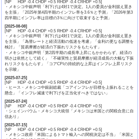
[NP HDP -0.4 CHDP +0.5 RHDP -0.4 CRHDP +0.5]
・メキシコ中銀声明「利下げは4対1で決定。1人の委員が金利据え置き
を主張」「2025年第4四半期のインフレ率を3.6％と予測」「2026年第3
四半期にインフレ率は目標の3％に向けて収束すると予測」
[
2025-08-08
]
[NP HDP -0.4 CHDP +0.5 RHDP -0.4 CRHDP +0.5]
・メキシコ中銀声明「利下げは4対1で決定。1人の委員が金利据え置き
を主張」「為替レートと経済活動の低迷を考慮」「金利の更なる調整を
検討」「貿易摩擦が経済の下振れリスクをもたらす」
・メキシコ中銀声明「第2四半期の成長率上昇にもかかわらず、経済の
弱さは依然として続く」「不確実性と貿易摩擦が経済成長の大幅な下振
れリスクをもたらす」「コアCPIの持続的な上昇はインフレ上昇リスク
を示唆」
[
2025-07-25
]
[NP HDP -0.4 CHDP +0.5 RHDP -0.4 CRHDP +0.5]
・ヒース・メキシコ中銀副総裁「コアインフレが目標を上振れることを
懸念」「インフレ減速で利下げを正当化すべきではない」
[
2025-07-24
]
[NP HDP -0.4 CHDP +0.5 RHDP -0.4 CRHDP +0.5]
・シェインバウム・メキシコ大統領「メキシコは米国との関税合意に自
信あり」
[
2025-07-15
]
[NP HDP -0.4 CHDP +0.5 RHDP -0.4 CRHDP +0.5]
・メキシコ政府「米国によるトマト輸入への関税決定は不当」「米国と