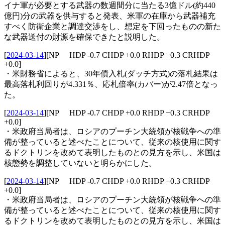
イナ軍が必要とする武器の数週間分に当たる3億ドル(約440
億円)分の武器を供与すると発表、米軍の在庫から武器補充
すべく防衛企業と調達交渉をし、想定を下回ったものの新た
な武器送付の財源を確保できたと説明した。
[
2024-03-14
]
[NP HDP -0.7 CHDP +0.0 RHDP +0.3 CRHDP
+0.0]
・米財務省によると、30年債入札(ダッチ方式)の落札結果は
最高落札利回りが4.331％、応札倍率(カバー)が2.47倍となっ
た。
[
2024-03-14
]
[NP HDP -0.7 CHDP +0.0 RHDP +0.3 CRHDP
+0.0]
・米政府当局者は、ロシアのプーチン大統領が核戦争への準
備が整っていると述べたことについて、従来の核使用に関す
るドクトリンを改めて表明したものとの見方を示し、米国は
核態勢を調整していないと明らかにした。
[
2024-03-14
]
[NP HDP -0.7 CHDP +0.0 RHDP +0.3 CRHDP
+0.0]
・米政府当局者は、ロシアのプーチン大統領が核戦争への準
備が整っていると述べたことについて、従来の核使用に関す
るドクトリンを改めて表明したものとの見方を示し、米国は