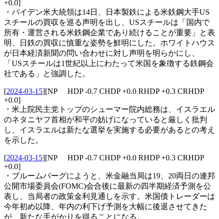
+0.0]
・バイデン米大統領は14日、日本製鉄による米鉄鋼大手US
スチールの買収を巡る声明を出し、USスチールは「国内で
所有・運営される米鉄鋼企業であり続けることが重要」と表
明、日鉄の買収に慎重な姿勢を鮮明にした。ホワイトハウス
が日本経済新聞の問い合わせに対し声明を明らかにし、
「USスチールは1世紀以上にわたって米国を象徴する鉄鋼会
社である」と強調した。
[
2024-03-15
]
[NP HDP -0.7 CHDP +0.0 RHDP +0.3 CRHDP
+0.0]
・米上院民主党トップのシューマー院内総務は、イスラエル
のネタニヤフ首相が和平の妨げになっていると厳しく批判
し、イスラエルは新たな選挙を実施する必要があるとの考え
を示した。
[
2024-03-15
]
[NP HDP -0.7 CHDP +0.0 RHDP +0.3 CRHDP
+0.0]
・ブルームバーグにようと、米金融当局は19、20両日の連邦
公開市場委員会(FOMC)会合後に最新の四半期経済予測を公
表し、当局者の政策金利見通しを示す。米国債トレーダーは
今年初め以降、年内の利下げ予測を大幅に後退させてきた
が、新たな手がかりを得ることになる。