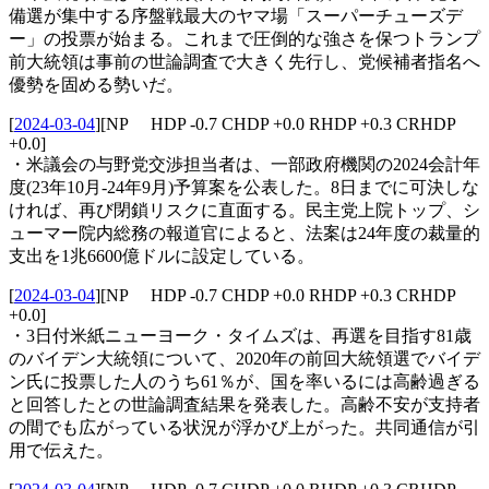
備選が集中する序盤戦最大のヤマ場「スーパーチューズデ
ー」の投票が始まる。これまで圧倒的な強さを保つトランプ
前大統領は事前の世論調査で大きく先行し、党候補者指名へ
優勢を固める勢いだ。
[
2024-03-04
]
[NP HDP -0.7 CHDP +0.0 RHDP +0.3 CRHDP
+0.0]
・米議会の与野党交渉担当者は、一部政府機関の2024会計年
度(23年10月-24年9月)予算案を公表した。8日までに可決しな
ければ、再び閉鎖リスクに直面する。民主党上院トップ、シ
ューマー院内総務の報道官によると、法案は24年度の裁量的
支出を1兆6600億ドルに設定している。
[
2024-03-04
]
[NP HDP -0.7 CHDP +0.0 RHDP +0.3 CRHDP
+0.0]
・3日付米紙ニューヨーク・タイムズは、再選を目指す81歳
のバイデン大統領について、2020年の前回大統領選でバイデ
ン氏に投票した人のうち61％が、国を率いるには高齢過ぎる
と回答したとの世論調査結果を発表した。高齢不安が支持者
の間でも広がっている状況が浮かび上がった。共同通信が引
用で伝えた。