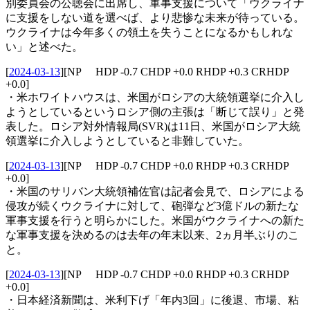
別委員会の公聴会に出席し、軍事支援について「ウクライナ
に支援をしない道を選べば、より悲惨な未来が待っている。
ウクライナは今年多くの領土を失うことになるかもしれな
い」と述べた。
[
2024-03-13
]
[NP HDP -0.7 CHDP +0.0 RHDP +0.3 CRHDP
+0.0]
・米ホワイトハウスは、米国がロシアの大統領選挙に介入し
ようとしているというロシア側の主張は「断じて誤り」と発
表した。ロシア対外情報局(SVR)は11日、米国がロシア大統
領選挙に介入しようとしていると非難していた。
[
2024-03-13
]
[NP HDP -0.7 CHDP +0.0 RHDP +0.3 CRHDP
+0.0]
・米国のサリバン大統領補佐官は記者会見で、ロシアによる
侵攻が続くウクライナに対して、砲弾など3億ドルの新たな
軍事支援を行うと明らかにした。米国がウクライナへの新た
な軍事支援を決めるのは去年の年末以来、2ヵ月半ぶりのこ
と。
[
2024-03-13
]
[NP HDP -0.7 CHDP +0.0 RHDP +0.3 CRHDP
+0.0]
・日本経済新聞は、米利下げ「年内3回」に後退、市場、粘