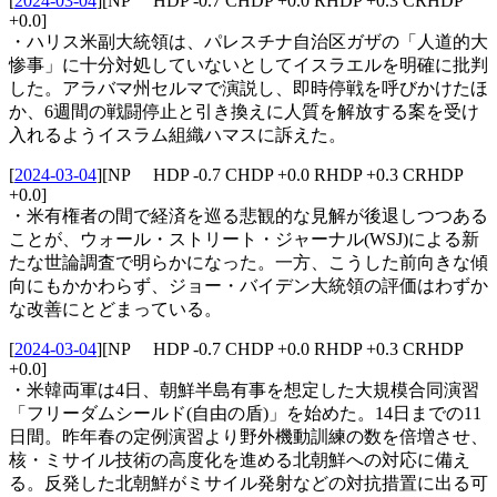
[
2024-03-04
]
[NP HDP -0.7 CHDP +0.0 RHDP +0.3 CRHDP
+0.0]
・ハリス米副大統領は、パレスチナ自治区ガザの「人道的大
惨事」に十分対処していないとしてイスラエルを明確に批判
した。アラバマ州セルマで演説し、即時停戦を呼びかけたほ
か、6週間の戦闘停止と引き換えに人質を解放する案を受け
入れるようイスラム組織ハマスに訴えた。
[
2024-03-04
]
[NP HDP -0.7 CHDP +0.0 RHDP +0.3 CRHDP
+0.0]
・米有権者の間で経済を巡る悲観的な見解が後退しつつある
ことが、ウォール・ストリート・ジャーナル(WSJ)による新
たな世論調査で明らかになった。一方、こうした前向きな傾
向にもかかわらず、ジョー・バイデン大統領の評価はわずか
な改善にとどまっている。
[
2024-03-04
]
[NP HDP -0.7 CHDP +0.0 RHDP +0.3 CRHDP
+0.0]
・米韓両軍は4日、朝鮮半島有事を想定した大規模合同演習
「フリーダムシールド(自由の盾)」を始めた。14日までの11
日間。昨年春の定例演習より野外機動訓練の数を倍増させ、
核・ミサイル技術の高度化を進める北朝鮮への対応に備え
る。反発した北朝鮮がミサイル発射などの対抗措置に出る可