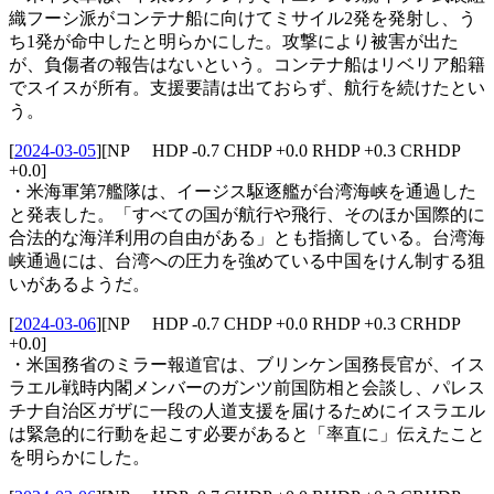
織フーシ派がコンテナ船に向けてミサイル2発を発射し、う
ち1発が命中したと明らかにした。攻撃により被害が出た
が、負傷者の報告はないという。コンテナ船はリベリア船籍
でスイスが所有。支援要請は出ておらず、航行を続けたとい
う。
[
2024-03-05
]
[NP HDP -0.7 CHDP +0.0 RHDP +0.3 CRHDP
+0.0]
・米海軍第7艦隊は、イージス駆逐艦が台湾海峡を通過した
と発表した。「すべての国が航行や飛行、そのほか国際的に
合法的な海洋利用の自由がある」とも指摘している。台湾海
峡通過には、台湾への圧力を強めている中国をけん制する狙
いがあるようだ。
[
2024-03-06
]
[NP HDP -0.7 CHDP +0.0 RHDP +0.3 CRHDP
+0.0]
・米国務省のミラー報道官は、ブリンケン国務長官が、イス
ラエル戦時内閣メンバーのガンツ前国防相と会談し、パレス
チナ自治区ガザに一段の人道支援を届けるためにイスラエル
は緊急的に行動を起こす必要があると「率直に」伝えたこと
を明らかにした。