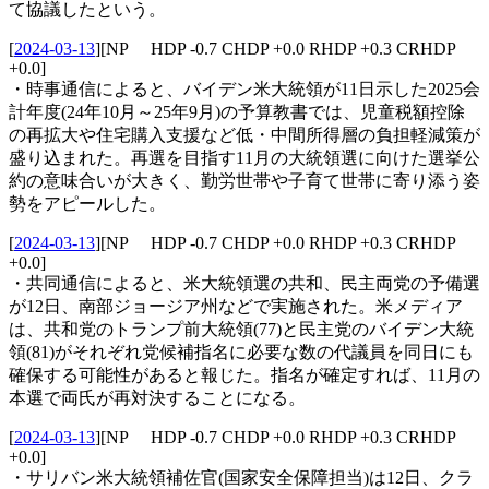
て協議したという。
[
2024-03-13
]
[NP HDP -0.7 CHDP +0.0 RHDP +0.3 CRHDP
+0.0]
・時事通信によると、バイデン米大統領が11日示した2025会
計年度(24年10月～25年9月)の予算教書では、児童税額控除
の再拡大や住宅購入支援など低・中間所得層の負担軽減策が
盛り込まれた。再選を目指す11月の大統領選に向けた選挙公
約の意味合いが大きく、勤労世帯や子育て世帯に寄り添う姿
勢をアピールした。
[
2024-03-13
]
[NP HDP -0.7 CHDP +0.0 RHDP +0.3 CRHDP
+0.0]
・共同通信によると、米大統領選の共和、民主両党の予備選
が12日、南部ジョージア州などで実施された。米メディア
は、共和党のトランプ前大統領(77)と民主党のバイデン大統
領(81)がそれぞれ党候補指名に必要な数の代議員を同日にも
確保する可能性があると報じた。指名が確定すれば、11月の
本選で両氏が再対決することになる。
[
2024-03-13
]
[NP HDP -0.7 CHDP +0.0 RHDP +0.3 CRHDP
+0.0]
・サリバン米大統領補佐官(国家安全保障担当)は12日、クラ