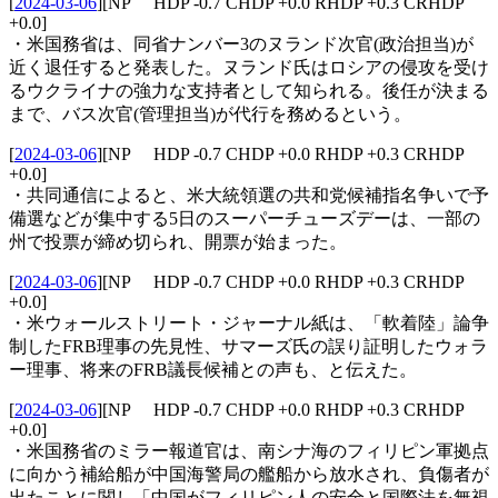
[
2024-03-06
]
[NP HDP -0.7 CHDP +0.0 RHDP +0.3 CRHDP
+0.0]
・米国務省は、同省ナンバー3のヌランド次官(政治担当)が
近く退任すると発表した。ヌランド氏はロシアの侵攻を受け
るウクライナの強力な支持者として知られる。後任が決まる
まで、バス次官(管理担当)が代行を務めるという。
[
2024-03-06
]
[NP HDP -0.7 CHDP +0.0 RHDP +0.3 CRHDP
+0.0]
・共同通信によると、米大統領選の共和党候補指名争いで予
備選などが集中する5日のスーパーチューズデーは、一部の
州で投票が締め切られ、開票が始まった。
[
2024-03-06
]
[NP HDP -0.7 CHDP +0.0 RHDP +0.3 CRHDP
+0.0]
・米ウォールストリート・ジャーナル紙は、「軟着陸」論争
制したFRB理事の先見性、サマーズ氏の誤り証明したウォラ
ー理事、将来のFRB議長候補との声も、と伝えた。
[
2024-03-06
]
[NP HDP -0.7 CHDP +0.0 RHDP +0.3 CRHDP
+0.0]
・米国務省のミラー報道官は、南シナ海のフィリピン軍拠点
に向かう補給船が中国海警局の艦船から放水され、負傷者が
出たことに関し「中国がフィリピン人の安全と国際法を無視