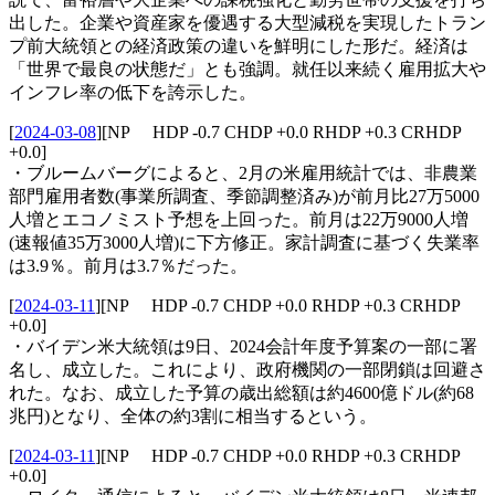
出した。企業や資産家を優遇する大型減税を実現したトラン
プ前大統領との経済政策の違いを鮮明にした形だ。経済は
「世界で最良の状態だ」とも強調。就任以来続く雇用拡大や
インフレ率の低下を誇示した。
[
2024-03-08
]
[NP HDP -0.7 CHDP +0.0 RHDP +0.3 CRHDP
+0.0]
・ブルームバーグによると、2月の米雇用統計では、非農業
部門雇用者数(事業所調査、季節調整済み)が前月比27万5000
人増とエコノミスト予想を上回った。前月は22万9000人増
(速報値35万3000人増)に下方修正。家計調査に基づく失業率
は3.9％。前月は3.7％だった。
[
2024-03-11
]
[NP HDP -0.7 CHDP +0.0 RHDP +0.3 CRHDP
+0.0]
・バイデン米大統領は9日、2024会計年度予算案の一部に署
名し、成立した。これにより、政府機関の一部閉鎖は回避さ
れた。なお、成立した予算の歳出総額は約4600億ドル(約68
兆円)となり、全体の約3割に相当するという。
[
2024-03-11
]
[NP HDP -0.7 CHDP +0.0 RHDP +0.3 CRHDP
+0.0]