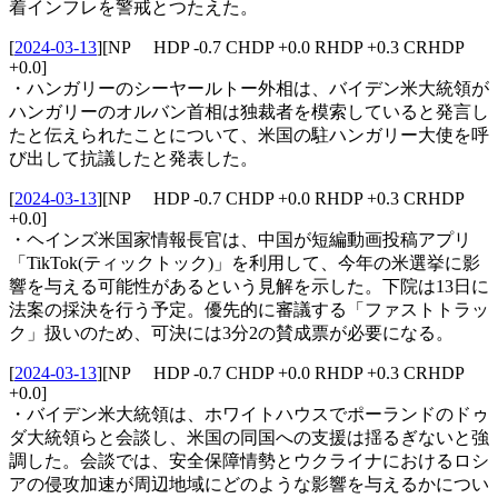
着インフレを警戒とつたえた。
[
2024-03-13
]
[NP HDP -0.7 CHDP +0.0 RHDP +0.3 CRHDP
+0.0]
・ハンガリーのシーヤールトー外相は、バイデン米大統領が
ハンガリーのオルバン首相は独裁者を模索していると発言し
たと伝えられたことについて、米国の駐ハンガリー大使を呼
び出して抗議したと発表した。
[
2024-03-13
]
[NP HDP -0.7 CHDP +0.0 RHDP +0.3 CRHDP
+0.0]
・ヘインズ米国家情報長官は、中国が短編動画投稿アプリ
「TikTok(ティックトック)」を利用して、今年の米選挙に影
響を与える可能性があるという見解を示した。下院は13日に
法案の採決を行う予定。優先的に審議する「ファストトラッ
ク」扱いのため、可決には3分2の賛成票が必要になる。
[
2024-03-13
]
[NP HDP -0.7 CHDP +0.0 RHDP +0.3 CRHDP
+0.0]
・バイデン米大統領は、ホワイトハウスでポーランドのドゥ
ダ大統領らと会談し、米国の同国への支援は揺るぎないと強
調した。会談では、安全保障情勢とウクライナにおけるロシ
アの侵攻加速が周辺地域にどのような影響を与えるかについ