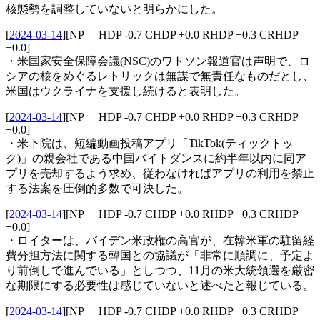
核態勢を調整していないと明らかにした。
[
2024-03-14
]
[NP HDP -0.7 CHDP +0.0 RHDP +0.3 CRHDP
+0.0]
・米国家安全保障会議(NSC)のワトソン報道官は声明で、ロ
シアの核をめぐるレトリックは無謀で無責任なものだとし、
米国はウクライナを支援し続けると表明した。
[
2024-03-14
]
[NP HDP -0.7 CHDP +0.0 RHDP +0.3 CRHDP
+0.0]
・米下院は、短編動画投稿アプリ「TikTok(ティックトッ
ク)」の親会社である中国バイトダンスに約半年以内に同ア
プリを売却するよう求め、従わなければアプリの利用を禁止
する法案を圧倒的多数で可決した。
[
2024-03-14
]
[NP HDP -0.7 CHDP +0.0 RHDP +0.3 CRHDP
+0.0]
・ロイターは、バイデン米政権の高官が、在韓米軍の駐留経
費分担方法に関する韓国との協議が「非常に順調に、予定よ
り前倒しで進んでいる」としつつ、11月の米大統領選を厳密
な期限にする必要性は感じていないと述べたと報じている。
[
2024-03-14
]
[NP HDP -0.7 CHDP +0.0 RHDP +0.3 CRHDP