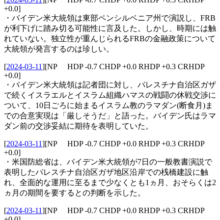
+0.0]
・バイデン米大統領は東部ペンシルベニア州で演説し、FRB
が利下げに踏み切る可能性に言及した。しかし、時期には触
れていない。独立性が重んじられるFRBの金融政策について
大統領が発言するのは珍しい。
[
2024-03-11
]
[NP HDP -0.7 CHDP +0.0 RHDP +0.3 CRHDP
+0.0]
・バイデン米大統領は記者団に対し、パレスチナ自治区ガザ
で続くイスラエルとイスラム組織ハマスの戦闘の休戦交渉に
ついて、10日ごろに始まるイスラム教のラマダン(断食月)ま
での合意実現は「厳しそうだ」と語った。バイデン氏はラマ
ダン前の交渉妥結に期待を表明していた。
[
2024-03-11
]
[NP HDP -0.7 CHDP +0.0 RHDP +0.3 CRHDP
+0.0]
・米国防総省は、バイデン米大統領が7日の一般教書演説で
表明したパレスチナ自治区ガザ地区沿岸での桟橋建設に触
れ、全面的な運用に至るまで少なくとも1ヵ月、おそらくは2
ヵ月の期間を要するとの判断を示した。
[
2024-03-11
]
[NP HDP -0.7 CHDP +0.0 RHDP +0.3 CRHDP
+0.0]