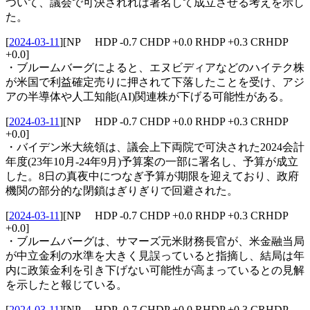
ついて、議会で可決されれば署名して成立させる考えを示し
た。
[
2024-03-11
]
[NP HDP -0.7 CHDP +0.0 RHDP +0.3 CRHDP
+0.0]
・ブルームバーグによると、エヌビディアなどのハイテク株
が米国で利益確定売りに押されて下落したことを受け、アジ
アの半導体や人工知能(AI)関連株が下げる可能性がある。
[
2024-03-11
]
[NP HDP -0.7 CHDP +0.0 RHDP +0.3 CRHDP
+0.0]
・バイデン米大統領は、議会上下両院で可決された2024会計
年度(23年10月-24年9月)予算案の一部に署名し、予算が成立
した。8日の真夜中につなぎ予算が期限を迎えており、政府
機関の部分的な閉鎖はぎりぎりで回避された。
[
2024-03-11
]
[NP HDP -0.7 CHDP +0.0 RHDP +0.3 CRHDP
+0.0]
・ブルームバーグは、サマーズ元米財務長官が、米金融当局
が中立金利の水準を大きく見誤っていると指摘し、結局は年
内に政策金利を引き下げない可能性が高まっているとの見解
を示したと報じている。
[
2024-03-11
]
[NP HDP -0.7 CHDP +0.0 RHDP +0.3 CRHDP