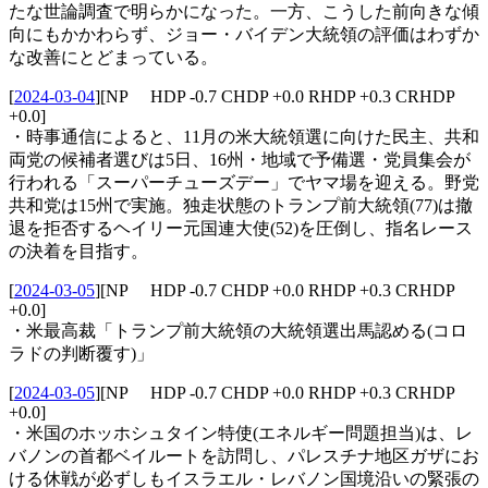
たな世論調査で明らかになった。一方、こうした前向きな傾
向にもかかわらず、ジョー・バイデン大統領の評価はわずか
な改善にとどまっている。
[
2024-03-04
]
[NP HDP -0.7 CHDP +0.0 RHDP +0.3 CRHDP
+0.0]
・時事通信によると、11月の米大統領選に向けた民主、共和
両党の候補者選びは5日、16州・地域で予備選・党員集会が
行われる「スーパーチューズデー」でヤマ場を迎える。野党
共和党は15州で実施。独走状態のトランプ前大統領(77)は撤
退を拒否するヘイリー元国連大使(52)を圧倒し、指名レース
の決着を目指す。
[
2024-03-05
]
[NP HDP -0.7 CHDP +0.0 RHDP +0.3 CRHDP
+0.0]
・米最高裁「トランプ前大統領の大統領選出馬認める(コロ
ラドの判断覆す)」
[
2024-03-05
]
[NP HDP -0.7 CHDP +0.0 RHDP +0.3 CRHDP
+0.0]
・米国のホッホシュタイン特使(エネルギー問題担当)は、レ
バノンの首都ベイルートを訪問し、パレスチナ地区ガザにお
ける休戦が必ずしもイスラエル・レバノン国境沿いの緊張の