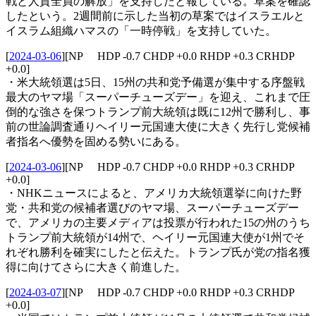
戦と人質全員の解放」を支持したと報じている。草案を確認
したという。2週間前に示した当初の草案ではイスラエルと
イスラム組織ハマスの「一時停戦」を支持していた。
[
2024-03-06
]
[NP HDP -0.7 CHDP +0.0 RHDP +0.3 CRHDP
+0.0]
・米大統領選は5日、15州の共和党予備選が集中する序盤戦
最大のヤマ場「スーパーチューズデー」を迎え、これまで圧
倒的な強さを保つトランプ前大統領は既に12州で勝利し、事
前の世論調査通りヘイリー元国連大使に大きく先行し党候補
者指名へ優勢を固める勢いにある。
[
2024-03-06
]
[NP HDP -0.7 CHDP +0.0 RHDP +0.3 CRHDP
+0.0]
・NHKニュースによると、アメリカ大統領選挙に向けた野
党・共和党の候補者選びのヤマ場、スーパーチューズデー
で、アメリカの主要メディアは投票が行われた15の州のうち
トランプ前大統領が14州で、ヘイリー元国連大使が1州でそ
れぞれ勝利を確実にしたと伝えた。トランプ氏が党の指名獲
得に向けてさらに大きく前進した。
[
2024-03-07
]
[NP HDP -0.7 CHDP +0.0 RHDP +0.3 CRHDP
+0.0]