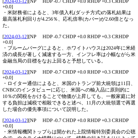
[
2024-03-12
]
[NP HDP -0.7 CHDP +0.0 RHDP +0.3 CRHDP
+0.0]
・米財務省によると、3年債入札(ダッチ方式)の落札結果は
最高落札利回りが4.256％、応札倍率(カバー)が2.60倍となっ
た。
[
2024-03-12
]
[NP HDP -0.7 CHDP +0.0 RHDP +0.3 CRHDP
+0.0]
・ブルームバーグによると、ホワイトハウスは2024年に米経
済の成長が著しく減速する一方、インフレ率は小幅ながら米
金融当局の目標をなお上回ると予想している。
[
2024-03-12
]
[NP HDP -0.7 CHDP +0.0 RHDP +0.3 CRHDP
+0.0]
・ロイター通信によると、米国のトランプ前大統領は11日、
CNBCのインタビューに応じ、米国への輸入品に原則的に
10％の関税をかけることで物価が上昇しても、一般家庭に対
する負担は減税で相殺できると述べ、11月の大統領選で再選
した場合の優先事項について説明した。
[
2024-03-12
]
[NP HDP -0.7 CHDP +0.0 RHDP +0.3 CRHDP
+0.0]
・米情報機関トップらは開かれた上院情報特別委員会の公聴