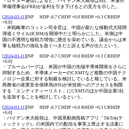
・ロイター通信によると、バイデン米大統領は8日、米連邦
準備理事会(FRB)が金利を引き下げるとの見方を示した。
[
2024-03-11
]
[NP HDP -0.7 CHDP +0.0 RHDP +0.3 CRHDP
+0.0]
・米戦略軍のコットン司令官は、中国が新たな移動式大陸間
弾道ミサイル(ICBM)を開発中だと明らかにした。米側は中
国の不透明な核戦力増強に懸念を深めている。議会からは米
軍も核戦力の強化を急ぐべきだと訴える声が出たという。
[
2024-03-11
]
[NP HDP -0.7 CHDP +0.0 RHDP +0.3 CRHDP
+0.0]
・ブルームバーグは、米国が中国の先端半導体開発をさらに
抑制するため、半導体メーカーのCXMTなど複数の中国テク
ノロジー企業に対する制裁を検討していると報じている。米
商務省の産業安全保障局(BIS)が米技術へのアクセスを制限
する「エンティティーリスト」にCXMTのほか中国企業5社
を追加することを検討しているという。
[
2024-03-11
]
[NP HDP -0.7 CHDP +0.0 RHDP +0.3 CRHDP
+0.0]
・バイデン米大統領は、中国系動画投稿アプリ「TikTok(テ
ィックトック)」の米国内での配信を事実上禁止する法案に