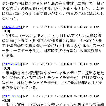
デン政権が目標とする朝鮮半島の完全非核化に向けて「暫定
的な措置」の提示を検討する用意があると表明した。北朝鮮
に対話に応じるよう促す狙いがある。措置の詳細には言及し
なかった。
[
2024-03-05
]
[NP HDP -0.7 CHDP +0.0 RHDP +0.3 CRHDP
+0.0]
・NHKニュースによると、ことし11月のアメリカ大統領選
挙に向けた野党・共和党の候補者選びは5日、全米の15の州
で予備選挙や党員集会が一斉に行われる大きな山場、スーパ
ーチューズデーを迎え、日本時間の今夜8時から順次投票が
始まる。
[
2024-03-05
]
[NP HDP -0.7 CHDP +0.0 RHDP +0.3 CRHDP
+0.0]
・米国防総省の機密情報をソーシャルメディアに流出させた
罪に問われている空軍州兵テシェイラ被告が、裁判で有罪を
認めた。検察はテシェイラ被告について最高16年8ヵ月の実
刑判決を求めている。
[
2024-03-05
]
[NP HDP -0.7 CHDP +0.0 RHDP +0.3 CRHDP
+0.0]
・米中央軍は、中東のアデン湾でイエメンの親イラン武装組