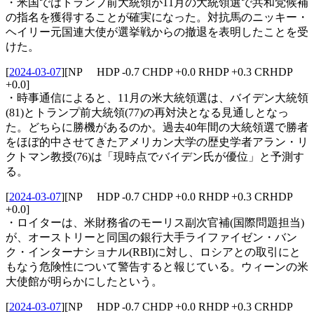
・米国ではトランプ前大統領が11月の大統領選で共和党候補
の指名を獲得することが確実になった。対抗馬のニッキー・
ヘイリー元国連大使が選挙戦からの撤退を表明したことを受
けた。
[
2024-03-07
]
[NP HDP -0.7 CHDP +0.0 RHDP +0.3 CRHDP
+0.0]
・時事通信によると、11月の米大統領選は、バイデン大統領
(81)とトランプ前大統領(77)の再対決となる見通しとなっ
た。どちらに勝機があるのか。過去40年間の大統領選で勝者
をほぼ的中させてきたアメリカン大学の歴史学者アラン・リ
クトマン教授(76)は「現時点でバイデン氏が優位」と予測す
る。
[
2024-03-07
]
[NP HDP -0.7 CHDP +0.0 RHDP +0.3 CRHDP
+0.0]
・ロイターは、米財務省のモーリス副次官補(国際問題担当)
が、オーストリーと同国の銀行大手ライファイゼン・バン
ク・インターナショナル(RBI)に対し、ロシアとの取引にと
もなう危険性について警告すると報じている。ウィーンの米
大使館が明らかにしたという。
[
2024-03-07
]
[NP HDP -0.7 CHDP +0.0 RHDP +0.3 CRHDP