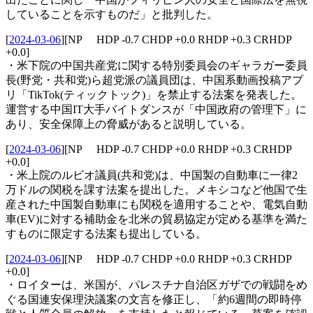
していることを示すものだ」と批判した。
[
2024-03-06
]
[NP HDP -0.7 CHDP +0.0 RHDP +0.3 CRHDP
+0.0]
・米下院の中国共産党に関する特別委員会のギャラガー委員
長(野党・共和党)ら超党派の議員団は、中国系動画投稿アプ
リ「TikTok(ティックトック)」を禁止する法案を発表した。
運営する中国IT大手バイトダンスが「中国政府の管理下」に
あり、安全保障上の脅威があると説明している。
[
2024-03-06
]
[NP HDP -0.7 CHDP +0.0 RHDP +0.3 CRHDP
+0.0]
・米上院のルビオ議員(共和党)は、中国製の自動車に一律2
万ドルの関税を課す法案を提出した。メキシコなど他国で生
産された中国製自動車にも関税を適用することや、電気自動
車(EV)に対する補助金を北米の貿易協定が定める基準を満た
すものに限定する法案も提出している。
[
2024-03-06
]
[NP HDP -0.7 CHDP +0.0 RHDP +0.3 CRHDP
+0.0]
・ロイターは、米国が、パレスチナ自治区ガザでの戦闘をめ
ぐる国連安保理決議案の文言を修正し、「約6週間の即時停