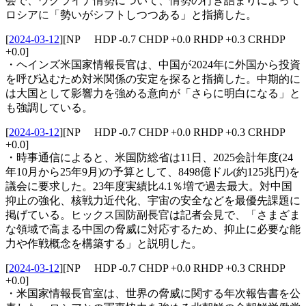
会で、ウクライナ情勢について、情勢の行き詰まりによって
ロシアに「勢いがシフトしつつある」と指摘した。
[
2024-03-12
]
[NP HDP -0.7 CHDP +0.0 RHDP +0.3 CRHDP
+0.0]
・ヘインズ米国家情報長官は、中国が2024年に外国から投資
を呼び込むため対米関係の安定を探ると指摘した。中期的に
は大国として影響力を強める意向が「さらに明白になる」と
も強調している。
[
2024-03-12
]
[NP HDP -0.7 CHDP +0.0 RHDP +0.3 CRHDP
+0.0]
・時事通信によると、米国防総省は11日、2025会計年度(24
年10月から25年9月)の予算として、8498億ドル(約125兆円)を
議会に要求した。23年度実績比4.1％増で過去最大。対中国
抑止の強化、核戦力近代化、宇宙の安全などを最優先課題に
掲げている。ヒックス国防副長官は記者会見で、「さまざま
な領域で高まる中国の脅威に対応するため、抑止に必要な能
力や作戦概念を構築する」と説明した。
[
2024-03-12
]
[NP HDP -0.7 CHDP +0.0 RHDP +0.3 CRHDP
+0.0]
・米国家情報長官室は、世界の脅威に関する年次報告書を公