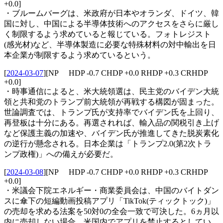
+0.0]
・ブルームバーグは、米政府が日本やオランダ、ドイツ、韓
国に対し、中国による半導体技術へのアクセスをさらに厳し
く制限するよう求めていると報じている。フォトレジスト
(感光材)など、半導体製造に必要な特殊材料の対中輸出を日
本企業が制限するよう求めているという。
[
2024-03-07
]
[NP HDP -0.7 CHDP +0.0 RHDP +0.3 CRHDP
+0.0]
・時事通信によると、米大統領選は、民主党のバイデン大統
領と共和党のトランプ前大統領が再戦する構図が固まった。
世論調査では、トランプ氏が支持率でバイデン氏を上回り、
再登板は十分にある。再選されれば、輸入品の関税引き上げ
など保護主義の加速や、バイデン氏が推進してきた脱炭素化
の逆行が懸念される。日本企業は「トランプ2.0(第2次トラ
ンプ政権)」への備えが必要だ。
[
2024-03-08
]
[NP HDP -0.7 CHDP +0.0 RHDP +0.3 CRHDP
+0.0]
・米議会下院エネルギー・商業委員会は、中国のバイトダン
スに傘下の短編動画投稿アプリ「TikTok(ティックトック)」
の売却を求める法案を50対0の全会一致で可決した。6ヵ月以
内に売却しない場合、米国内でアプリを禁止するとしてい