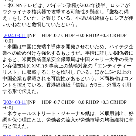
・米CNNテレビは、バイデン政権が2022年後半、ロシアが
ウクライナを核兵器で攻撃する可能性を懸念し「厳格な備
え」をしていた、と報じている。小型の戦術核をロシアが使
いかねないと危惧していたという。
[
2024-03-11
]
[NP HDP -0.7 CHDP +0.0 RHDP +0.3 CRHDP
+0.0]
・米国は中国に先端半導体を開発させないため、ハイテク企
業への締め付けを強化するもようだ。事情に詳しい関係者に
よると、米商務省産業安全保障局は中国メモリー大手の長キ
ン存儲技術(CXMT)を事実上の禁輸対象の「エンティティー
リスト」に収載することを検討している。ほかに5社以上の
中国企業も収載される可能性があるという。米商務省はコメ
ントを控えている。香港経済紙『信報』が9日、外電を引用
する形で伝えた。
[
2024-03-11
]
[NP HDP -0.7 CHDP +0.0 RHDP +0.3 CRHDP
+0.0]
・米ウォールストリート・ジャーナル紙は、米雇用創出、好
調を保つ理由とは、労働者の流入が労働市場の均衡維持に寄
与と伝えた。