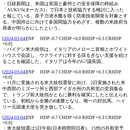
・日経新聞は、米国は英国と豪州との安全保障の枠組み
「AUKUS(オーカス)」で日本と技術協力する検討に入った
と報じている。原子力潜水艦を除く防衛技術開発を対象とす
る。中国抑止に向けて多国間協力をめざす。複数の米政府当
局者が明らかにしたという。
[
2024-03-04
]
[NP HDP -0.7 CHDP +0.0 RHDP +0.3 CRHDP
+0.0]
・バイデン米大統領は、イタリアのメローニ首相とホワイト
ハウスで会談し、ウクライナに対する揺るぎない支援を続け
ることを確認した。イタリアは今年のG7議長国。
[
2024-03-04
]
[NP HDP -0.7 CHDP +0.0 RHDP +0.3 CRHDP
+0.0]
・11月に実施される米大統領選挙に向け、2日実施された米
中西部のミズーリ州と西部アイダホ州の共和党の党員集会
で、トランプ前大統領がともに勝利を確実にしたと伝えられ
ている。初戦から全勝の8連勝となり、唯一の対抗馬、ヘイ
リー元国連大使を突き放している。
[
2024-03-04
]
[NP HDP -0.7 CHDP +0.0 RHDP +0.3 CRHDP
+0.0]
・米大統領選は5日午前(日本時間同日夜)、15州の共和党予