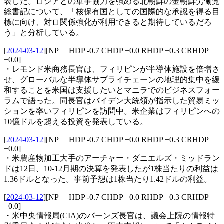
表した。ロシアとの軍事協力を強める北朝鮮の金朝鮮労働党
総書記について、「核保有国としての国際的な承認を得る目
標に向け、対ロ関係強化が利用できると期待しているだろ
う」と分析している。
[
2024-03-12
]
[NP HDP -0.7 CHDP +0.0 RHDP +0.3 CRHDP
+0.0]
・レモンド米商務長官は、フィリピンが半導体施設を倍増さ
せ、グローバルな半導体サプライチェーンの地理的集中を緩
和することを米国は支援したいとマニラでのビジネスフォー
ラムで語った。同長官はバイデン大統領が指示した貿易ミッ
ションを率いフィリピンを訪問中。米企業はフィリピンへの
10億ドルを超える投資を発表している。
[
2024-03-12
]
[NP HDP -0.7 CHDP +0.0 RHDP +0.3 CRHDP
+0.0]
・米農産物加工大手のアーチャー・ダニエルズ・ミッドラン
ドは12日、10-12月期の決算を発表したが1株当たりの利益は
1.36ドルとなった。事前予想は1株当たり1.42ドルの利益。
[
2024-03-12
]
[NP HDP -0.7 CHDP +0.0 RHDP +0.3 CRHDP
+0.0]
・米中央情報局(CIA)のバーンズ長官は、議会上院の情報特