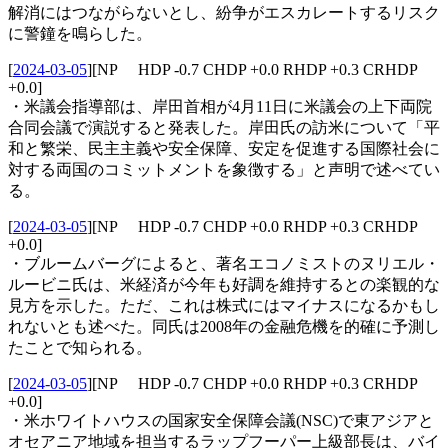
解消にはつながらないとし、紛争がエスカレートするリスク
に警鐘を鳴らした。
[
2024-03-05
]
[NP HDP -0.7 CHDP +0.0 RHDP +0.3 CRHDP
+0.0]
・米議会指導部は、岸田首相が4月11日に米議会の上下両院
合同会議で演説すると発表した。岸田氏の訪米について「平
和と繁栄、民主主義や安全保障、安定を促進する国際社会に
対する両国のコミットメントを象徴する」と声明で述べてい
る。
[
2024-03-05
]
[NP HDP -0.7 CHDP +0.0 RHDP +0.3 CRHDP
+0.0]
・ブルームバーグによると、著名エコノミストのヌリエル・
ルービニ氏は、米経済が今年も好調を維持するとの楽観的な
見方を示した。ただ、これは株式にはマイナスになるかもし
れないとも述べた。同氏は2008年の金融危機を的確に予測し
たことで知られる。
[
2024-03-05
]
[NP HDP -0.7 CHDP +0.0 RHDP +0.3 CRHDP
+0.0]
・米ホワイトハウスの国家安全保障会議(NSC)で東アジアと
オセアニア地域を担当するラップフーパー上級部長は、バイ