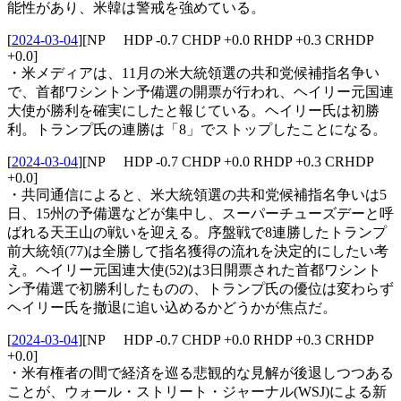
能性があり、米韓は警戒を強めている。
[
2024-03-04
]
[NP HDP -0.7 CHDP +0.0 RHDP +0.3 CRHDP
+0.0]
・米メディアは、11月の米大統領選の共和党候補指名争い
で、首都ワシントン予備選の開票が行われ、ヘイリー元国連
大使が勝利を確実にしたと報じている。ヘイリー氏は初勝
利。トランプ氏の連勝は「8」でストップしたことになる。
[
2024-03-04
]
[NP HDP -0.7 CHDP +0.0 RHDP +0.3 CRHDP
+0.0]
・共同通信によると、米大統領選の共和党候補指名争いは5
日、15州の予備選などが集中し、スーパーチューズデーと呼
ばれる天王山の戦いを迎える。序盤戦で8連勝したトランプ
前大統領(77)は全勝して指名獲得の流れを決定的にしたい考
え。ヘイリー元国連大使(52)は3日開票された首都ワシント
ン予備選で初勝利したものの、トランプ氏の優位は変わらず
ヘイリー氏を撤退に追い込めるかどうかが焦点だ。
[
2024-03-04
]
[NP HDP -0.7 CHDP +0.0 RHDP +0.3 CRHDP
+0.0]
・米有権者の間で経済を巡る悲観的な見解が後退しつつある
ことが、ウォール・ストリート・ジャーナル(WSJ)による新