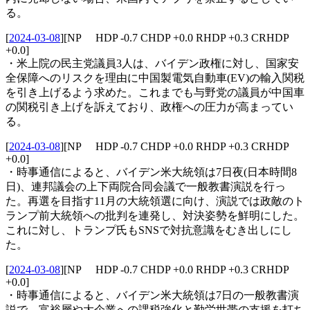
る。
[
2024-03-08
]
[NP HDP -0.7 CHDP +0.0 RHDP +0.3 CRHDP
+0.0]
・米上院の民主党議員3人は、バイデン政権に対し、国家安
全保障へのリスクを理由に中国製電気自動車(EV)の輸入関税
を引き上げるよう求めた。これまでも与野党の議員が中国車
の関税引き上げを訴えており、政権への圧力が高まってい
る。
[
2024-03-08
]
[NP HDP -0.7 CHDP +0.0 RHDP +0.3 CRHDP
+0.0]
・時事通信によると、バイデン米大統領は7日夜(日本時間8
日)、連邦議会の上下両院合同会議で一般教書演説を行っ
た。再選を目指す11月の大統領選に向け、演説では政敵のト
ランプ前大統領への批判を連発し、対決姿勢を鮮明にした。
これに対し、トランプ氏もSNSで対抗意識をむき出しにし
た。
[
2024-03-08
]
[NP HDP -0.7 CHDP +0.0 RHDP +0.3 CRHDP
+0.0]
・時事通信によると、バイデン米大統領は7日の一般教書演
説で、富裕層や大企業への課税強化と勤労世帯の支援を打ち