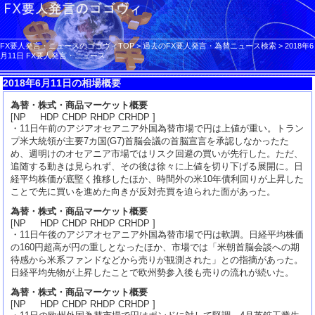
FX要人発言・ニュースのゴゴヴィTOP
>
過去のFX要人発言・為替ニュース検索
>
2018年6
月11日 FX要人発言・ニュース
2018年6月11日の相場概要
為替・株式・商品マーケット概要
[NP HDP CHDP RHDP CRHDP ]
・11日午前のアジアオセアニア外国為替市場で円は上値が重い。トラン
プ米大統領が主要7カ国(G7)首脳会議の首脳宣言を承認しなかったた
め、週明けのオセアニア市場ではリスク回避の買いが先行した。ただ、
追随する動きは見られず、その後は徐々に上値を切り下げる展開に。日
経平均株価が底堅く推移したほか、時間外の米10年債利回りが上昇した
ことで先に買いを進めた向きが反対売買を迫られた面があった。
為替・株式・商品マーケット概要
[NP HDP CHDP RHDP CRHDP ]
・11日午後のアジアオセアニア外国為替市場で円は軟調。日経平均株価
の160円超高が円の重しとなったほか、市場では「米朝首脳会談への期
待感から米系ファンドなどから売りが観測された」との指摘があった。
日経平均先物が上昇したことで欧州勢参入後も売りの流れが続いた。
為替・株式・商品マーケット概要
[NP HDP CHDP RHDP CRHDP ]