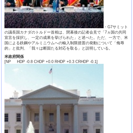
・G7サミット
の議長国カナダのトルドー首相は、閉幕後の記者会見で「7ヵ国の共同
宣言を採択し、一定の成果を挙げられた」と述べた。ただ、一方で、米
国による鉄鋼やアルミニウムへの輸入制限措置の発動について「侮辱
的」と批判、「我々は断固たる対応を取る」と説明している。
米政府関係
[NP HDP -0.8 CHDP +0.0 RHDP +0.3 CRHDP -0.1]