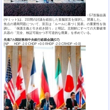
・G7首脳会議
(サミット)は、2日間の討議を総括した首脳宣言を採択し、閉幕した。
焦点の通商問題について、宣言は「ルールに基づく貿易」の重要性を強
調し、「保護主義と引き続き闘う」と明記。北朝鮮にすべての大量破壊
兵器の「完全、検証可能かつ不可逆的な廃棄」を求めている。
先進7カ国財務相中央銀行総裁会議(G7)
[NP HDP -2.0 CHDP +0.0 RHDP -2.0 CRHDP +0.0]