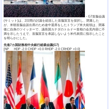
・G7首脳会議
(サミット)は、2日間の討議を総括した首脳宣言を採択し、閉幕した
が、米朝首脳会談出席のため途中退席をしたトランプ米大統領は、閉幕
後に自身のツイッターで、議長国カナダのトルドー首相の会見内容に不
満を示したうえで、首脳宣言を承認しないよう米代表団に指示したこと
を明らかにした。
先進7カ国財務相中央銀行総裁会議(G7)
[NP HDP -2.0 CHDP +0.0 RHDP -2.0 CRHDP +0.0]