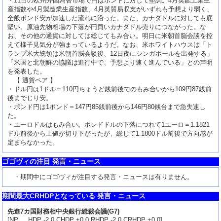
・11日の欧州外国為替市場で円はポンドに対して堅調。4月英鉱工業生
産指数や4月製造業生産指数、4月英貿易収支がいずれも予想より弱く、
全般ポンド安が加速した流れに沿った。また、カナダドルに対しても底
堅い。原油先物相場の下落が円買いカナダドル売りにつながった。な
お、その他の通貨に対しては総じてもみ合い。明日に米朝首脳会談を控
えて様子見気分が強まっているようだ。なお、米ホワイトハウスは「ト
ランプ米大統領は米朝首脳会談後、12日夜にシンガポールを出発する」
「米国と北朝鮮の協議は進行中で、予想より速く進んでいる」との声明
を発表した。
【 通貨ペア 】
・ドル円は1ドル＝110円ちょうど銭前後でのもみ合いから109円87銭前
後までじり安。
・ポンド円は1ポンド＝147円85銭前後から146円80銭台まで急失速し
た。
・ユーロドルはもみ合い。ポンドドルの下落につれて1ユーロ＝1.1821
ドル前後から上値が切り下がったが、総じて1.1800ドル前後で方向感が
定まらなかった。
ゴゴヴィの注目 発言・ニュース
・期間中にゴゴヴィが注目する発言・ニュースは有りません。
期間最大CRHDPとなっている 発言・ニュース
先進7カ国財務相中央銀行総裁会議(G7)
[NP HDP -2.0 CHDP +0.0 RHDP -2.0 CRHDP +0.0]