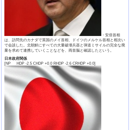
・安倍首相
は、訪問先のカナダで英国のメイ首相、ドイツのメルケル首相と相次い
で会談した。北朝鮮にすべての大量破壊兵器と弾道ミサイルの完全な廃
棄を求めて連携していくことなどを、両首脳と確認したという。
日本政府関係
[NP HDP -2.5 CHDP +0.0 RHDP -2.6 CRHDP +0.0]