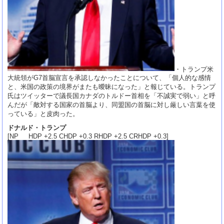
・トランプ米
大統領がG7首脳宣言を承認しなかったことについて、「個人的な感情
と、米国の政策の境界がまたも曖昧になった」と報じている。トランプ
氏はツイッターで議長国カナダのトルドー首相を「不誠実で弱い」と呼
んだが「敵対する国家の首脳より、同盟国の首脳に対し厳しい言葉を使
っている」と皮肉った。
ドナルド・トランプ
[NP HDP +2.5 CHDP +0.3 RHDP +2.5 CRHDP +0.3]