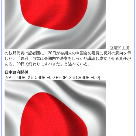
・立憲民主党
の枝野代表は記者団に、20日が会期末の今国会の延長に反対の意向を示
した。「政府、与党は会期内で法案をしっかり議論し成立させる責任が
ある。20日で終わりにすべきだ」と述べている。
日本政府関係
[NP HDP -2.5 CHDP +0.0 RHDP -2.6 CRHDP +0.0]