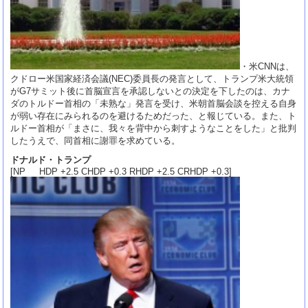
・米CNNは、
クドロー米国家経済会議(NEC)委員長の発言として、トランプ米大統領
がG7サミット後に首脳宣言を承認しないとの決定を下したのは、カナ
ダのトルドー首相の「未熟な」発言を受け、米朝首脳会談を控える自身
が弱い存在にみられるのを避けるためだった、と報じている。また、ト
ルドー首相が「まさに、我々を背中から刺すようなことをした」と批判
したうえで、同首相に謝罪を求めている。
ドナルド・トランプ
[NP HDP +2.5 CHDP +0.3 RHDP +2.5 CRHDP +0.3]