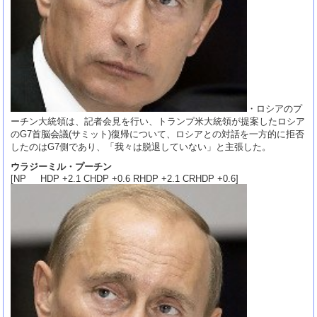
・ロシアのプ
ーチン大統領は、記者会見を行い、トランプ米大統領が提案したロシア
のG7首脳会議(サミット)復帰について、ロシアとの対話を一方的に拒否
したのはG7側であり、「我々は脱退していない」と主張した。
ウラジーミル・プーチン
[NP HDP +2.1 CHDP +0.6 RHDP +2.1 CRHDP +0.6]