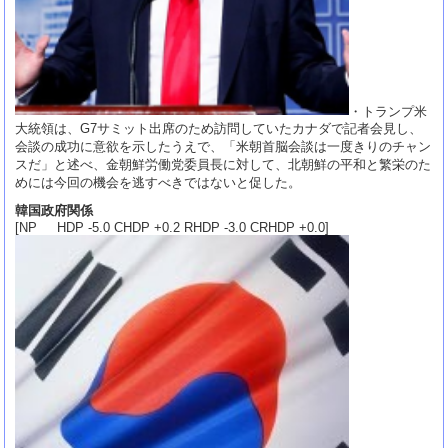
・トランプ米
大統領は、G7サミット出席のため訪問していたカナダで記者会見し、
会談の成功に意欲を示したうえで、「米朝首脳会談は一度きりのチャン
スだ」と述べ、金朝鮮労働党委員長に対して、北朝鮮の平和と繁栄のた
めには今回の機会を逃すべきではないと促した。
韓国政府関係
[NP HDP -5.0 CHDP +0.2 RHDP -3.0 CRHDP +0.0]