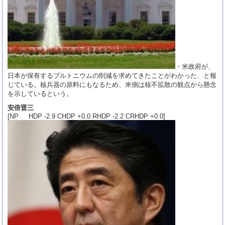
・米政府が、
日本が保有するプルトニウムの削減を求めてきたことがわかった、と報
じている。核兵器の原料にもなるため、米側は核不拡散の観点から懸念
を示しているという。
安倍晋三
[NP HDP -2.9 CHDP +0.0 RHDP -2.2 CRHDP +0.0]