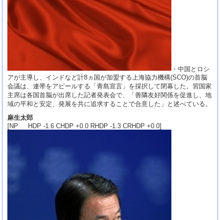
・中国とロシ
アが主導し、インドなど計8ヵ国が加盟する上海協力機構(SCO)の首脳
会議は、連帯をアピールする「青島宣言」を採択して閉幕した。習国家
主席は各国首脳が出席した記者発表会で、「善隣友好関係を促進し、地
域の平和と安定、発展を共に追求することで合意した」と述べている。
麻生太郎
[NP HDP -1.6 CHDP +0.0 RHDP -1.3 CRHDP +0.0]