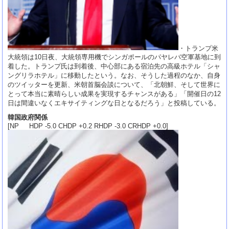
・トランプ米
大統領は10日夜、大統領専用機でシンガポールのパヤレバ空軍基地に到
着した。トランプ氏は到着後、中心部にある宿泊先の高級ホテル「シャ
ングリラホテル」に移動したという。なお、そうした過程のなか、自身
のツイッターを更新、米朝首脳会談について、「北朝鮮、そして世界に
とって本当に素晴らしい成果を実現するチャンスがある」「開催日の12
日は間違いなくエキサイティングな日となるだろう」と投稿している。
韓国政府関係
[NP HDP -5.0 CHDP +0.2 RHDP -3.0 CRHDP +0.0]