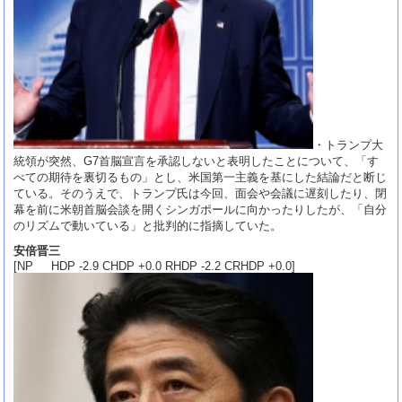
・トランプ大
統領が突然、G7首脳宣言を承認しないと表明したことについて、「す
べての期待を裏切るもの」とし、米国第一主義を基にした結論だと断じ
ている。そのうえで、トランプ氏は今回、面会や会議に遅刻したり、閉
幕を前に米朝首脳会談を開くシンガポールに向かったりしたが、「自分
のリズムで動いている」と批判的に指摘していた。
安倍晋三
[NP HDP -2.9 CHDP +0.0 RHDP -2.2 CRHDP +0.0]