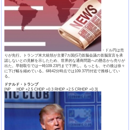
・ドル円は売
りが先行。トランプ米大統領が主要7カ国(G7)首脳会議の首脳宣言を承
認しないとの見解を示したため、世界的な通商問題への懸念から売りが
出た。早朝取引では一時109.23円まで下押し。もっとも、その後は徐々
に下げ幅を縮めている。6時42分時点では109.37円付近で推移してい
る。
ドナルド・トランプ
[NP HDP +2.5 CHDP +0.3 RHDP +2.5 CRHDP +0.3]