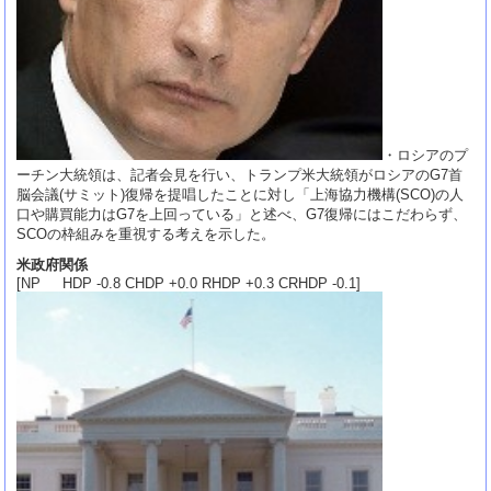
・ロシアのプ
ーチン大統領は、記者会見を行い、トランプ米大統領がロシアのG7首
脳会議(サミット)復帰を提唱したことに対し「上海協力機構(SCO)の人
口や購買能力はG7を上回っている」と述べ、G7復帰にはこだわらず、
SCOの枠組みを重視する考えを示した。
米政府関係
[NP HDP -0.8 CHDP +0.0 RHDP +0.3 CRHDP -0.1]