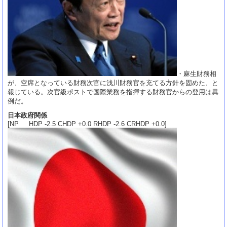
・麻生財務相
が、空席となっている財務次官に浅川財務官を充てる方針を固めた、と
報じている。次官級ポストで国際業務を指揮する財務官からの登用は異
例だ。
日本政府関係
[NP HDP -2.5 CHDP +0.0 RHDP -2.6 CRHDP +0.0]