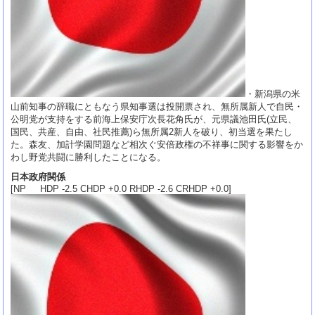
・新潟県の米
山前知事の辞職にともなう県知事選は投開票され、無所属新人で自民・
公明党が支持をする前海上保安庁次長花角氏が、元県議池田氏(立民、
国民、共産、自由、社民推薦)ら無所属2新人を破り、初当選を果たし
た。森友、加計学園問題など相次ぐ安倍政権の不祥事に関する影響をか
わし野党共闘に勝利したことになる。
日本政府関係
[NP HDP -2.5 CHDP +0.0 RHDP -2.6 CRHDP +0.0]