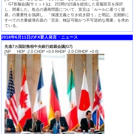
・G7首脳会議(サミット)は、2日間の討議を総括した首脳宣言を採択
し、閉幕した。焦点の通商問題について、宣言は「ルールに基づく貿
易」の重要性を強調し、「保護主義と引き続き闘う」と明記。北朝鮮に
すべての大量破壊兵器の「完全、検証可能かつ不可逆的な廃棄」を求め
ている。
2018年6月11日のFX要人発言・ニュース
先進7カ国財務相中央銀行総裁会議(G7)
[NP HDP -2.0 CHDP +0.0 RHDP -2.0 CRHDP +0.0]