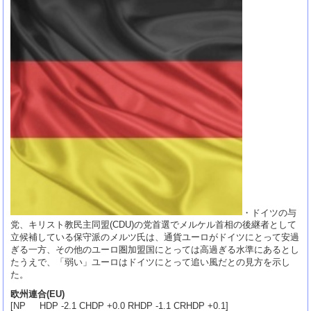
・ドイツの与
党、キリスト教民主同盟(CDU)の党首選でメルケル首相の後継者として
立候補している保守派のメルツ氏は、通貨ユーロがドイツにとって安過
ぎる一方、その他のユーロ圏加盟国にとっては高過ぎる水準にあるとし
たうえで、「弱い」ユーロはドイツにとって追い風だとの見方を示し
た。
欧州連合(EU)
[NP HDP -2.1 CHDP +0.0 RHDP -1.1 CRHDP +0.1]