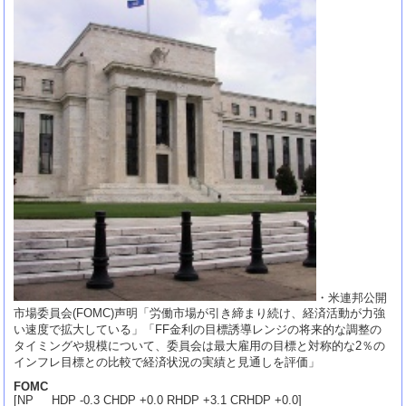
・米連邦公開
市場委員会(FOMC)声明「労働市場が引き締まり続け、経済活動が力強
い速度で拡大している」「FF金利の目標誘導レンジの将来的な調整の
タイミングや規模について、委員会は最大雇用の目標と対称的な2％の
インフレ目標との比較で経済状況の実績と見通しを評価」
FOMC
[NP HDP -0.3 CHDP +0.0 RHDP +3.1 CRHDP +0.0]