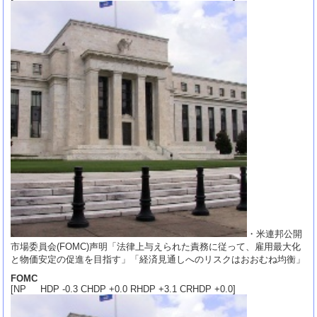
・米連邦公開
市場委員会(FOMC)声明「法律上与えられた責務に従って、雇用最大化
と物価安定の促進を目指す」「経済見通しへのリスクはおおむね均衡」
FOMC
[NP HDP -0.3 CHDP +0.0 RHDP +3.1 CRHDP +0.0]