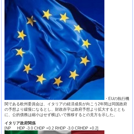
・EUの執行機
関である欧州委員会は、イタリアの経済成長が向こう2年間は同国政府
の予想より緩慢になるとし、財政赤字は政府予想より拡大するととも
に、公的債務は縮小はせず横ばいで推移するとの見方を示した。
イタリア政府関係
[NP HDP -3.0 CHDP +0.2 RHDP -3.0 CRHDP +0.2]