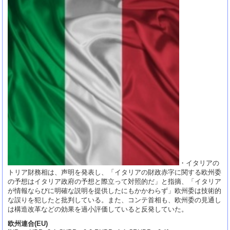
・イタリアの
トリア財務相は、声明を発表し、「イタリアの財政赤字に関する欧州委
の予想はイタリア政府の予想と際立って対照的だ」と指摘、「イタリア
が情報ならびに明確な説明を提供したにもかかわらず」欧州委は技術的
な誤りを犯したと批判している。また、コンテ首相も、欧州委の見通し
は構造改革などの効果を過小評価していると反発していた。
欧州連合(EU)