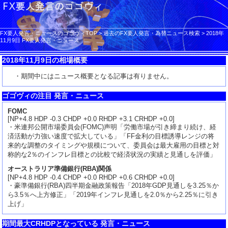
FX要人発言・ニュースのゴゴヴィTOP
>
過去のFX要人発言・為替ニュース検索
>
2018年
11月9日 FX要人発言・ニュース
2018年11月9日の相場概要
・期間中にはニュース概要となる記事は有りません。
ゴゴヴィの注目 発言・ニュース
FOMC
[NP+4.8 HDP -0.3 CHDP +0.0 RHDP +3.1 CRHDP +0.0]
・米連邦公開市場委員会(FOMC)声明「労働市場が引き締まり続け、経
済活動が力強い速度で拡大している」「FF金利の目標誘導レンジの将
来的な調整のタイミングや規模について、委員会は最大雇用の目標と対
称的な2％のインフレ目標との比較で経済状況の実績と見通しを評価」
オーストラリア準備銀行(RBA)関係
[NP+4.8 HDP -0.4 CHDP +0.0 RHDP +0.6 CRHDP +0.0]
・豪準備銀行(RBA)四半期金融政策報告「2018年GDP見通しを3.25％か
ら3.5％へ上方修正」「2019年インフレ見通しを2.0％から2.25％に引き
上げ」
期間最大CRHDPとなっている 発言・ニュース