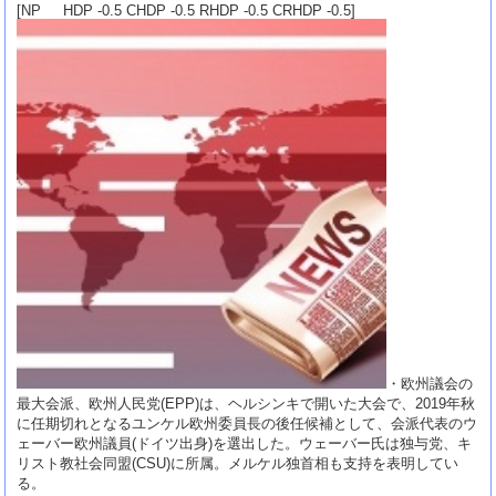
[NP HDP -0.5 CHDP -0.5 RHDP -0.5 CRHDP -0.5]
・欧州議会の
最大会派、欧州人民党(EPP)は、ヘルシンキで開いた大会で、2019年秋
に任期切れとなるユンケル欧州委員長の後任候補として、会派代表のウ
ェーバー欧州議員(ドイツ出身)を選出した。ウェーバー氏は独与党、キ
リスト教社会同盟(CSU)に所属。メルケル独首相も支持を表明してい
る。