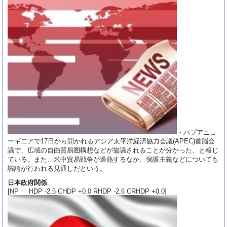
・パプアニュ
ーギニアで17日から開かれるアジア太平洋経済協力会議(APEC)首脳会
議で、広域の自由貿易圏構想などが協議されることが分かった、と報じ
ている。また、米中貿易戦争が過熱するなか、保護主義などについても
議論が行われる見通しだという。
日本政府関係
[NP HDP -2.5 CHDP +0.0 RHDP -2.6 CRHDP +0.0]