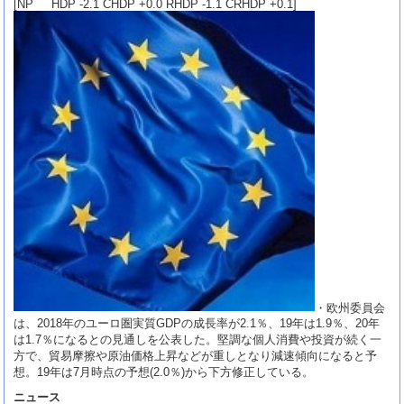
[NP HDP -2.1 CHDP +0.0 RHDP -1.1 CRHDP +0.1]
・欧州委員会
は、2018年のユーロ圏実質GDPの成長率が2.1％、19年は1.9％、20年
は1.7％になるとの見通しを公表した。堅調な個人消費や投資が続く一
方で、貿易摩擦や原油価格上昇などが重しとなり減速傾向になると予
想。19年は7月時点の予想(2.0％)から下方修正している。
ニュース