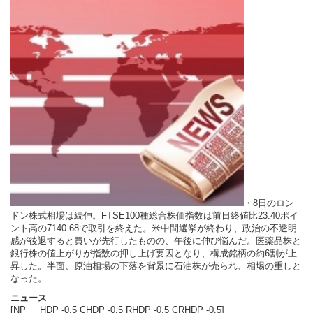
・8日のロン
ドン株式相場は続伸。FTSE100種総合株価指数は前日終値比23.40ポイ
ント高の7140.68で取引を終えた。米中間選挙が終わり、政治の不透明
感が後退すると買いが先行したものの、午後に伸び悩んだ。医薬品株と
銀行株の値上がりが指数の押し上げ要因となり、構成銘柄の約6割が上
昇した。半面、原油相場の下落を背景に石油株が売られ、相場の重しと
なった。
ニュース
[NP HDP -0.5 CHDP -0.5 RHDP -0.5 CRHDP -0.5]