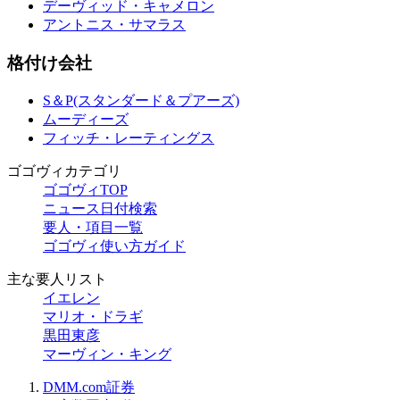
デーヴィッド・キャメロン
アントニス・サマラス
格付け会社
S＆P(スタンダード＆プアーズ)
ムーディーズ
フィッチ・レーティングス
ゴゴヴィカテゴリ
ゴゴヴィTOP
ニュース日付検索
要人・項目一覧
ゴゴヴィ使い方ガイド
主な要人リスト
イエレン
マリオ・ドラギ
黒田東彦
マーヴィン・キング
DMM.com証券