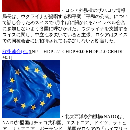
・ロシア外務省のザハロワ情報
局長は、ウクライナが提唱する和平案「平和の公式」につい
て話し合うためスイスで6月半ばに開かれるハイレベル会合
に参加しないよう各国に呼びかけた。ウクライナを支援する
スイスに関し、中立性を欠いていると主張。ロシアはスイス
での同種会合には招待されても参加しないと断言した。
欧州連合(EU)
[NP HDP -2.1 CHDP +0.0 RHDP -1.0 CRHDP
+0.1]
・北大西洋条約機構(NATO)は、
NATO加盟国はチェコ共和国、エストニア、ドイツ、ラトビ
ア、リトアニア、ポーランド、英国がロシアの「ハイブリッ