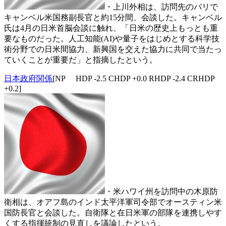
・上川外相は、訪問先のパリで
キャンベル米国務副長官と約15分間、会談した。キャンベル
氏は4月の日米首脳会談に触れ、「日米の歴史上もっとも重
要なものだった。人工知能(AI)や量子をはじめとする科学技
術分野での日米間協力、新興国を交えた協力に共同で当たっ
ていくことが重要だ」と指摘したという。
日本政府関係
[NP HDP -2.5 CHDP +0.0 RHDP -2.4 CRHDP
+0.2]
・米ハワイ州を訪問中の木原防
衛相は、オアフ島のインド太平洋軍司令部でオースティン米
国防長官と会談した。自衛隊と在日米軍の部隊を連携しやす
くする指揮統制の見直しを議論したという。