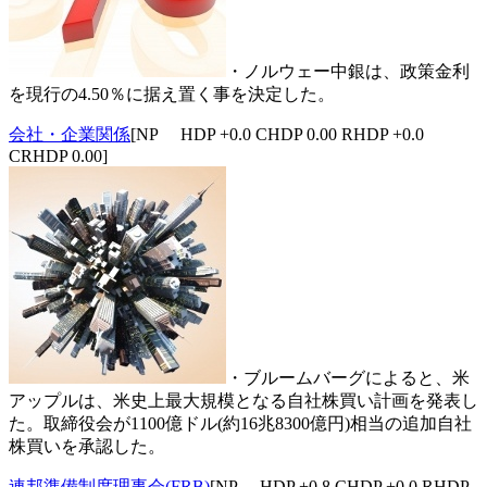
・ノルウェー中銀は、政策金利
を現行の4.50％に据え置く事を決定した。
会社・企業関係
[NP HDP +0.0 CHDP 0.00 RHDP +0.0
CRHDP 0.00]
・ブルームバーグによると、米
アップルは、米史上最大規模となる自社株買い計画を発表し
た。取締役会が1100億ドル(約16兆8300億円)相当の追加自社
株買いを承認した。
連邦準備制度理事会(FRB)
[NP HDP +0.8 CHDP +0.0 RHDP