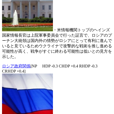
・米情報機関トップのヘインズ
国家情報長官は上院軍事委員会で行った証言で、ロシアのプ
ーチン大統領は国内外の情勢がロシアにとって有利に進んで
いると見ているためウクライナで攻撃的な戦術を推し進める
可能性が高く、戦争がすぐに終わる可能性は低いとの見方を
示した。
ロシア政府関係
[NP HDP -0.3 CHDP +0.4 RHDP -0.3
CRHDP +0.4]