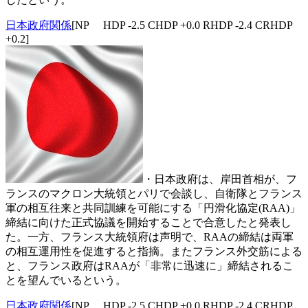
日本政府関係
[NP HDP -2.5 CHDP +0.0 RHDP -2.4 CRHDP
+0.2]
・日本政府は、岸田首相が、フ
ランスのマクロン大統領とパリで会談し、自衛隊とフランス
軍の相互往来と共同訓練を可能にする「円滑化協定(RAA)」
締結に向けた正式協議を開始することで合意したと発表し
た。一方、フランス大統領府は声明で、RAAの締結は両軍
の相互運用性を促進すると指摘。またフランス外交筋による
と、フランス政府はRAAが「非常に迅速に」締結されるこ
とを望んでいるという。
日本政府関係
[NP HDP -2.5 CHDP +0.0 RHDP -2.4 CRHDP