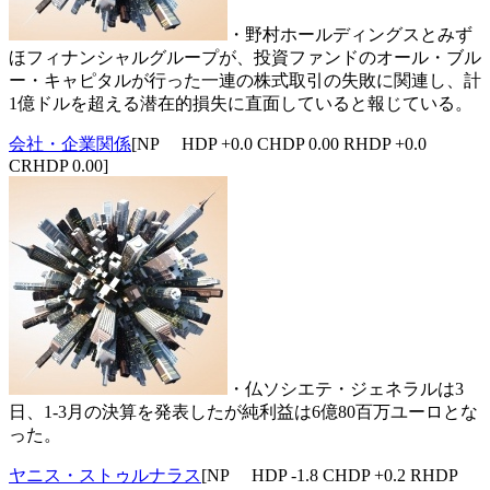
・野村ホールディングスとみず
ほフィナンシャルグループが、投資ファンドのオール・ブル
ー・キャピタルが行った一連の株式取引の失敗に関連し、計
1億ドルを超える潜在的損失に直面していると報じている。
会社・企業関係
[NP HDP +0.0 CHDP 0.00 RHDP +0.0
CRHDP 0.00]
・仏ソシエテ・ジェネラルは3
日、1-3月の決算を発表したが純利益は6億80百万ユーロとな
った。
ヤニス・ストゥルナラス
[NP HDP -1.8 CHDP +0.2 RHDP