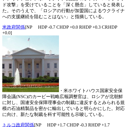
ド攻撃」を受けていることを「深く懸念」していると発表し
た。そのうえで、「ロシアの行動が加盟国によるウクライナ
への支援継続を阻むことはない」と指摘している。
米政府関係
[NP HDP -0.7 CHDP +0.0 RHDP +0.3 CRHDP
+0.0]
・米ホワイトハウス国家安全保
障会議(NSC)のカービー戦略広報調整官は、ロシアが北朝鮮
に対し、国連安全保障理事会の制裁に違反するとみられる規
模の石油精製品を密かに輸出していると明らかにした。対応
に向け、新たな制裁を科す可能性も示唆している。
トルコ政府関係
[NP HDP +1.7 CHDP -0.3 RHDP +1.7