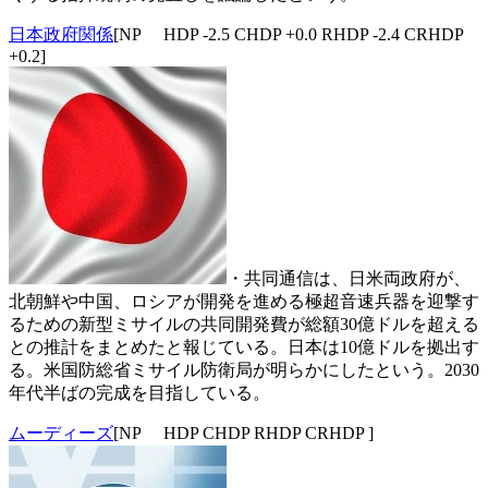
日本政府関係
[NP HDP -2.5 CHDP +0.0 RHDP -2.4 CRHDP
+0.2]
・共同通信は、日米両政府が、
北朝鮮や中国、ロシアが開発を進める極超音速兵器を迎撃す
るための新型ミサイルの共同開発費が総額30億ドルを超える
との推計をまとめたと報じている。日本は10億ドルを拠出す
る。米国防総省ミサイル防衛局が明らかにしたという。2030
年代半ばの完成を目指している。
ムーディーズ
[NP HDP CHDP RHDP CRHDP ]