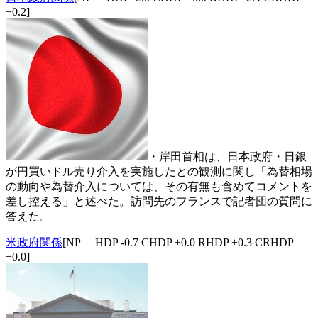
+0.2]
・岸田首相は、日本政府・日銀
が円買いドル売り介入を実施したとの観測に関し「為替相場
の動向や為替介入については、その有無も含めてコメントを
差し控える」と述べた。訪問先のフランスで記者団の質問に
答えた。
米政府関係
[NP HDP -0.7 CHDP +0.0 RHDP +0.3 CRHDP
+0.0]