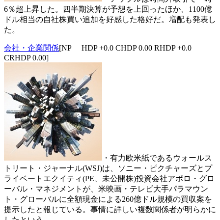
6％超上昇した。四半期決算が予想を上回ったほか、1100億
ドル相当の自社株買い追加を好感した格好だ。増配も発表し
た。
会社・企業関係
[NP HDP +0.0 CHDP 0.00 RHDP +0.0
CRHDP 0.00]
・有力欧米紙であるウォールス
トリート・ジャーナル(WSJ)は、ソニー・ピクチャーズとプ
ライベートエクイティ(PE、未公開株)投資会社アポロ・グロ
ーバル・マネジメントが、米映画・テレビ大手パラマウン
ト・グローバルに全額現金による260億ドル規模の買収案を
提示したと報じている。事情に詳しい複数関係者が明らかに
したという。