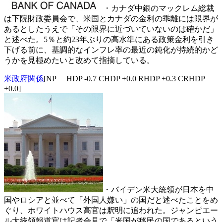
・カナダ中銀のマックレム総裁
は下院財政委員会で、米国とカナダの金利の乖離には限界が
あるとしたうえで「その限界に近づいていないのは確かだ」
と述べた。5％と約23年ぶりの高水準にある政策金利を引き
下げる前に、基調的なインフレ率の最近の鈍化が持続的かど
うかを見極めたいと改めて指摘している。
米政府関係
[NP HDP -0.7 CHDP +0.0 RHDP +0.3 CRHDP
+0.0]
・バイデン米大統領が日本を中
国やロシアと並べて「外国人嫌い」の国だと述べたことをめ
ぐり、ホワイトハウス高官は釈明に追われた。ジャンピエー
ル大統領報道官は記者会見で「米国が移民の国であるという