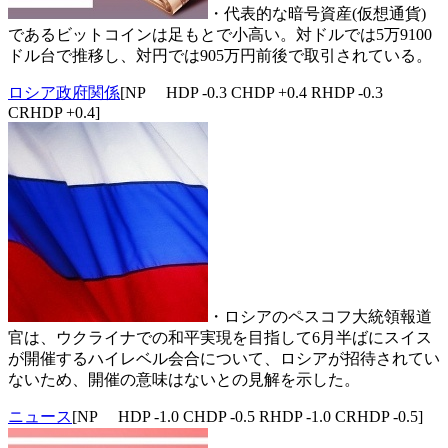
・代表的な暗号資産(仮想通貨)
であるビットコインは足もとで小高い。対ドルでは5万9100
ドル台で推移し、対円では905万円前後で取引されている。
ロシア政府関係
[NP HDP -0.3 CHDP +0.4 RHDP -0.3
CRHDP +0.4]
・ロシアのペスコフ大統領報道
官は、ウクライナでの和平実現を目指して6月半ばにスイス
が開催するハイレベル会合について、ロシアが招待されてい
ないため、開催の意味はないとの見解を示した。
ニュース
[NP HDP -1.0 CHDP -0.5 RHDP -1.0 CRHDP -0.5]