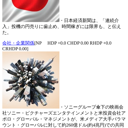
・日本経済新聞は、「連続介
入」投機の円売りに歯止め、時間稼ぎには限界も、と伝え
た。
会社・企業関係
[NP HDP +0.0 CHDP 0.00 RHDP +0.0
CRHDP 0.00]
・ソニーグループ傘下の映画会
社ソニー・ピクチャーズエンタテインメントと米投資会社ア
ポロ・グローバル・マネジメントが、米メディア大手パラマ
ウント・グローバルに対して約260億ドル(約4兆円)での共同