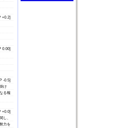
 +0.2]
 0.00]
 -0.5]
掛け
なる報
 +0.0]
関し、
努力を