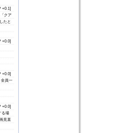
 +0.1]
み「クア
したと
 +0.0]
 +0.0]
、全員一
 +0.0]
する場
画見直