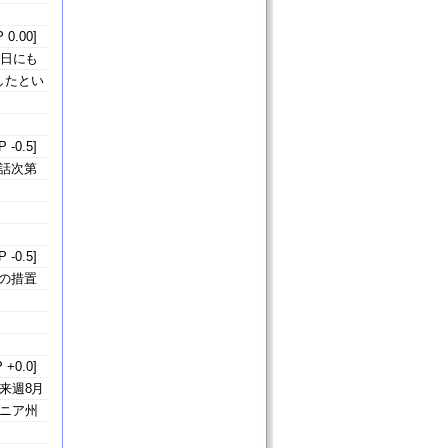
 0.00]
5日にも
したとい
 -0.5]
話次第
 -0.5]
の措置
 +0.0]
来週8月
ニア州