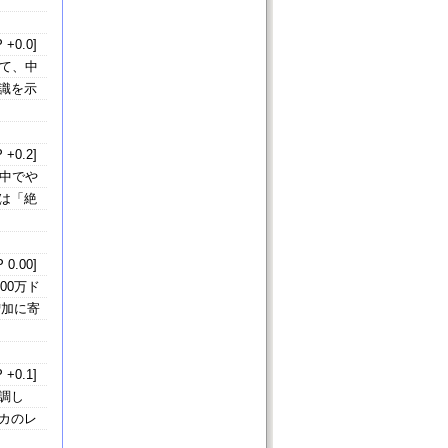
 +0.0]
て、中
識を示
 +0.2]
中でや
は「絶
 0.00]
00万ド
増加に寄
 +0.1]
調し
カのレ