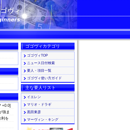
ゴゴヴィカテゴリ
ゴゴヴィTOP
ニュース日付検索
要人・項目一覧
ゴゴヴィ使い方ガイド
主な要人リスト
イエレン
マリオ・ドラギ
 +0.0]
が強ま
黒田東彦
金利を
マーヴィン・キング