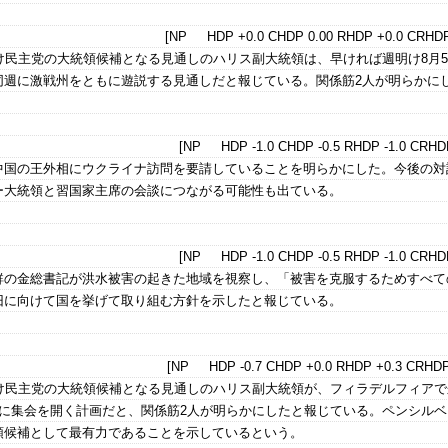
[NP HDP +0.0 CHDP 0.00 RHDP +0.0 CRHDP
け民主党の大統領候補となる見通しのハリス副大統領は、早ければ週明け8月
同週に激戦州をともに遊説する見通しだと報じている。関係筋2人が明らかに
[NP HDP -1.0 CHDP -0.5 RHDP -1.0 CRHDP
中国の王外相にウクライナ訪問を要請していることを明らかにした。今後の対
ー大統領と習国家主席の会談につながる可能性も出ている。
[NP HDP -1.0 CHDP -0.5 RHDP -1.0 CRHDP
鮮の金総書記が洪水被害の起きた地域を視察し、「被害を克服するためすべて
旧に向けて国を挙げて取り組む方針を示したと報じている。
[NP HDP -0.7 CHDP +0.0 RHDP +0.3 CRHDP
け民主党の大統領候補となる見通しのハリス副大統領が、フィラデルフィアで
もに集会を開く計画だと、関係筋2人が明らかにしたと報じている。ペンシルベ
領候補として最有力であることを示しているという。