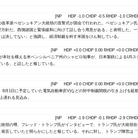
。
[NP HDP -1.0 CHDP -0.5 RHDP -1.0 CRHDP
ンの改革派ペゼシュキアン大統領の宣誓式が国会で行われた。ペゼシュキアン氏
要方針だ。西側諸国と緊張緩和に向けて話し合う用意がある」と表明した。一
とは決してない」と強調し、経済制裁を科す米国をけん制している。
[NP HDP +0.0 CHDP 0.00 RHDP +0.0 CRHDP
ルが本社を構える米ペンシルベニア州のシャピロ知事が、日本製鉄によるUSス
ている」と話したと報じている。
[NP HDP +0.0 CHDP 0.00 RHDP +0.0 CRHDP
は、8月1日に予定していた電気自動車(EV)などの対中制裁関税の引き上げを延
以上遅れる見込み。
[NP HDP -1.9 CHDP -0.1 RHDP -2.9 CRHDP
大統領の甥、フレッド・トランプ氏がインタビューで、トランプ氏が大統領在
と発言していたと明らかにしたと報じている。それに対し、トランプ陣営は「