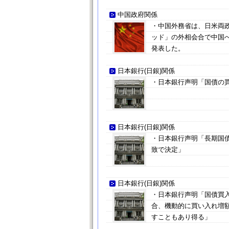
中国政府関係
・中国外務省は、日米両政
ッド」の外相会合で中国
発表した。
日本銀行(日銀)関係
・日本銀行声明「国債の買
日本銀行(日銀)関係
・日本銀行声明「長期国債
致で決定」
日本銀行(日銀)関係
・日本銀行声明「国債買
合、機動的に買い入れ増
すこともあり得る」