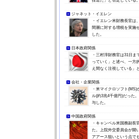
捏造だ」と否定している
ジャネット・イエレン
・イエレン米財務長官は
間層に対する増税を実施
した。
日本政府関係
・三村淳財務官は31日
っていく」と述べ、一方
え間なく注視している」
会社・企業関係
・米マイクロソフト(MS)が
ル(約3兆4千億円)だっ
与した。
中国政府関係
・キャンベル米国務副長
た。上院外交委員会が開
アアース狙いという点で