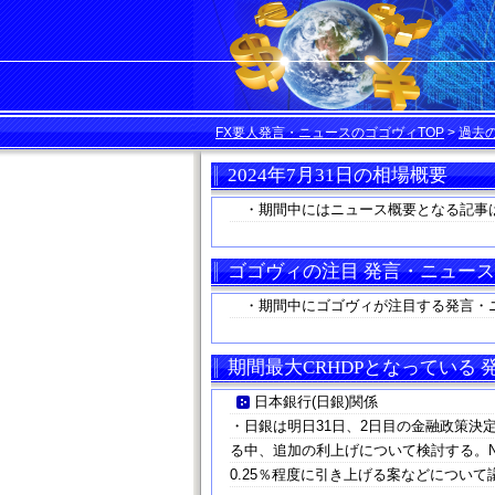
FX要人発言・ニュースのゴゴヴィTOP
>
過去
2024年7月31日の相場概要
・期間中にはニュース概要となる記事
ゴゴヴィの注目 発言・ニュース
・期間中にゴゴヴィが注目する発言・
期間最大CRHDPとなっている
日本銀行(日銀)関係
・日銀は明日31日、2日目の金融政策
る中、追加の利上げについて検討する。N
0.25％程度に引き上げる案などについ