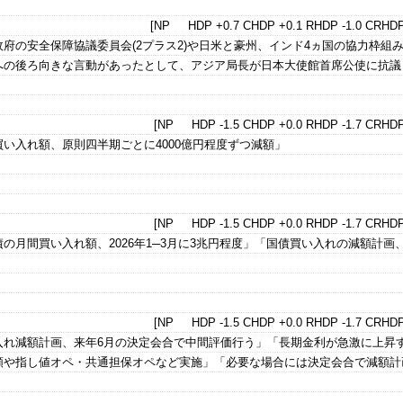
[NP HDP +0.7 CHDP +0.1 RHDP -1.0 CRHDP
府の安全保障協議委員会(2プラス2)や日米と豪州、インド4ヵ国の協力枠組
への後ろ向きな言動があったとして、アジア局長が日本大使館首席公使に抗議
[NP HDP -1.5 CHDP +0.0 RHDP -1.7 CRHDP
い入れ額、原則四半期ごとに4000億円程度ずつ減額」
[NP HDP -1.5 CHDP +0.0 RHDP -1.7 CRHDP
の月間買い入れ額、2026年1─3月に3兆円程度」「国債買い入れの減額計画
[NP HDP -1.5 CHDP +0.0 RHDP -1.7 CRHDP
入れ減額計画、来年6月の決定会合で中間評価行う」「長期金利が急激に上昇
額や指し値オペ・共通担保オペなど実施」「必要な場合には決定会合で減額計