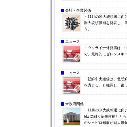
会社・企業関係
・11月の米大統領選に向
副大統領候補を発表し、
う。
ニュース
・ウクライナ外務省は、
で、最終的にゼレンスキ
ニュース
・朝鮮中央通信は、北朝
を講じる」と強調し、復
米政府関係
・11月の米大統領選に向
6日に副大統領候補とと
のシャピロ知事が副大統