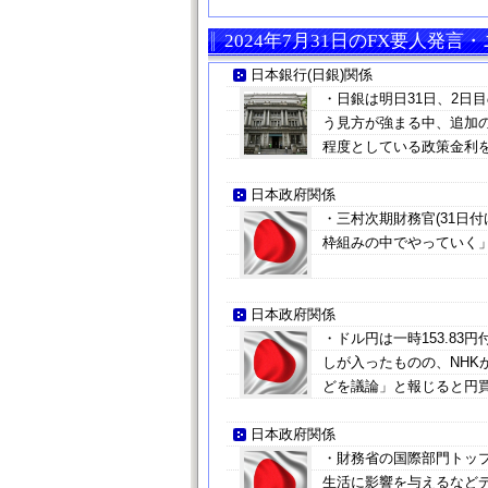
2024年7月31日のFX要人発言
日本銀行(日銀)関係
・日銀は明日31日、2日
う見方が強まる中、追加の
程度としている政策金利を
日本政府関係
・三村次期財務官(31日
枠組みの中でやっていく
日本政府関係
・ドル円は一時153.8
しが入ったものの、NHK
どを議論」と報じると円
日本政府関係
・財務省の国際部門トッ
生活に影響を与えるなど