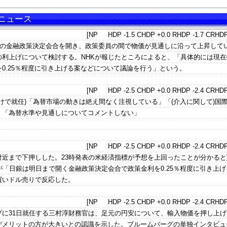
・ニュース
[NP HDP -1.5 CHDP +0.0 RHDP -1.7 CRHDP
目の金融政策決定会合を開き、政策委員の間で物価が見通しに沿って上昇して
利上げについて検討する。NHKが報じたところによると、「具体的には現在0-
0.25％程度に引き上げる案などについて議論を行う」という。
[NP HDP -2.5 CHDP +0.0 RHDP -2.4 CRHDP
付けで就任)「為替市場の動きは絶え間なく注視している」「(介入に関して)国
」「為替水準や見通しについてコメントしない」
[NP HDP -2.5 CHDP +0.0 RHDP -2.4 CRHDP
3円付近まで下押しした。23時発表の米経済指標が予想を上回ったことが分かる
が「日銀は明日まで開く金融政策決定会合で政策金利を0.25％程度に引き上げ
買いドル売りで反応した。
[NP HDP -2.5 CHDP +0.0 RHDP -2.4 CRHDP
プに31日就任する三村淳財務官は、足元の円安について、輸入物価を押し上げ
デメリットの方が大きいとの認識を示した。ブルームバーグの単独インタビュー