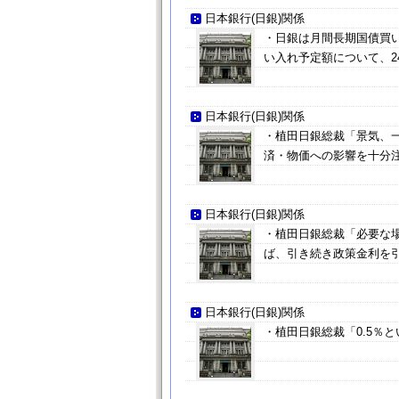
日本銀行(日銀)関係
・日銀は月間長期国債買い
い入れ予定額について、24
日本銀行(日銀)関係
・植田日銀総裁「景気、
済・物価への影響を十分
日本銀行(日銀)関係
・植田日銀総裁「必要な
ば、引き続き政策金利を
日本銀行(日銀)関係
・植田日銀総裁「0.5％