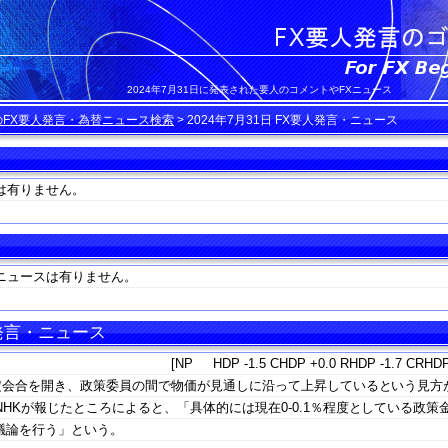
2024年7月31日に発表された要人のコメントやFXニュース
のFX要人発言・為替ニュース検索
>
2024年7月31日 FX要人発言・ニュース
は有りません。
ニュースは有りません。
 発言・ニュース
[NP HDP -1.5 CHDP +0.0 RHDP -1.7 CRHDP
決定会合を開き、政策委員の間で物価が見通しに沿って上昇しているという見方
HKが報じたところによると、「具体的には現在0-0.1％程度としている政策
て議論を行う」という。