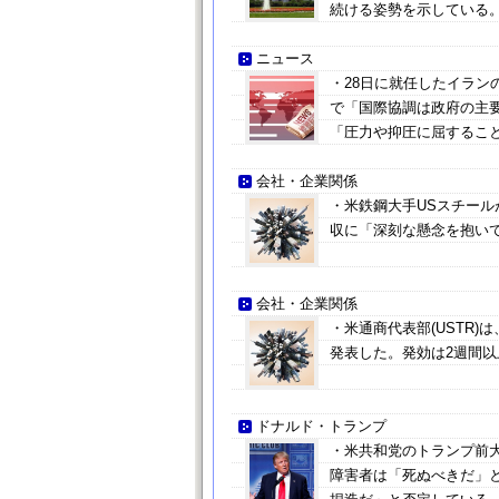
続ける姿勢を示している
ニュース
・28日に就任したイラ
で「国際協調は政府の主
「圧力や抑圧に屈するこ
会社・企業関係
・米鉄鋼大手USスチー
収に「深刻な懸念を抱い
会社・企業関係
・米通商代表部(USTR)
発表した。発効は2週間
ドナルド・トランプ
・米共和党のトランプ前
障害者は「死ぬべきだ」