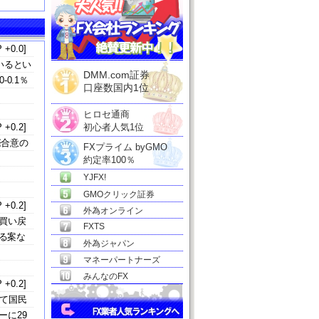
 +0.0]
いるとい
DMM.com証券
0.1％
口座数国内1位
ヒロセ通商
 +0.2]
初心者人気1位
際合意の
FXプライム byGMO
約定率100％
YJFX!
GMOクリック証券
 +0.2]
外為オンライン
と買い戻
FXTS
る案な
外為ジャパン
マネーパートナーズ
みんなのFX
 +0.2]
て国民
に29