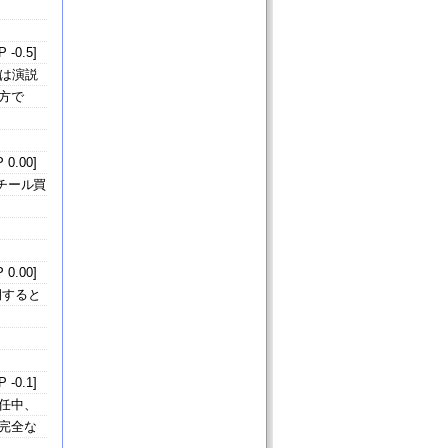
 -0.5]
は演説
方で
 0.00]
チール買
 0.00]
期すると
 -0.1]
任中、
完全な