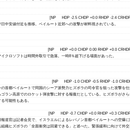
[NP HDP -2.5 CHDP +0.0 RHDP -2.4 CRHDP
が日中安値付近を推移。ベイルート近郊への攻撃が材料視されている。
[NP HDP +0.0 CHDP 0.00 RHDP +0.0 CRHDP
マイクロソフトは時間外取引で急落。一時8％超下げる場面があった。
[NP HDP -1.0 CHDP -0.5 RHDP -1.0 CRHDP
ンの首都ベイルートで同国のシーア派勢力ヒズボラの司令官を狙った攻撃を仕
るゴラン高原でのロケット弾攻撃に対する報復だとしている。ヒズボラがさら
する可能性もある。
[NP HDP -0.7 CHDP +0.0 RHDP +0.3 CRHDP
領報道官は記者会見で、イスラエルによるレバノン首都ベイルートへの空爆に
兵組織ヒズボラの「全面衝突は回避できる」と述べた。緊張緩和に向けて外交