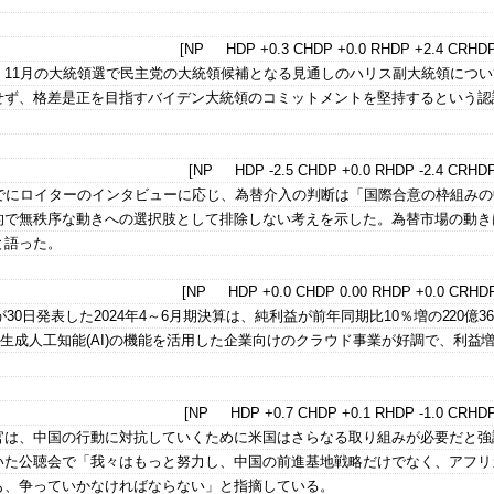
。
[NP HDP +0.3 CHDP +0.0 RHDP +2.4 CRHDP
、11月の大統領選で民主党の大統領候補となる見通しのハリス副大統領につい
せず、格差是正を目指すバイデン大統領のコミットメントを堅持するという認
[NP HDP -2.5 CHDP +0.0 RHDP -2.4 CRHDP
までにロイターのインタビューに応じ、為替介入の判断は「国際合意の枠組みの
的で無秩序な動きへの選択肢として排除しない考えを示した。為替市場の動き
と語った。
[NP HDP +0.0 CHDP 0.00 RHDP +0.0 CRHDP
30日発表した2024年4～6月期決算は、純利益が前年同期比10％増の220億36
た。生成人工知能(AI)の機能を活用した企業向けのクラウド事業が好調で、利益
[NP HDP +0.7 CHDP +0.1 RHDP -1.0 CRHDP
官は、中国の行動に対抗していくために米国はさらなる取り組みが必要だと強
いた公聴会で「我々はもっと努力し、中国の前進基地戦略だけでなく、アフリ
も、争っていかなければならない」と指摘している。