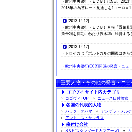
・欧州中央銀行（ＥＣＢ）は5日、2013年の
2013年の為替レート見通しを1ユーロ＝1.3
[
2013-12-12
]
・欧州中央銀行（ＥＣＢ）月報「景気見
策金利を長期にわたり低水準に維持する
[
2013-12-17
]
・トロイカは「ポルトガルの回復はさら
・
欧州中央銀行(ECB)関係の発言・ニュー
重要人物・その他の発言・ニュ
ゴゴヴィ サイト内カテゴリ
ゴゴヴィTOP
ニュース日付検索
各国の代表的人物
バラク・オバマ
アンゲラ・メルケ
アントニス・サマラス
格付け会社
S＆P(スタンダード＆プアーズ)
ム