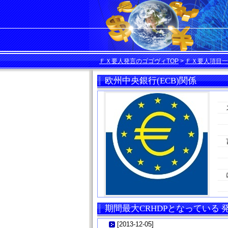
ＦＸ要人発言のゴゴヴィTOP
>
ＦＸ要人項目一
欧州中央銀行(ECB)関係
期間最大CRHDPとなっている
[
2013-12-05
]