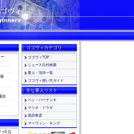
ス
ゴゴヴィカテゴリ
ュー
ゴゴヴィTOP
ニュース日付検索
要人・項目一覧
る発
ゴゴヴィ使い方ガイド
主な要人リスト
場合
ベン・バーナンキ
マリオ・ドラギ
黒田東彦
マーヴィン・キング
 +0.1]