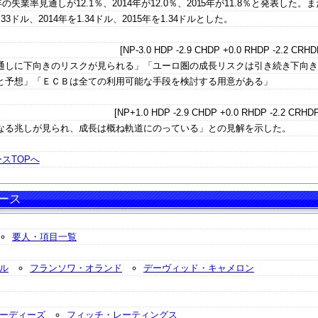
失業率見通しが12.1％、2014年が12.0％、2015年が11.8％と発表した。
3ドル、2014年を1.34ドル、2015年を1.34ドルとした。
[NP-3.0 HDP -2.9 CHDP +0.0 RHDP -2.2 CRHDP
通しに下向きのリスクが見られる」「ユーロ圏の成長リスクは引き続き下向
と予想」「ＥＣＢは全ての利用可能な手段を検討する用意がある」
[NP+1.0 HDP -2.9 CHDP +0.0 RHDP -2.2 CRHDP
なる兆しが見られ、成長は概ね軌道にのっている」との見解を示した。
スTOPへ
ース
要人・項目一覧
ル
フランソワ・オランド
デーヴィッド・キャメロン
ーディーズ
フィッチ・レーティングス