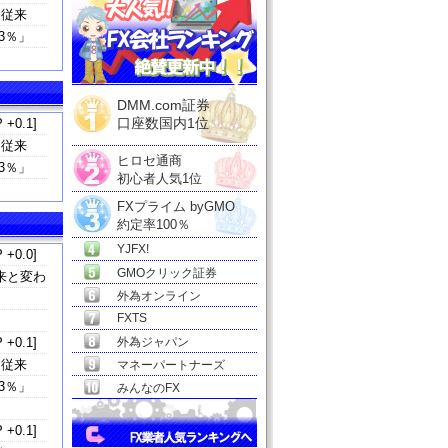
、従来
3％」
DMM.com証券
口座数国内1位
 +0.1]
、従来
ヒロセ通商
3％」
初心者人気1位
FXプライム byGMO
約定率100％
YJFX!
 +0.0]
GMOクリック証券
来と変わ
外為オンライン
FXTS
 +0.1]
外為ジャパン
、従来
マネーパートナーズ
3％」
みんなのFX
 +0.1]