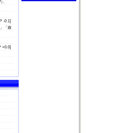
また、
 -0.1]
き」「政
 +0.0]