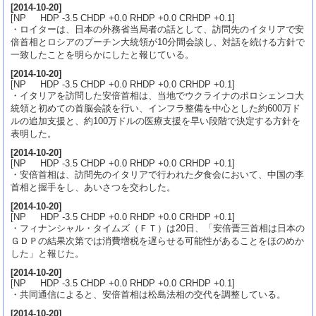
[
2014-10-20
]
[NP HDP -3.5 CHDP +0.0 RHDP +0.0 CRHDP +0.1]
・ロイターは、日本の外務省当局者の話として、訪問先のイタリアで安
倍首相とロシアのプーチン大統領が10分間会談し、対話を続ける方針で
一致したことを明らかにしたと報じている。
[
2014-10-20
]
[NP HDP -3.5 CHDP +0.0 RHDP +0.0 CRHDP +0.1]
・イタリアを訪問した安倍首相は、当地でウクライナのポロシェンコ大
統領と初めての首脳会談を行い、インフラ整備を中心とした約600万ド
ルの追加支援と、約100万ドルの医療支援を早い段階で決定する方針を
表明した。
[
2014-10-20
]
[NP HDP -3.5 CHDP +0.0 RHDP +0.0 CRHDP +0.1]
・安倍首相は、訪問先のイタリアで行われた夕食会において、中国の李
首相と握手をし、あいさつを交わした。
[
2014-10-20
]
[NP HDP -3.5 CHDP +0.0 RHDP +0.0 CRHDP +0.1]
・フィナンシャル・タイムズ（ＦＴ）は20日、「安倍晋三首相は日本の
ＧＤＰの結果次第では消費増税を遅らせる可能性があることをほのめか
した」と報じた。
[
2014-10-20
]
[NP HDP -3.5 CHDP +0.0 RHDP +0.0 CRHDP +0.1]
・共同通信によると、安倍首相は松島法相の交代を調整している。
[
2014-10-20
]