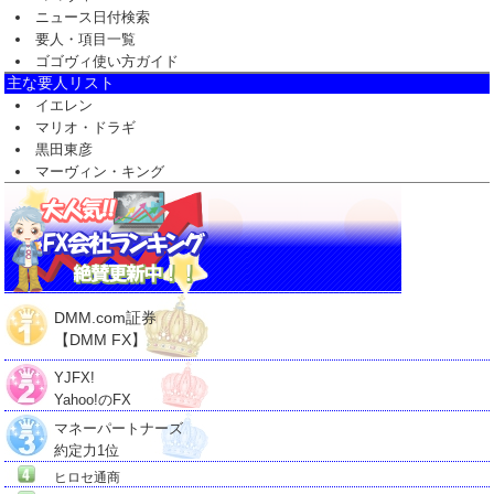
ニュース日付検索
要人・項目一覧
ゴゴヴィ使い方ガイド
主な要人リスト
イエレン
マリオ・ドラギ
黒田東彦
マーヴィン・キング
DMM.com証券
【DMM FX】
YJFX!
Yahoo!のFX
マネーパートナーズ
約定力1位
ヒロセ通商