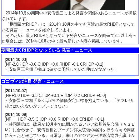
2014年10月の期間中の安倍晋三による発言や関係のあるニュースが掲載
されています。
「期間最大RHDP」は、2014年10月の中でも直近の最大RHDPとなって
いる発言・ニュースを紹介しています。
そのため、最大RHDPとなっている発言やニュースが同値で2回以上有っ
た場合には、2014年10月の中で最も新しい内容を掲載しています。
期間最大CRHDPとなっている 発言・ニュース
[
2014-10-03
]
[NP-2.0 HDP -3.6 CHDP +0.0 RHDP -0.1 CRHDP -0.1]
・安倍晋三首相「輸出は確かに予想していた伸びがなかった」
ゴゴヴィの注目 発言・ニュース
[
2014-10-07
]
[NP+1.0 HDP -3.5 CHDP +0.1 RHDP -0.2 CRHDP +0.0]
・安倍晋三首相「我々は2％の物価安定目標を抱えている」「デフレ脱
却とはいえないがデフレではない」
[
2014-10-09
]
[NP HDP -3.5 CHDP +0.0 RHDP +0.0 CRHDP +0.1]
・共同通信は、政府が10月中旬に開かれるアジア欧州首脳会議（ＡＳＥ
Ｍ）に合わせて、安倍首相とプーチン露大統領の会談を行う方向で調整
に入ったと報じている。日露は、来月のアジア太平洋経済協力会議（Ａ