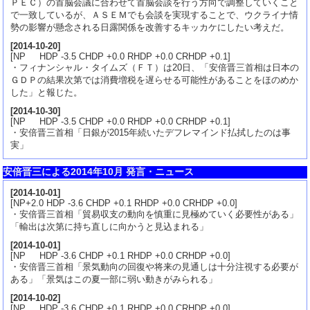
ＰＥＣ）の首脳会議に合わせて首脳会談を行う方向で調整していくこと
で一致しているが、ＡＳＥＭでも会談を実現することで、ウクライナ情
勢の影響が懸念される日露関係を改善するキッカケにしたい考えだ。
[
2014-10-20
]
[NP HDP -3.5 CHDP +0.0 RHDP +0.0 CRHDP +0.1]
・フィナンシャル・タイムズ（ＦＴ）は20日、「安倍晋三首相は日本の
ＧＤＰの結果次第では消費増税を遅らせる可能性があることをほのめか
した」と報じた。
[
2014-10-30
]
[NP HDP -3.5 CHDP +0.0 RHDP +0.0 CRHDP +0.1]
・安倍晋三首相「日銀が2015年続いたデフレマインド払拭したのは事
実」
安倍晋三による2014年10月 発言・ニュース
[
2014-10-01
]
[NP+2.0 HDP -3.6 CHDP +0.1 RHDP +0.0 CRHDP +0.0]
・安倍晋三首相「貿易収支の動向を慎重に見極めていく必要性がある」
「輸出は次第に持ち直しに向かうと見込まれる」
[
2014-10-01
]
[NP HDP -3.6 CHDP +0.1 RHDP +0.0 CRHDP +0.0]
・安倍晋三首相「景気動向の回復や将来の見通しは十分注視する必要が
ある」「景気はこの夏一部に弱い動きがみられる」
[
2014-10-02
]
[NP HDP -3.6 CHDP +0.1 RHDP +0.0 CRHDP +0.0]