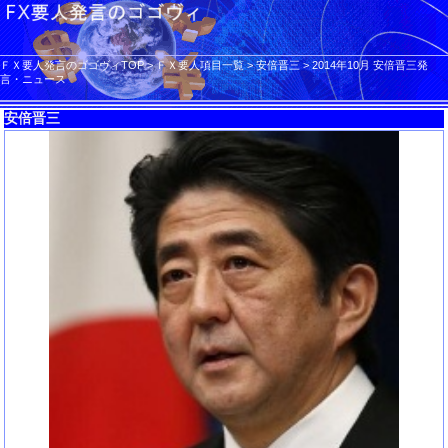
ＦＸ要人発言のゴゴヴィTOP
>
ＦＸ要人項目一覧
>
安倍晋三
>
2014年10月 安倍晋三発
言・ニュース
安倍晋三