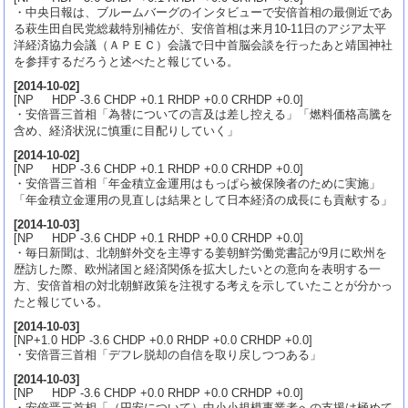
・中央日報は、ブルームバーグのインタビューで安倍首相の最側近であ
る萩生田自民党総裁特別補佐が、安倍首相は来月10-11日のアジア太平
洋経済協力会議（ＡＰＥＣ）会議で日中首脳会談を行ったあと靖国神社
を参拝するだろうと述べたと報じている。
[
2014-10-02
]
[NP HDP -3.6 CHDP +0.1 RHDP +0.0 CRHDP +0.0]
・安倍晋三首相「為替についての言及は差し控える」「燃料価格高騰を
含め、経済状況に慎重に目配りしていく」
[
2014-10-02
]
[NP HDP -3.6 CHDP +0.1 RHDP +0.0 CRHDP +0.0]
・安倍晋三首相「年金積立金運用はもっぱら被保険者のために実施」
「年金積立金運用の見直しは結果として日本経済の成長にも貢献する」
[
2014-10-03
]
[NP HDP -3.6 CHDP +0.1 RHDP +0.0 CRHDP +0.0]
・毎日新聞は、北朝鮮外交を主導する姜朝鮮労働党書記が9月に欧州を
歴訪した際、欧州諸国と経済関係を拡大したいとの意向を表明する一
方、安倍首相の対北朝鮮政策を注視する考えを示していたことが分かっ
たと報じている。
[
2014-10-03
]
[NP+1.0 HDP -3.6 CHDP +0.0 RHDP +0.0 CRHDP +0.0]
・安倍晋三首相「デフレ脱却の自信を取り戻しつつある」
[
2014-10-03
]
[NP HDP -3.6 CHDP +0.0 RHDP +0.0 CRHDP +0.0]
・安倍晋三首相「（円安について）中小小規模事業者への支援は極めて