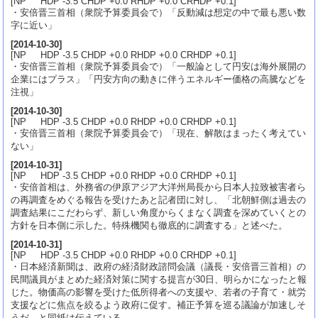
[NP HDP -3.5 CHDP +0.0 RHDP +0.0 CRHDP +0.1]
・安倍晋三首相（衆院予算委員会で）「反動減は想定の中で最も悪い数
字に近い」
[
2014-10-30
]
[NP HDP -3.5 CHDP +0.0 RHDP +0.0 CRHDP +0.1]
・安倍晋三首相（衆院予算委員会で）「一般論として円安は海外展開の
企業にはプラス」「円安方向の動きに伴うエネルギー価格の高騰などを
注視」
[
2014-10-30
]
[NP HDP -3.5 CHDP +0.0 RHDP +0.0 CRHDP +0.1]
・安倍晋三首相（衆院予算委員会で）「現在、解散はまったく考えてい
ない」
[
2014-10-31
]
[NP HDP -3.5 CHDP +0.0 RHDP +0.0 CRHDP +0.1]
・安倍首相は、外務省の伊原アジア大洋州局長から日本人拉致被害者ら
の再調査をめぐる報告を受けたあと記者団に対し、「北朝鮮側は過去の
調査結果にこだわらず、新しい角度からくまなく調査を深めていくとの
方針を日本側に示した。特殊機関も徹底的に調査する」と述べた。
[
2014-10-31
]
[NP HDP -3.5 CHDP +0.0 RHDP +0.0 CRHDP +0.1]
・日本経済新聞は、政府の経済財政諮問会議（議長・安倍晋三首相）の
民間議員がまとめた経済対策に関する提言が30日、明らかになったと報
じた。物価高の影響を受けた低所得者への支援や、若者の子育て・就労
支援などに焦点を絞るよう政府に促す。補正予算を巡る議論が加速しそ
うだ、と同紙は伝えている。