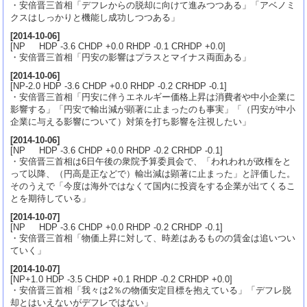
・安倍晋三首相「デフレからの脱却に向けて進みつつある」「アベノミ
クスはしっかりと機能し成功しつつある」
[
2014-10-06
]
[NP HDP -3.6 CHDP +0.0 RHDP -0.1 CRHDP +0.0]
・安倍晋三首相「円安の影響はプラスとマイナス両面ある」
[
2014-10-06
]
[NP-2.0 HDP -3.6 CHDP +0.0 RHDP -0.2 CRHDP -0.1]
・安倍晋三首相「円安に伴うエネルギー価格上昇は消費者や中小企業に
影響する」「円安で輸出減が顕著に止まったのも事実」「（円安が中小
企業に与える影響について）対策を打ち影響を注視したい」
[
2014-10-06
]
[NP HDP -3.6 CHDP +0.0 RHDP -0.2 CRHDP -0.1]
・安倍晋三首相は6日午後の衆院予算委員会で、「われわれが政権をと
って以降、（円高是正などで）輸出減は顕著に止まった」と評価した。
そのうえで「今度は海外ではなくて国内に投資をする企業が出てくるこ
とを期待している」
[
2014-10-07
]
[NP HDP -3.6 CHDP +0.0 RHDP -0.2 CRHDP -0.1]
・安倍晋三首相「物価上昇に対して、時差はあるものの賃金は追いつい
ていく」
[
2014-10-07
]
[NP+1.0 HDP -3.5 CHDP +0.1 RHDP -0.2 CRHDP +0.0]
・安倍晋三首相「我々は2％の物価安定目標を抱えている」「デフレ脱
却とはいえないがデフレではない」