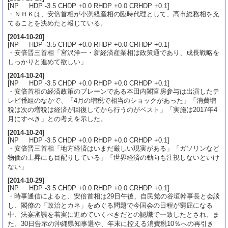
[NP HDP -3.5 CHDP +0.0 RHDP +0.0 CRHDP +0.1]
・ＮＨＫは、安倍首相が小渕経産相の臨時代理として、高市総務相を充
てることを決めたと報じている。
[
2014-10-20
]
[NP HDP -3.5 CHDP +0.0 RHDP +0.0 CRHDP +0.1]
・安倍晋三首相「宮沢洋一・新経済産業相は政策通であり、成長戦略を
しっかりと進めて欲しい」
[
2014-10-24
]
[NP HDP -3.5 CHDP +0.0 RHDP +0.0 CRHDP +0.1]
・安倍首相の経済政策のブレーンである本田内閣官房参与は出演したテ
レビ番組のなかで、「4月の増税で相当のショックがあった」「消費増
税は次の増税は経済が回復してから行うのがベスト」「実施は2017年4
月にすべき」との考えを示した。
[
2014-10-24
]
[NP HDP -3.5 CHDP +0.0 RHDP +0.0 CRHDP +0.1]
・安倍晋三首相「地方経済はいまだ厳しい現実がある」「ガソリンなど
物価の上昇にも目配りしている」「世界経済の動向も注視しないといけ
ない」
[
2014-10-29
]
[NP HDP -3.5 CHDP +0.0 RHDP +0.0 CRHDP +0.1]
・時事通信によると、安倍首相は29日午後、自民党の谷垣幹事長と会談
し、閣僚の「政治とカネ」をめぐる問題で今国会の日程が窮屈になる
中、法案審議を着実に進めていくべきだとの認識で一致したとされ、ま
た、30日告示の沖縄県知事選や、年末に控える消費税10％への再引き