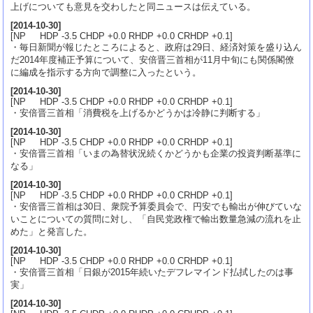
上げについても意見を交わしたと同ニュースは伝えている。
[
2014-10-30
]
[NP HDP -3.5 CHDP +0.0 RHDP +0.0 CRHDP +0.1]
・毎日新聞が報じたところによると、政府は29日、経済対策を盛り込ん
だ2014年度補正予算について、安倍晋三首相が11月中旬にも関係閣僚
に編成を指示する方向で調整に入ったという。
[
2014-10-30
]
[NP HDP -3.5 CHDP +0.0 RHDP +0.0 CRHDP +0.1]
・安倍晋三首相「消費税を上げるかどうかは冷静に判断する」
[
2014-10-30
]
[NP HDP -3.5 CHDP +0.0 RHDP +0.0 CRHDP +0.1]
・安倍晋三首相「いまの為替状況続くかどうかも企業の投資判断基準に
なる」
[
2014-10-30
]
[NP HDP -3.5 CHDP +0.0 RHDP +0.0 CRHDP +0.1]
・安倍晋三首相は30日、衆院予算委員会で、円安でも輸出が伸びていな
いことについての質問に対し、「自民党政権で輸出数量急減の流れを止
めた」と発言した。
[
2014-10-30
]
[NP HDP -3.5 CHDP +0.0 RHDP +0.0 CRHDP +0.1]
・安倍晋三首相「日銀が2015年続いたデフレマインド払拭したのは事
実」
[
2014-10-30
]