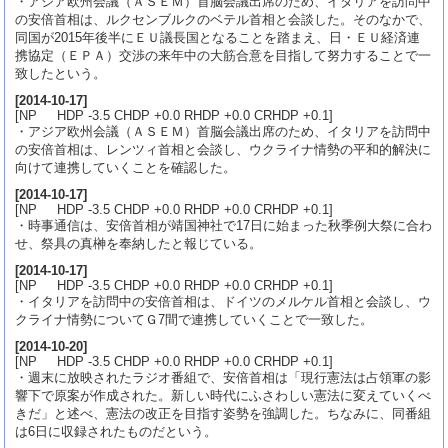
・アジア欧州会議（ＡＳＥＭ）首脳会議出席のため、イタリアを訪問中
の安倍首相は、ルクセンブルクのベテル首相と会談した。そのなかで、
同国が2015年後半にＥＵ議長国となることを踏まえ、日・ＥＵ経済連
携協定（ＥＰＡ）交渉の来年中の大筋合意を目指して努力することで一
致したという。
[
2014-10-17
]
[NP HDP -3.5 CHDP +0.0 RHDP +0.0 CRHDP +0.1]
・アジア欧州会議（ＡＳＥＭ）首脳会議出席のため、イタリアを訪問中
の安倍首相は、レンツィ首相と会談し、ウクライナ情勢の平和的解決に
向けて連携していくことを確認した。
[
2014-10-17
]
[NP HDP -3.5 CHDP +0.0 RHDP +0.0 CRHDP +0.1]
・時事通信は、安倍首相が靖国神社で17日に始まった秋季例大祭に合わ
せ、祭具の真榊を奉納したと報じている。
[
2014-10-17
]
[NP HDP -3.5 CHDP +0.0 RHDP +0.0 CRHDP +0.1]
・イタリアを訪問中の安倍首相は、ドイツのメルケル首相と会談し、ウ
クライナ情勢についてＧ7間で連携していくことで一致した。
[
2014-10-20
]
[NP HDP -3.5 CHDP +0.0 RHDP +0.0 CRHDP +0.1]
・週末に放映されたラジオ番組で、安倍首相は「現行憲法は占領軍の影
響下で原案が作成された。新しい時代にふさわしい憲法に変えていくべ
きだ」と述べ、憲法の改正を目指す姿勢を強調した。ちなみに、同番組
は6日に収録されたものだという。