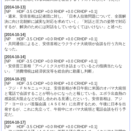
[
2014-10-13
]
[NP HDP -3.5 CHDP +0.0 RHDP +0.0 CRHDP +0.1]
・週末、安倍首相は記者団に対し、「日本人拉致問題について、全面解
決に向け北朝鮮に誠実な対応を求めていく」「対話と圧力の姿勢で対応
するが、解決のためには対話をしていかなくてはいけない」と述べた
[
2014-10-14
]
[NP HDP -3.5 CHDP +0.0 RHDP +0.0 CRHDP +0.1]
・共同通信によると、安倍首相とウクライナ大統領が会談を行う方向と
なった。
[
2014-10-14
]
[NP HDP -3.5 CHDP +0.0 RHDP +0.0 CRHDP +0.1]
・安倍晋三首相「アベノミクスが行き詰まっているとの指摘当たらな
い」「消費増税は経済状況等を総合的に勘案し判断」
[
2014-10-15
]
[NP HDP -3.5 CHDP +0.0 RHDP +0.0 CRHDP +0.1]
・フジ・ＦＮＮニュースは、安倍首相が本日午前に米国のオバマ大統領
と電話で会談することが明らかになったと報じている。エボラ出血熱の
感染拡大阻止などが話し合われる見通しだという。安倍首相は、アジ
ア・ヨーロッパ首脳会議（ＡＳＥＭ）に出席するため、午後に日本を出
発するが、これに先立って、午前中にオバマ大統領と電話会談を行う予
定だ。
[
2014-10-17
]
[NP HDP -3.5 CHDP +0.0 RHDP +0.0 CRHDP +0.1]