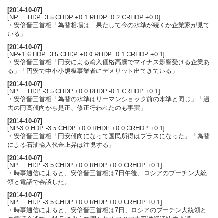
[
2014-10-07
]
[NP HDP -3.5 CHDP +0.1 RHDP -0.2 CRHDP +0.0]
・安倍晋三首相「為替相場は、果たして今の水準が続くか企業家が見て
いる」
[
2014-10-07
]
[NP+1.6 HDP -3.5 CHDP +0.0 RHDP -0.1 CRHDP +0.1]
・安倍晋三首相「円安による輸入価格高騰でマイナス影響受ける企業あ
る」「円安で中小小規模事業者にデメリット出てきている」
[
2014-10-07
]
[NP HDP -3.5 CHDP +0.0 RHDP -0.1 CRHDP +0.1]
・安倍晋三首相「為替の水準はリーマンショック前の水準と同じ」「過
去の円高傾向から是正、修正行われたのも事実」
[
2014-10-07
]
[NP-3.0 HDP -3.5 CHDP +0.0 RHDP +0.0 CRHDP +0.1]
・安倍晋三首相「円安傾向になって国民所得はプラスになった」「為替
による石油輸入代金上昇は注視する」
[
2014-10-07
]
[NP HDP -3.5 CHDP +0.0 RHDP +0.0 CRHDP +0.1]
・時事通信によると、安倍晋三首相は7日午後、ロシアのプーチン大統
領と電話で会談した。
[
2014-10-07
]
[NP HDP -3.5 CHDP +0.0 RHDP +0.0 CRHDP +0.1]
・時事通信によると、安倍晋三首相は7日、ロシアのプーチン大統領と