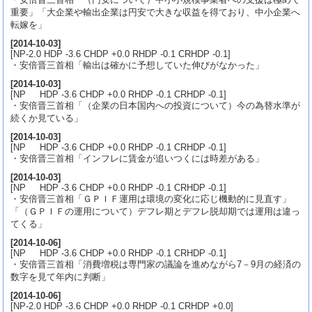
重要」「大企業や輸出企業は円安で大きな収益を得ており、中小企業へ
転嫁を」
[
2014-10-03
]
[NP-2.0 HDP -3.6 CHDP +0.0 RHDP -0.1 CRHDP -0.1]
・安倍晋三首相「輸出は確かに予想していた伸びがなかった」
[
2014-10-03
]
[NP HDP -3.6 CHDP +0.0 RHDP -0.1 CRHDP -0.1]
・安倍晋三首相「（企業の日本国内への投資について）今の為替水準が
続くか見ている」
[
2014-10-03
]
[NP HDP -3.6 CHDP +0.0 RHDP -0.1 CRHDP -0.1]
・安倍晋三首相「インフレに賃金が追いつくには時差がある」
[
2014-10-03
]
[NP HDP -3.6 CHDP +0.0 RHDP -0.1 CRHDP -0.1]
・安倍晋三首相「ＧＰＩＦ運用は環境の変化に応じ機動的に見直す」
「（ＧＰＩＦの運用について）デフレ期とデフレ脱却期では運用は違っ
てくる」
[
2014-10-06
]
[NP HDP -3.6 CHDP +0.0 RHDP -0.1 CRHDP -0.1]
・安倍晋三首相「消費増税は専門家の議論を進めながら7－9月の経済の
数字を見て年内に判断」
[
2014-10-06
]
[NP-2.0 HDP -3.6 CHDP +0.0 RHDP -0.1 CRHDP +0.0]