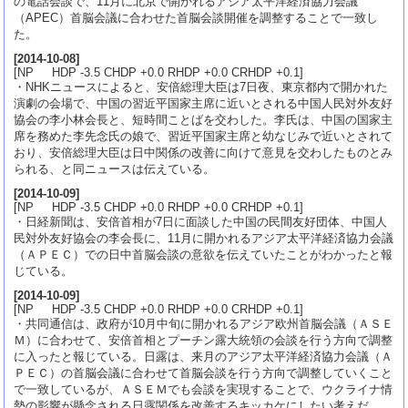
の電話会談で、11月に北京で開かれるアジア太平洋経済協力会議
（APEC）首脳会議に合わせた首脳会談開催を調整することで一致し
た。
[
2014-10-08
]
[NP HDP -3.5 CHDP +0.0 RHDP +0.0 CRHDP +0.1]
・NHKニュースによると、安倍総理大臣は7日夜、東京都内で開かれた
演劇の会場で、中国の習近平国家主席に近いとされる中国人民対外友好
協会の李小林会長と、短時間ことばを交わした。李氏は、中国の国家主
席を務めた李先念氏の娘で、習近平国家主席と幼なじみで近いとされて
おり、安倍総理大臣は日中関係の改善に向けて意見を交わしたものとみ
られる、と同ニュースは伝えている。
[
2014-10-09
]
[NP HDP -3.5 CHDP +0.0 RHDP +0.0 CRHDP +0.1]
・日経新聞は、安倍首相が7日に面談した中国の民間友好団体、中国人
民対外友好協会の李会長に、11月に開かれるアジア太平洋経済協力会議
（ＡＰＥＣ）での日中首脳会談の意欲を伝えていたことがわかったと報
じている。
[
2014-10-09
]
[NP HDP -3.5 CHDP +0.0 RHDP +0.0 CRHDP +0.1]
・共同通信は、政府が10月中旬に開かれるアジア欧州首脳会議（ＡＳＥ
Ｍ）に合わせて、安倍首相とプーチン露大統領の会談を行う方向で調整
に入ったと報じている。日露は、来月のアジア太平洋経済協力会議（Ａ
ＰＥＣ）の首脳会議に合わせて首脳会談を行う方向で調整していくこと
で一致しているが、ＡＳＥＭでも会談を実現することで、ウクライナ情
勢の影響が懸念される日露関係を改善するキッカケにしたい考えだ。