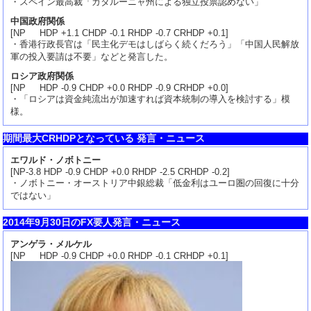
・スペイン最高裁「カタルーニャ州による独立投票認めない」
中国政府関係
[NP HDP +1.1 CHDP -0.1 RHDP -0.7 CRHDP +0.1]
・香港行政長官は「民主化デモはしばらく続くだろう」「中国人民解放
軍の投入要請は不要」などと発言した。
ロシア政府関係
[NP HDP -0.9 CHDP +0.0 RHDP -0.9 CRHDP +0.0]
・「ロシアは資金純流出が加速すれば資本統制の導入を検討する」模
様。
期間最大CRHDPとなっている 発言・ニュース
エワルド・ノボトニー
[NP-3.8 HDP -0.9 CHDP +0.0 RHDP -2.5 CRHDP -0.2]
・ノボトニー・オーストリア中銀総裁「低金利はユーロ圏の回復に十分
ではない」
2014年9月30日のFX要人発言・ニュース
アンゲラ・メルケル
[NP HDP -0.9 CHDP +0.0 RHDP -0.1 CRHDP +0.1]