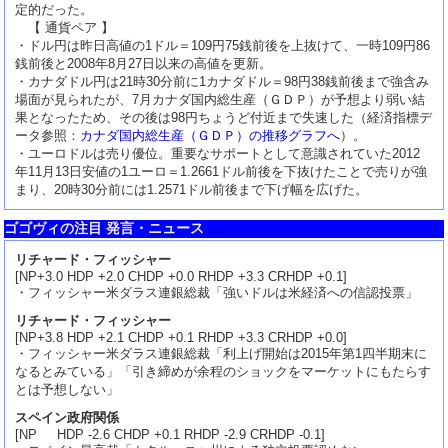
定的だった。
【 通貨ペア 】
・ドル円は昨日高値の1ドル＝109円75銭前後を上抜けて、一時109円86
銭前後と2008年8月27日以来の高値を更新。
・カナダドル円は21時30分前に1カナダドル＝98円38銭前後まで強含み
場面が見られたが、7月カナダ国内総生産（ＧＤＰ）が予想より弱い結
果となったため、その後は98円ちょうど付近まで失速した（経済指標デ
ータ参照：
カナダ国内総生産（ＧＤＰ）の推移グラフへ
）。
・ユーロドルは売り優位。重要なサポートとして意識されていた2012
年11月13日安値の1ユーロ＝1.2661ドル前後を下抜けたことで売りが強
まり、20時30分前には1.2571ドル前後まで下げ幅を広げた。
ゴゴヴィの注目 発言・ニュース
リチャード・フィッシャー
[NP+3.0 HDP +2.0 CHDP +0.0 RHDP +3.3 CRHDP +0.1]
・フィッシャー米ダラス連銀総裁「強いドルは米経済への信認投票」
リチャード・フィッシャー
[NP+3.8 HDP +2.1 CHDP +0.1 RHDP +3.3 CRHDP +0.0]
・フィッシャー米ダラス連銀総裁「利上げ開始は2015年第1四半期末に
なるとみている」「引き締めが余程のショックをマーケットにもたらす
とは予想しない」
スペイン政府関係
[NP HDP -2.6 CHDP +0.1 RHDP -2.9 CRHDP -0.1]