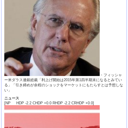
・フィッシャ
ー米ダラス連銀総裁「利上げ開始は2015年第1四半期末になるとみてい
る」「引き締めが余程のショックをマーケットにもたらすとは予想しな
い」
ニュース
[NP HDP -2.2 CHDP +0.0 RHDP -2.2 CRHDP +0.0]