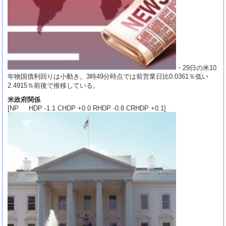
・29日の米10
年物国債利回りは小動き。3時49分時点では前営業日比0.0361％低い
2.4915％前後で推移している。
米政府関係
[NP HDP -1.1 CHDP +0.0 RHDP -0.8 CRHDP +0.1]