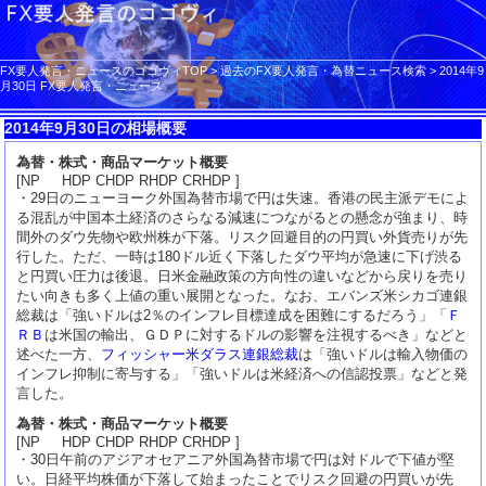
FX要人発言・ニュースのゴゴヴィTOP
>
過去のFX要人発言・為替ニュース検索
>
2014年9
月30日 FX要人発言・ニュース
2014年9月30日の相場概要
為替・株式・商品マーケット概要
[NP HDP CHDP RHDP CRHDP ]
・29日のニューヨーク外国為替市場で円は失速。香港の民主派デモによ
る混乱が中国本土経済のさらなる減速につながるとの懸念が強まり、時
間外のダウ先物や欧州株が下落。リスク回避目的の円買い外貨売りが先
行した。ただ、一時は180ドル近く下落したダウ平均が急速に下げ渋る
と円買い圧力は後退。日米金融政策の方向性の違いなどから戻りを売り
たい向きも多く上値の重い展開となった。なお、エバンズ米シカゴ連銀
総裁は「強いドルは2％のインフレ目標達成を困難にするだろう」「
Ｆ
ＲＢ
は米国の輸出、ＧＤＰに対するドルの影響を注視するべき」などと
述べた一方、
フィッシャー米ダラス連銀総裁
は「強いドルは輸入物価の
インフレ抑制に寄与する」「強いドルは米経済への信認投票」などと発
言した。
為替・株式・商品マーケット概要
[NP HDP CHDP RHDP CRHDP ]
・30日午前のアジアオセアニア外国為替市場で円は対ドルで下値が堅
い。日経平均株価が下落して始まったことでリスク回避の円買いが先