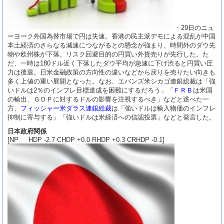
・29日のニュ
ーヨーク外国為替市場で円は失速。香港の民主派デモによる混乱が中国
本土経済のさらなる減速につながるとの懸念が強まり、時間外のダウ先
物や欧州株が下落。リスク回避目的の円買い外貨売りが先行した。た
だ、一時は180ドル近く下落したダウ平均が急速に下げ渋ると円買い圧
力は後退。日米金融政策の方向性の違いなどから戻りを売りたい向きも
多く上値の重い展開となった。なお、エバンズ米シカゴ連銀総裁は「強
いドルは2％のインフレ目標達成を困難にするだろう」「
ＦＲＢ
は米国
の輸出、ＧＤＰに対するドルの影響を注視するべき」などと述べた一
方、
フィッシャー米ダラス連銀総裁
は「強いドルは輸入物価のインフレ
抑制に寄与する」「強いドルは米経済への信認投票」などと発言した。
日本政府関係
[NP HDP -2.7 CHDP +0.0 RHDP +0.3 CRHDP -0.1]