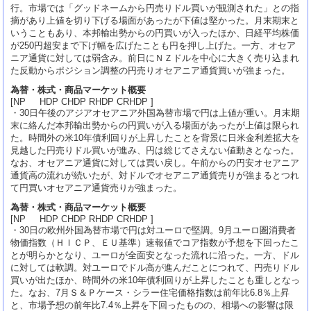
行。市場では「グッドネームから円売りドル買いが観測された」との指
摘があり上値を切り下げる場面があったが下値は堅かった。月末期末と
いうこともあり、本邦輸出勢からの円買いが入ったほか、日経平均株価
が250円超安まで下げ幅を広げたことも円を押し上げた。一方、オセア
ニア通貨に対しては弱含み。前日にＮＺドルを中心に大きく売り込まれ
た反動からポジション調整の円売りオセアニア通貨買いが強まった。
為替・株式・商品マーケット概要
[NP HDP CHDP RHDP CRHDP ]
・30日午後のアジアオセアニア外国為替市場で円は上値が重い。月末期
末に絡んだ本邦輸出勢からの円買いが入る場面があったが上値は限られ
た。時間外の米10年債利回りが上昇したことを背景に日米金利差拡大を
見越した円売りドル買いが進み、円は総じてさえない値動きとなった。
なお、オセアニア通貨に対しては買い戻し。午前からの円安オセアニア
通貨高の流れが続いたが、対ドルでオセアニア通貨売りが強まるとつれ
て円買いオセアニア通貨売りが強まった。
為替・株式・商品マーケット概要
[NP HDP CHDP RHDP CRHDP ]
・30日の欧州外国為替市場で円は対ユーロで堅調。9月ユーロ圏消費者
物価指数（ＨＩＣＰ、ＥＵ基準）速報値でコア指数が予想を下回ったこ
とが明らかとなり、ユーロが全面安となった流れに沿った。一方、ドル
に対しては軟調。対ユーロでドル高が進んだことにつれて、円売りドル
買いが出たほか、時間外の米10年債利回りが上昇したことも重しとなっ
た。なお、7月Ｓ＆Ｐケース・シラー住宅価格指数は前年比6.8％上昇
と、市場予想の前年比7.4％上昇を下回ったものの、相場への影響は限