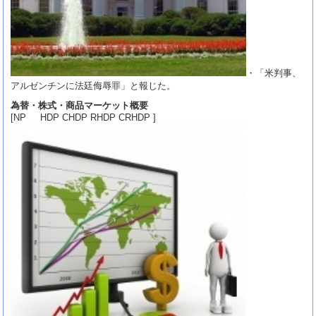
・「米判事、
アルゼンチンに法廷侮辱罪」と報じた。
為替・株式・商品マーケット概要
[NP HDP CHDP RHDP CRHDP ]