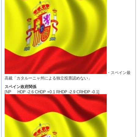
・スペイン最
高裁「カタルーニャ州による独立投票認めない」
スペイン政府関係
[NP HDP -2.6 CHDP +0.1 RHDP -2.9 CRHDP -0.1]