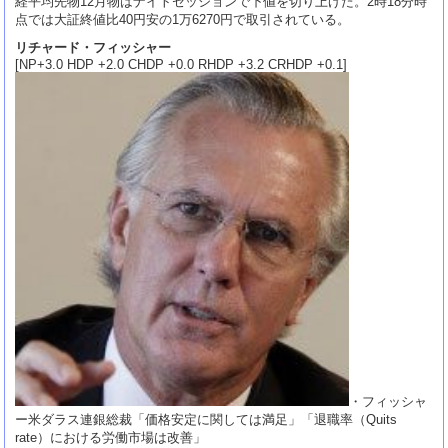
経平均先物12月物はナイトセッションで下値を切り上げた。2時18分時
点では大証終値比40円安の1万6270円で取引されている。
リチャード・フィッシャー
[NP+3.0 HDP +2.0 CHDP +0.0 RHDP +3.2 CRHDP +0.1]
・フィッシャ
ー米ダラス連銀総裁「価格安定に関しては満足」「退職率（Quits
rate）における労働市場は改善」