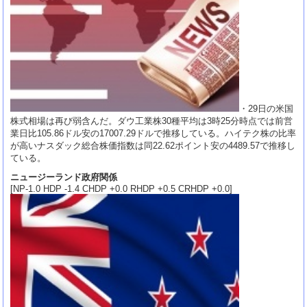
・29日の米国
株式相場は再び弱含んだ。ダウ工業株30種平均は3時25分時点では前営
業日比105.86ドル安の17007.29ドルで推移している。ハイテク株の比率
が高いナスダック総合株価指数は同22.62ポイント安の4489.57で推移し
ている。
ニュージーランド政府関係
[NP-1.0 HDP -1.4 CHDP +0.0 RHDP +0.5 CRHDP +0.0]