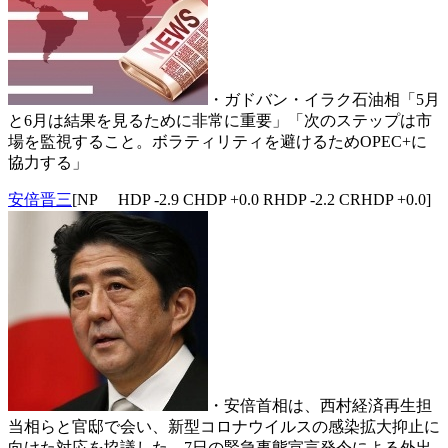
・ガドバン・イラク石油相「5月
と6月は結果を見るために非常に重要」「次のステップは市
場を監視すること。ボラティリティを避けるためOPEC+に
協力する」
安倍晋三
[NP HDP -2.9 CHDP +0.0 RHDP -2.2 CRHDP +0.0]
・安倍首相は、西村経済再生担
当相らと官邸で会い、新型コロナウイルスの感染拡大抑止に
向けた対応を協議した。7日の緊急事態宣言発令による外出