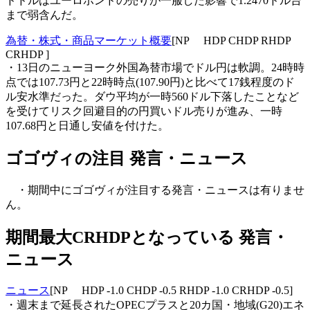
ドドルはユーロポンドの売りが一服した影響で1.2470ドル台
まで弱含んだ。
為替・株式・商品マーケット概要
[NP HDP CHDP RHDP
CRHDP ]
・13日のニューヨーク外国為替市場でドル円は軟調。24時時
点では107.73円と22時時点(107.90円)と比べて17銭程度のド
ル安水準だった。ダウ平均が一時560ドル下落したことなど
を受けてリスク回避目的の円買いドル売りが進み、一時
107.68円と日通し安値を付けた。
ゴゴヴィの注目 発言・ニュース
・期間中にゴゴヴィが注目する発言・ニュースは有りませ
ん。
期間最大CRHDPとなっている 発言・
ニュース
ニュース
[NP HDP -1.0 CHDP -0.5 RHDP -1.0 CRHDP -0.5]
・週末まで延長されたOPECプラスと20カ国・地域(G20)エネ