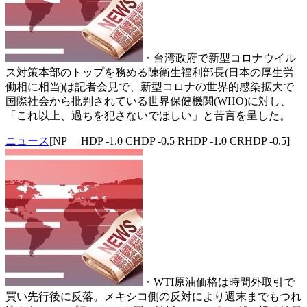
・台湾政府で新型コロナウイル
ス対策本部のトップを務める陳衛生福利部長(日本の厚生労
働相に相当)は記者会見で、新型コロナの世界的感染拡大で
国際社会から批判されている世界保健機関(WHO)に対し、
「これ以上、過ちを犯さないでほしい」と苦言を呈した。
ニュース
[NP HDP -1.0 CHDP -0.5 RHDP -1.0 CRHDP -0.5]
・WTI原油価格は時間外取引で
買い先行後に反落。メキシコ側の反対により週末までもつれ