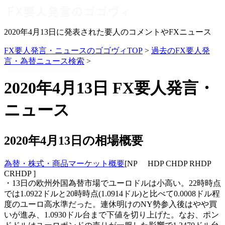
2020年4月13日に発表された要人のコメントやFXニュース
FX要人発言・ニュースのゴゴヴィTOP
>
過去のFX要人発
言・為替ニュース検索
>
2020年4月13日 FX要人発言・
ニュース
2020年4月13日の相場概要
為替・株式・商品マーケット概要
[NP HDP CHDP RHDP
CRHDP ]
・13日の欧州外国為替市場でユーロドルは小高い。22時時点
では1.0922ドルと20時時点(1.0914ドル)と比べて0.0008ドル程
度のユーロ高水準だった。連休明けのNY勢参入後はやや買
いが進み、1.0930ドル台まで下値を切り上げた。なお、ポン