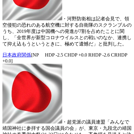
・河野防衛相は記者会見で、領
空侵犯の恐れのある航空機に対する自衛隊のスクランブルの
うち、2019年度は中国機への発進が7割を占めたことに関
し、「全世界が新型コロナウイルスとの戦いのなか、連携し
て抑え込もうというときに、極めて遺憾だ」と批判した。
日本政府関係
[NP HDP -2.5 CHDP +0.0 RHDP -2.6 CRHDP
+0.0]
・超党派の議員連盟「みんなで
靖国神社に参拝する国会議員の会」が、東京・九段北の靖国