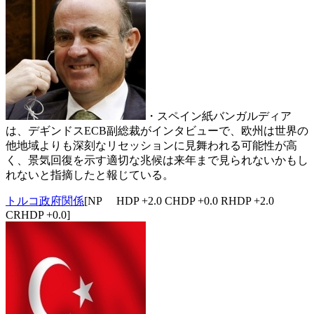
・スペイン紙バンガルディア
は、デギンドスECB副総裁がインタビューで、欧州は世界の
他地域よりも深刻なリセッションに見舞われる可能性が高
く、景気回復を示す適切な兆候は来年まで見られないかもし
れないと指摘したと報じている。
トルコ政府関係
[NP HDP +2.0 CHDP +0.0 RHDP +2.0
CRHDP +0.0]