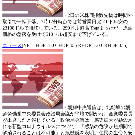
・2日の米株価指数先物は時間外
取引で一転下落。7時17分時点では前営業日比510ドル安の
23108ドルで推移している。290ドル超高で始まったが、原油
価格の急落を受けて510ドル超安まで下げている。
ニュース
[NP HDP -1.0 CHDP -0.5 RHDP -1.0 CRHDP -0.5]
・朝鮮中央通信は、北朝鮮の朝
鮮労働党中央委員会政治局会議が平壌で開かれ、金党委員長
が出席したと報じている。政治局会議は、感染拡大が懸念さ
れる新型コロナウイルスについて、「感染の危険が短期間で
解消されることは不可能」と危機感を表明。住民の生命と安