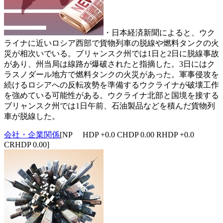
・日本経済新聞によると、ウク
ライナに近いロシア西部で貨物列車の脱線や燃料タンクの火
災が相次いでいる。ブリャンスク州では1日と2日に脱線事故
があり、州当局は線路が爆破されたと指摘した。3日にはク
ラスノダール地方で燃料タンクの火災があった。軍事侵攻を
続けるロシアへの反転攻勢を準備するウクライナが破壊工作
を強めている可能性がある。ウクライナ北部と国境を接する
ブリャンスク州では1日午前、石油製品などを積んだ貨物列
車が脱線した。
会社・企業関係
[NP HDP +0.0 CHDP 0.00 RHDP +0.0
CRHDP 0.00]