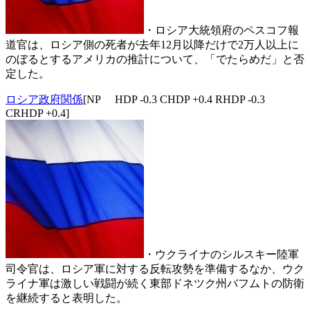
・ロシア大統領府のペスコフ報
道官は、ロシア側の死者が去年12月以降だけで2万人以上に
のぼるとするアメリカの推計について、「でたらめだ」と否
定した。
ロシア政府関係
[NP HDP -0.3 CHDP +0.4 RHDP -0.3
CRHDP +0.4]
・ウクライナのシルスキー陸軍
司令官は、ロシア軍に対する反転攻勢を準備するなか、ウク
ライナ軍は激しい戦闘が続く東部ドネツク州バフムトの防衛
を継続すると表明した。