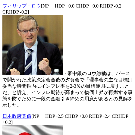
フィリップ・ロウ
[NP HDP +0.0 CHDP +0.0 RHDP -0.2
CRHDP -0.2]
・豪中銀のロウ総裁は、パース
で開かれた政策決定会合後の夕食会で「理事会の主な目標は
妥当な時間軸内にインフレ率を2-3％の目標範囲に戻すこと
だ」と訴え、インフレ期待が高まって物価上昇が再燃する事
態を防ぐために一段の金融引き締めの用意があるとの見解を
示した。
日本政府関係
[NP HDP -2.5 CHDP +0.0 RHDP -2.4 CRHDP
+0.2]