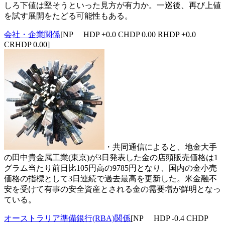
しろ下値は堅そうといった見方が有力か。一巡後、再び上値
を試す展開をたどる可能性もある。
会社・企業関係
[NP HDP +0.0 CHDP 0.00 RHDP +0.0
CRHDP 0.00]
・共同通信によると、地金大手
の田中貴金属工業(東京)が3日発表した金の店頭販売価格は1
グラム当たり前日比105円高の9785円となり、国内の金小売
価格の指標として3日連続で過去最高を更新した。米金融不
安を受けて有事の安全資産とされる金の需要増が鮮明となっ
ている。
オーストラリア準備銀行(RBA)関係
[NP HDP -0.4 CHDP