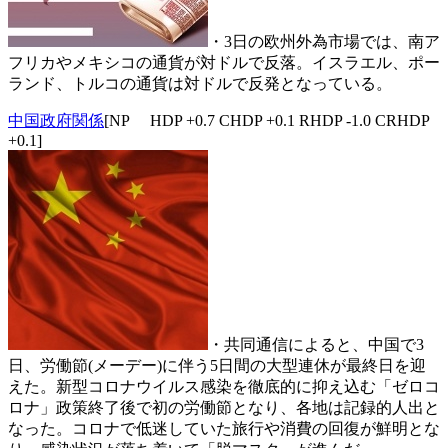
・3日の欧州外為市場では、南ア
フリカやメキシコの通貨が対ドルで反落。イスラエル、ポー
ランド、トルコの通貨は対ドルで反発となっている。
中国政府関係
[NP HDP +0.7 CHDP +0.1 RHDP -1.0 CRHDP
+0.1]
・共同通信によると、中国で3
日、労働節(メーデー)に伴う5日間の大型連休が最終日を迎
えた。新型コロナウイルス感染を徹底的に抑え込む「ゼロコ
ロナ」政策終了後で初の労働節となり、各地は記録的人出と
なった。コロナで低迷していた旅行や消費の回復が鮮明とな