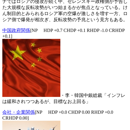
ナではロシアの侵攻が続く中、ゼレンスキー政権側が予告し
た大規模な反転攻勢がいつ始まるかが焦点となっている。け
ん制目的とみられるロシア軍の空爆が激しさを増す一方、ロ
シア側で爆発が相次ぎ、反転攻勢の予兆という見方もある。
中国政府関係
[NP HDP +0.7 CHDP +0.1 RHDP -1.0 CRHDP
+0.1]
・李・韓国中銀総裁「インフレ
は緩和されつつあるが、目標なお上回る」
会社・企業関係
[NP HDP +0.0 CHDP 0.00 RHDP +0.0
CRHDP 0.00]