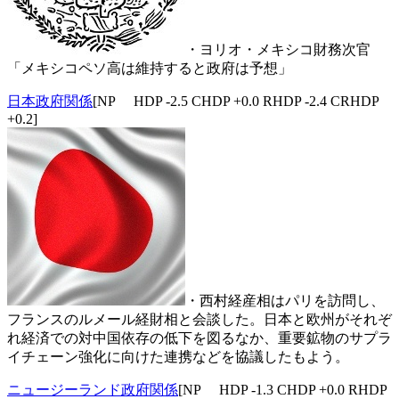
・ヨリオ・メキシコ財務次官
「メキシコペソ高は維持すると政府は予想」
日本政府関係
[NP HDP -2.5 CHDP +0.0 RHDP -2.4 CRHDP
+0.2]
・西村経産相はパリを訪問し、
フランスのルメール経財相と会談した。日本と欧州がそれぞ
れ経済での対中国依存の低下を図るなか、重要鉱物のサプラ
イチェーン強化に向けた連携などを協議したもよう。
ニュージーランド政府関係
[NP HDP -1.3 CHDP +0.0 RHDP