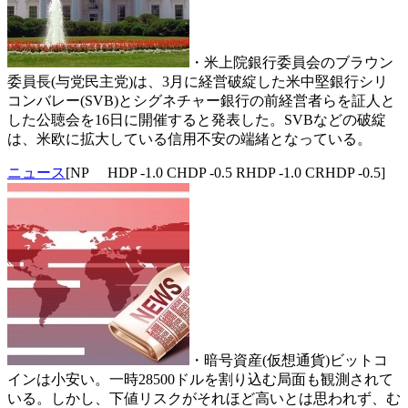
・米上院銀行委員会のブラウン
委員長(与党民主党)は、3月に経営破綻した米中堅銀行シリ
コンバレー(SVB)とシグネチャー銀行の前経営者らを証人と
した公聴会を16日に開催すると発表した。SVBなどの破綻
は、米欧に拡大している信用不安の端緒となっている。
ニュース
[NP HDP -1.0 CHDP -0.5 RHDP -1.0 CRHDP -0.5]
・暗号資産(仮想通貨)ビットコ
インは小安い。一時28500ドルを割り込む局面も観測されて
いる。しかし、下値リスクがそれほど高いとは思われず、む