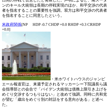
日間の停戦で合意したと発表した。声明によると、南スーダ
ンのキール大統領は長期の停戦実現のほか、和平交渉の代表
者を指名することの重要性を強調。双方は和平交渉の代表者
を指名することに同意したという。
米政府関係
[NP HDP -0.7 CHDP +0.0 RHDP +0.3 CRHDP
+0.0]
・米ホワイトハウスのジャンピ
エール報道官は、来週予定されるマッカーシー下院議長ら議
会指導部との会合で「バイデン大統領は債務上限引き上げを
めぐり交渉するつもりはない」と改めて強調。同時に共和党
が望む「歳出をめぐり別の対話をする意向がある」と述べ
た。