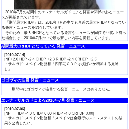
2010年7月の期間中のエレナ・サルガドによる発言や関係のあるニュー
スが掲載されています。
「期間最大RHDP」は、2010年7月の中でも直近の最大RHDPとなってい
る発言・ニュースを紹介しています。
そのため、最大RHDPとなっている発言やニュースが同値で2回以上有っ
た場合には、2010年7月の中で最も新しい内容を掲載しています。
期間最大CRHDPとなっている 発言・ニュース
[
2010-07-14
]
[NP+2.0 HDP -2.4 CHDP +2.3 RHDP -2.4 CRHDP +2.3]
・サルガド･スペイン財務相「四半期ＧＤＰは横ばいか増加する見通
し」
ゴゴヴィの注目 発言・ニュース
・期間中にゴゴヴィが注目する発言・ニュースは有りません。
エレナ・サルガドによる2010年7月 発言・ニュース
[
2010-07-06
]
[NP HDP -4.8 CHDP 0.00 RHDP -4.8 CRHDP 0.00]
・サルガド･スペイン財務相「スペインは全銀行のストレステストの結
果を公表したい」