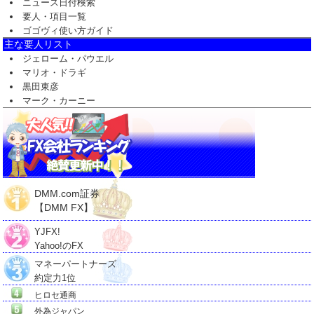
ニュース日付検索
要人・項目一覧
ゴゴヴィ使い方ガイド
主な要人リスト
ジェローム・パウエル
マリオ・ドラギ
黒田東彦
マーク・カーニー
DMM.com証券
【DMM FX】
YJFX!
Yahoo!のFX
マネーパートナーズ
約定力1位
ヒロセ通商
外為ジャパン