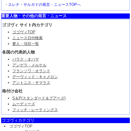
・
エレナ・サルガドの発言・ニュースTOPへ
重要人物・その他の発言・ニュース
ゴゴヴィ サイト内カテゴリ
ゴゴヴィTOP
ニュース日付検索
要人・項目一覧
各国の代表的人物
バラク・オバマ
アンゲラ・メルケル
フランソワ・オランド
デーヴィッド・キャメロン
アントニス・サマラス
格付け会社
S＆P(スタンダード＆プアーズ)
ムーディーズ
フィッチ・レーティングス
ゴゴヴィカテゴリ
ゴゴヴィTOP