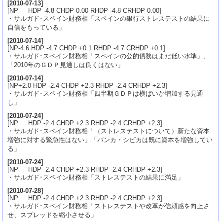
[
2010-07-13
]
[NP HDP -4.8 CHDP 0.00 RHDP -4.8 CRHDP 0.00]
・サルガド･スペイン財務相「スペインの銀行ストレステストの結果に
自信をもっている」
[
2010-07-14
]
[NP-4.6 HDP -4.7 CHDP +0.1 RHDP -4.7 CRHDP +0.1]
・サルガド･スペイン財務相「スペインの公的債務はまだ低い水準」、
「2010年のＧＤＰ見通しは良くはない」
[
2010-07-14
]
[NP+2.0 HDP -2.4 CHDP +2.3 RHDP -2.4 CRHDP +2.3]
・サルガド･スペイン財務相「四半期ＧＤＰは横ばいか増加する見通
し」
[
2010-07-24
]
[NP HDP -2.4 CHDP +2.3 RHDP -2.4 CRHDP +2.3]
・サルガド･スペイン財務相「（ストレステストについて）新たな資本
増強に対する緊急性はない」「バンカ・シビカは既に資本を増強してい
る」
[
2010-07-24
]
[NP HDP -2.4 CHDP +2.3 RHDP -2.4 CRHDP +2.3]
・サルガド･スペイン財務相「ストレステストの結果に満足」
[
2010-07-28
]
[NP HDP -2.4 CHDP +2.3 RHDP -2.4 CRHDP +2.3]
・サルガド･スペイン財務相「ストレステストや改革が信頼感を向上さ
せ、スプレッドを縮小させる」