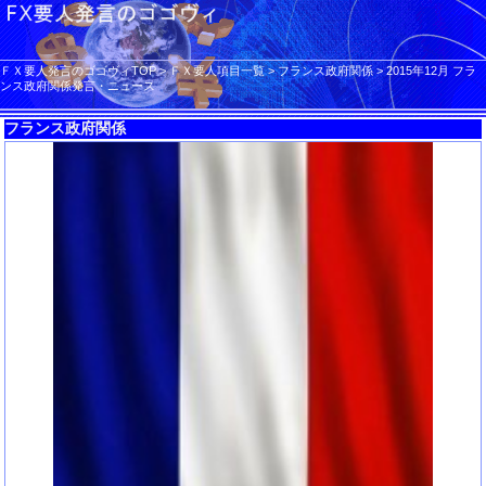
ＦＸ要人発言のゴゴヴィTOP
>
ＦＸ要人項目一覧
>
フランス政府関係
>
2015年12月 フラ
ンス政府関係発言・ニュース
フランス政府関係