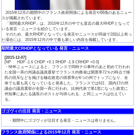
2015年12月の期間中のフランス政府関係による発言や関係のあるニュー
スが掲載されています。
「期間最大RHDP」は、2015年12月の中でも直近の最大RHDPとなって
いる発言・ニュースを紹介しています。
そのため、最大RHDPとなっている発言やニュースが同値で2回以上有っ
た場合には、2015年12月の中で最も新しい内容を掲載しています。
期間最大CRHDPとなっている 発言・ニュース
[
2015-12-07
]
[NP HDP -1.6 CHDP +0.1 RHDP -1.9 CRHDP +0.0]
・NHKニュースによると、フランスで同時テロ事件のあと初めて行われ
た全国一斉の州議会議員選挙でフランス内務省は開票率72％の時点で移
民の排斥などを掲げる極右政党の得票率が6つの州でトップになり、全
体でも最も高くなっていると発表した。フランスでは6日、国内17の州
議会の議員選挙が全国一斉に行われ、比例代表で第1党になった政党に
州知事にあたる議長のポストが与得られる、と同ニュースは伝えてい
る。
ゴゴヴィの注目 発言・ニュース
・期間中にゴゴヴィが注目する発言・ニュースは有りません。
フランス政府関係による2015年12月 発言・ニュース