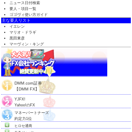
ニュース日付検索
要人・項目一覧
ゴゴヴィ使い方ガイド
主な要人リスト
イエレン
マリオ・ドラギ
黒田東彦
マーヴィン・キング
DMM.com証券
【DMM FX】
YJFX!
Yahoo!のFX
マネーパートナーズ
約定力1位
ヒロセ通商