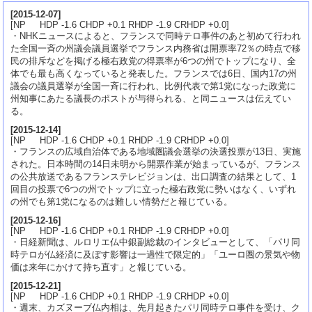
[
2015-12-07
]
[NP HDP -1.6 CHDP +0.1 RHDP -1.9 CRHDP +0.0]
・NHKニュースによると、フランスで同時テロ事件のあと初めて行われ
た全国一斉の州議会議員選挙でフランス内務省は開票率72％の時点で移
民の排斥などを掲げる極右政党の得票率が6つの州でトップになり、全
体でも最も高くなっていると発表した。フランスでは6日、国内17の州
議会の議員選挙が全国一斉に行われ、比例代表で第1党になった政党に
州知事にあたる議長のポストが与得られる、と同ニュースは伝えてい
る。
[
2015-12-14
]
[NP HDP -1.6 CHDP +0.1 RHDP -1.9 CRHDP +0.0]
・フランスの広域自治体である地域圏議会選挙の決選投票が13日、実施
された。日本時間の14日未明から開票作業が始まっているが、フランス
の公共放送であるフランステレビジョンは、出口調査の結果として、1
回目の投票で6つの州でトップに立った極右政党に勢いはなく、いずれ
の州でも第1党になるのは難しい情勢だと報じている。
[
2015-12-16
]
[NP HDP -1.6 CHDP +0.1 RHDP -1.9 CRHDP +0.0]
・日経新聞は、ルロリエ仏中銀副総裁のインタビューとして、「パリ同
時テロが仏経済に及ぼす影響は一過性で限定的」「ユーロ圏の景気や物
価は来年にかけて持ち直す」と報じている。
[
2015-12-21
]
[NP HDP -1.6 CHDP +0.1 RHDP -1.9 CRHDP +0.0]
・週末、カズヌーブ仏内相は、先月起きたパリ同時テロ事件を受け、ク