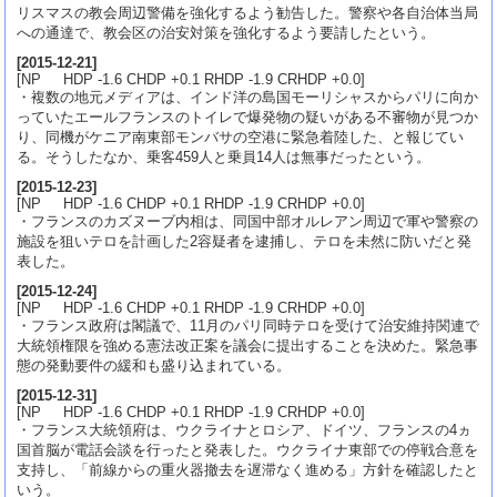
リスマスの教会周辺警備を強化するよう勧告した。警察や各自治体当局
への通達で、教会区の治安対策を強化するよう要請したという。
[
2015-12-21
]
[NP HDP -1.6 CHDP +0.1 RHDP -1.9 CRHDP +0.0]
・複数の地元メディアは、インド洋の島国モーリシャスからパリに向か
っていたエールフランスのトイレで爆発物の疑いがある不審物が見つか
り、同機がケニア南東部モンバサの空港に緊急着陸した、と報じてい
る。そうしたなか、乗客459人と乗員14人は無事だったという。
[
2015-12-23
]
[NP HDP -1.6 CHDP +0.1 RHDP -1.9 CRHDP +0.0]
・フランスのカズヌーブ内相は、同国中部オルレアン周辺で軍や警察の
施設を狙いテロを計画した2容疑者を逮捕し、テロを未然に防いだと発
表した。
[
2015-12-24
]
[NP HDP -1.6 CHDP +0.1 RHDP -1.9 CRHDP +0.0]
・フランス政府は閣議で、11月のパリ同時テロを受けて治安維持関連で
大統領権限を強める憲法改正案を議会に提出することを決めた。緊急事
態の発動要件の緩和も盛り込まれている。
[
2015-12-31
]
[NP HDP -1.6 CHDP +0.1 RHDP -1.9 CRHDP +0.0]
・フランス大統領府は、ウクライナとロシア、ドイツ、フランスの4ヵ
国首脳が電話会談を行ったと発表した。ウクライナ東部での停戦合意を
支持し、「前線からの重火器撤去を遅滞なく進める」方針を確認したと
いう。