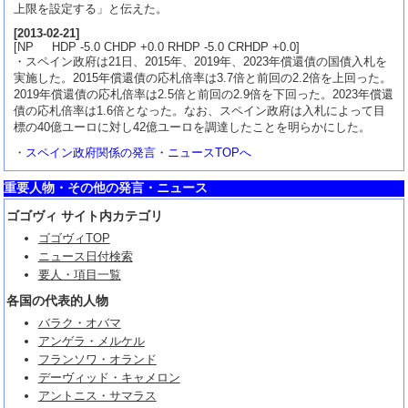
上限を設定する」と伝えた。
[
2013-02-21
]
[NP HDP -5.0 CHDP +0.0 RHDP -5.0 CRHDP +0.0]
・スペイン政府は21日、2015年、2019年、2023年償還債の国債入札を
実施した。2015年償還債の応札倍率は3.7倍と前回の2.2倍を上回った。
2019年償還債の応札倍率は2.5倍と前回の2.9倍を下回った。2023年償還
債の応札倍率は1.6倍となった。なお、スペイン政府は入札によって目
標の40億ユーロに対し42億ユーロを調達したことを明らかにした。
・
スペイン政府関係の発言・ニュースTOPへ
重要人物・その他の発言・ニュース
ゴゴヴィ サイト内カテゴリ
ゴゴヴィTOP
ニュース日付検索
要人・項目一覧
各国の代表的人物
バラク・オバマ
アンゲラ・メルケル
フランソワ・オランド
デーヴィッド・キャメロン
アントニス・サマラス