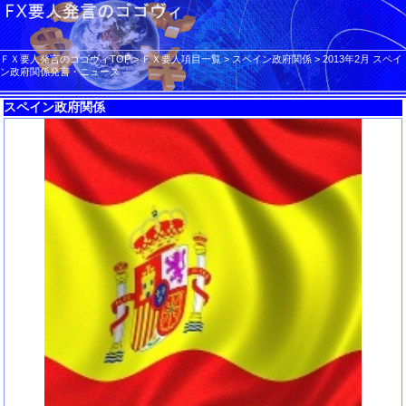
ＦＸ要人発言のゴゴヴィTOP
>
ＦＸ要人項目一覧
>
スペイン政府関係
>
2013年2月 スペイ
ン政府関係発言・ニュース
スペイン政府関係