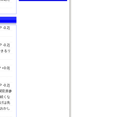
 -0.2]
 -0.2]
できるリ
 +0.0]
 -0.2]
閣官房参
が続くな
上げは先
もおかし