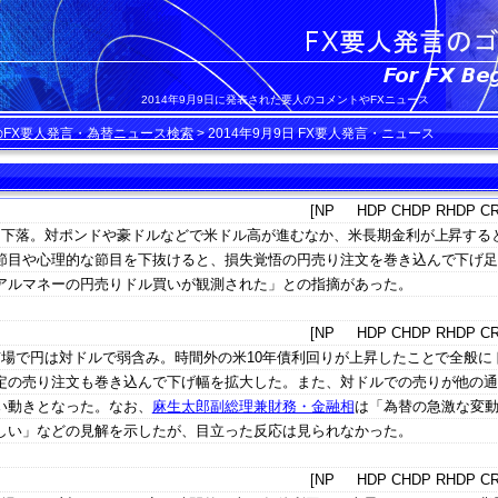
2014年9月9日に発表された要人のコメントやFXニュース
のFX要人発言・為替ニュース検索
>
2014年9月9日 FX要人発言・ニュース
[NP HDP CHDP RHDP CR
は下落。対ポンドや豪ドルなどで米ドル高が進むなか、米長期金利が上昇する
節目や心理的な節目を下抜けると、損失覚悟の円売り注文を巻き込んで下げ
アルマネーの円売りドル買いが観測された」との指摘があった。
[NP HDP CHDP RHDP CR
市場で円は対ドルで弱含み。時間外の米10年債利回りが上昇したことで全般に
定の売り注文も巻き込んで下げ幅を拡大した。また、対ドルでの売りが他の
い動きとなった。なお、
麻生太郎副総理兼財務・金融相
は「為替の急激な変
しい」などの見解を示したが、目立った反応は見られなかった。
[NP HDP CHDP RHDP CR