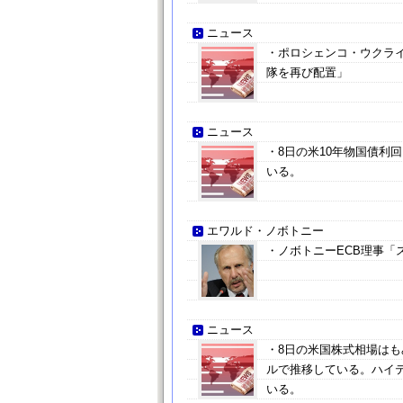
ニュース
・ポロシェンコ・ウクラ
隊を再び配置」
ニュース
・8日の米10年物国債利回
いる。
エワルド・ノボトニー
・ノボトニーECB理事「
ニュース
・8日の米国株式相場はもみ
ルで推移している。ハイテク
いる。