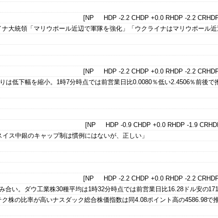
[NP HDP -2.2 CHDP +0.0 RHDP -2.2 CRHDP
イナ大統領「マリウポール近辺で軍隊を強化」「ウクライナはマリウポール近
[NP HDP -2.2 CHDP +0.0 RHDP -2.2 CRHDP
りは低下幅を縮小。1時7分時点では前営業日比0.0080％低い2.4506％前後
[NP HDP -0.9 CHDP +0.0 RHDP -1.9 CRHDP
スイス中銀のキャップ制は慣例にはないが、正しい」
[NP HDP -2.2 CHDP +0.0 RHDP -2.2 CRHDP
合い。ダウ工業株30種平均は1時32分時点では前営業日比16.28ドル安の1712
株の比率が高いナスダック総合株価指数は同4.08ポイント高の4586.98で