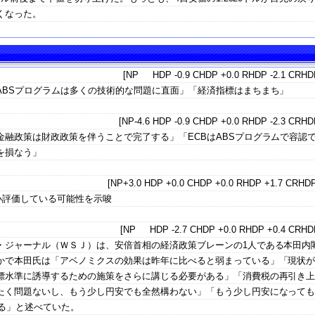
くなった。
[NP HDP -0.9 CHDP +0.0 RHDP -2.1 CRHDP
ABSプログラムは多くの技術的な問題に直面」「経済指標はまちまち」
[NP-4.6 HDP -0.9 CHDP +0.0 RHDP -2.3 CRHDP
融政策は財政政策を伴うことで完了する」「ECBはABSプログラムで容認
を損なう」
[NP+3.0 HDP +0.0 CHDP +0.0 RHDP +1.7 CRHDP
小評価している可能性を示唆
[NP HDP -2.7 CHDP +0.0 RHDP +0.4 CRHDP
・ジャーナル（ＷＳＪ）は、安倍首相の経済政策ブレーンの1人である本田内
かで本田氏は「アベノミクスの効果は昨年に比べると弱まっている」「現状
標水準に誘導するための施策をさらに講じる必要がある」「消費税の再引き
たく問題ないし、もう少し円安でも全然構わない」「もう少し円安になって
ぎる」と述べていた。