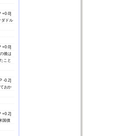
 +0.0]
ナダドル
 +0.0]
その後は
たこと
 -0.2]
えておか
 +0.2]
米国債