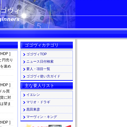
ゴゴヴィカテゴリ
HDP ]
ゴゴヴィTOP
と円売り
ニュース日付検索
足を速め
要人・項目一覧
ゴゴヴィ使い方ガイド
HDP ]
主な要人リスト
ドル買
イエレン
通貨に対
マリオ・ドラギ
動は望ま
黒田東彦
マーヴィン・キング
HDP ]