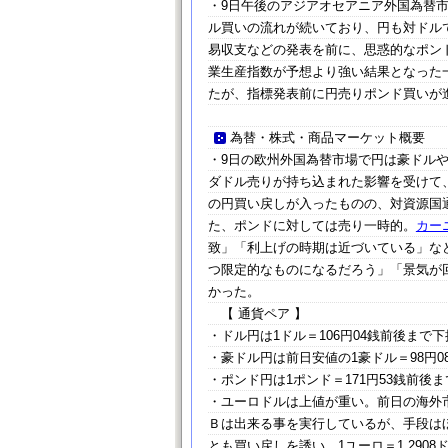
・9日午後のアジアオセアニア外国為替
ル買いの流れが続いており、円も対ドル
易収支などの発表を前に、思惑的なポン
業生産指数が予想より強い結果となった
たが、指標発表前に円売りポンド買いが
為替・株式・商品マーケット概要
・9日の欧州外国為替市場で円は豪ドル
ダドル売りが持ち込まれた影響を受けて
の円買い戻しが入ったものの、対資源国
た、ポンドに対しては売り一時的。
カー
致」「利上げの時期は近づいている」な
つ限定的なものになるだろう」「景気が
かった。
【 通貨ペア 】
・ドル円は1ドル＝106円04銭前後まで
・豪ドル円は前日安値の1豪ドル＝98円0
・ポンド円は1ポンド＝171円53銭前
・ユーロドルは上値が重い。前日の海外
Ｂは出来る事を実行しているが、手段は
とも買い戻しを誘い、1ユーロ＝1.290