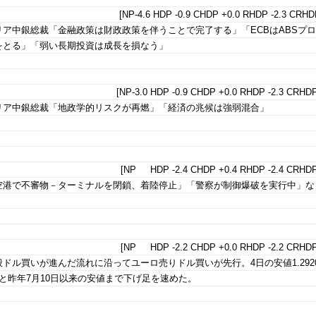
[NP-4.6 HDP -0.9 CHDP +0.0 RHDP -2.3 CRHDP
ア中銀総裁「金融政策は財政政策を伴うことで完了する」「ECBはABSプ
をとる」「弱い長期投資は成長を損なう」
[NP-3.0 HDP -0.9 CHDP +0.0 RHDP -2.3 CRHDP
リア中銀総裁「地政学的リスクが再燃」「経済の兆候は強弱混合」
[NP HDP -2.4 CHDP +0.4 RHDP -2.4 CRHDP
空港で不審物－ターミナルを閉鎖、着陸停止」「警察が制御爆破を実行中」な
[NP HDP -2.2 CHDP +0.0 RHDP -2.2 CRHDP
ドル買いが進んだ流れに沿ってユーロ売りドル買いが先行。4日の安値1.292
ドルと昨年7月10日以来の安値まで下げ足を速めた。