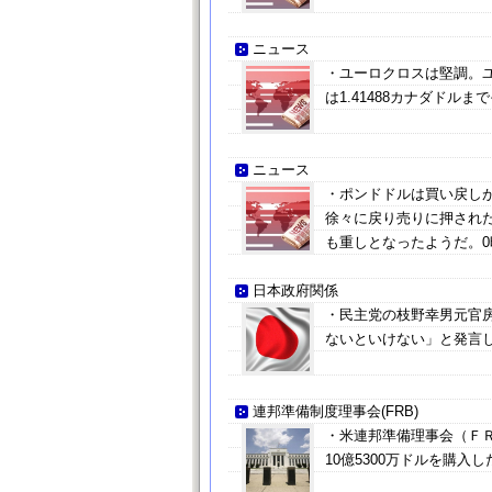
ニュース
・ユーロクロスは堅調。ユー
は1.41488カナダドル
ニュース
・ポンドドルは買い戻しが
徐々に戻り売りに押され
も重しとなったようだ。0時
日本政府関係
・民主党の枝野幸男元官房
ないといけない」と発言
連邦準備制度理事会(FRB)
・米連邦準備理事会（ＦＲ
10億5300万ドルを購入