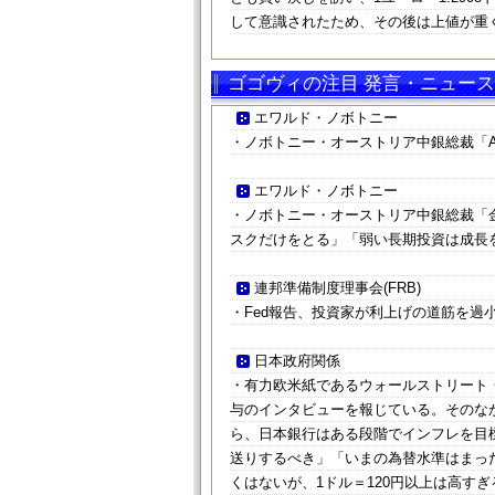
して意識されたため、その後は上値が重
ゴゴヴィの注目 発言・ニュース
エワルド・ノボトニー
・ノボトニー・オーストリア中銀総裁「
エワルド・ノボトニー
・ノボトニー・オーストリア中銀総裁「金
スクだけをとる」「弱い長期投資は成長
連邦準備制度理事会(FRB)
・Fed報告、投資家が利上げの道筋を過
日本政府関係
・有力欧米紙であるウォールストリート
与のインタビューを報じている。そのな
ら、日本銀行はある段階でインフレを目
送りするべき」「いまの為替水準はまっ
くはないが、1ドル＝120円以上は高す