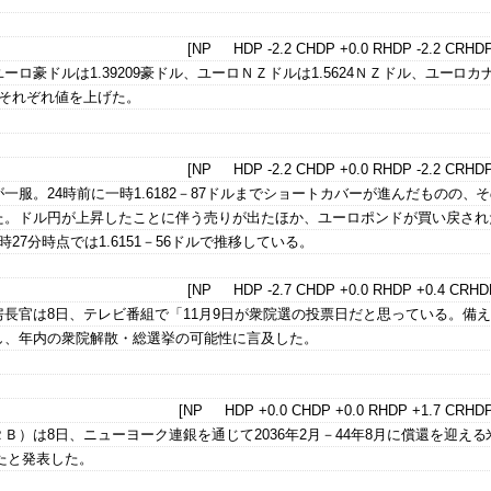
[NP HDP -2.2 CHDP +0.0 RHDP -2.2 CRHDP
ロ豪ドルは1.39209豪ドル、ユーロＮＺドルは1.5624ＮＺドル、ユーロカ
までそれぞれ値を上げた。
[NP HDP -2.2 CHDP +0.0 RHDP -2.2 CRHDP
一服。24時前に一時1.6182－87ドルまでショートカバーが進んだものの、
た。ドル円が上昇したことに伴う売りが出たほか、ユーロポンドが買い戻され
27分時点では1.6151－56ドルで推移している。
[NP HDP -2.7 CHDP +0.0 RHDP +0.4 CRHDP
長官は8日、テレビ番組で「11月9日が衆院選の投票日だと思っている。備
し、年内の衆院解散・総選挙の可能性に言及した。
[NP HDP +0.0 CHDP +0.0 RHDP +1.7 CRHDP
Ｂ）は8日、ニューヨーク連銀を通じて2036年2月－44年8月に償還を迎える
したと発表した。