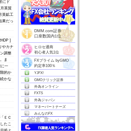
景にド
7月英貿
月英鉱工
結果だっ
DMM.com証券
口座数国内1位
HDP ]
りやカナ
ヒロセ通商
初心者人気1位
ョン調整
た。ま
FXプライム byGMO
約定率100％
標に一
段階的か
YJFX!
は続かな
GMOクリック証券
外為オンライン
FXTS
外為ジャパン
マネーパートナーズ
みんなのFX
が「ＥＣ
言したこ
り目処と