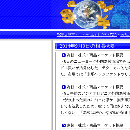
FX要人発言・ニュースのゴゴヴィTOP
>
過去
2014年9月9日の相場概要
為替・株式・商品マーケット概要
・8日のニューヨーク外国為替市場で円
ドル買いが活発化した。テクニカル的な
た。市場では「米系ヘッジファンドやリ
為替・株式・商品マーケット概要
・9日午前のアジアオセアニア外国為替
いが強まった流れに沿ったほか、損失確
しても波及したため、総じて円はさえな
しくない」「為替は緩やかな変動が望ま
為替・株式・商品マーケット概要