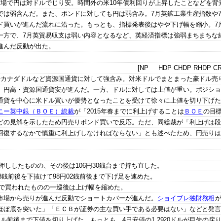
市場で円は対ドルでじり安。時間外の米10年債利回りが上昇したことなどを背
では弱含んだ。また、ポンドに対しても円は弱含み。7月英鉱工業生産指数や
ド買いが進んだ流れに沿った。もっとも、指標発表後はやや下げ幅を縮小。7
一方で、7月英貿易収支は弱い内容となるなど、英経済指標は強弱まちまちな
進んだ反動が出た。
[NP HDP CHDP RHDP CR
やカナダドルなど資源国通貨に対して強含み。対米ドルでまとまった豪ドル売
、円高・資源国通貨安が進んだ。一方、ドルに対しては上値が重い。ポジシ
通貨を中心に米ドル買いが優勢となったことを受けて徐々に上値を切り下げ
ニー英中銀（ＢＯＥ）総裁
が「2015年春までに利上げすることは
ＢＯＥ
の目
どの見解を示したため円売りポンド買いで反応。ただ、同総裁が「利上げは
回復するなかで慎重に利上げしなければならない」とも述べたため、円売り
下押ししたものの、その後は106円30銭台まで持ち直した。
8銭前後を下抜けて98円02銭前後まで下げ足を速めた。
後まで買われたものの一巡後は上げ幅を縮めた。
市場から売りが進んだ反動でショートカバーが進んだ。
ショイブレ独財務相
ほぼ底を突いた」「ＥＣＢが証券の主な買い手である必要はない」などと発
8ドル前後まで下値を切り上げた。もっとも、4日安値の1.2920ドルが目先の戻