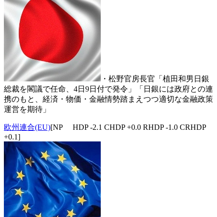
・松野官房長官「植田和男日銀
総裁を閣議で任命、4日9日付で発令」「日銀には政府との連
携のもと、経済・物価・金融情勢踏まえつつ適切な金融政策
運営を期待」
欧州連合(EU)
[NP HDP -2.1 CHDP +0.0 RHDP -1.0 CRHDP
+0.1]