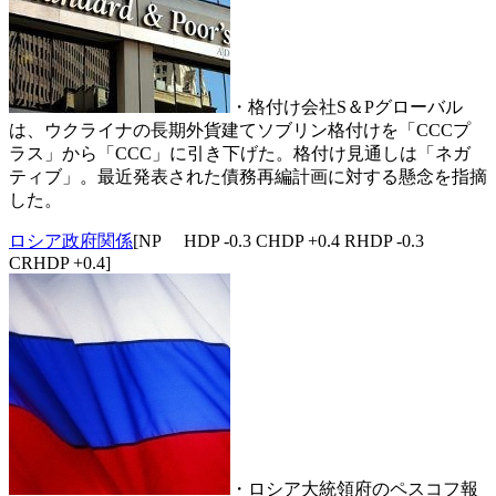
・格付け会社S＆Pグローバル
は、ウクライナの長期外貨建てソブリン格付けを「CCCプ
ラス」から「CCC」に引き下げた。格付け見通しは「ネガ
ティブ」。最近発表された債務再編計画に対する懸念を指摘
した。
ロシア政府関係
[NP HDP -0.3 CHDP +0.4 RHDP -0.3
CRHDP +0.4]
・ロシア大統領府のペスコフ報