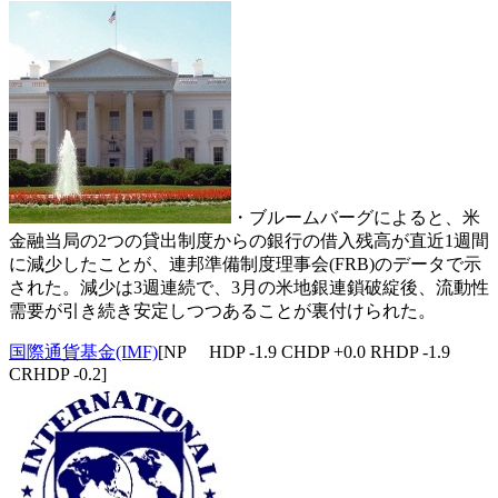
・ブルームバーグによると、米
金融当局の2つの貸出制度からの銀行の借入残高が直近1週間
に減少したことが、連邦準備制度理事会(FRB)のデータで示
された。減少は3週連続で、3月の米地銀連鎖破綻後、流動性
需要が引き続き安定しつつあることが裏付けられた。
国際通貨基金(IMF)
[NP HDP -1.9 CHDP +0.0 RHDP -1.9
CRHDP -0.2]