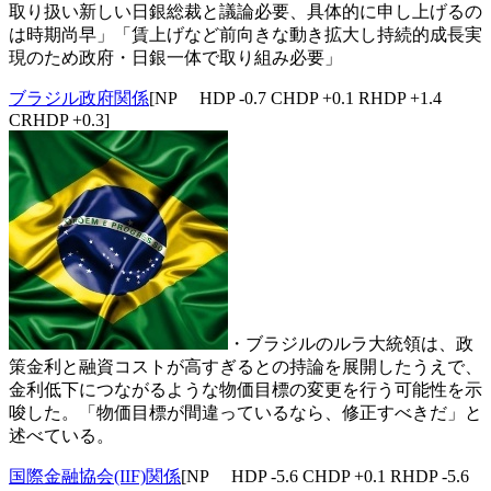
取り扱い新しい日銀総裁と議論必要、具体的に申し上げるの
は時期尚早」「賃上げなど前向きな動き拡大し持続的成長実
現のため政府・日銀一体で取り組み必要」
ブラジル政府関係
[NP HDP -0.7 CHDP +0.1 RHDP +1.4
CRHDP +0.3]
・ブラジルのルラ大統領は、政
策金利と融資コストが高すぎるとの持論を展開したうえで、
金利低下につながるような物価目標の変更を行う可能性を示
唆した。「物価目標が間違っているなら、修正すべきだ」と
述べている。
国際金融協会(IIF)関係
[NP HDP -5.6 CHDP +0.1 RHDP -5.6