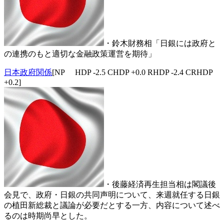
・鈴木財務相「日銀には政府と
の連携のもと適切な金融政策運営を期待」
日本政府関係
[NP HDP -2.5 CHDP +0.0 RHDP -2.4 CRHDP
+0.2]
・後藤経済再生担当相は閣議後
会見で、政府・日銀の共同声明について、来週就任する日銀
の植田新総裁と議論が必要だとする一方、内容について述べ
るのは時期尚早とした。