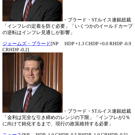
・ブラード・STルイス連銀総裁
「インフレの定着を防ぐ必要」「いくつかのイールドカーブ
の逆転はインフレ見通しが影響」
ジェームズ・ブラード
[NP HDP +1.3 CHDP +0.0 RHDP -0.9
CRHDP -0.2]
・ブラード・STルイス連銀総裁
「金利は完全な引き締めのレンジの下限」「インフレが2％
に向けて鈍化するまで、現行の政策維持する必要」
ニュース
[NP HDP -1.0 CHDP -0.5 RHDP -1.0 CRHDP -0.5]