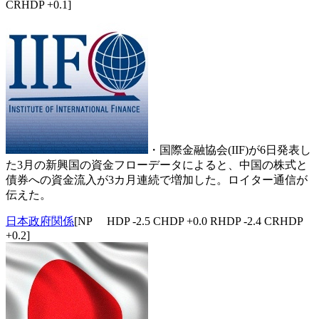
CRHDP +0.1]
・国際金融協会(IIF)が6日発表し
た3月の新興国の資金フローデータによると、中国の株式と
債券への資金流入が3カ月連続で増加した。ロイター通信が
伝えた。
日本政府関係
[NP HDP -2.5 CHDP +0.0 RHDP -2.4 CRHDP
+0.2]