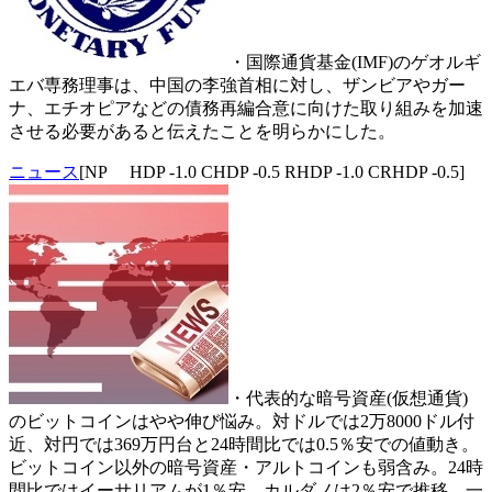
・国際通貨基金(IMF)のゲオルギ
エバ専務理事は、中国の李強首相に対し、ザンビアやガー
ナ、エチオピアなどの債務再編合意に向けた取り組みを加速
させる必要があると伝えたことを明らかにした。
ニュース
[NP HDP -1.0 CHDP -0.5 RHDP -1.0 CRHDP -0.5]
・代表的な暗号資産(仮想通貨)
のビットコインはやや伸び悩み。対ドルでは2万8000ドル付
近、対円では369万円台と24時間比では0.5％安での値動き。
ビットコイン以外の暗号資産・アルトコインも弱含み。24時
間比ではイーサリアムが1％安、カルダノは2％安で推移。一