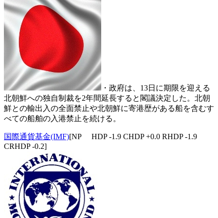
・政府は、13日に期限を迎える
北朝鮮への独自制裁を2年間延長すると閣議決定した。北朝
鮮との輸出入の全面禁止や北朝鮮に寄港歴がある船を含むす
べての船舶の入港禁止を続ける。
国際通貨基金(IMF)
[NP HDP -1.9 CHDP +0.0 RHDP -1.9
CRHDP -0.2]