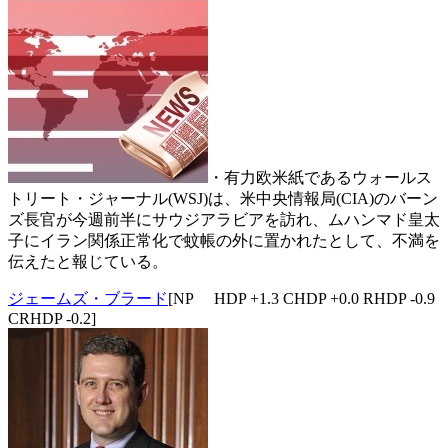
・有力欧米紙であるウォールス
トリート・ジャーナル(WSJ)は、米中央情報局(CIA)のバーン
ズ長官が今週前半にサウジアラビアを訪れ、ムハンマド皇太
子にイラン関係正常化で蚊帳の外に置かれたとして、不満を
伝えたと報じている。
ジェームズ・ブラード
[NP HDP +1.3 CHDP +0.0 RHDP -0.9
CRHDP -0.2]