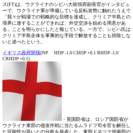
ズ(FT)は、ウクライナのシビハ大統領府副長官がインタビュ
ーで、ウクライナ軍が準備している反転攻勢に触れたうえで
「我々が戦場での戦略的な目標を達成し、クリミア半島との
境界に達することができれば、外交交渉を始める用意があ
る」ことを明らかにしたと報じている。一方で、シビハ氏は
クリミア半島全体を軍事的な手段で解放することも排除しな
いと述べたという。
イギリス政府関係
[NP HDP -1.0 CHDP +0.1 RHDP -1.0
CRHDP +0.1]
・英国防省は、ロシア国防省が
ウクライナ東部の侵攻作戦に当たるムラドフ司令官を解任し
た可能性が高いとの分析を発表した。東部ドネツク州南部の