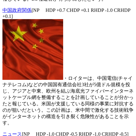
中国政府関係
[NP HDP +0.7 CHDP +0.1 RHDP -1.0 CRHDP
+0.1]
・ロイターは、中国電信(チャイ
ナテレコム)などの中国国有通信会社3社が5億ドル規模を投
じ、アジアと中東、欧州を結ぶ海底光ファイバーインターネ
ットケーブル網を整備することを計画していることが分かっ
たと報じている。米国が支援している同様の事業に対抗する
のが狙いだという。この計画は、米中間で激化する技術戦争
がインターネットの構造を引き裂く危険性があることを示
す。
ニュース
[NP HDP -1.0 CHDP -0.5 RHDP -1.0 CRHDP -0.5]