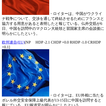
・ロイターは、中国がウクライ
ナ戦争について、交渉を通して終結させるためにフランスと
協力する用意があると表明したと報じている。仏外交筋が6
日、中国を訪問中のマクロン大統領と習国家主席の会談後に
明らかにしたという。
欧州連合(EU)
[NP HDP -2.1 CHDP +0.0 RHDP -1.0 CRHDP
+0.1]
・ロイターは、EU外相に当たる
ボレル外交安全保障上級代表が13-15日に中国を訪問すると
報じている。EU報道官が明らかにしたという。