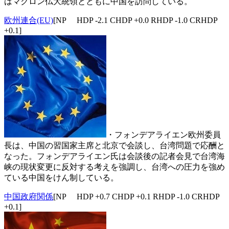
はマクロン仏大統領とともに中国を訪問している。
欧州連合(EU)
[NP HDP -2.1 CHDP +0.0 RHDP -1.0 CRHDP
+0.1]
・フォンデアライエン欧州委員
長は、中国の習国家主席と北京で会談し、台湾問題で応酬と
なった。フォンデアライエン氏は会談後の記者会見で台湾海
峡の現状変更に反対する考えを強調し、台湾への圧力を強め
ている中国をけん制している。
中国政府関係
[NP HDP +0.7 CHDP +0.1 RHDP -1.0 CRHDP
+0.1]