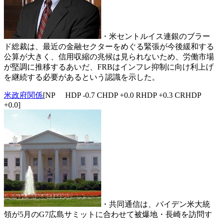
・米セントルイス連銀のブラー
ド総裁は、最近の金融セクターをめぐる緊張が今後緩和する
公算が大きく、信用収縮の兆候は見られないため、労働市場
が堅調に推移するあいだ、FRBはインフレ抑制に向け利上げ
を継続する必要があるという認識を示した。
米政府関係
[NP HDP -0.7 CHDP +0.0 RHDP +0.3 CRHDP
+0.0]
・共同通信は、バイデン米大統
領が5月のG7広島サミットに合わせて被爆地・長崎を訪問す