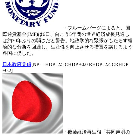
・ブルームバーグによると、国
際通貨基金(IMF)は6日、向こう5年間の世界経済成長見通し
は約30年ぶりの弱さだと警告。地政学的な緊張がもたらす経
済的な分断を回避し、生産性を向上させる措置を講じるよう
各国に促した。
日本政府関係
[NP HDP -2.5 CHDP +0.0 RHDP -2.4 CRHDP
+0.2]
・後藤経済再生相「共同声明の