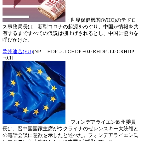
・世界保健機関(WHO)のテドロ
ス事務局長は、新型コロナの起源をめぐり、中国が情報を共
有するまですべての仮説は棚上げされるとし、中国に協力を
呼びかけた。
欧州連合(EU)
[NP HDP -2.1 CHDP +0.0 RHDP -1.0 CRHDP
+0.1]
・フォンデアライエン欧州委員
長は、習中国国家主席がウクライナのゼレンスキー大統領と
の電話会談に意欲を示したと述べた。フォンデアライエン氏