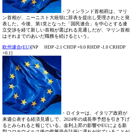
・フィンランド首相府は、マリ
ン首相が、ニーニスト大統領に辞表を提出し受理されたと発
表した。今後、第1党となった「国民連合」を中心とする連
立交渉を経て新しい首相が選ばれる見通しだが、マリン首相
はそれまでのあいだ職務を続けるという。
欧州連合(EU)
[NP HDP -2.1 CHDP +0.0 RHDP -1.0 CRHDP
+0.1]
・ロイターは、イタリア政府が
来週公表する経済見通しで、2024年の成長率予想を引き下げ
るとみられると報じている。金利上昇の影響やEUによる新
型コロナウイルス後の復興資金計画に遅れが出ていることが