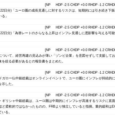
[NP HDP -2.5 CHDP +0.0 RHDP -1.2 CRHDP
4月22日分)「ユーロ圏の成長見通しに対するリスクは、短期的には引き続き下
いる」
[NP HDP -2.5 CHDP +0.0 RHDP -1.2 CRHDP
4月22日分)「為替レートのさらなる上昇はインフレ見通しに悪影響を与える可
[NP HDP -2.5 CHDP +0.0 RHDP -1.2 CRHDP
策について、経営再建の見込みが薄い「ゾンビ企業」を意図せずして支援して
象を絞る必要があるとの報告書をまとめた。
[NP HDP -2.5 CHDP +0.0 RHDP -1.2 CRHDP
ワドガロー仏中銀総裁はオンラインイベントで、ユーロ圏にインフレが持続的
を示した。
[NP HDP -2.5 CHDP +0.0 RHDP -1.2 CRHDP
ス・ギリシャ中銀総裁は、ユーロ圏は中期的にインフレが高進するリスクに直
Bほど柔軟的ではなかったものの、FRBより独立していると指摘。量的緩和はE
ている。