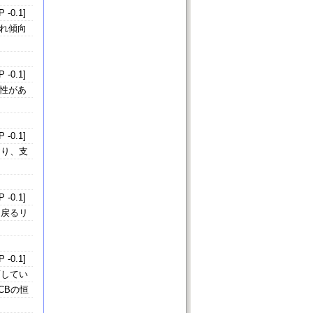
 -0.1]
振れ傾向
 -0.1]
能性があ
 -0.1]
おり、支
 -0.1]
に戻るリ
 -0.1]
面してい
CBの恒