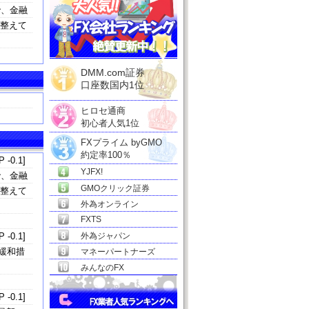
で、金融
を整えて
DMM.com証券
口座数国内1位
ヒロセ通商
初心者人気1位
FXプライム byGMO
約定率100％
 -0.1]
YJFX!
で、金融
GMOクリック証券
を整えて
外為オンライン
FXTS
 -0.1]
外為ジャパン
緩和措
マネーパートナーズ
みんなのFX
 -0.1]