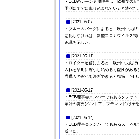
・ECBのレーン専務理事は、欧州での新
予測にすでに織り込まれていると述べた
[
2021-05-07
]
・ブルームバーグによると、欧州中央銀行
悪化しなければ、新型コロナウイルス禍
認識を示した。
[
2021-05-11
]
・ロイター通信によると、欧州中央銀行(
入れを早期に縮小し始める可能性がある
券購入の縮小を決断できると指摘したE
[
2021-05-12
]
・ECB理事会メンバーでもあるクノッ
家計の需要(ペントアップデマンド)は予
[
2021-05-14
]
・ECB理事会メンバーでもあるストゥ
述べた。