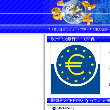
ＦＸ要人発言のゴゴヴィTOP
>
ＦＸ要人項目一
欧州中央銀行(ECB)関係
期間最大CRHDPとなっている
[
2021-05-03
]