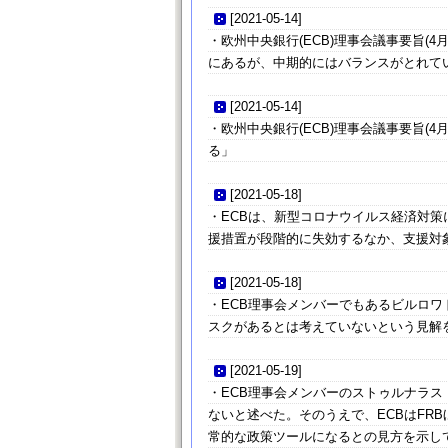
[
2021-05-14
]
・欧州中央銀行(ECB)理事会議事要旨(
にあるが、中期的にはバランスがとれて
[
2021-05-14
]
・欧州中央銀行(ECB)理事会議事要旨(
る」
[
2021-05-18
]
・ECBは、新型コロナウイルス経済対
援措置が段階的に失効するなか、支援対
[
2021-05-18
]
・ECB理事会メンバーでもあるビルロ
スクがあるとは考えていないという見解
[
2021-05-19
]
・ECB理事会メンバーのストゥルナラ
ないと述べた。そのうえで、ECBはFR
常的な政策ツールになるとの見方を示し