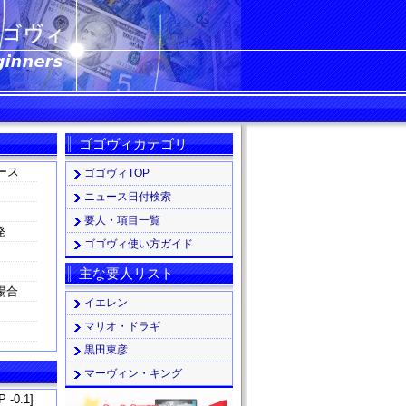
ゴゴヴィカテゴリ
ース
ゴゴヴィTOP
ニュース日付検索
要人・項目一覧
発
ゴゴヴィ使い方ガイド
主な要人リスト
場合
イエレン
マリオ・ドラギ
黒田東彦
マーヴィン・キング
 -0.1]