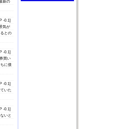
最新の
 -0.1]
景気が
得るとの
 -0.1]
債券買い
うちに債
 -0.1]
れていた
 -0.1]
いないと