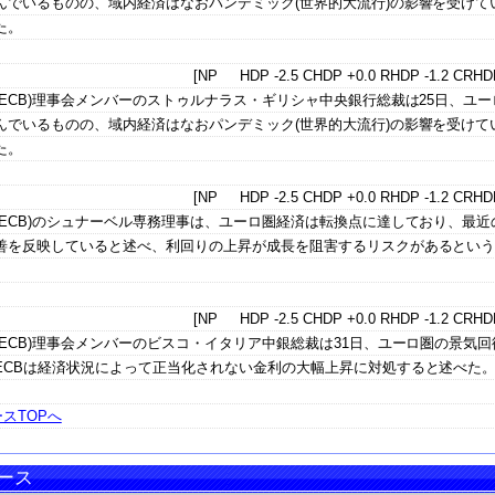
んでいるものの、域内経済はなおパンデミック(世界的大流行)の影響を受けて
た。
[NP HDP -2.5 CHDP +0.0 RHDP -1.2 CRHDP
ECB)理事会メンバーのストゥルナラス・ギリシャ中央銀行総裁は25日、ユー
んでいるものの、域内経済はなおパンデミック(世界的大流行)の影響を受けて
た。
[NP HDP -2.5 CHDP +0.0 RHDP -1.2 CRHDP
ECB)のシュナーベル専務理事は、ユーロ圏経済は転換点に達しており、最近
善を反映していると述べ、利回りの上昇が成長を阻害するリスクがあるとい
[NP HDP -2.5 CHDP +0.0 RHDP -1.2 CRHDP
ECB)理事会メンバーのビスコ・イタリア中銀総裁は31日、ユーロ圏の景気回
ECBは経済状況によって正当化されない金利の大幅上昇に対処すると述べた
スTOPへ
ース