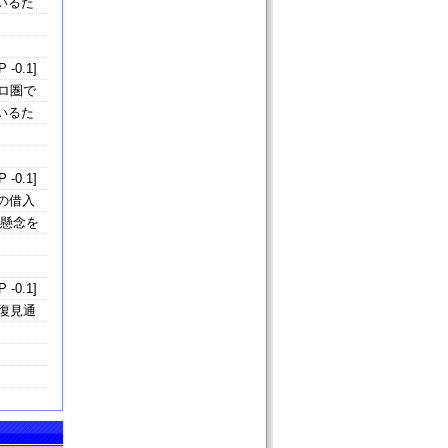
いるた
 -0.1]
ロ圏で
いるた
 -0.1]
の借入
う懸念を
 -0.1]
復見通
。