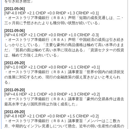
を引き続き懸念」
[
2011-09-06
]
[NP-4.0 HDP +2.1 CHDP +0.0 RHDP +1.3 CRHDP +0.1]
・オーストラリア準備銀行（ＲＢＡ）声明「短期の成長見通しは、二・
三ヶ月前に予想されたよりも幾分弱い状態が続いている」
[
2011-09-06
]
[NP+4.6 HDP +2.1 CHDP +0.0 RHDP +1.0 CRHDP -0.3]
・オーストラリア準備銀行（ＲＢＡ）声明「中国経済の成長は引き続き
しっかりとしている」「主要な豪州の商品価格は極めて高い水準のまま
だ」「貿易の面は極めて高い水準に現在はある」「資源セクターの投資
は、極めて力強く上向いている」
[
2011-09-20
]
[NP+1.0 HDP +2.1 CHDP +0.0 RHDP +1.1 CRHDP +0.1]
・オーストラリア準備銀行（ＲＢＡ）議事要旨「世界や国内の経済状況
の進展に対応するため、現行の金融政策の据え置きがよいと考えられ
る」
[
2011-09-20
]
[NP+4.6 HDP +2.1 CHDP +0.0 RHDP +1.3 CRHDP +0.2]
・オーストラリア準備銀行（ＲＢＡ）議事要旨「豪州の交易条件は過去
最高水準であり国民所得は力強く成長した」
[
2011-09-20
]
[NP-4.8 HDP +2.1 CHDP +0.0 RHDP +1.5 CRHDP +0.2]
・オーストラリア準備銀行（ＲＢＡ）議事要旨「メンバーはここ数カ
月、中期的なインフレ見通しについて懸念。近年の弱い生産性の成長の