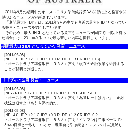
2011年9月の期間中のオーストラリア準備銀行(RBA)関係による発言や関
係のあるニュースが掲載されています。
「期間最大RHDP」は、2011年9月の中でも直近の最大RHDPとなってい
る発言・ニュースを紹介しています。
そのため、最大RHDPとなっている発言やニュースが同値で2回以上有っ
た場合には、2011年9月の中で最も新しい内容を掲載しています。
期間最大CRHDPとなっている 発言・ニュース
[
2011-09-06
]
[NP+1.0 HDP +2.1 CHDP +0.0 RHDP +1.3 CRHDP +0.3]
・オーストラリア準備銀行（ＲＢＡ）声明「現在の金融政策を維持する
ことが賢明と判断した」
ゴゴヴィの注目 発言・ニュース
[
2011-09-06
]
[NP-5.6 HDP +2.1 CHDP +0.0 RHDP +1.4 CRHDP -0.1]
・オーストラリア準備銀行（ＲＢＡ）声明「為替レートは高い」「金融
状況は通常よりも引き締め的だ」
[
2011-09-06
]
[NP+4.0 HDP +2.1 CHDP +0.0 RHDP +1.2 CRHDP -0.2]
・オーストラリア準備銀行（ＲＢＡ）声明「インフレは年末ベースで2-
3％の目標と一致しているが、理事会は引き続きインフレの中期見通し