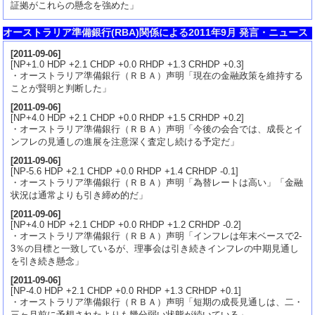
証拠がこれらの懸念を強めた」
オーストラリア準備銀行(RBA)関係による2011年9月 発言・ニュース
[
2011-09-06
]
[NP+1.0 HDP +2.1 CHDP +0.0 RHDP +1.3 CRHDP +0.3]
・オーストラリア準備銀行（ＲＢＡ）声明「現在の金融政策を維持する
ことが賢明と判断した」
[
2011-09-06
]
[NP+4.0 HDP +2.1 CHDP +0.0 RHDP +1.5 CRHDP +0.2]
・オーストラリア準備銀行（ＲＢＡ）声明「今後の会合では、成長とイ
ンフレの見通しの進展を注意深く査定し続ける予定だ」
[
2011-09-06
]
[NP-5.6 HDP +2.1 CHDP +0.0 RHDP +1.4 CRHDP -0.1]
・オーストラリア準備銀行（ＲＢＡ）声明「為替レートは高い」「金融
状況は通常よりも引き締め的だ」
[
2011-09-06
]
[NP+4.0 HDP +2.1 CHDP +0.0 RHDP +1.2 CRHDP -0.2]
・オーストラリア準備銀行（ＲＢＡ）声明「インフレは年末ベースで2-
3％の目標と一致しているが、理事会は引き続きインフレの中期見通し
を引き続き懸念」
[
2011-09-06
]
[NP-4.0 HDP +2.1 CHDP +0.0 RHDP +1.3 CRHDP +0.1]
・オーストラリア準備銀行（ＲＢＡ）声明「短期の成長見通しは、二・
三ヶ月前に予想されたよりも幾分弱い状態が続いている」