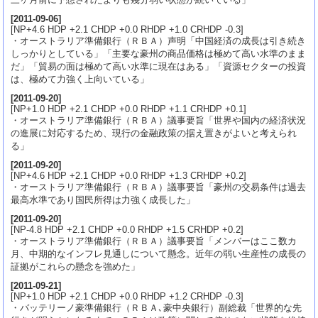
[
2011-09-06
]
[NP+4.6 HDP +2.1 CHDP +0.0 RHDP +1.0 CRHDP -0.3]
・オーストラリア準備銀行（ＲＢＡ）声明「中国経済の成長は引き続き
しっかりとしている」「主要な豪州の商品価格は極めて高い水準のまま
だ」「貿易の面は極めて高い水準に現在はある」「資源セクターの投資
は、極めて力強く上向いている」
[
2011-09-20
]
[NP+1.0 HDP +2.1 CHDP +0.0 RHDP +1.1 CRHDP +0.1]
・オーストラリア準備銀行（ＲＢＡ）議事要旨「世界や国内の経済状況
の進展に対応するため、現行の金融政策の据え置きがよいと考えられ
る」
[
2011-09-20
]
[NP+4.6 HDP +2.1 CHDP +0.0 RHDP +1.3 CRHDP +0.2]
・オーストラリア準備銀行（ＲＢＡ）議事要旨「豪州の交易条件は過去
最高水準であり国民所得は力強く成長した」
[
2011-09-20
]
[NP-4.8 HDP +2.1 CHDP +0.0 RHDP +1.5 CRHDP +0.2]
・オーストラリア準備銀行（ＲＢＡ）議事要旨「メンバーはここ数カ
月、中期的なインフレ見通しについて懸念。近年の弱い生産性の成長の
証拠がこれらの懸念を強めた」
[
2011-09-21
]
[NP+1.0 HDP +2.1 CHDP +0.0 RHDP +1.2 CRHDP -0.3]
・バッテリーノ豪準備銀行（ＲＢＡ､豪中央銀行）副総裁「世界的な先