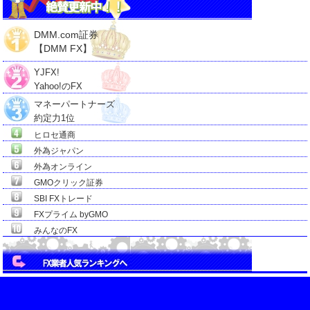
DMM.com証券
【DMM FX】
YJFX!
Yahoo!のFX
マネーパートナーズ
約定力1位
ヒロセ通商
外為ジャパン
外為オンライン
GMOクリック証券
SBI FXトレード
FXプライム byGMO
みんなのFX