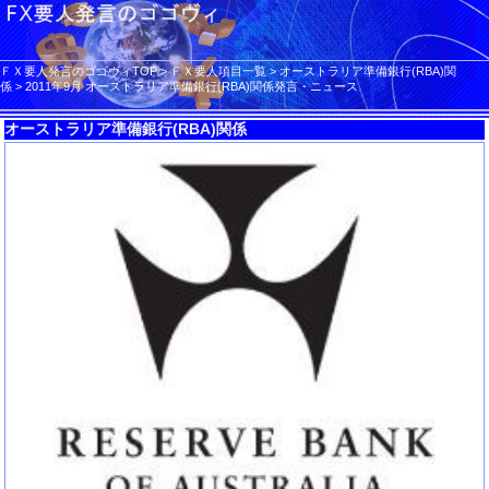
ＦＸ要人発言のゴゴヴィTOP
>
ＦＸ要人項目一覧
>
オーストラリア準備銀行(RBA)関
係
>
2011年9月 オーストラリア準備銀行(RBA)関係発言・ニュース
オーストラリア準備銀行(RBA)関係