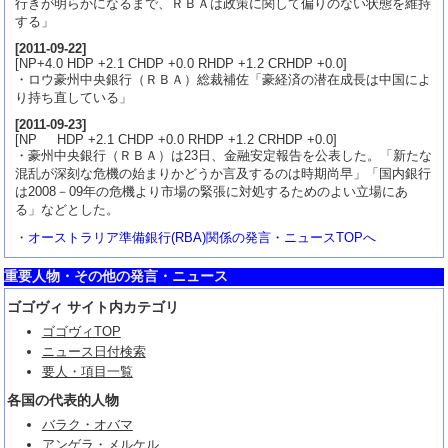
行きが明らかになるまで、ＲＢＡは政策に関して偏りのない状態を維持
する」
[
2011-09-22
]
[NP+4.0 HDP +2.1 CHDP +0.0 RHDP +1.2 CRHDP +0.0]
・ロウ豪州中央銀行（ＲＢＡ）総裁補佐「豪経済の潜在成長は中国によ
り持ち直している」
[
2011-09-23
]
[NP HDP +2.1 CHDP +0.0 RHDP +1.2 CRHDP +0.0]
・豪州中央銀行（ＲＢＡ）は23日、金融安定報告を公表した。「新たな
混乱が深刻な危機の始まりかどうか言及するのは時期尚早」「国内銀行
は2008－09年の危機より市場の緊張に対処するためのよい立場にあ
る」などとした。
・
オーストラリア準備銀行(RBA)関係の発言・ニュースTOPへ
重要人物・その他の発言・ニュース
ゴゴヴィ サイト内カテゴリ
ゴゴヴィTOP
ニュース日付検索
要人・項目一覧
各国の代表的人物
バラク・オバマ
アンゲラ・メルケル