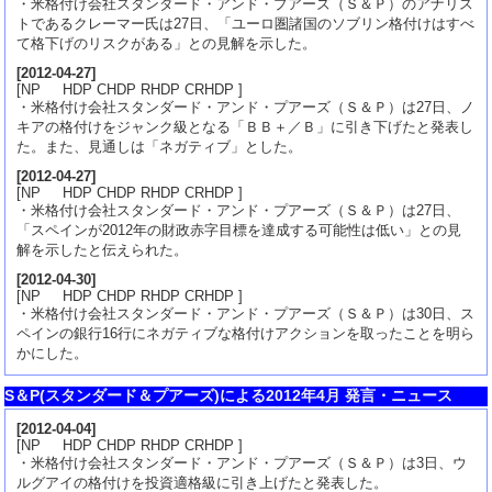
・米格付け会社スタンダード・アンド・プアーズ（Ｓ＆Ｐ）のアナリス
トであるクレーマー氏は27日、「ユーロ圏諸国のソブリン格付けはすべ
て格下げのリスクがある」との見解を示した。
[
2012-04-27
]
[NP HDP CHDP RHDP CRHDP ]
・米格付け会社スタンダード・アンド・プアーズ（Ｓ＆Ｐ）は27日、ノ
キアの格付けをジャンク級となる「ＢＢ＋／Ｂ」に引き下げたと発表し
た。また、見通しは「ネガティブ」とした。
[
2012-04-27
]
[NP HDP CHDP RHDP CRHDP ]
・米格付け会社スタンダード・アンド・プアーズ（Ｓ＆Ｐ）は27日、
「スペインが2012年の財政赤字目標を達成する可能性は低い」との見
解を示したと伝えられた。
[
2012-04-30
]
[NP HDP CHDP RHDP CRHDP ]
・米格付け会社スタンダード・アンド・プアーズ（Ｓ＆Ｐ）は30日、ス
ペインの銀行16行にネガティブな格付けアクションを取ったことを明ら
かにした。
S＆P(スタンダード＆プアーズ)による2012年4月 発言・ニュース
[
2012-04-04
]
[NP HDP CHDP RHDP CRHDP ]
・米格付け会社スタンダード・アンド・プアーズ（Ｓ＆Ｐ）は3日、ウ
ルグアイの格付けを投資適格級に引き上げたと発表した。