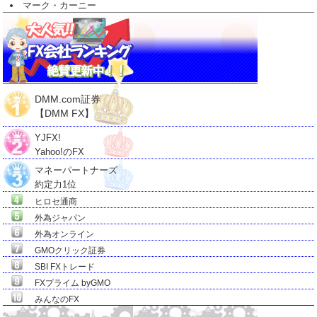
マーク・カーニー
DMM.com証券
【DMM FX】
YJFX!
Yahoo!のFX
マネーパートナーズ
約定力1位
ヒロセ通商
外為ジャパン
外為オンライン
GMOクリック証券
SBI FXトレード
FXプライム byGMO
みんなのFX