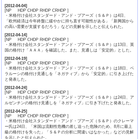
[
2012-04-04
]
[NP HDP CHDP RHDP CRHDP ]
・米格付け会社スタンダード・アンド・プアーズ（Ｓ＆Ｐ）は4日、
「欧州経済は今年終盤に緩やかに持ち直す可能性がある」「新興国から
の高い需要が支援するだろう」などの見解を示したと伝えられた。
[
2012-04-14
]
[NP HDP CHDP RHDP CRHDP ]
・米格付け会社スタンダード・アンド・プアーズ（Ｓ＆Ｐ）は13日、英
国の格付け「ＡＡＡ」を確認した。また、見通しは「安定的」とした。
[
2012-04-19
]
[NP HDP CHDP RHDP CRHDP ]
・米格付け会社スタンダード・アンド・プアーズ（Ｓ＆Ｐ）は18日、ベ
ラルーシの格付け見通しを「ネガティブ」から「安定的」に引き上げた
と発表した。
[
2012-04-24
]
[NP HDP CHDP RHDP CRHDP ]
・米格付け会社スタンダード・アンド・プアーズ（Ｓ＆Ｐ）は24日、ア
ルゼンチンの格付け見通しを「ネガティブ」に引き下げたと発表した。
[
2012-04-25
]
[NP HDP CHDP RHDP CRHDP ]
・米格付け会社スタンダード・アンド・プアーズ（Ｓ＆Ｐ）のクレーマ
ー氏は24日、「米国は流動性危機の差し迫った危険のため、8月に最上
級の格付けを失った」「Ｓ＆Ｐの分析に間違いはなかった」などの見解
を示したと伝えられた。