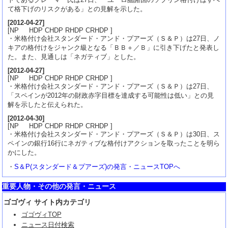
て格下げのリスクがある」との見解を示した。
[
2012-04-27
]
[NP HDP CHDP RHDP CRHDP ]
・米格付け会社スタンダード・アンド・プアーズ（Ｓ＆Ｐ）は27日、ノ
キアの格付けをジャンク級となる「ＢＢ＋／Ｂ」に引き下げたと発表し
た。また、見通しは「ネガティブ」とした。
[
2012-04-27
]
[NP HDP CHDP RHDP CRHDP ]
・米格付け会社スタンダード・アンド・プアーズ（Ｓ＆Ｐ）は27日、
「スペインが2012年の財政赤字目標を達成する可能性は低い」との見
解を示したと伝えられた。
[
2012-04-30
]
[NP HDP CHDP RHDP CRHDP ]
・米格付け会社スタンダード・アンド・プアーズ（Ｓ＆Ｐ）は30日、ス
ペインの銀行16行にネガティブな格付けアクションを取ったことを明ら
かにした。
・
S＆P(スタンダード＆プアーズ)の発言・ニュースTOPへ
重要人物・その他の発言・ニュース
ゴゴヴィ サイト内カテゴリ
ゴゴヴィTOP
ニュース日付検索