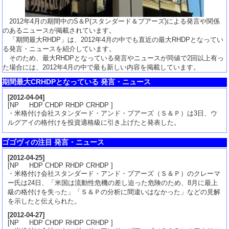
2012年4月の期間中のS＆P(スタンダード＆プアーズ)による発言や関係
のあるニュースが掲載されています。
「期間最大RHDP」は、2012年4月の中でも直近の最大RHDPとなってい
る発言・ニュースを紹介しています。
そのため、最大RHDPとなっている発言やニュースが同値で2回以上有っ
た場合には、2012年4月の中で最も新しい内容を掲載しています。
期間最大CRHDPとなっている 発言・ニュース
[
2012-04-04
]
[NP HDP CHDP RHDP CRHDP ]
・米格付け会社スタンダード・アンド・プアーズ（Ｓ＆Ｐ）は3日、ウ
ルグアイの格付けを投資適格級に引き上げたと発表した。
ゴゴヴィの注目 発言・ニュース
[
2012-04-25
]
[NP HDP CHDP RHDP CRHDP ]
・米格付け会社スタンダード・アンド・プアーズ（Ｓ＆Ｐ）のクレーマ
ー氏は24日、「米国は流動性危機の差し迫った危険のため、8月に最上
級の格付けを失った」「Ｓ＆Ｐの分析に間違いはなかった」などの見解
を示したと伝えられた。
[
2012-04-27
]
[NP HDP CHDP RHDP CRHDP ]