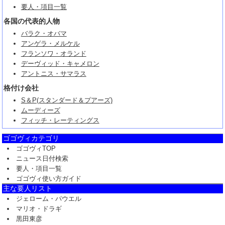
要人・項目一覧
各国の代表的人物
バラク・オバマ
アンゲラ・メルケル
フランソワ・オランド
デーヴィッド・キャメロン
アントニス・サマラス
格付け会社
S＆P(スタンダード＆プアーズ)
ムーディーズ
フィッチ・レーティングス
ゴゴヴィカテゴリ
ゴゴヴィTOP
ニュース日付検索
要人・項目一覧
ゴゴヴィ使い方ガイド
主な要人リスト
ジェローム・パウエル
マリオ・ドラギ
黒田東彦