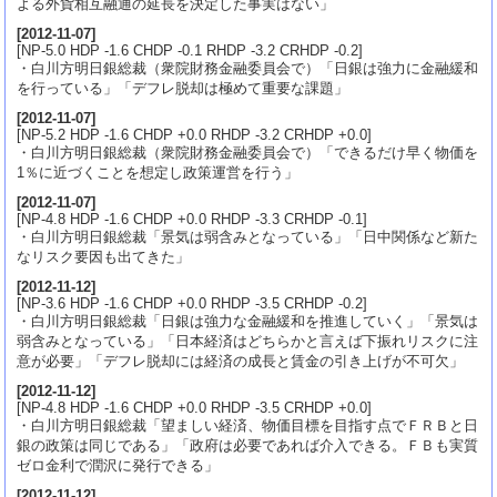
よる外貨相互融通の延長を決定した事実はない」
[
2012-11-07
]
[NP-5.0 HDP -1.6 CHDP -0.1 RHDP -3.2 CRHDP -0.2]
・白川方明日銀総裁（衆院財務金融委員会で）「日銀は強力に金融緩和
を行っている」「デフレ脱却は極めて重要な課題」
[
2012-11-07
]
[NP-5.2 HDP -1.6 CHDP +0.0 RHDP -3.2 CRHDP +0.0]
・白川方明日銀総裁（衆院財務金融委員会で）「できるだけ早く物価を
1％に近づくことを想定し政策運営を行う」
[
2012-11-07
]
[NP-4.8 HDP -1.6 CHDP +0.0 RHDP -3.3 CRHDP -0.1]
・白川方明日銀総裁「景気は弱含みとなっている」「日中関係など新た
なリスク要因も出てきた」
[
2012-11-12
]
[NP-3.6 HDP -1.6 CHDP +0.0 RHDP -3.5 CRHDP -0.2]
・白川方明日銀総裁「日銀は強力な金融緩和を推進していく」「景気は
弱含みとなっている」「日本経済はどちらかと言えば下振れリスクに注
意が必要」「デフレ脱却には経済の成長と賃金の引き上げが不可欠」
[
2012-11-12
]
[NP-4.8 HDP -1.6 CHDP +0.0 RHDP -3.5 CRHDP +0.0]
・白川方明日銀総裁「望ましい経済、物価目標を目指す点でＦＲＢと日
銀の政策は同じである」「政府は必要であれば介入できる。ＦＢも実質
ゼロ金利で潤沢に発行できる」
[
2012-11-12
]