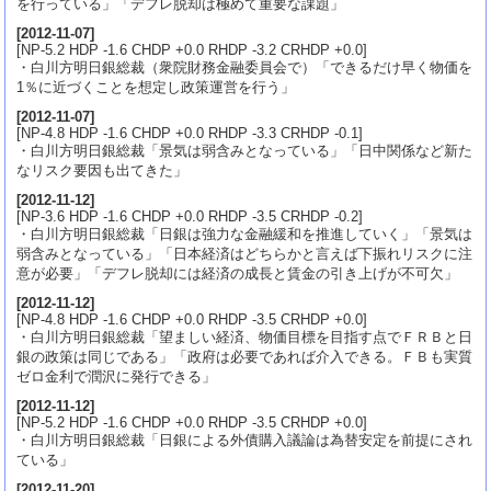
を行っている」「デフレ脱却は極めて重要な課題」
[
2012-11-07
]
[NP-5.2 HDP -1.6 CHDP +0.0 RHDP -3.2 CRHDP +0.0]
・白川方明日銀総裁（衆院財務金融委員会で）「できるだけ早く物価を
1％に近づくことを想定し政策運営を行う」
[
2012-11-07
]
[NP-4.8 HDP -1.6 CHDP +0.0 RHDP -3.3 CRHDP -0.1]
・白川方明日銀総裁「景気は弱含みとなっている」「日中関係など新た
なリスク要因も出てきた」
[
2012-11-12
]
[NP-3.6 HDP -1.6 CHDP +0.0 RHDP -3.5 CRHDP -0.2]
・白川方明日銀総裁「日銀は強力な金融緩和を推進していく」「景気は
弱含みとなっている」「日本経済はどちらかと言えば下振れリスクに注
意が必要」「デフレ脱却には経済の成長と賃金の引き上げが不可欠」
[
2012-11-12
]
[NP-4.8 HDP -1.6 CHDP +0.0 RHDP -3.5 CRHDP +0.0]
・白川方明日銀総裁「望ましい経済、物価目標を目指す点でＦＲＢと日
銀の政策は同じである」「政府は必要であれば介入できる。ＦＢも実質
ゼロ金利で潤沢に発行できる」
[
2012-11-12
]
[NP-5.2 HDP -1.6 CHDP +0.0 RHDP -3.5 CRHDP +0.0]
・白川方明日銀総裁「日銀による外債購入議論は為替安定を前提にされ
ている」
[
2012-11-20
]