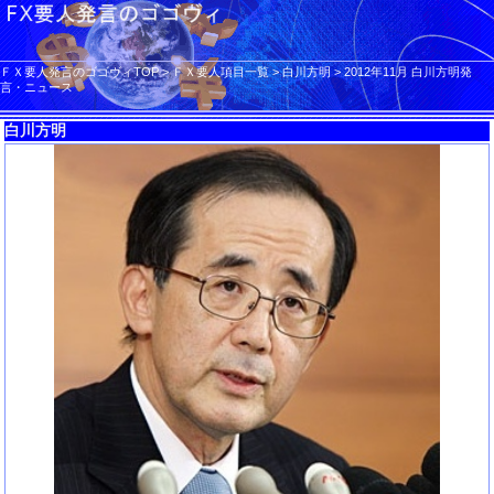
ＦＸ要人発言のゴゴヴィTOP
>
ＦＸ要人項目一覧
>
白川方明
>
2012年11月 白川方明発
言・ニュース
白川方明