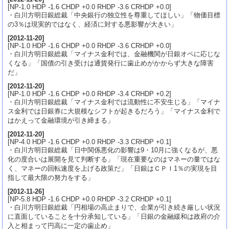
[NP-1.0 HDP -1.6 CHDP +0.0 RHDP -3.6 CRHDP +0.0]
・白川方明日銀総裁「中央銀行の独立性を尊重してほしい」「物価目標
の3％は現実的ではなく、経済に対する悪影響が大きい」
[
2012-11-20
]
[NP-1.0 HDP -1.6 CHDP +0.0 RHDP -3.6 CRHDP +0.0]
・白川方明日銀総裁「マイナス金利では、金融機関が日銀オペに応じな
くなる」「国債の引き受けは通貨発行に歯止めがかからず大きな障害
だ」
[
2012-11-20
]
[NP-1.0 HDP -1.6 CHDP +0.0 RHDP -3.4 CRHDP +0.2]
・白川方明日銀総裁「マイナス金利では流動性に不安生じる」「マイナ
ス金利では日銀券に大規模なシフトが起きるだろう」「マイナス金利で
はかえって金融環境が引き締まる」
[
2012-11-20
]
[NP-4.0 HDP -1.6 CHDP +0.0 RHDP -3.3 CRHDP +0.1]
・白川方明日銀総裁「日中関係悪化の影響は9・10月に強くなるが、悪
化の度合いは展開を見て判断する」「現在重要なのはマネーの量ではな
く、マネーの回転速度を上げる政策だ」「日銀はＣＰＩ1％の実現を目
指して最大限の努力をする」
[
2012-11-26
]
[NP-5.8 HDP -1.6 CHDP +0.0 RHDP -3.2 CRHDP +0.1]
・白川方明日銀総裁「円相場の高止まりで、企業が引き続き厳しい状況
に直面していることを十分承知している」「日銀の金融緩和は政府の介
入と相まって円高に一定の歯止め」