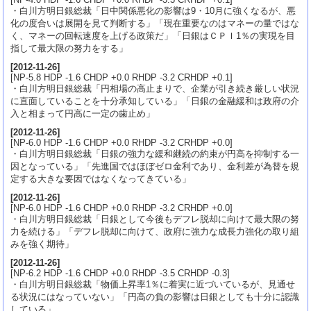
・白川方明日銀総裁「日中関係悪化の影響は9・10月に強くなるが、悪
化の度合いは展開を見て判断する」「現在重要なのはマネーの量ではな
く、マネーの回転速度を上げる政策だ」「日銀はＣＰＩ1％の実現を目
指して最大限の努力をする」
[
2012-11-26
]
[NP-5.8 HDP -1.6 CHDP +0.0 RHDP -3.2 CRHDP +0.1]
・白川方明日銀総裁「円相場の高止まりで、企業が引き続き厳しい状況
に直面していることを十分承知している」「日銀の金融緩和は政府の介
入と相まって円高に一定の歯止め」
[
2012-11-26
]
[NP-6.0 HDP -1.6 CHDP +0.0 RHDP -3.2 CRHDP +0.0]
・白川方明日銀総裁「日銀の強力な緩和継続の約束が円高を抑制する一
因となっている」「先進国ではほぼゼロ金利であり、金利差が為替を規
定する大きな要因ではなくなってきている」
[
2012-11-26
]
[NP-6.0 HDP -1.6 CHDP +0.0 RHDP -3.2 CRHDP +0.0]
・白川方明日銀総裁「日銀として今後もデフレ脱却に向けて最大限の努
力を続ける」「デフレ脱却に向けて、政府に強力な成長力強化の取り組
みを強く期待」
[
2012-11-26
]
[NP-6.2 HDP -1.6 CHDP +0.0 RHDP -3.5 CRHDP -0.3]
・白川方明日銀総裁「物価上昇率1％に着実に近づいているが、見通せ
る状況にはなっていない」「円高の負の影響は日銀としても十分に認識
している」