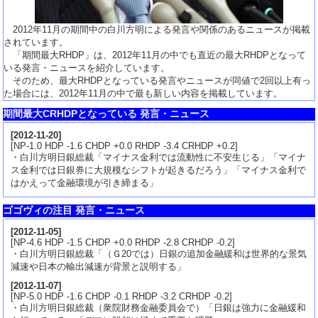
2012年11月の期間中の白川方明による発言や関係のあるニュースが掲載
されています。
「期間最大RHDP」は、2012年11月の中でも直近の最大RHDPとなって
いる発言・ニュースを紹介しています。
そのため、最大RHDPとなっている発言やニュースが同値で2回以上有っ
た場合には、2012年11月の中で最も新しい内容を掲載しています。
期間最大CRHDPとなっている 発言・ニュース
[
2012-11-20
]
[NP-1.0 HDP -1.6 CHDP +0.0 RHDP -3.4 CRHDP +0.2]
・白川方明日銀総裁「マイナス金利では流動性に不安生じる」「マイナ
ス金利では日銀券に大規模なシフトが起きるだろう」「マイナス金利で
はかえって金融環境が引き締まる」
ゴゴヴィの注目 発言・ニュース
[
2012-11-05
]
[NP-4.6 HDP -1.5 CHDP +0.0 RHDP -2.8 CRHDP -0.2]
・白川方明日銀総裁「（Ｇ20では）日銀の追加金融緩和は世界的な景気
減速や日本の輸出減速が背景と説明する」
[
2012-11-07
]
[NP-5.0 HDP -1.6 CHDP -0.1 RHDP -3.2 CRHDP -0.2]
・白川方明日銀総裁（衆院財務金融委員会で）「日銀は強力に金融緩和