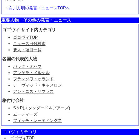
・
白川方明の発言・ニュースTOPへ
重要人物・その他の発言・ニュース
ゴゴヴィ サイト内カテゴリ
ゴゴヴィTOP
ニュース日付検索
要人・項目一覧
各国の代表的人物
バラク・オバマ
アンゲラ・メルケル
フランソワ・オランド
デーヴィッド・キャメロン
アントニス・サマラス
格付け会社
S＆P(スタンダード＆プアーズ)
ムーディーズ
フィッチ・レーティングス
ゴゴヴィカテゴリ
ゴゴヴィTOP