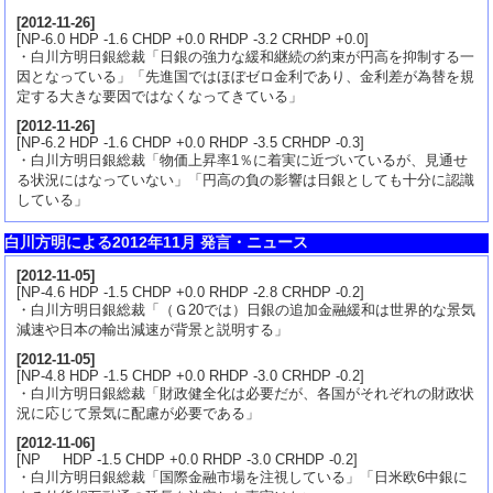
[
2012-11-26
]
[NP-6.0 HDP -1.6 CHDP +0.0 RHDP -3.2 CRHDP +0.0]
・白川方明日銀総裁「日銀の強力な緩和継続の約束が円高を抑制する一
因となっている」「先進国ではほぼゼロ金利であり、金利差が為替を規
定する大きな要因ではなくなってきている」
[
2012-11-26
]
[NP-6.2 HDP -1.6 CHDP +0.0 RHDP -3.5 CRHDP -0.3]
・白川方明日銀総裁「物価上昇率1％に着実に近づいているが、見通せ
る状況にはなっていない」「円高の負の影響は日銀としても十分に認識
している」
白川方明による2012年11月 発言・ニュース
[
2012-11-05
]
[NP-4.6 HDP -1.5 CHDP +0.0 RHDP -2.8 CRHDP -0.2]
・白川方明日銀総裁「（Ｇ20では）日銀の追加金融緩和は世界的な景気
減速や日本の輸出減速が背景と説明する」
[
2012-11-05
]
[NP-4.8 HDP -1.5 CHDP +0.0 RHDP -3.0 CRHDP -0.2]
・白川方明日銀総裁「財政健全化は必要だが、各国がそれぞれの財政状
況に応じて景気に配慮が必要である」
[
2012-11-06
]
[NP HDP -1.5 CHDP +0.0 RHDP -3.0 CRHDP -0.2]
・白川方明日銀総裁「国際金融市場を注視している」「日米欧6中銀に