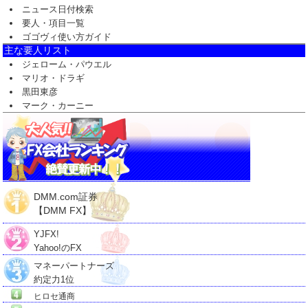
ニュース日付検索
要人・項目一覧
ゴゴヴィ使い方ガイド
主な要人リスト
ジェローム・パウエル
マリオ・ドラギ
黒田東彦
マーク・カーニー
DMM.com証券
【DMM FX】
YJFX!
Yahoo!のFX
マネーパートナーズ
約定力1位
ヒロセ通商