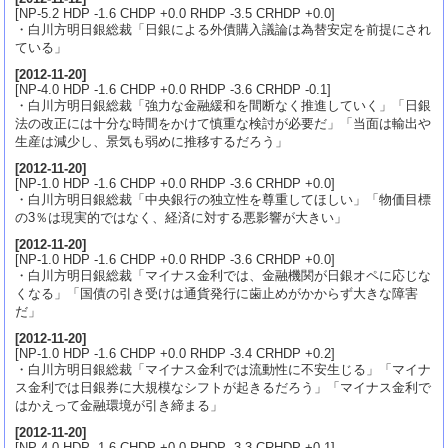
[NP-5.2 HDP -1.6 CHDP +0.0 RHDP -3.5 CRHDP +0.0]
・白川方明日銀総裁「日銀による外債購入議論は為替安定を前提にされ
ている」
[
2012-11-20
]
[NP-4.0 HDP -1.6 CHDP +0.0 RHDP -3.6 CRHDP -0.1]
・白川方明日銀総裁「強力な金融緩和を間断なく推進していく」「日銀
法の改正には十分な時間をかけて慎重な検討が必要だ」「当面は輸出や
生産は減少し、景気も弱めに推移するだろう」
[
2012-11-20
]
[NP-1.0 HDP -1.6 CHDP +0.0 RHDP -3.6 CRHDP +0.0]
・白川方明日銀総裁「中央銀行の独立性を尊重してほしい」「物価目標
の3％は現実的ではなく、経済に対する悪影響が大きい」
[
2012-11-20
]
[NP-1.0 HDP -1.6 CHDP +0.0 RHDP -3.6 CRHDP +0.0]
・白川方明日銀総裁「マイナス金利では、金融機関が日銀オペに応じな
くなる」「国債の引き受けは通貨発行に歯止めがかからず大きな障害
だ」
[
2012-11-20
]
[NP-1.0 HDP -1.6 CHDP +0.0 RHDP -3.4 CRHDP +0.2]
・白川方明日銀総裁「マイナス金利では流動性に不安生じる」「マイナ
ス金利では日銀券に大規模なシフトが起きるだろう」「マイナス金利で
はかえって金融環境が引き締まる」
[
2012-11-20
]
[NP-4.0 HDP -1.6 CHDP +0.0 RHDP -3.3 CRHDP +0.1]