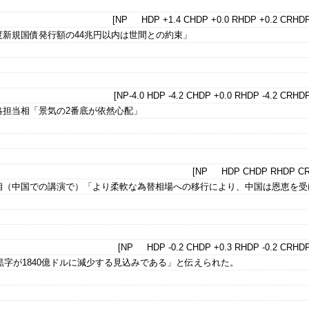
[NP HDP +1.4 CHDP +0.0 RHDP +0.2 CRHDP
新規国債発行額の44兆円以内は世間との約束」
[NP-4.0 HDP -4.2 CHDP +0.0 RHDP -4.2 CRHDP
略担当相「景気の2番底が依然心配」
[NP HDP CHDP RHDP CR
相（中国での講演で）「より柔軟な為替相場への移行により、中国は恩恵を受
[NP HDP -0.2 CHDP +0.3 RHDP -0.2 CRHDP
易黒字が1840億ドルに減少する見込みである」と伝えられた。