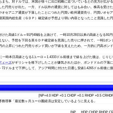
まちまち。対ドルでは、米国が徐々に出口戦略に近づいているとの見方が広が
した円売りが出た。一方、ドル以外の通貨に対してはもみ合い。株高を受け
やオセアニア通貨が下落したことにつれた円買い欧州通貨売り、円買いオセ
月期英国内総生産（ＧＤＰ）確定値が予想より弱い内容となったこと意識した
た高値1ドル＝91円49銭を上抜けて、一時10月28日以来の高値となる91円
ない。予想を下回る英ＧＤＰ確定値を意識した売りに押されて、一時1ポンド
ル円の上昇につれた円売りポンド買いが下値を支えたため、一方的に円高ポン
に一時本日高値となる1ユーロ＝1.4333ドル前後まで値を上げた後は、じりじ
ディーズ
がギリシャを格下げしたことが嫌気されたほか、ポンドドルの下落
9－72ドルまで下押しして、アジア時間に付けた日通し安値1.4265ドル前後に
[NP+4.0 HDP +0.1 CHDP +0.1 RHDP +0.5 CRHDP
専務理事「最近数ヶ月ユーロ圏経済は安定しているように見える」
[NP HDP CHDP RHDP CR