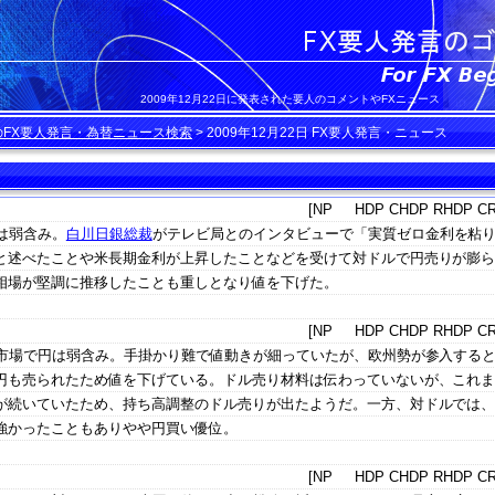
2009年12月22日に発表された要人のコメントやFXニュース
のFX要人発言・為替ニュース検索
>
2009年12月22日 FX要人発言・ニュース
[NP HDP CHDP RHDP CR
は弱含み。
白川日銀総裁
がテレビ局とのインタビューで「実質ゼロ金利を粘
と述べたことや米長期金利が上昇したことなどを受けて対ドルで円売りが膨
相場が堅調に推移したことも重しとなり値を下げた。
[NP HDP CHDP RHDP CR
替市場で円は弱含み。手掛かり難で値動きが細っていたが、欧州勢が参入する
円も売られたため値を下げている。ドル売り材料は伝わっていないが、これ
が続いていたため、持ち高調整のドル売りが出たようだ。一方、対ドルでは
強かったこともありやや円買い優位。
[NP HDP CHDP RHDP CR