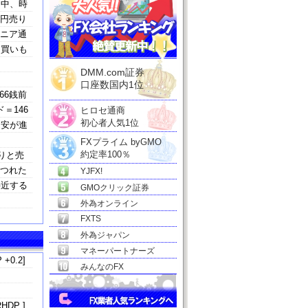
る中、時
た円売り
アニア通
円買いも
DMM.com証券
口座数国内1位
66銭前
＝146
ヒロセ通商
初心者人気1位
ド安が進
FXプライム byGMO
約定率100％
りと売
につれた
YJFX!
接近する
GMOクリック証券
外為オンライン
FXTS
外為ジャパン
マネーパートナーズ
 +0.2]
みんなのFX
HDP ]