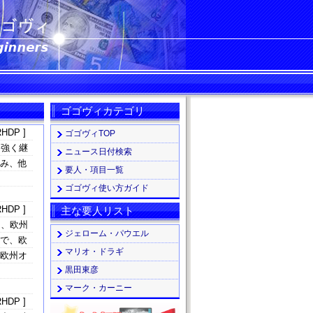
ゴゴヴィカテゴリ
HDP ]
ゴゴヴィTOP
り強く継
ニュース日付検索
らみ、他
要人・項目一覧
ゴゴヴィ使い方ガイド
HDP ]
主な要人リスト
と、欧州
ジェローム・パウエル
まで、欧
マリオ・ドラギ
、欧州オ
黒田東彦
マーク・カーニー
HDP ]