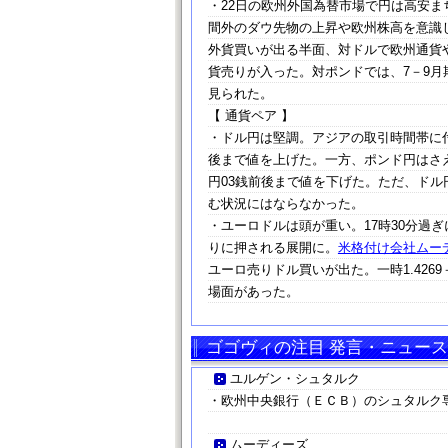
・22日の欧州外国為替市場で円は高安
間外のダウ先物の上昇や欧州株高を意識
外貨買いが出る半面、対ドルで欧州通貨
貨売りが入った。対ポンドでは、7－9
見られた。
【 通貨ペア 】
・ドル円は堅調。アジアの取引時間帯に付け
後まで値を上げた。一方、ポンド円はさえ
円03銭前後まで値を下げた。ただ、ド
む状況にはならなかった。
・ユーロドルは頭が重い。17時30分過ぎ
りに押される展開に。
米格付け会社ムー
ユーロ売りドル買いが出た。一時1.426
場面があった。
ゴゴヴィの注目 発言・ニュース
ユルゲン・シュタルク
・欧州中央銀行（ＥＣＢ）のシュタルク
ムーディーズ