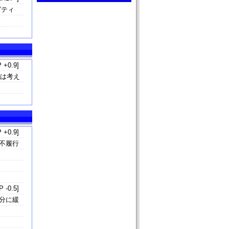
ガティ
 +0.9]
とは考え
 +0.9]
不履行
 -0.5]
分に緩