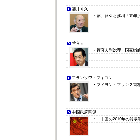
藤井裕久
・藤井裕久財務相「来年度
菅直人
・菅直人副総理・国家戦
フランソワ・フィヨン
・フィヨン・フランス首
中国政府関係
・「中国の2010年の貿