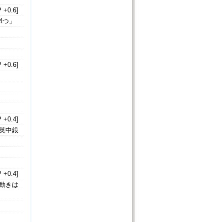
 +0.6]
4つ」
 +0.6]
 +0.4]
英中銀
 +0.4]
動きは