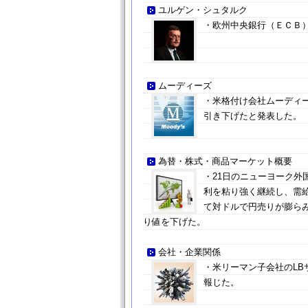
ユルゲン・シュタルク
・欧州中央銀行（ＥＣＢ
ムーディーズ
・米格付け会社ムーディ
引き下げたと発表した。
為替・株式・商品マーケット概要
・21日のニューヨーク外
利を粘り強く継続し、需
て対ドルで円売りが膨ら
り値を下げた。
会社・企業関係
・米リーマン子会社のLB
報じた。