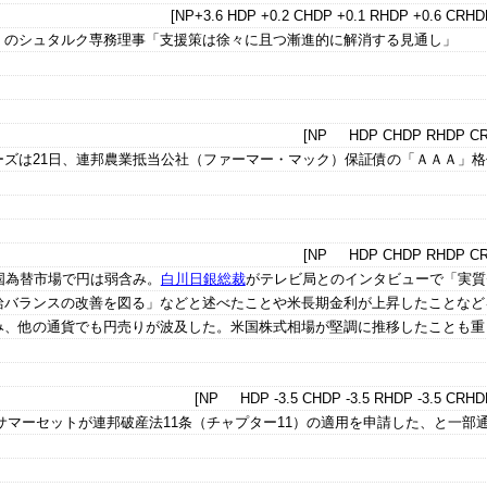
[NP+3.6 HDP +0.2 CHDP +0.1 RHDP +0.6 CRHDP
）のシュタルク専務理事「支援策は徐々に且つ漸進的に解消する見通し」
[NP HDP CHDP RHDP CR
ーズは21日、連邦農業抵当公社（ファーマー・マック）保証債の「ＡＡＡ」格
[NP HDP CHDP RHDP CR
国為替市場で円は弱含み。
白川日銀総裁
がテレビ局とのインタビューで「実質
給バランスの改善を図る」などと述べたことや米長期金利が上昇したことなど
み、他の通貨でも円売りが波及した。米国株式相場が堅調に推移したことも重
[NP HDP -3.5 CHDP -3.5 RHDP -3.5 CRHDP
サマーセットが連邦破産法11条（チャプター11）の適用を申請した、と一部